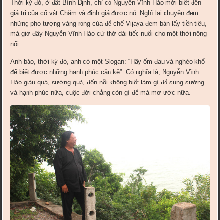
Thời kỳ đó, ở đất Bình Định, chỉ có Nguyễn Vĩnh Hảo mới biết đến
giá trị của cổ vật Chăm và định giá được nó. Nghĩ lại chuyện đem
những pho tượng vàng ròng của đế chế Vijaya đem bán lấy tiền tiêu,
mà giờ đây Nguyễn Vĩnh Hảo cứ thở dài tiếc nuối cho một thời nông
nổi.
Anh bảo, thời kỳ đó, anh có một Slogan: “Hãy ốm đau và nghèo khổ
để biết được những hạnh phúc cận kề”. Có nghĩa là, Nguyễn Vĩnh
Hảo giàu quá, sướng quá, đến nỗi không biết làm gì để sung sướng
và hạnh phúc nữa, cuộc đời chẳng còn gì để mà mơ ước nữa.