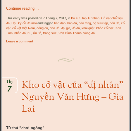
Continue reading
→
This entry was posted on 7 Tháng 7, 2017, in
Bộ sưu tập Tư nhân
,
Cổ vật chất liệu
đá
,
Hậu kỳ đồ đá mới
and tagged
bàn dập
,
bàn đá
,
bảo tàng
,
bộ sưu tập
,
bôn đá
,
cổ
vật
,
cổ vật Việt Nam
,
công cụ
,
dao đá
,
đại gia
,
đồ đá
,
khai quật
,
khảo cổ học
,
Kon
Tum
,
nhẫn đá
,
rìu
,
rìu đá
,
trang sức
,
Văn Đình Thành
,
vòng đá
.
Leave a comment
Kho cổ vật của “dị nhân”
Th7
7
Nguyễn Văn Hưng – Gia
Lai
Từ thú “chơi ngông”