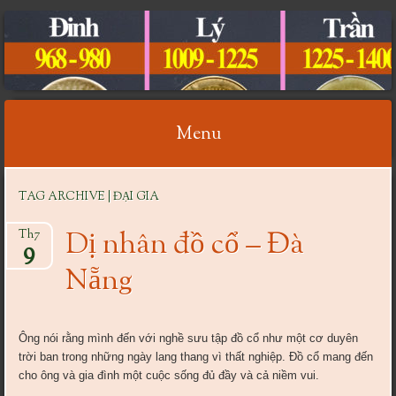
CỔ VẬT VIỆT NAM
Menu
Skip
TAG ARCHIVE | ĐẠI GIA
to
content
Dị nhân đồ cổ – Đà
Th7
9
Nẵng
Ông nói rằng mình đến với nghề sưu tập đồ cổ như một cơ duyên
trời ban trong những ngày lang thang vì thất nghiệp. Đồ cổ mang đến
cho ông và gia đình một cuộc sống đủ đầy và cả niềm vui.