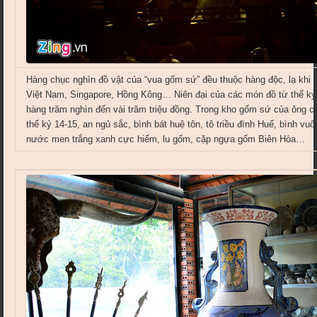
Hàng chục nghìn đồ vật của “vua gốm sứ” đều thuộc hàng độc, lạ khi 
Việt Nam, Singapore, Hồng Kông… Niên đại của các món đồ từ thế kỷ
hàng trăm nghìn đến vài trăm triệu đồng. Trong kho gốm sứ của ông c
thế kỷ 14-15, an ngủ sắc, bình bát huệ tôn, tô triều đình Huế, bình vuô
nước men trắng xanh cực hiếm, lu gốm, cặp ngựa gốm Biên Hòa…