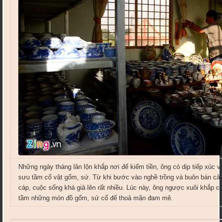
Những ngày tháng lăn lộn khắp nơi để kiếm tiền, ông có dịp tiếp xúc v
sưu tầm cổ vật gốm, sứ. Từ khi bước vào nghề trồng và buôn bán câ
cáp, cuộc sống khá giả lên rất nhiều. Lúc này, ông ngược xuôi khắp c
tầm những món đồ gốm, sứ cổ để thoả mãn đam mê.