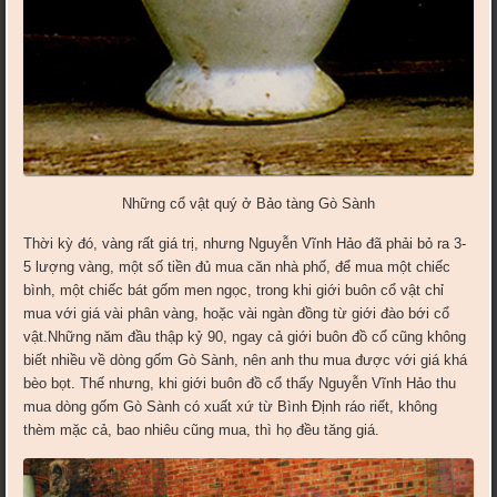
Những cổ vật quý ở Bảo tàng Gò Sành
Thời kỳ đó, vàng rất giá trị, nhưng Nguyễn Vĩnh Hảo đã phải bỏ ra 3-
5 lượng vàng, một số tiền đủ mua căn nhà phố, để mua một chiếc
bình, một chiếc bát gốm men ngọc, trong khi giới buôn cổ vật chỉ
mua với giá vài phân vàng, hoặc vài ngàn đồng từ giới đào bới cổ
vật.Những năm đầu thập kỷ 90, ngay cả giới buôn đồ cổ cũng không
biết nhiều về dòng gốm Gò Sành, nên anh thu mua được với giá khá
bèo bọt. Thế nhưng, khi giới buôn đồ cổ thấy Nguyễn Vĩnh Hảo thu
mua dòng gốm Gò Sành có xuất xứ từ Bình Định ráo riết, không
thèm mặc cả, bao nhiêu cũng mua, thì họ đều tăng giá.