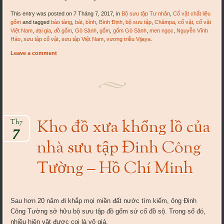
This entry was posted on 7 Tháng 7, 2017, in
Bộ sưu tập Tư nhân
,
Cổ vật chất liệu
gốm
and tagged
bảo tàng
,
bát
,
bình
,
Bình Định
,
bộ sưu tập
,
Chămpa
,
cổ vật
,
cổ vật
Việt Nam
,
đại gia
,
đồ gốm
,
Gò Sành
,
gốm
,
gốm Gò Sành
,
men ngọc
,
Nguyễn Vĩnh
Hảo
,
sưu tập cổ vật
,
sưu tập Việt Nam
,
vương triều Vijaya
.
Leave a comment
Kho đồ xưa khổng lồ của
Th7
7
nhà sưu tập Đinh Công
Tường – Hồ Chí Minh
Sau hơn 20 năm đi khắp mọi miền đất nước tìm kiếm, ông Đinh
Công Tường sở hữu bộ sưu tập đồ gốm sứ cổ đồ sộ. Trong số đó,
nhiều hiện vật được coi là vô giá.