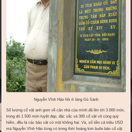
Nguyễn Vĩnh Hảo hồi ở làng Gò Sành
Số lượng cổ vật anh gom về căn nhà của mình đã lên tới 3.000 món,
trong đó 1.500 món tuyệt đẹp, đặc sắc và 300 cổ vật vô cùng quý
hiếm, đều là các bảo vật có một không hai. Và, số tiền cả triệu USD
mà Nguyễn Vĩnh Hảo từng có trong thời hoàng kim buôn bán cổ vật