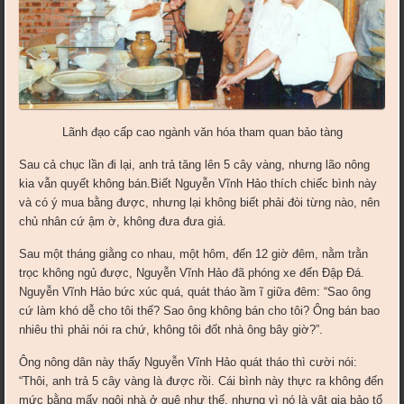
Lãnh đạo cấp cao ngành văn hóa tham quan bảo tàng
Sau cả chục lần đi lại, anh trả tăng lên 5 cây vàng, nhưng lão nông
kia vẫn quyết không bán.Biết Nguyễn Vĩnh Hảo thích chiếc bình này
và có ý mua bằng được, nhưng lại không biết phải đòi từng nào, nên
chủ nhân cứ ậm ờ, không đưa đưa giá.
Sau một tháng giằng co nhau, một hôm, đến 12 giờ đêm, nằm trằn
trọc không ngủ được, Nguyễn Vĩnh Hảo đã phóng xe đến Đập Đá.
Nguyễn Vĩnh Hảo bức xúc quá, quát tháo ầm ĩ giữa đêm: “Sao ông
cứ làm khó dễ cho tôi thế? Sao ông không bán cho tôi? Ông bán bao
nhiêu thì phải nói ra chứ, không tôi đốt nhà ông bây giờ?”.
Ông nông dân này thấy Nguyễn Vĩnh Hảo quát tháo thì cười nói:
“Thôi, anh trả 5 cây vàng là được rồi. Cái bình này thực ra không đến
mức bằng mấy ngôi nhà ở quê như thế, nhưng vì nó là vật gia bảo tổ