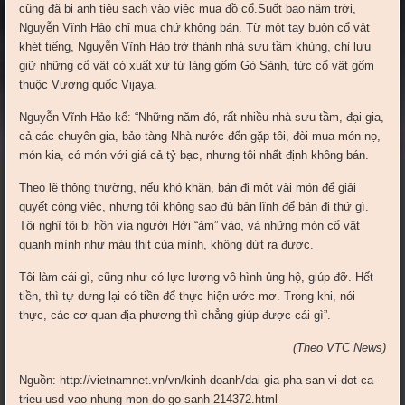
cũng đã bị anh tiêu sạch vào việc mua đồ cổ.Suốt bao năm trời,
Nguyễn Vĩnh Hảo chỉ mua chứ không bán. Từ một tay buôn cổ vật
khét tiếng, Nguyễn Vĩnh Hảo trở thành nhà sưu tầm khủng, chỉ lưu
giữ những cổ vật có xuất xứ từ làng gốm Gò Sành, tức cổ vật gốm
thuộc Vương quốc Vijaya.
Nguyễn Vĩnh Hảo kể: “Những năm đó, rất nhiều nhà sưu tầm, đại gia,
cả các chuyên gia, bảo tàng Nhà nước đến gặp tôi, đòi mua món nọ,
món kia, có món với giá cả tỷ bạc, nhưng tôi nhất định không bán.
Theo lẽ thông thường, nếu khó khăn, bán đi một vài món để giải
quyết công việc, nhưng tôi không sao đủ bản lĩnh để bán đi thứ gì.
Tôi nghĩ tôi bị hồn vía người Hời “ám” vào, và những món cổ vật
quanh mình như máu thịt của mình, không dứt ra được.
Tôi làm cái gì, cũng như có lực lượng vô hình ủng hộ, giúp đỡ. Hết
tiền, thì tự dưng lại có tiền để thực hiện ước mơ. Trong khi, nói
thực, các cơ quan địa phương thì chẳng giúp được cái gì”.
(Theo VTC News)
Nguồn: http://vietnamnet.vn/vn/kinh-doanh/dai-gia-pha-san-vi-dot-ca-
trieu-usd-vao-nhung-mon-do-go-sanh-214372.html