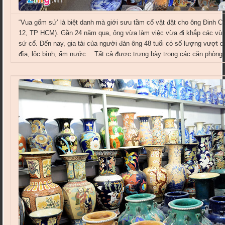
“Vua gốm sứ’ là biệt danh mà giới sưu tầm cổ vật đặt cho ông Đinh
12, TP HCM). Gần 24 năm qua, ông vừa làm việc vừa đi khắp các vùn
sứ cổ. Đến nay, gia tài của người đàn ông 48 tuổi có số lượng vượt q
đĩa, lộc bình, ấm nước… Tất cả được trưng bày trong các căn phòng 