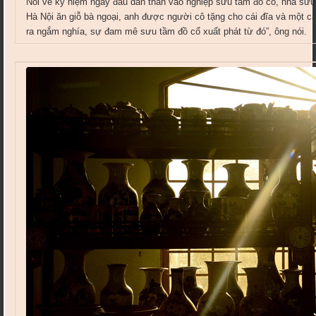
Nói về kỷ niệm ngày đầu dấn thân vào nghiệp sưu tầm đồ cổ, nhà sưu 
Hà Nội ăn giỗ bà ngoại, anh được người cô tặng cho cái đĩa và một c
ra ngắm nghía, sự đam mê sưu tầm đồ cổ xuất phát từ đó”, ông nói.