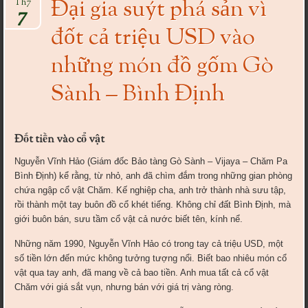
Đại gia suýt phá sản vì
Th7
7
đốt cả triệu USD vào
những món đồ gốm Gò
Sành – Bình Định
Đốt tiền vào cổ vật
Nguyễn Vĩnh Hảo (Giám đốc Bảo tàng Gò Sành – Vijaya – Chăm Pa
Bình Định) kể rằng, từ nhỏ, anh đã chìm đắm trong những gian phòng
chứa ngập cổ vật Chăm. Kế nghiệp cha, anh trở thành nhà sưu tập,
rồi thành một tay buôn đồ cổ khét tiếng. Không chỉ đất Bình Định, mà
giới buôn bán, sưu tầm cổ vật cả nước biết tên, kính nể.
Những năm 1990, Nguyễn Vĩnh Hảo có trong tay cả triệu USD, một
số tiền lớn đến mức không tưởng tượng nổi. Biết bao nhiêu món cổ
vật qua tay anh, đã mang về cả bao tiền. Anh mua tất cả cổ vật
Chăm với giá sắt vụn, nhưng bán với giá trị vàng ròng.