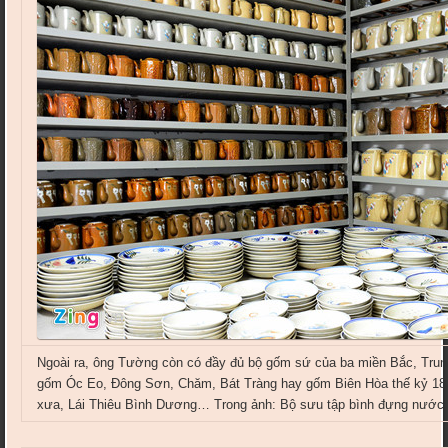
Ngoài ra, ông Tường còn có đầy đủ bộ gốm sứ của ba miền Bắc, Trun
gốm Óc Eo, Đông Sơn, Chăm, Bát Tràng hay gốm Biên Hòa thế kỷ 18
xưa, Lái Thiêu Bình Dương… Trong ảnh: Bộ sưu tập bình đựng nước 