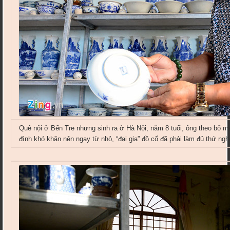
Quê nội ở Bến Tre nhưng sinh ra ở Hà Nội, năm 8 tuổi, ông theo bố m
đình khó khăn nên ngay từ nhỏ, “đại gia” đồ cổ đã phải làm đủ thứ ng