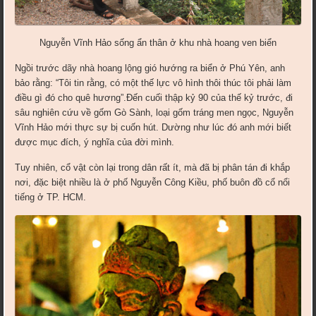
Nguyễn Vĩnh Hảo sống ẩn thân ở khu nhà hoang ven biển
Ngồi trước dãy nhà hoang lộng gió hướng ra biển ở Phú Yên, anh
bảo rằng: “Tôi tin rằng, có một thế lực vô hình thôi thúc tôi phải làm
điều gì đó cho quê hương”.Đến cuối thập kỷ 90 của thế kỷ trước, đi
sâu nghiên cứu về gốm Gò Sành, loại gốm tráng men ngọc, Nguyễn
Vĩnh Hảo mới thực sự bị cuốn hút. Dường như lúc đó anh mới biết
được mục đích, ý nghĩa của đời mình.
Tuy nhiên, cổ vật còn lại trong dân rất ít, mà đã bị phân tán đi khắp
nơi, đặc biệt nhiều là ở phố Nguyễn Công Kiều, phố buôn đồ cổ nổi
tiếng ở TP. HCM.