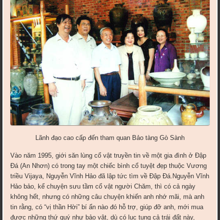
Lãnh đạo cao cấp đến tham quan Bảo tàng Gò Sành
Vào năm 1995, giới săn lùng cổ vật truyền tin về một gia đình ở Đập
Đá (An Nhơn) có trong tay một chiếc bình cổ tuyệt đẹp thuộc Vương
triều Vijaya, Nguyễn Vĩnh Hảo đã lập tức tìm về Đập Đá.Nguyễn Vĩnh
Hảo bảo, kể chuyện sưu tầm cổ vật người Chăm, thì có cả ngày
không hết, nhưng có những câu chuyện khiến anh nhớ mãi, mà anh
tin rằng, có “vị thần Hời” bí ẩn nào đó hỗ trợ, giúp đỡ anh, mới mua
được những thứ quý như bảo vật, dù có lục tung cả trái đất này,