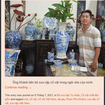
Ông Khánh bên bộ sưu tập cổ vật trong ngôi nhà của mình
Continue reading
→
This entry was posted on 9 Tháng 7, 2017, in
Bộ sưu tập Tư nhân
,
Cổ vật chất liệu
gốm
and tagged
ché
,
cổ vật
,
cổ vật Việt Nam
,
đại gia
,
Phạm Phú Khánh
,
sưu tập cổ
vật
,
sưu tập Việt Nam
.