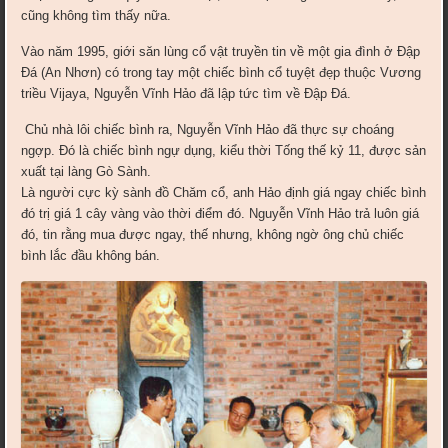
cũng không tìm thấy nữa.
Vào năm 1995, giới săn lùng cổ vật truyền tin về một gia đình ở Đập
Đá (An Nhơn) có trong tay một chiếc bình cổ tuyệt đẹp thuộc Vương
triều Vijaya, Nguyễn Vĩnh Hảo đã lập tức tìm về Đập Đá.
Chủ nhà lôi chiếc bình ra, Nguyễn Vĩnh Hảo đã thực sự choáng
ngợp. Đó là chiếc bình ngự dụng, kiểu thời Tống thế kỷ 11, được sản
xuất tại làng Gò Sành.
Là người cực kỳ sành đồ Chăm cổ, anh Hảo định giá ngay chiếc bình
đó trị giá 1 cây vàng vào thời điểm đó. Nguyễn Vĩnh Hảo trả luôn giá
đó, tin rằng mua được ngay, thế nhưng, không ngờ ông chủ chiếc
bình lắc đầu không bán.