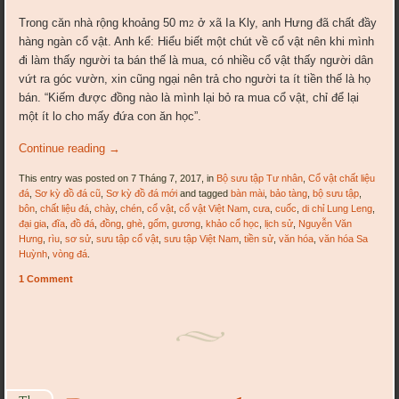
Trong căn nhà rộng khoảng 50 m
ở xã Ia Kly, anh Hưng đã chất đầy
2
hàng ngàn cổ vật. Anh kể: Hiểu biết một chút về cổ vật nên khi mình
đi làm thấy người ta bán thế là mua, có nhiều cổ vật thấy người dân
vứt ra góc vườn, xin cũng ngại nên trả cho người ta ít tiền thế là họ
bán. “Kiếm được đồng nào là mình lại bỏ ra mua cổ vật, chỉ để lại
một ít lo cho mấy đứa con ăn học”.
Continue reading
→
This entry was posted on 7 Tháng 7, 2017, in
Bộ sưu tập Tư nhân
,
Cổ vật chất liệu
đá
,
Sơ kỳ đồ đá cũ
,
Sơ kỳ đồ đá mới
and tagged
bàn mài
,
bảo tàng
,
bộ sưu tập
,
bôn
,
chất liệu đá
,
chày
,
chén
,
cổ vật
,
cổ vật Việt Nam
,
cưa
,
cuốc
,
di chỉ Lung Leng
,
đại gia
,
đĩa
,
đồ đá
,
đồng
,
ghè
,
gốm
,
gương
,
khảo cổ học
,
lịch sử
,
Nguyễn Văn
Hưng
,
rìu
,
sơ sử
,
sưu tập cổ vật
,
sưu tập Việt Nam
,
tiền sử
,
văn hóa
,
văn hóa Sa
Huỳnh
,
vòng đá
.
1 Comment