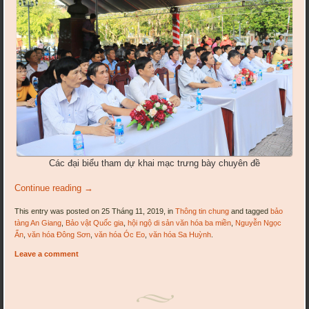
Các đại biểu tham dự khai mạc trưng bày chuyên đề
Continue reading
→
This entry was posted on 25 Tháng 11, 2019, in
Thông tin chung
and tagged
bảo
tàng An Giang
,
Bảo vật Quốc gia
,
hội ngộ di sản văn hóa ba miền
,
Nguyễn Ngọc
Ẩn
,
văn hóa Đông Sơn
,
văn hóa Óc Eo
,
văn hóa Sa Huỳnh
.
Leave a comment