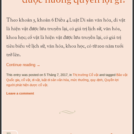
được hưởng quyền lợi gì?
T
heo khoản 5, khoản 6 Điều 4 Luật Di sản văn hóa, di vật
là hiện vật được lưu truyền lại, có giá trị lịch sử, văn hóa,
khoa học; cổ vật là hiện vật được lưu truyền lại, có giá trị
tiêu biểu về lịch sử, văn hóa, khoa học, có từ 100 năm tuổi
trở lên.
Continue reading
→
This entry was posted on 5 Tháng 7, 2017, in
Thị trường Cổ vật
and tagged
Bảo vật
Quốc gia
,
cổ vật
,
di vật
,
luật di sản văn hóa
,
mức thưởng
,
quy định
,
Quyền lợi
người phát hiện được cổ vật
.
Leave a comment