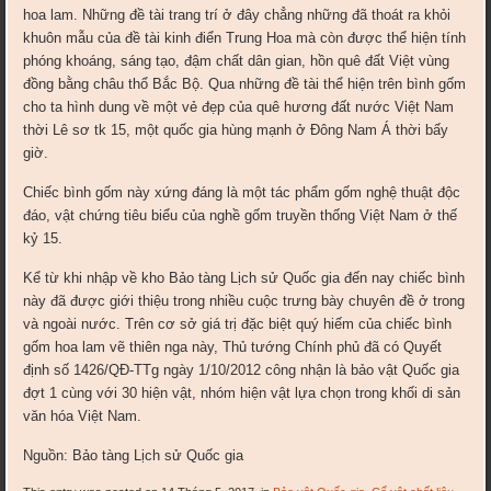
hoa lam. Những đề tài trang trí ở đây chẳng những đã thoát ra khỏi
khuôn mẫu của đề tài kinh điển Trung Hoa mà còn được thể hiện tính
phóng khoáng, sáng tạo, đậm chất dân gian, hồn quê đất Việt vùng
đồng bằng châu thổ Bắc Bộ. Qua những đề tài thể hiện trên bình gốm
cho ta hình dung về một vẻ đẹp của quê hương đất nước Việt Nam
thời Lê sơ tk 15, một quốc gia hùng mạnh ở Đông Nam Á thời bấy
giờ.
Chiếc bình gốm này xứng đáng là một tác phẩm gốm nghệ thuật độc
đáo, vật chứng tiêu biểu của nghề gốm truyền thống Việt Nam ở thế
kỷ 15.
Kể từ khi nhập về kho Bảo tàng Lịch sử Quốc gia đến nay chiếc bình
này đã được giới thiệu trong nhiều cuộc trưng bày chuyên đề ở trong
và ngoài nước. Trên cơ sở giá trị đặc biệt quý hiếm của chiếc bình
gốm hoa lam vẽ thiên nga này, Thủ tướng Chính phủ đã có Quyết
định số 1426/QĐ-TTg ngày 1/10/2012 công nhận là bảo vật Quốc gia
đợt 1 cùng với 30 hiện vật, nhóm hiện vật lựa chọn trong khối di sản
văn hóa Việt Nam.
Nguồn: Bảo tàng Lịch sử Quốc gia