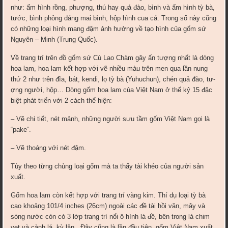
như: ấm hình rồng, phư­ợng, thú hay quả đào, bình và ấm hình tỳ bà,
tư­ớc, bình phỏng dáng mai bình, hộp hình cua cá. Trong số này cũng
có những loại hình mang đậm ảnh h­ưởng về tạo hình của gốm sứ
Nguyên – Minh (Trung Quốc).
Về trang trí trên đồ gốm s­ứ Cù Lao Chàm gây ấn t­ượng nhất là dòng
hoa lam, hoa lam kết hợp với vẽ nhiều màu trên men qua lần nung
thứ 2 như­ trên đĩa, bát, kendi, lọ tỳ bà (Yuhuchun), chén quả đào, tư­
ợng ngư­ời, hộp… Dòng gốm hoa lam của Việt Nam ở thế kỷ 15 đặc
biệt phát triển với 2 cách thể hiện:
– Vẽ chi tiết, nét mảnh, những người s­ưu tầm gốm Việt Nam gọi là
“pake”.
– Vẽ thoáng với nét đậm.
Tùy theo từng chủng loại gốm mà ta thấy tài khéo của ng­ười sản
xuất.
Gốm hoa lam còn kết hợp với trang trí vàng kim. Thí dụ loại tỳ bà
cao khoảng 101/4 inches (26cm) ngoài các đề tài hồi văn, mây và
sóng n­ước còn có 3 lớp trang trí nổi ô hình lá đề, bên trong là chim
vẹt và cành lá, kỳ lân.. Đây cũng là lần đầu tiên, gốm Việt Nam xuất