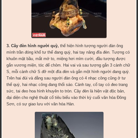
3. Cây đèn hình người quỳ,
thể hiện hình tượng người đàn ông
mình trần đóng khố tư thế đang quỳ, hai tay nâng đĩa đèn. Tượng có
khuôn mặt bầu, mắt mở to, miệng hơi mỉm cười, đầu tượng được
gắn vương miện, tóc để chỏm. Hai vai và sau tượng gắn 3 cành chữ
S, mỗi cành chữ S đỡ một đĩa đèn và gắn một hình người đang quỳ.
Trên hai đùi và đằng sau người đàn ông có 4 nhạc công cũng ở tư
thế quỳ, hai nhạc công đang thổi sáo. Cánh tay, cổ tay có đeo trang
sức, tai đeo hoa hình khuyên to tròn. Cây đèn là hiện vật độc bản,
đại diện cho nghệ thuật cổ tiêu biểu vào thời kỳ cuối văn hóa Đông
Sơn, có sự giao lưu với văn hóa Hán.