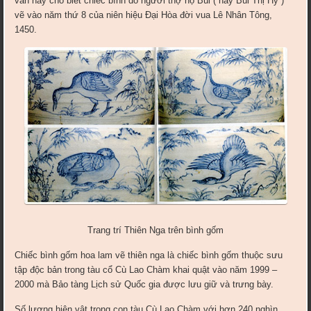
văn này cho biết chiếc bình do người thợ họ Bùi ( hay Bùi Thị Hý )
vẽ vào năm thứ 8 của niên hiệu Đại Hòa đời vua Lê Nhân Tông,
1450.
Trang trí Thiên Nga trên bình gốm
Chiếc bình gốm hoa lam vẽ thiên nga là chiếc bình gốm thuộc sưu
tập độc bản trong tàu cổ Cù Lao Chàm khai quật vào năm 1999 –
2000 mà Bảo tàng Lịch sử Quốc gia được lưu giữ và trưng bày.
Số l­ượng hiện vật trong con tàu Cù Lao Chàm với hơn 240 nghìn,