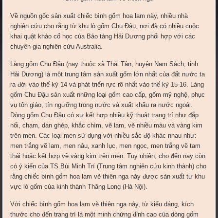
Về nguồn gốc sản xuất chiếc bình gốm hoa lam này, nhiều nhà
nghiên cứu cho rằng từ khu lò gốm Chu Đậu, nơi đã có nhiều cuộc
khai quật khảo cổ học của Bảo tàng Hải Dương phối hợp với các
chuyên gia nghiên cứu Australia.
Làng gốm Chu Đậu (nay thuộc xã Thái Tân, huyện Nam Sách, tỉnh
Hải Dương) là một trung tâm sản xuất gốm lớn nhất của đất nước ta
ra đời vào thế kỷ 14 và phát triển rực rõ nhất vào thế kỷ 15-16. Làng
gốm Chu Đậu sản xuất những loại gốm cao cấp, gốm mỹ nghệ, phục
vụ tôn giáo, tín ngưỡng trong nước và xuất khẩu ra nước ngoài.
Dòng gốm Chu Đậu có sự kết hợp nhiều kỹ thuật trang trí như đắp
nổi, chạm, dán ghép, khắc chìm, vẽ lam, vẽ nhiều màu và vàng kim
trên men. Các loại men sử dụng với nhiều sắc độ khác nhau như:
men trắng vẽ lam, men nâu, xanh lục, men ngọc, men trắng vẽ tam
thái hoặc kết hợp vẽ vàng kim trên men. Tuy nhiên, cho đến nay còn
có ý kiến của TS.Bùi Minh Trí (Trung tâm nghiên cứu kinh thành) cho
rằng chiếc bình gốm hoa lam vẽ thiên nga này được sản xuất từ khu
vực lò gốm của kinh thành Thăng Long (Hà Nội).
Với chiếc bình gốm hoa lam vẽ thiên nga này, từ kiểu dáng, kích
thước cho đến trang trí là một minh chứng đỉnh cao của dòng gốm