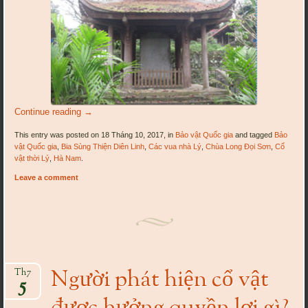
Continue reading
→
This entry was posted on 18 Tháng 10, 2017, in
Bảo vật Quốc gia
and tagged
Bảo
vật Quốc gia
,
Bia Sùng Thiện Diên Linh
,
Các vua nhà Lý
,
Chùa Long Đọi Sơn
,
Cổ
vật thời Lý
,
Hà Nam
.
Leave a comment
Người phát hiện cổ vật
Th7
5