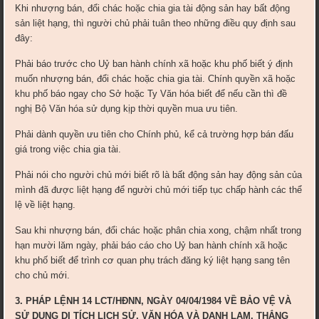
Khi nhượng bán, đổi chác hoặc chia gia tài động sản hay bất động
sản liệt hạng, thì người chủ phải tuân theo những điều quy định sau
đây:
Phải báo trước cho Uỷ ban hành chính xã hoặc khu phố biết ý định
muốn nhượng bán, đổi chác hoặc chia gia tài. Chính quyền xã hoặc
khu phố báo ngay cho Sở hoặc Ty Văn hóa biết để nếu cần thì đề
nghị Bộ Văn hóa sử dụng kịp thời quyền mua ưu tiên.
Phải dành quyền ưu tiên cho Chính phủ, kể cả trường hợp bán đấu
giá trong việc chia gia tài.
Phải nói cho người chủ mới biết rõ là bất động sản hay động sản của
mình đã được liệt hạng để người chủ mới tiếp tục chấp hành các thể
lệ về liệt hạng.
Sau khi nhượng bán, đổi chác hoặc phân chia xong, chậm nhất trong
hạn mười lăm ngày, phải báo cáo cho Uỷ ban hành chính xã hoặc
khu phố biết để trình cơ quan phụ trách đăng ký liệt hạng sang tên
cho chủ mới.
3. PHÁP LỆNH 14 LCT/HĐNN, NGÀY 04/04/1984 VỀ BẢO VỆ VÀ
SỬ DỤNG DI TÍCH LỊCH SỬ, VĂN HÓA VÀ DANH LAM, THẮNG