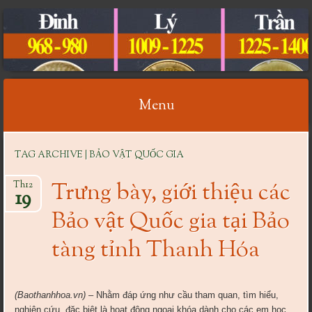
CỔ VẬT VIỆT NAM
Menu
Skip
TAG ARCHIVE | BẢO VẬT QUỐC GIA
to
content
Trưng bày, giới thiệu các
Th12
19
Bảo vật Quốc gia tại Bảo
tàng tỉnh Thanh Hóa
(Baothanhhoa.vn)
– Nhằm đáp ứng như cầu tham quan, tìm hiểu,
nghiên cứu, đặc biệt là hoạt động ngoại khóa dành cho các em học