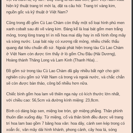
hiện kỹ thuật trang trí mới lạ, đặt ra câu hỏi: Trang trí vàng kim,
nguồn gốc và kỹ thuật ở Việt Nam?
Cũng trong đồ gốm Cù Lao Chàm còn thấy một số loại hình phủ men
xanh cobalt sau đó vẽ vàng kim. Đáng kể là loại bát gốm men trắng
mỏng, trong lòng trang trí in nổi hoa mai dây hay in nổi hình rồng mây
và sóng nước. Loại bát này có x­ương rất mỏng, nhiều chiếc thấu
quang đạt tiêu chuẩn đồ sứ. Ngoài phát hiện trong tàu Cù Lao Chàm
ở Việt Nam còn được tìm thấy ở lò gốm Chu Đậu (Hải Dư­ơng),
Hoàng thành Thăng Long và Lam Kinh (Thanh Hóa)…
Đồ gốm sứ trong tàu Cù Lao Chàm đã gây nhiều bất ngờ cho giới
nghiên cứu gốm sứ Việt Nam cả trong và ngoài n­ước, và chắc chắn
sẽ còn được bàn thảo, công bố nhiều hơn nữa.
Chiếc bình gốm hoa lam vẽ thiên nga này có kích thước lớn nhất,
với chiều cao: 56,5cm và đường kính miệng: 23,8cm.
Bình có dáng búp sen, miệng loe tròn, gờ miệng phẳng. Thân phình
thuôn dần xuống đáy. Từ miệng, cổ và thân bình đều được vẽ trang
trí hoa lam bao gồm 7 băng hoa văn: hoa dây, cánh sen kép trong có
xoắn ốc, vân mây dải hình khánh, phong cảnh, cây hoa lá, sóng