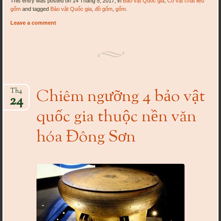
This entry was posted on 14 Tháng 5, 2017, in
Bảo vật Quốc gia
,
Cổ vật chất liệu
gốm
and tagged
Bảo vật Quốc gia
,
đồ gốm
,
gốm
.
Leave a comment
Chiêm ngưỡng 4 bảo vật
Th4
24
quốc gia thuộc nền văn
hóa Đông Sơn