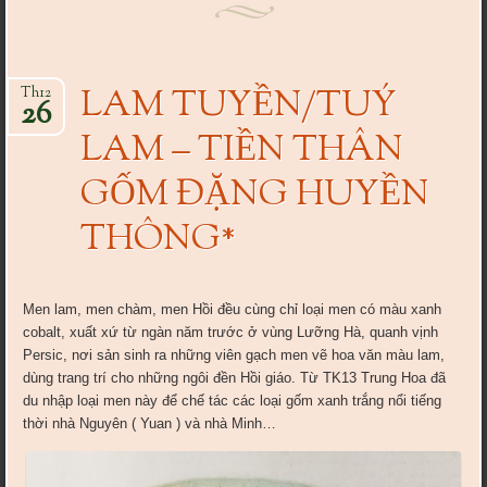
LAM TUYỀN/TUÝ
Th12
26
LAM – TIỀN THÂN
GỐM ĐẶNG HUYỀN
THÔNG*
Men lam, men chàm, men Hồi đều cùng chỉ loại men có màu xanh
cobalt, xuất xứ từ ngàn năm trước ở vùng Lưỡng Hà, quanh vịnh
Persic, nơi sản sinh ra những viên gạch men vẽ hoa văn màu lam,
dùng trang trí cho những ngôi đền Hồi giáo. Từ TK13 Trung Hoa đã
du nhập loại men này để chế tác các loại gốm xanh trắng nổi tiếng
thời nhà Nguyên ( Yuan ) và nhà Minh…