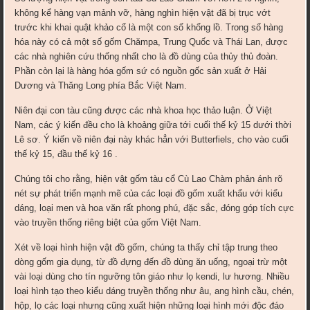
không kể hàng vạn mảnh vỡ, hàng nghìn hiện vật đã bị trục vớt
trước khi khai quật khảo cổ là một con số khổng lồ. Trong số hàng
hóa này có cả một số gốm Chămpa, Trung Quốc và Thái Lan, được
các nhà nghiên cứu thống nhất cho là đồ dùng của thủy thủ đoàn.
Phần còn lại là hàng hóa gốm sứ có nguồn gốc sản xuất ở Hải
Dương và Thăng Long phía Bắc Việt Nam.
Niên đại con tàu cũng đ­ược các nhà khoa học thảo luận. Ở Việt
Nam, các ý kiến đều cho là khoảng giữa tới cuối thế kỷ 15 dư­ới thời
Lê sơ. Ý kiến về niên đại này khác hẳn với Butterfiels, cho vào cuối
thế kỷ 15, đầu thế kỷ 16 .
Chúng tôi cho rằng, hiện vật gốm tàu cổ Cù Lao Chàm phản ánh rõ
nét sự phát triển mạnh mẽ của các loại đồ gốm xuất khẩu với kiểu
dáng, loại men và hoa văn rất phong phú, đặc sắc, đóng góp tích cực
vào truyền thống riêng biệt của gốm Việt Nam.
Xét về loại hình hiện vật đồ gốm, chúng ta thấy chỉ tập trung theo
dòng gốm gia dụng, từ đồ đựng đến đồ dùng ăn uống, ngoại trừ một
vài loại dùng cho tín ng­ưỡng tôn giáo như­ lọ kendi, lư hư­ơng. Nhiều
loại hình tạo theo kiểu dáng truyền thống như­ âu, ang hình cầu, chén,
hộp, lọ các loại nh­ưng cũng xuất hiện những loại hình mới độc đáo