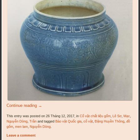
Continue reading
→
This entry was posted on 26 Tháng 12, 2017, in
Cổ vật chất liệu gốm
,
Lê Sơ
,
Mạc
,
Nguyễn Dòng
,
Trần
and tagged
Bảo vật Quốc gia
,
cổ vật
,
Đặng Huyền Thông
,
đồ
gốm
,
men lam
,
Nguyễn Dòng
.
Leave a comment