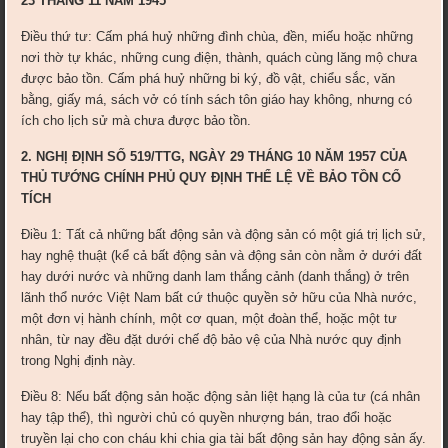
23 THÁNG 11 NĂM 1945
Điều thứ tư: Cấm phá huỷ những đình chùa, đền, miếu hoặc những
nơi thờ tự khác, những cung điện, thành, quách cùng lăng mộ chưa
được bảo tồn. Cấm phá huỷ những bi ký, đồ vật, chiểu sắc, văn
bằng, giấy má, sách vở có tính sách tôn giáo hay không, nhưng có
ích cho lịch sử mà chưa được bảo tồn.
2. NGHỊ ĐỊNH SỐ 519/TTG, NGÀY 29 THÁNG 10 NĂM 1957 CỦA
THỦ TƯỚNG CHÍNH PHỦ QUY ĐỊNH THỂ LỆ VỀ BẢO TỒN CỔ
TÍCH
Điều 1: Tất cả những bất động sản và động sản có một giá trị lịch sử,
hay nghệ thuật (kể cả bất động sản và động sản còn nằm ở dưới đất
hay dưới nước và những danh lam thắng cảnh (danh thắng) ở trên
lãnh thổ nước Việt Nam bất cứ thuộc quyền sở hữu của Nhà nước,
một đơn vị hành chính, một cơ quan, một đoàn thể, hoặc một tư
nhân, từ nay đều đặt dưới chế độ bảo vệ của Nhà nước quy định
trong Nghị định này.
Điều 8: Nếu bất động sản hoặc động sản liệt hạng là của tư (cá nhân
hay tập thể), thì người chủ có quyền nhượng bán, trao đổi hoặc
truyền lại cho con cháu khi chia gia tài bất động sản hay động sản ấy.