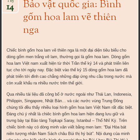
Bảo vật quốc gia: Bình
Th5
14
gốm hoa lam vẽ thiên
nga
Chiếc bình gốm hoa lam vẽ thiên nga là một đại diện tiêu biểu cho
dòng gốm men trắng vẽ lam, thường gọi là gốm hoa lam. Dòng gốm
hoa lam Việt nam xuất hiện từ thời Trần thế kỷ 14 và phát triển liên
tục cho tới ngày nay. Đặc biệt vào thế kỷ 15 dòng gốm hoa lam đã
phát triển tới đỉnh cao chẳng những đáp ứng nhu cầu trong nước mà
còn xuất khẩu ra nhiều nước trên thế giới.
Qua nhiều tài liệu đã công bố ở nước ngoài như Thái Lan, Indonesia,
Philippin, Singapore, Nhật Bản… và các nước vùng Trung Đông
chúng tôi đều thấy nhiều loại hình gốm hoa lam Việt Nam rất đặc biệt.
Đáng chú ý nhất là chiêc bình gốm hoa lam hiện đang lưu giữ và
trưng bày tại Bảo tàng Topkapi Saray, Istanbul – Thổ Nhĩ Kỳ. Trên
chiếc bình này có dòng minh văn viết bằng men lam: “Đại Hòa bát
niên tượng nhân Nam Sách châu Bùi thị hý bút”. Nội dung của minh