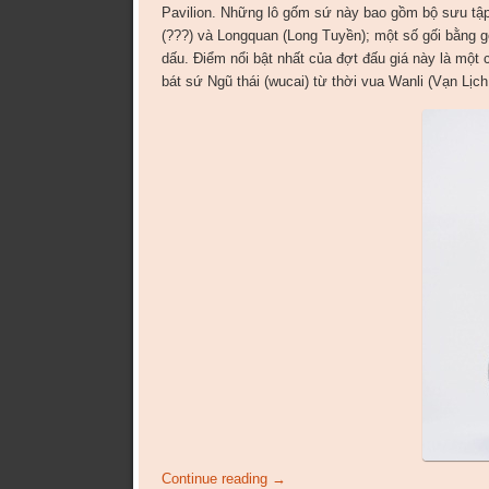
Pavilion. Những lô gốm sứ này bao gồm bộ sưu tậ
(???) và Longquan (Long Tuyền); một số gối bằng g
dấu. Điểm nổi bật nhất của đợt đấu giá này là một 
bát sứ Ngũ thái (wucai) từ thời vua Wanli (Vạn Lịc
Continue reading
→