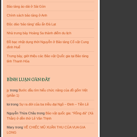
Bảo tàng áo dài ở Sài Gòn
Chính sách bảo tàng ở Anh
Độc đáo ‘bảo tàng’ dấu ấn Đà Lạt
Nhà trưng bày Hoàng Sa thành điểm du lịch
Đồ bạc nhật dụng thời Nguyễn ở Bảo tàng Cổ vật Cung
đình Huế
Trưng bày, giới thiệu các Bảo vật Quốc gia tại Bảo tàng
tỉnh Thanh Hóa
BÌNH LUẬN GẦN ĐÂY
jy
trong
Bước đầu tìm hiểu chức năng của đồ gốm Việt
(phần 1)
loi
trong
Sự ra đời của ba triều đại Ngô – Đinh – Tiền Lê
Nguyễn Thừa Châu
trong
Bảo vật quốc gia: “Rồng đá” (Xà
Thần) ở đền thờ Lê Văn Thịnh
Mary
trong
VỀ CHIẾC MŨ XUÂN THU CỦA VUA GIA
LONG