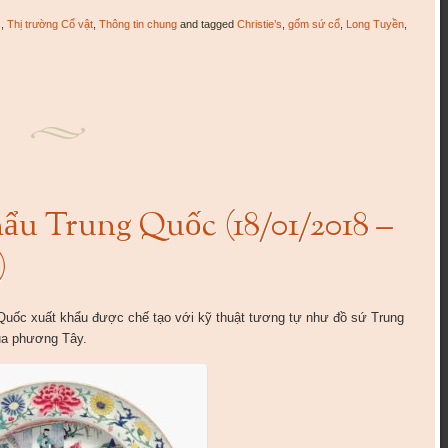
s
,
Thị trường Cổ vật
,
Thông tin chung
and tagged
Christie’s
,
gốm sứ cổ
,
Long Tuyền
,
hẩu Trung Quốc (18/01/2018 –
)
Quốc xuất khẩu được chế tạo với kỹ thuật tương tự như đồ sứ Trung
ủa phương Tây.