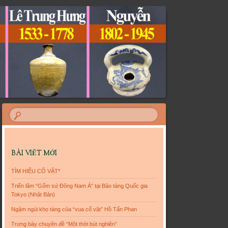
BÀI VIẾT MỚI
TÌM HIỂU CỔ VẬT*
Triển lãm “Gốm sứ Đông Nam Á” tại Bảo tàng Quốc gia
Tokyo (Nhật Bản)
Ngậm ngùi kho tàng của “vua cổ vật” Hồ Tấn Phan
Trưng bày chuyên đề “Một thời bút nghiên”