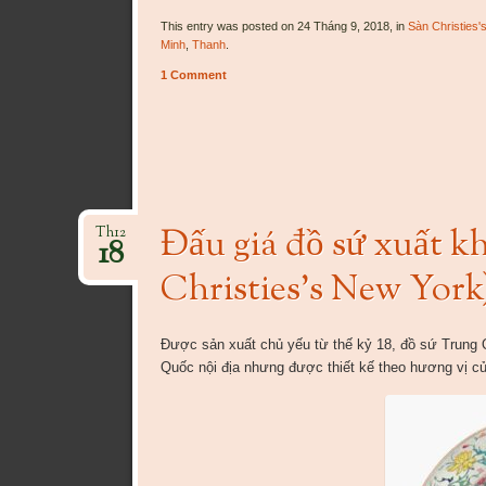
This entry was posted on 24 Tháng 9, 2018, in
Sàn Christies'
Minh
,
Thanh
.
1 Comment
Đấu giá đồ sứ xuất k
Th12
18
Christies’s New York
Được sản xuất chủ yếu từ thế kỷ 18, đồ sứ Trung 
Quốc nội địa nhưng được thiết kế theo hương vị c