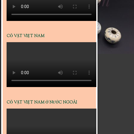
CỔ VẬT VIỆT NAM
CỔ VẬT VIỆT NAM Ở NƯỚC NGOÀI