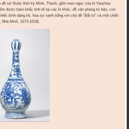
p đồ sứ thuộc thời kỳ Minh, Thanh; gốm men ngọc của lò Yaozhou
ốm được trạm khắc tinh tế tại các lò khác; đồ văn phòng tứ bảo, con
chiếc bình dáng tỏi, hoa sứ xanh trắng với chủ đề “Bất tử” và một chiếc
h, Nhà Minh, 1573-1619).