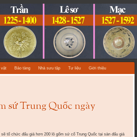
ỆT NAM
A TỪNG THỜI KỲ LỊCH SỬ!
 vật
Bảo tàng
Nhà sưu tập
Tư liệu
Giới thiệu
ốm sứ Trung Quốc ngày
 sẽ tổ chức đấu giá hơn 200 lô gốm sứ cổ Trung Quốc tại sàn đấu giá