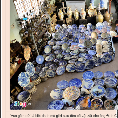
“Vua gốm sứ’ là biệt danh mà giới sưu tầm cổ vật đặt cho ông Đinh