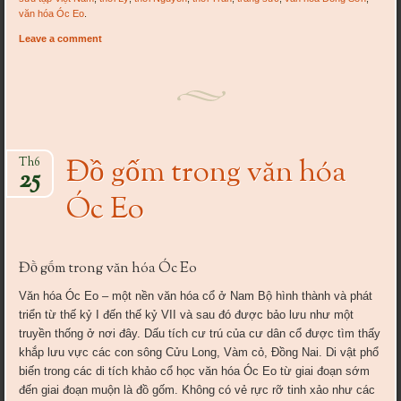
văn hóa Óc Eo
.
Leave a comment
Đồ gốm trong văn hóa
Th6
25
Óc Eo
Đồ gốm trong văn hóa Óc Eo
Văn hóa Óc Eo – một nền văn hóa cổ ở Nam Bộ hình thành và phát
triển từ thế kỷ I đến thế kỷ VII và sau đó được bảo lưu như một
truyền thống ở nơi đây. Dấu tích cư trú của cư dân cổ được tìm thấy
khắp lưu vực các con sông Cửu Long, Vàm cỏ, Đồng Nai. Di vật phổ
biến trong các di tích khảo cổ học văn hóa Óc Eo từ giai đoạn sớm
đến giai đoạn muộn là đồ gốm. Không có vẻ rực rỡ tinh xảo như các