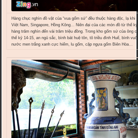
Hàng chục nghìn đồ vật của “vua gốm sứ” đều thuộc hàng độc, lạ khi 
Việt Nam, Singapore, Hồng Kông… Niên đại của các món đồ từ thế kỷ
hàng trăm nghìn đến vài trăm triệu đồng. Trong kho gốm sứ của ông c
thế kỷ 14-15, an ngủ sắc, bình bát huệ tôn, tô triều đình Huế, bình vuô
nước men trắng xanh cực hiếm, lu gốm, cặp ngựa gốm Biên Hòa…