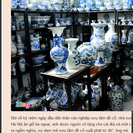
Nói về kỷ niệm ngày đầu dấn thân vào nghiệp sưu tầm đồ cổ, nhà sưu 
Hà Nội ăn giỗ bà ngoại, anh được người cô tặng cho cái đĩa và một c
ra ngắm nghía, sự đam mê sưu tầm đồ cổ xuất phát từ đó”, ông nói.