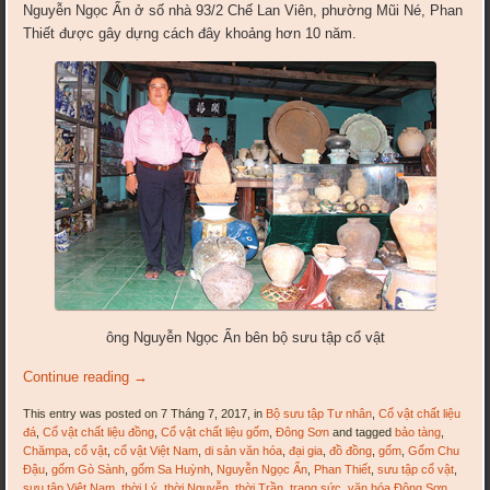
Nguyễn Ngọc Ẩn ở số nhà 93/2 Chế Lan Viên, phường Mũi Né, Phan
Thiết được gây dựng cách đây khoảng hơn 10 năm.
ông Nguyễn Ngọc Ẩn bên bộ sưu tập cổ vật
Continue reading
→
This entry was posted on 7 Tháng 7, 2017, in
Bộ sưu tập Tư nhân
,
Cổ vật chất liệu
đá
,
Cổ vật chất liệu đồng
,
Cổ vật chất liệu gốm
,
Đông Sơn
and tagged
bảo tàng
,
Chămpa
,
cổ vật
,
cổ vật Việt Nam
,
di sản văn hóa
,
đại gia
,
đồ đồng
,
gốm
,
Gốm Chu
Đậu
,
gốm Gò Sành
,
gốm Sa Huỳnh
,
Nguyễn Ngọc Ẩn
,
Phan Thiết
,
sưu tập cổ vật
,
sưu tập Việt Nam
,
thời Lý
,
thời Nguyễn
,
thời Trần
,
trang sức
,
văn hóa Đông Sơn
,