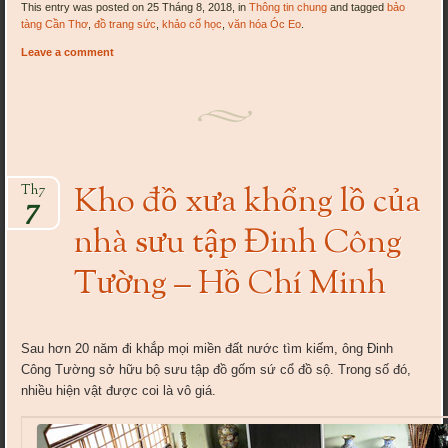
This entry was posted on 25 Tháng 8, 2018, in
Thông tin chung
and tagged
bảo
tàng Cần Thơ
,
đồ trang sức
,
khảo cổ học
,
văn hóa Óc Eo
.
Leave a comment
Kho đồ xưa khổng lồ của
Th7
7
nhà sưu tập Đinh Công
Tường – Hồ Chí Minh
Sau hơn 20 năm đi khắp mọi miền đất nước tìm kiếm, ông Đinh
Công Tường sở hữu bộ sưu tập đồ gốm sứ cổ đồ sộ. Trong số đó,
nhiều hiện vật được coi là vô giá.