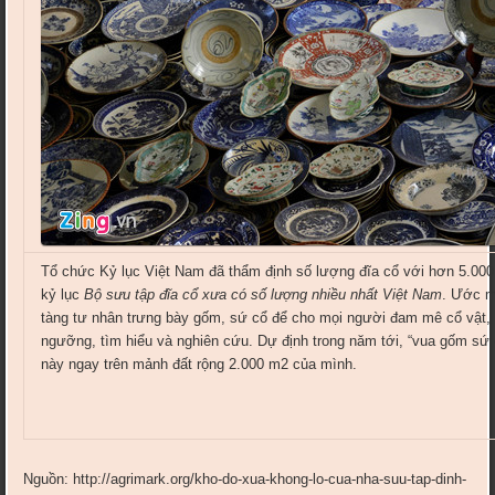
Tổ chức Kỷ lục Việt Nam đã thẩm định số lượng đĩa cổ với hơn 5.000 
kỷ lục
Bộ sưu tập đĩa cổ xưa có số lượng nhiều nhất Việt Nam
. Ước m
tàng tư nhân trưng bày gốm, sứ cổ để cho mọi người đam mê cổ vật, n
ngưỡng, tìm hiểu và nghiên cứu. Dự định trong năm tới, “vua gốm s
này ngay trên mảnh đất rộng 2.000 m2 của mình.
Nguồn: http://agrimark.org/kho-do-xua-khong-lo-cua-nha-suu-tap-dinh-