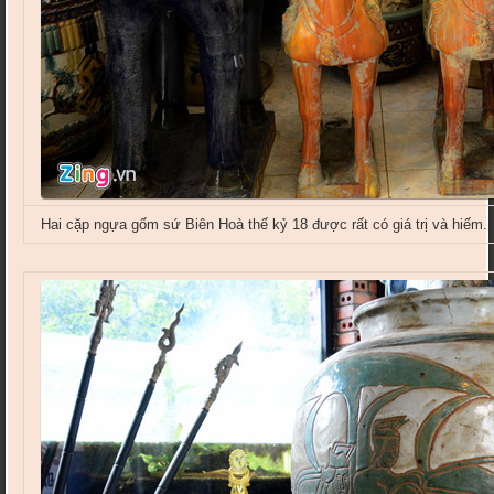
Hai cặp ngựa gốm sứ Biên Hoà thế kỷ 18 được rất có giá trị và hiếm.