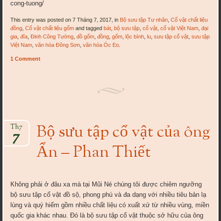
cong-tuong/
This entry was posted on 7 Tháng 7, 2017, in
Bộ sưu tập Tư nhân
,
Cổ vật chất liệu
đồng
,
Cổ vật chất liệu gốm
and tagged
bát
,
bộ sưu tập
,
cổ vật
,
cổ vật Việt Nam
,
đại
gia
,
đĩa
,
Đinh Công Tường
,
đồ gốm
,
đồng
,
gốm
,
lộc bình
,
lu
,
sưu tập cổ vật
,
sưu tập
Việt Nam
,
văn hóa Đông Sơn
,
văn hóa Óc Eo
.
1 Comment
Bộ sưu tập cổ vật của ông
Th7
7
Ẩn – Phan Thiết
Không phải ở đâu xa mà tại Mũi Né chúng tôi được chiêm ngưỡng
bộ sưu tập cổ vật đồ sộ, phong phú và đa dạng với nhiều tiêu bản lạ
lùng và quý hiếm gồm nhiều chất liệu có xuất xứ từ nhiều vùng, miền
quốc gia khác nhau. Đó là bộ sưu tập cổ vật thuộc sở hữu của ông