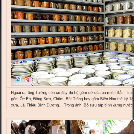
Ngoài ra, ông Tường còn có đầy đủ bộ gốm sứ của ba miền Bắc, Trun
gốm Óc Eo, Đông Sơn, Chăm, Bát Tràng hay gốm Biên Hòa thế kỷ 18
xưa, Lái Thiêu Bình Dương… Trong ảnh: Bộ sưu tập bình đựng nước 