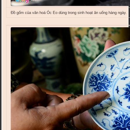
Đồ gốm của văn hoá Óc Eo dùng trong sinh hoạt ăn uống hàng ngày.