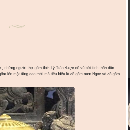
, những người thợ gốm thời Lý Trần được cổ vũ bởi tinh thần dân
 gốm lên một tầng cao mới mà tiêu biểu là đồ gốm men Ngọc và đồ gốm