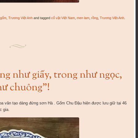
u gốm
,
Trương Việt Anh
and tagged
cổ vật Việt Nam
,
men lam
,
rồng
,
Trương Việt Anh
.
 như giấy, trong như ngọc,
hư chuông”!
a văn tạo dáng đứng sơn Hà . Gốm Chu Đậu hiện được lưu giữ tại 46
c gia.