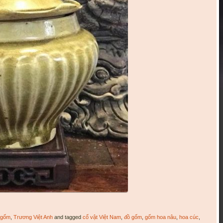
u gốm
,
Trương Việt Anh
and tagged
cổ vật Việt Nam
,
đồ gốm
,
gốm hoa nâu
,
hoa cúc
,