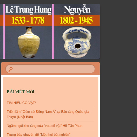
BÀI VIẾT MỚI
TÌM HIỂU CỔ VẬT*
Triển lãm “Gốm sứ Đông Nam Á” tại Bảo tàng Quốc gia
Tokyo (Nhật Bản)
Ngậm ngùi kho tàng của “vua cổ vật” Hồ Tấn Phan
Trưng bày chuyên đề “Một thời bút nghiên”