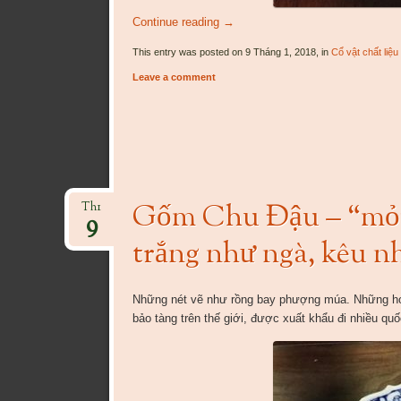
Continue reading
→
This entry was posted on 9 Tháng 1, 2018, in
Cổ vật chất liệ
Leave a comment
Gốm Chu Đậu – “mỏng
Th1
9
trắng như ngà, kêu n
Những nét vẽ như rồng bay phượng múa. Những ho
bảo tàng trên thế giới, được xuất khẩu đi nhiều quố