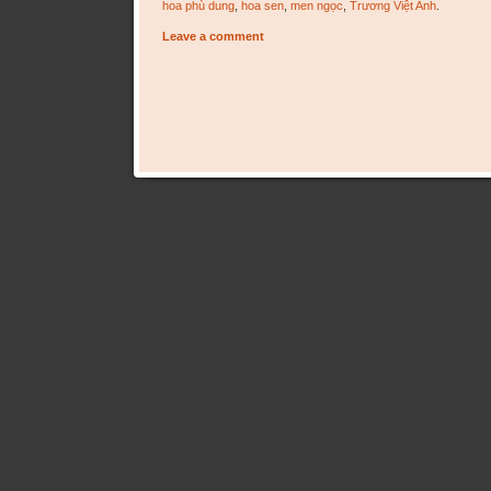
hoa phù dung
,
hoa sen
,
men ngọc
,
Trương Việt Anh
.
Leave a comment
Post navigation