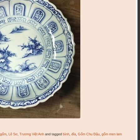
u gốm
,
Lê Sơ
,
Trương Việt Anh
and tagged
bình
,
đĩa
,
Gốm Chu Đậu
,
gốm men lam