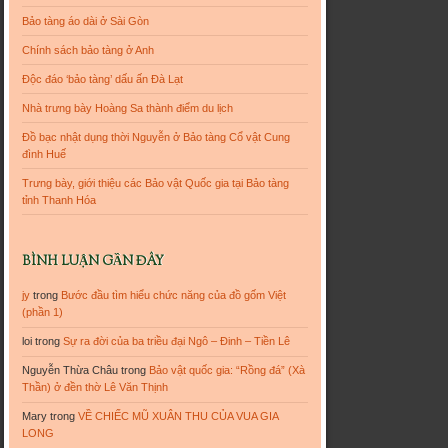
Bảo tàng áo dài ở Sài Gòn
Chính sách bảo tàng ở Anh
Độc đáo ‘bảo tàng’ dấu ấn Đà Lạt
Nhà trưng bày Hoàng Sa thành điểm du lịch
Đồ bạc nhật dụng thời Nguyễn ở Bảo tàng Cổ vật Cung
đình Huế
Trưng bày, giới thiệu các Bảo vật Quốc gia tại Bảo tàng
tỉnh Thanh Hóa
BÌNH LUẬN GẦN ĐÂY
jy
trong
Bước đầu tìm hiểu chức năng của đồ gốm Việt
(phần 1)
loi
trong
Sự ra đời của ba triều đại Ngô – Đinh – Tiền Lê
Nguyễn Thừa Châu
trong
Bảo vật quốc gia: “Rồng đá” (Xà
Thần) ở đền thờ Lê Văn Thịnh
Mary
trong
VỀ CHIẾC MŨ XUÂN THU CỦA VUA GIA
LONG