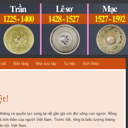
ỆT NAM
A TỪNG THỜI KỲ LỊCH SỬ!
 vật
Bảo tàng
Nhà sưu tập
Tư liệu
Giới thiệu
t!
 thiêng và quyền lực song lại rất gần gũi với đời sống con người. Rồng
 và tinh thần của người Việt Nam. Trước hết, rồng là biểu tượng thiêng
dân tộc Việt Nam.