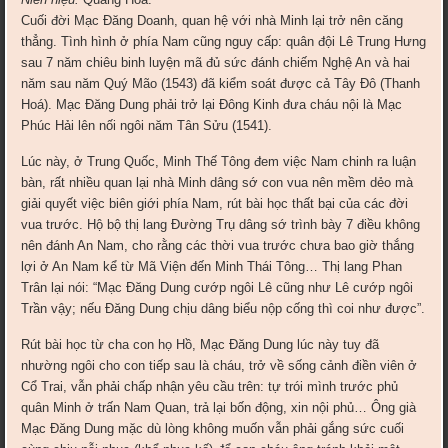
Cuối đời Mạc Ðăng Doanh, quan hệ với nhà Minh lại trở nên căng
thẳng. Tình hình ở phía Nam cũng nguy cấp: quân đội Lê Trung Hưng
sau 7 năm chiêu binh luyện mã đủ sức đánh chiếm Nghệ An và hai
năm sau năm Quý Mão (1543) đã kiểm soát được cả Tây Ðô (Thanh
Hoá). Mạc Ðăng Dung phải trở lại Ðông Kinh đưa cháu nội là Mạc
Phúc Hải lên nối ngôi năm Tân Sửu (1541).
Lúc này, ở Trung Quốc, Minh Thế Tông đem việc Nam chinh ra luận
bàn, rất nhiều quan lại nhà Minh dâng sớ con vua nên mềm dẻo mà
giải quyết việc biên giới phía Nam, rút bài học thất bại của các đời
vua trước. Hộ bộ thị lang Ðường Trụ dâng sớ trình bày 7 điều không
nên đánh An Nam, cho rằng các thời vua trước chưa bao giờ thắng
lợi ở An Nam kể từ Mã Viện đến Minh Thái Tông… Thị lang Phan
Trân lại nói: “Mạc Ðăng Dung cướp ngôi Lê cũng như Lê cướp ngôi
Trần vậy; nếu Ðăng Dung chịu dâng biểu nộp cống thì coi như được”.
Rút bài học từ cha con họ Hồ, Mạc Ðăng Dung lúc này tuy đã
nhường ngôi cho con tiếp sau là cháu, trở về sống cảnh điền viên ở
Cổ Trai, vẫn phải chấp nhận yêu cầu trên: tự trói mình trước phủ
quân Minh ở trấn Nam Quan, trả lại bốn động, xin nội phủ… Ông già
Mạc Ðăng Dung mặc dù lòng không muốn vẫn phải gắng sức cuối