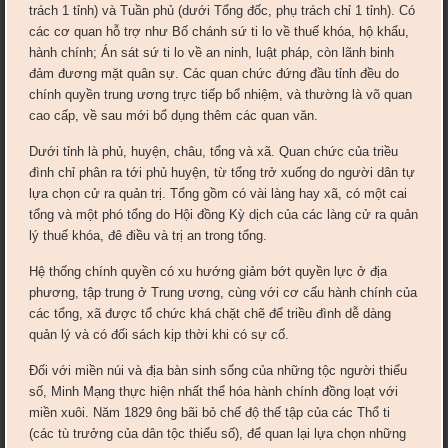
trách 1 tỉnh) và Tuần phủ (dưới Tổng đốc, phụ trách chỉ 1 tỉnh). Có
các cơ quan hỗ trợ như Bố chánh sứ ti lo về thuế khóa, hộ khẩu,
hành chính; Án sát sứ ti lo về an ninh, luật pháp, còn lãnh binh
đảm đương mặt quân sự. Các quan chức đứng đầu tỉnh đều do
chính quyền trung ương trực tiếp bổ nhiệm, và thường là võ quan
cao cấp, về sau mới bổ dụng thêm các quan văn.
Dưới tỉnh là phủ, huyện, châu, tổng và xã. Quan chức của triều
đình chỉ phân ra tới phủ huyện, từ tổng trở xuống do người dân tự
lựa chọn cử ra quản trị. Tổng gồm có vài làng hay xã, có một cai
tổng và một phó tổng do Hội đồng Kỳ dịch của các làng cử ra quản
lý thuế khóa, đê điều và trị an trong tổng.
Hệ thống chính quyền có xu hướng giảm bớt quyền lực ở địa
phương, tập trung ở Trung ương, cùng với cơ cấu hành chính của
các tổng, xã được tổ chức khá chặt chẽ để triều đình dễ dàng
quản lý và có đối sách kịp thời khi có sự cố.
Đối với miền núi và địa bàn sinh sống của những tộc người thiểu
số, Minh Mạng thực hiện nhất thể hóa hành chính đồng loạt với
miền xuôi. Năm 1829 ông bãi bỏ chế độ thế tập của các Thổ ti
(các tù trưởng của dân tộc thiểu số), để quan lại lựa chọn những