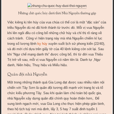
Những chữ quốc húy dưới thời Nhà Nguyễn thường gặp
Việc kiêng kị tên húy của vua chúa có thể coi là một “đặc sản” của
triều Nguyễn dù nó đã hình thành từ trước đó. Mỗi vị vua Nguyễn
khi lên ngôi đều có công bố những chữ húy và chỉ thị rõ ràng về
cách tránh. Cũng vì hiện trạng này mà nhà Nguyễn chiếm kỉ lục
trong số lượng lệnh
kỵ húy
xuyên suốt lịch sử phong kiến (22/40),
và đó mới chỉ dựa trên giấy tờ của 40 lệnh kiêng còn sót lại. Sau
khi “Ngự chế mạng danh thi” được công bố, thì từ đời vua Thiệu
Trị trở về sau, mỗi vị vua Nguyễn có năm tên là: Danh tự ,Ngự
danh, Niên hiệu, Thuỵ hiệu và Miếu hiệu.
Quân đội nhà Nguyễn
Một trong những thành quả Gia Long đạt được sau nhiều năm nội
chiến với Tây Sơn là quân đội tương đối mạnh với trang bị và tổ
chức kiểu phương Tây. Sau khi quản làm chủ toàn bộ quốc gia,
nhà Nguyễn xây dựng quân đội chính quy hoàn thiện hơn,. Để
sung binh ngạch mới, vua Gia Long cho thực hiện phép giản binh,
theo hộ tịch tuỳ nơi mà định, lấy 3, 5 hay 7 suất đinh tuyển 1