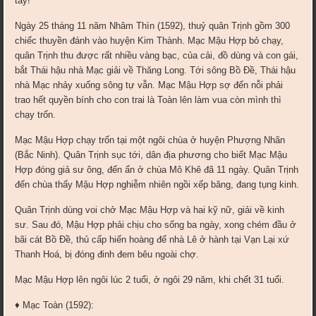
tay!
Ngày 25 tháng 11 năm Nhâm Thìn (1592), thuỷ quân Trịnh gồm 300
chiếc thuyền đánh vào huyện Kim Thành. Mạc Mậu Hợp bỏ chạy,
quân Trịnh thu được rất nhiều vàng bạc, của cải, đồ dùng và con gái,
bắt Thái hậu nhà Mạc giải về Thăng Long. Tới sông Bồ Ðề, Thái hậu
nhà Mạc nhảy xuống sông tự vẫn. Mạc Mậu Hợp sợ đến nỗi phải
trao hết quyền bính cho con trai là Toàn lên làm vua còn mình thì
chạy trốn.
Mạc Mậu Hợp chạy trốn tại một ngôi chùa ở huyện Phượng Nhãn
(Bắc Ninh). Quân Trịnh sục tới, dân địa phương cho biết Mạc Mậu
Hợp đóng giả sư ông, đến ẩn ở chùa Mô Khê đã 11 ngày. Quân Trịnh
đến chùa thấy Mậu Hợp nghiễm nhiên ngồi xếp băng, đang tụng kinh.
Quân Trịnh dùng voi chở Mạc Mậu Hợp và hai kỹ nữ, giải về kinh
sư. Sau đó, Mậu Hợp phải chịu cho sống ba ngày, xong chém đầu ở
bãi cát Bồ Ðề, thủ cấp hiến hoàng đế nhà Lê ở hành tại Vạn Lại xứ
Thanh Hoá, bị đóng đinh đem bêu ngoài chợ.
Mạc Mậu Hợp lên ngôi lúc 2 tuổi, ở ngôi 29 năm, khi chết 31 tuổi.
♦ Mạc Toàn (1592):