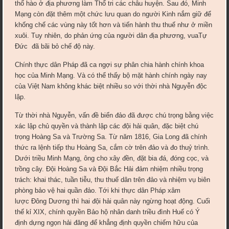
thổ hào ở địa phương làm Thổ tri các châu huyện. Sau đó, Minh
Mạng còn đặt thêm một chức lưu quan do người Kinh nắm giữ để
khống chế các vùng này tốt hơn và tiến hành thu thuế như ở miền
xuôi. Tuy nhiên, do phản ứng của người dân địa phương, vuaTự
Đức đã bãi bỏ chế độ này.
Chính thực dân Pháp đã ca ngợi sự phân chia hành chính khoa
học của Minh Mạng. Và có thể thấy bộ mặt hành chính ngày nay
của Việt Nam không khác biệt nhiều so với thời nhà Nguyễn độc
lập.
Từ thời nhà Nguyễn, vấn đề biển đảo đã được chú trọng bằng việc
xác lập chủ quyền và thành lập các đội hải quân, đặc biệt chú
trọng Hoàng Sa và Trường Sa. Từ năm 1816, Gia Long đã chính
thức ra lệnh tiếp thu Hoàng Sa, cắm cờ trên đảo và đo thuỷ trình.
Dưới triều Minh Mạng, ông cho xây đền, đặt bia đá, đóng cọc, và
trồng cây. Đội Hoàng Sa và Đội Bắc Hải đảm nhiệm nhiều trọng
trách: khai thác, tuần tiễu, thu thuế dân trên đảo và nhiệm vụ biên
phòng bảo vệ hai quần đảo. Tới khi thực dân Pháp xâm
lược Đông Dương thì hai đội hải quân này ngừng hoạt động. Cuối
thế kỉ XIX, chính quyền Bảo hộ nhân danh triều đình Huế có Ý
định dựng ngọn hải đăng để khẳng định quyền chiếm hữu của