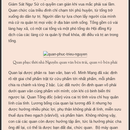
Giám Sát Ngự Sử có quyền can gián khi vua mắc phải sai lầm.
Quan chức của triều đình chỉ chạm tới phủ huyện, từ tổng trở
xuống do dân tự trị. Người dân tự lựa chọn lấy người của mình
mà cử ra quản trị mọi việc ở địa bàn sinh sống. Tổng gồm có vài
làng hay xã, có một cai tổng và một phó tổng do Hội đồng Kỳ
dịch của các làng cử ra quản lý thuế khóa, đê điều và trị an trong
tổng.
Quan phục thời nhà Nguyễn quan văn bên trái, quan võ bên phải
Quan lại được phân ra ban văn, ban võ. Minh Mạng đã xác định
rõ rệt giai chế phẩm trật từ cửu phẩm tới nhất phẩm, mỗi phẩm
chia ra chánh và tòng 2 bậc. Lúc đất nước ổn định quan võ phải
dưới quan văn cùng phẩm với mình; còn khi có binh biến thì
ngược lại. Quan Tổng đốc (văn) vừa cai trị tỉnh vừa chỉ huy quân
lính của tỉnh. Lương bổng của quan lại tương đối ít nhưng họ
được hưởng nhiều phúc lợi, phụ thân không phải đi lính, miễn sưu
thuế dựa theo ngạch (văn/võ), và phẩm hàm. Không những vậy,
con cái các quan còn được hưởng tập ấm, tức là hưởng phúc cha
ông để lại, có thể là được bạn đất đai, chức quan. Bộ máy quan