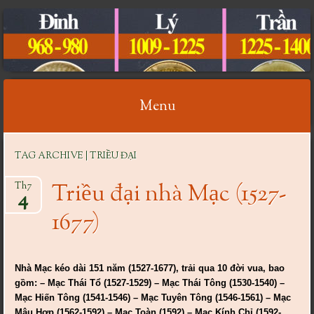
CỔ VẬT VIỆT NAM
Menu
Skip
TAG ARCHIVE | TRIỀU ĐẠI
to
content
Triều đại nhà Mạc (1527-
Th7
4
1677)
Nhà Mạc kéo dài 151 năm (1527-1677), trải qua 10 đời vua, bao
gồm: – Mạc Thái Tổ (1527-1529) – Mạc Thái Tông (1530-1540) –
Mạc Hiến Tông (1541-1546) – Mạc Tuyên Tông (1546-1561) – Mạc
Mậu Hợp (1562-1592) – Mạc Toàn (1592) – Mạc Kính Chỉ (1592-