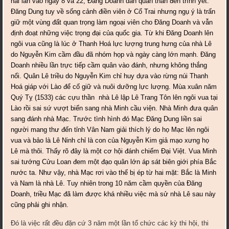
hai lần vào ngày 8 và 22, Ðăng Doanh dẫn quần thần đến trình yết.
Ðăng Dung tuy về sống cảnh điền viên ở Cổ Trai nhưng ngụ ý là trấn
giữ một vùng đất quan trọng làm ngoại viên cho Ðăng Doanh và vẫn
định đoạt những việc trọng đại của quốc gia. Từ khi Ðăng Doanh lên
ngôi vua cũng là lúc ở Thanh Hoá lực lượng trung hưng của nhà Lê
do Nguyễn Kim cầm đầu đã nhóm họp và ngày càng lớn mạnh. Ðăng
Doanh nhiều lần trực tiếp cầm quân vào đánh, nhưng không thắng
nổi. Quân Lê triều do Nguyễn Kim chỉ huy dựa vào rừng núi Thanh
Hoá giáp với Lào để cố giữ và nuôi dưỡng lực lượng. Mùa xuân năm
Quý Tỵ (1533) các cựu thần nhà Lê lập Lê Trang Tôn lên ngôi vua tại
Lào rồi sai sứ vượt biển sang nhà Minh cầu viện. Nhà Minh đưa quân
sang đánh nhà Mạc. Trước tình hình đó Mạc Ðăng Dung liền sai
người mang thư đến tỉnh Vân Nam giải thích lý do họ Mạc lên ngôi
vua và bảo là Lê Ninh chỉ là con của Nguyễn Kim giả mạo xưng họ
Lê mà thôi. Thấy rõ đây là một cơ hội đánh chiếm Ðại Việt. Vua Minh
sai tướng Cửu Loan đem một đạo quân lớn áp sát biên giới phía Bắc
nước ta. Như vậy, nhà Mạc rơi vào thế bị ép từ hai mặt: Bắc là Minh
và Nam là nhà Lê. Tuy nhiên trong 10 năm cầm quyền của Ðăng
Doanh, triều Mạc đã làm được khá nhiều việc mà sử nhà Lê sau này
cũng phải ghi nhận.
Ðó là việc rất đều đặn cứ 3 năm một lần tổ chức các kỳ thi hội, thi