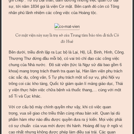
ghi chép . Tứ trụ Đại thần, đảm đương những việc quân cơ đại
sự, tới năm 1834 gọi là viện Cơ mật. Bên cạnh đó còn có Tông
nhân phủ lãnh nhiệm các công việc của Hoàng tộc.
Cơ mật viện này nay là trụ sở của Trung tâm bảo tồn di tích Cố
đô Huế
Bên dưới, triều đình lập ra Lục bộ là Lại, Hộ, Lễ, Binh, Hình, Công.
Thượng Thư đứng đầu mỗi bộ, có vai trò chỉ đạo các công việc
chung của Nhà nước. Đô sát viện (tức là Ngự sử đài bao gồm 6
khoa) mang trọng trách thanh tra quan lại, Hàn lâm viện phụ trách
các sắc dụ, công văn, 5 Tự phụ trách một số sự vụ, phủ Nội vụ
trông coi các kho tàng, Quốc tử giám quản lí mảng giáo dục, Thái
y viện thực hiện việc chữa bệnh và thuốc thang,… cùng với một
số Ti và Cục khác.
Với cơ cấu bộ máy chính quyền như vậy, khi có việc quan
trọng, vua sẽ giao cho triều thần cùng nhau bàn xét. Quan lại dù
phẩm hàm như nào đều được quyền đưa ra ý kiến. Mọi việc phải
có sự chuẩn của vua mới được thi hành. Hoàng đế tuy ở ngôi vị
cao nhất nhưng không được phép làm điều sai trái. Các quan