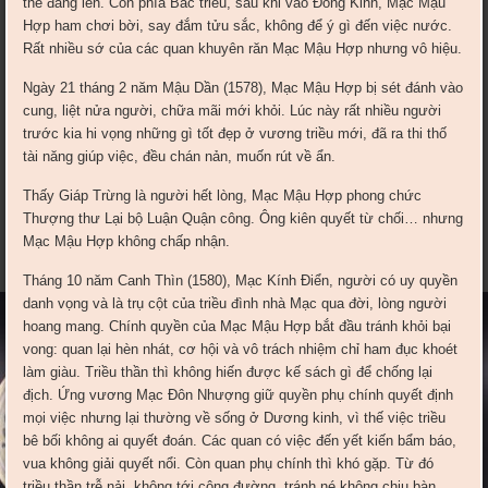
thế đang lên. Còn phía Bắc triều, sau khi vào Ðông Kinh, Mạc Mậu
Hợp ham chơi bời, say đắm tửu sắc, không để ý gì đến việc nước.
Rất nhiều sớ của các quan khuyên răn Mạc Mậu Hợp nhưng vô hiệu.
Ngày 21 tháng 2 năm Mậu Dần (1578), Mạc Mậu Hợp bị sét đánh vào
cung, liệt nửa người, chữa mãi mới khỏi. Lúc này rất nhiều người
trước kia hi vọng những gì tốt đẹp ở vương triều mới, đã ra thi thố
tài năng giúp việc, đều chán nản, muốn rút về ẩn.
Thấy Giáp Trừng là người hết lòng, Mạc Mậu Hợp phong chức
Thượng thư Lại bộ Luận Quận công. Ông kiên quyết từ chối… nhưng
Mạc Mậu Hợp không chấp nhận.
Tháng 10 năm Canh Thìn (1580), Mạc Kính Ðiển, người có uy quyền
danh vọng và là trụ cột của triều đình nhà Mạc qua đời, lòng người
hoang mang. Chính quyền của Mạc Mậu Hợp bắt đầu tránh khỏi bại
vong: quan lại hèn nhát, cơ hội và vô trách nhiệm chỉ ham đục khoét
làm giàu. Triều thần thì không hiến được kế sách gì để chống lại
địch. Ứng vương Mạc Ðôn Nhượng giữ quyền phụ chính quyết định
mọi việc nhưng lại thường về sống ở Dương kinh, vì thế việc triều
bê bối không ai quyết đoán. Các quan có việc đến yết kiến bẩm báo,
vua không giải quyết nổi. Còn quan phụ chính thì khó gặp. Từ đó
triều thần trễ nải, không tới công đường, tránh né không chịu bàn