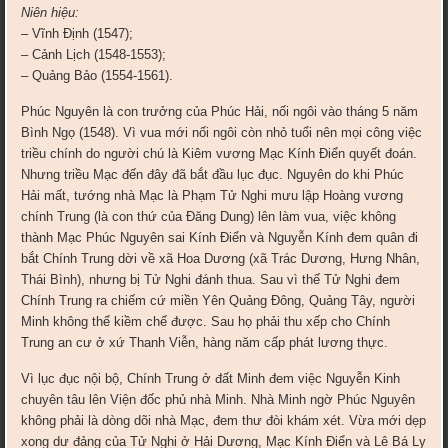
Niên hiệu:
– Vĩnh Ðịnh (1547);
– Cảnh Lịch (1548-1553);
– Quảng Bảo (1554-1561).
Phúc Nguyên là con trưởng của Phúc Hải, nối ngôi vào tháng 5 năm
Bình Ngọ (1548). Vì vua mới nối ngôi còn nhỏ tuổi nên mọi công việc
triều chính do người chú là Kiêm vương Mạc Kính Ðiển quyết đoán.
Nhưng triều Mạc đến đây đã bắt đầu lục đục. Nguyên do khi Phúc
Hải mất, tướng nhà Mạc là Phạm Tử Nghi mưu lập Hoàng vương
chính Trung (là con thứ của Ðăng Dung) lên làm vua, việc không
thành Mạc Phúc Nguyên sai Kính Ðiển và Nguyễn Kính đem quân đi
bắt Chính Trung dời về xã Hoa Dương (xã Trác Dương, Hưng Nhân,
Thái Bình), nhưng bị Tử Nghi đánh thua. Sau vì thế Tử Nghi đem
Chính Trung ra chiếm cứ miền Yên Quảng Ðông, Quảng Tây, người
Minh không thể kiềm chế được. Sau họ phải thu xếp cho Chính
Trung an cư ở xứ Thanh Viễn, hàng năm cấp phát lương thực.
Vì lục đục nội bộ, Chính Trung ở đất Minh đem việc Nguyễn Kinh
chuyên tâu lên Viện đốc phủ nhà Minh. Nhà Minh ngờ Phúc Nguyên
không phải là dòng dõi nhà Mạc, đem thư đòi khám xét. Vừa mới dẹp
xong dư đảng của Tử Nghi ở Hải Dương, Mạc Kính Ðiển và Lê Bá Ly