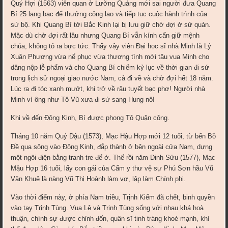
Quý Hợi (1563) viên quan ở Lưỡng Quảng mới sai người đưa Quang
Bí 25 lạng bạc để thưởng công lao và tiếp tục cuộc hành trình của
sứ bộ. Khi Quang Bí tới Bắc Kinh lại bị lưu giữ chờ đợi ở sứ quán.
Mặc dù chờ đợi rất lâu nhưng Quang Bí vẫn kính cẩn giữ mệnh
chúa, không tỏ ra bực tức. Thấy vậy viên Ðại học sĩ nhà Minh là Lý
Xuân Phương vừa nể phục vừa thương tình mới tâu vua Minh cho
dâng nộp lễ phẩm và cho Quang Bí chiếm kỷ lục về thời gian đi sứ
trong lịch sử ngoại giao nước Nam, cả đi về và chờ đợi hết 18 năm.
Lúc ra đi tóc xanh mướt, khi trở về râu tuyết bạc phơ! Người nhà
Minh ví ông như Tô Vũ xưa đi sứ sang Hung nô!
Khi về đến Ðông Kinh, Bí được phong Tô Quận công.
Tháng 10 năm Quý Dậu (1573), Mạc Hậu Hợp mới 12 tuổi, từ bến Bồ
Ðề qua sông vào Ðông Kinh, đắp thành ở bên ngoài cửa Nam, dựng
một ngôi điện bằng tranh tre để ở. Thế rồi năm Ðinh Sửu (1577), Mạc
Mậu Hợp 16 tuổi, lấy con gái của Cẩm y thư vệ sự Phú Sơn hầu Vũ
Văn Khuê là nàng Vũ Thị Hoành làm vợ, lập làm Chính phi.
Vào thời điểm này, ở phía Nam triều, Trịnh Kiểm đã chết, binh quyền
vào tay Trịnh Tùng. Vua Lê và Trịnh Tùng sống với nhau khá hoà
thuận, chính sự được chỉnh đốn, quân sĩ tinh tráng khoẻ mạnh, khí