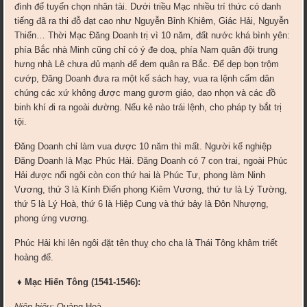
đình để tuyển chọn nhân tài. Dưới triều Mạc nhiều trí thức có danh
tiếng đã ra thi đỗ đạt cao như Nguyễn Bỉnh Khiêm, Giác Hải, Nguyễn
Thiến… Thời Mạc Ðăng Doanh trị vì 10 năm, đất nước khá bình yên:
phía Bắc nhà Minh cũng chỉ có ý đe doạ, phía Nam quân đội trung
hưng nhà Lê chưa đủ mạnh để đem quân ra Bắc. Ðể dẹp bọn trộm
cướp, Ðăng Doanh đưa ra một kế sách hay, vua ra lệnh cấm dân
chúng các xứ không được mang gươm giáo, dao nhọn và các đồ
binh khí đi ra ngoài đường. Nếu kẻ nào trái lệnh, cho pháp ty bắt trị
tội.
Ðăng Doanh chỉ làm vua được 10 năm thì mất. Người kế nghiệp
Ðăng Doanh là Mạc Phúc Hải. Ðăng Doanh có 7 con trai, ngoài Phúc
Hải được nối ngôi còn con thứ hai là Phúc Tư, phong làm Ninh
Vương, thứ 3 là Kính Ðiển phong Kiêm Vương, thứ tư là Lý Tường,
thứ 5 là Lý Hoà, thứ 6 là Hiệp Cung và thứ bảy là Ðôn Nhượng,
phong ứng vương.
Phúc Hải khi lên ngôi đặt tên thuỵ cho cha là Thái Tông khâm triết
hoàng đế.
♦ Mạc Hiến Tông (1541-1546):
Niên hiệu:
Quảng Hoà.