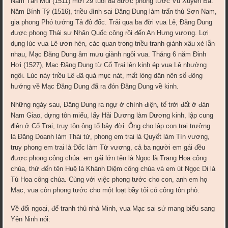
Năm Tân Mùi (1511) mới 29 tuổi đã được phong tước Vũ Xuyên Bá.
Năm Bính Tý (1516), triều đình sai Ðăng Dung làm trấn thủ Sơn Nam,
gia phong Phó tướng Tả đô đốc. Trải qua ba đời vua Lê, Ðăng Dung
được phong Thái sư Nhân Quốc công rồi đến An Hưng vương. Lợi
dụng lúc vua Lê ươn hèn, các quan trong triều tranh giành xâu xé lẫn
nhau, Mạc Ðăng Dung âm mưu giành ngôi vua. Tháng 6 năm Ðinh
Hợi (1527), Mạc Ðăng Dung từ Cổ Trai lên kinh ép vua Lê nhường
ngôi. Lúc này triều Lê đã quá mục nát, mất lòng dân nên số đông
hướng về Mạc Ðăng Dung đã ra đón Ðăng Dung về kinh.
Những ngày sau, Ðăng Dung ra ngự ở chính điện, tế trời đất ở đàn
Nam Giao, dựng tôn miếu, lấy Hải Dương làm Dương kinh, lập cung
điện ở Cổ Trai, truy tôn ông tổ bảy đời. Ông cho lập con trai trưởng
là Ðăng Doanh làm Thái tử, phong em trai là Quyết làm Tín vương,
truy phong em trai là Ðốc làm Từ vương, cả ba người em gái đều
được phong công chúa: em gái lớn tên là Ngọc là Trang Hoa công
chúa, thứ đến tên Huệ là Khánh Diệm công chúa và em út Ngọc Di là
Tú Hoa công chúa. Cùng với việc phong tước cho con, anh em họ
Mạc, vua còn phong tước cho một loạt bầy tôi có công tôn phò.
Về đối ngoại, để tranh thủ nhà Minh, vua Mạc sai sứ mang biểu sang
Yên Ninh nói: