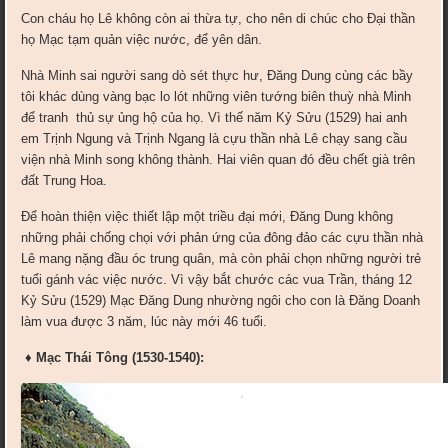
Con cháu họ Lê không còn ai thừa tự, cho nên di chúc cho Ðại thần
họ Mạc tạm quản việc nước, để yên dân.
Nhà Minh sai người sang dò sét thực hư, Ðăng Dung cùng các bầy
tôi khác dùng vàng bạc lo lót những viên tướng biên thuỳ nhà Minh
để tranh thủ sự ủng hộ của họ. Vì thế năm Kỷ Sửu (1529) hai anh
em Trịnh Ngung và Trịnh Ngang là cựu thần nhà Lê chạy sang cầu
viện nhà Minh song không thành. Hai viên quan đó đều chết già trên
đất Trung Hoa.
Ðể hoàn thiện việc thiết lập một triều đại mới, Ðăng Dung không
những phải chống chọi với phản ứng của đông đảo các cựu thần nhà
Lê mang nặng đầu óc trung quân, mà còn phải chọn những người trẻ
tuổi gánh vác việc nước. Vì vậy bắt chước các vua Trần, tháng 12
Kỷ Sửu (1529) Mạc Ðăng Dung nhường ngôi cho con là Ðăng Doanh
làm vua được 3 năm, lúc này mới 46 tuổi.
♦ Mạc Thái Tông (1530-1540):