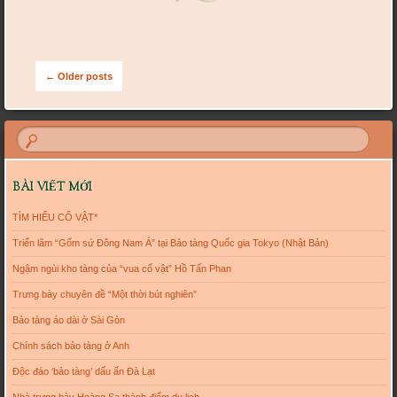
Post navigation
←
Older posts
BÀI VIẾT MỚI
TÌM HIỂU CỔ VẬT*
Triển lãm “Gốm sứ Đông Nam Á” tại Bảo tàng Quốc gia Tokyo (Nhật Bản)
Ngậm ngùi kho tàng của “vua cổ vật” Hồ Tấn Phan
Trưng bày chuyên đề “Một thời bút nghiên”
Bảo tàng áo dài ở Sài Gòn
Chính sách bảo tàng ở Anh
Độc đáo ‘bảo tàng’ dấu ấn Đà Lạt