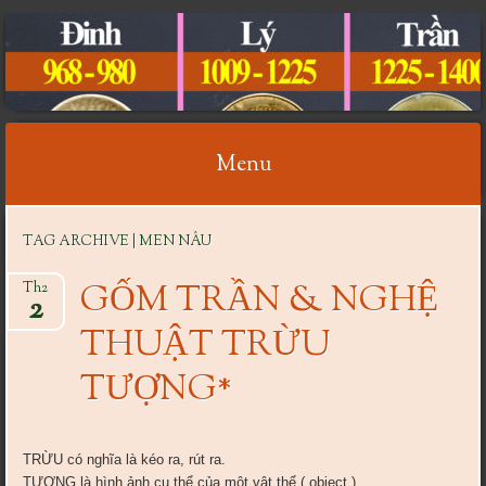
CỔ VẬT VIỆT NAM
Menu
Skip
TAG ARCHIVE | MEN NÂU
to
content
GỐM TRẦN & NGHỆ
Th2
2
THUẬT TRỪU
TƯỢNG*
TRỪU có nghĩa là kéo ra, rút ra.
TƯỢNG là hình ảnh cụ thể của một vật thể ( object ).