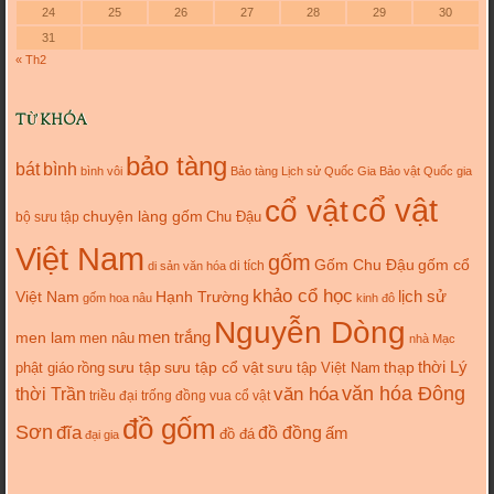
24
25
26
27
28
29
30
31
« Th2
TỪ KHÓA
bảo tàng
bát
bình
bình vôi
Bảo tàng Lịch sử Quốc Gia
Bảo vật Quốc gia
cổ vật
cổ vật
chuyện làng gốm
Chu Đậu
bộ sưu tập
Việt Nam
gốm
gốm cổ
Gốm Chu Đậu
di tích
di sản văn hóa
khảo cổ học
lịch sử
Việt Nam
Hạnh Trường
gốm hoa nâu
kinh đô
Nguyễn Dòng
men trắng
men lam
men nâu
nhà Mạc
thời Lý
sưu tập cổ vật
thạp
phật giáo
rồng
sưu tập
sưu tập Việt Nam
văn hóa
văn hóa Đông
thời Trần
triều đại
trống đồng
vua cổ vật
đồ gốm
Sơn
đĩa
đồ đồng
ấm
đồ đá
đại gia