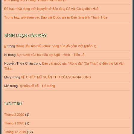
Nhà trưng bày Hoàng Sa thành điểm du lịch
Đồ bạc nhật dụng thời Nguyễn ở Bảo tàng Cổ vật Cung đình Huế
Trưng bày, giới thiệu các Bảo vật Quốc gia tại Bảo tàng tỉnh Thanh Hóa
BÌNH LUẬN GẦN ĐÂY
jy
trong
Bước đầu tìm hiểu chức năng của đồ gốm Việt (phần 1)
loi
trong
Sự ra đời của ba triều đại Ngô – Đinh – Tiền Lê
Nguyễn Thừa Châu
trong
Bảo vật quốc gia: “Rồng đá” (Xà Thần) ở đền thờ Lê Văn
Thịnh
Mary
trong
VỀ CHIẾC MŨ XUÂN THU CỦA VUA GIA LONG
Min
trong
Dị nhân đồ cổ – Đà Nẵng
LƯU TRỮ
Tháng 2 2020
(1)
Tháng 1 2020
(1)
Tháng 12 2019
(12)