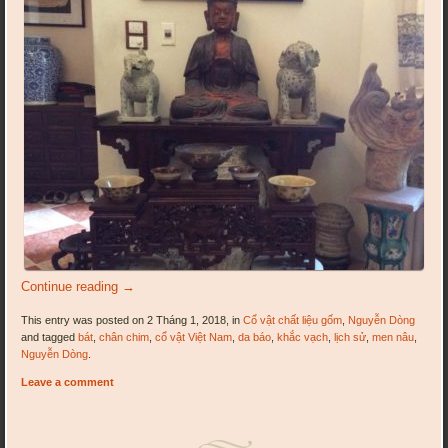
Continue reading
→
This entry was posted on 2 Tháng 1, 2018, in
Cổ vật chất liệu gốm
,
Nguyễn Dòng
and tagged
bát
,
chân chim
,
cổ vật Việt Nam
,
da báo
,
khắc vạch
,
lịch sử
,
men nâu
,
Nguyễn Dòng
.
Leave a comment