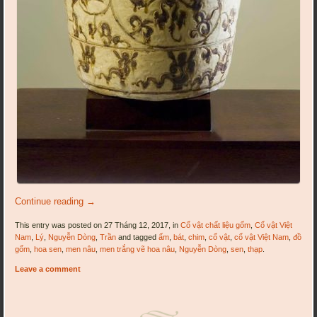
Continue reading
→
This entry was posted on 27 Tháng 12, 2017, in
Cổ vật chất liệu gốm
,
Cổ vật Việt
Nam
,
Lý
,
Nguyễn Dòng
,
Trần
and tagged
ấm
,
bát
,
chim
,
cổ vật
,
cổ vật Việt Nam
,
đồ
gốm
,
hoa sen
,
men nâu
,
men trắng vẽ hoa nâu
,
Nguyễn Dòng
,
sen
,
thạp
.
Leave a comment