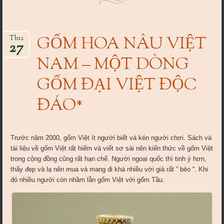
GỐM HOA NÂU VIỆT
Th12
27
NAM – MỘT DÒNG
GỐM ĐẠI VIỆT ĐỘC
ĐÁO*
Trước năm 2000, gốm Việt ít người biết và kén người chơi. Sách và
tài liệu về gốm Việt rất hiếm và viết sơ sài nên kiến thức về gốm Việt
trong cộng đồng cũng rất hạn chế. Người ngoại quốc thì tinh ý hơn,
thấy đẹp và lạ nên mua và mang đi khá nhiều với giá rất ” bèo “. Khi
đó nhiều người còn nhầm lẫn gốm Việt với gốm Tầu.