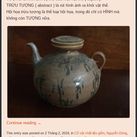
TRỪU TƯỢNG ( abstract ) là rút hình ảnh ra khỏi vật thể.
Hội họa trừu tượng là thể loại hội họa, trong đó chỉ có HÌNH mà
không còn TƯỢNG nữa.
Continue reading
→
This entry was posted on 2 Tháng 2, 2018, in
Cổ vật chất liệu gốm
,
Nguyễn Dòng
,