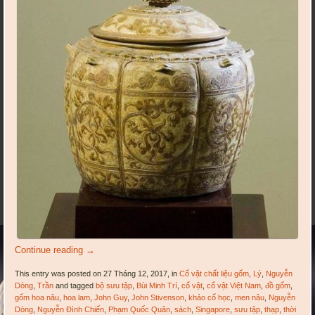
Continue reading
→
This entry was posted on 27 Tháng 12, 2017, in
Cổ vật chất liệu gốm
,
Lý
,
Nguyễn
Dòng
,
Trần
and tagged
bộ sưu tập
,
Bùi Minh Trí
,
cổ vật
,
cổ vật Việt Nam
,
đồ gốm
,
gốm hoa nâu
,
hoa lam
,
John Guy
,
John Stivenson
,
khảo cổ học
,
men nâu
,
Nguyễn
Dòng
,
Nguyễn Đình Chiến
,
Phạm Quốc Quân
,
sách
,
Singapore
,
sưu tập
,
thạp
,
thời