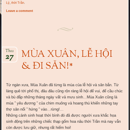
Lý
,
thời Trần
.
Leave a comment
MÙA XUÂN, LỄ HỘI
Th12
27
& ĐI SĂN!*
Từ ngàn xưa, Mùa Xuân đã từng là mùa của lễ hội và săn bắn. Từ
làng quê tới phố thị, đâu đâu cũng rộn ràng lễ hội để vui, để cầu chúc
và bù đắp những tháng ngày vất vả mưu sinh…Mùa Xuân cũng là
mùa ” yêu đương ” của chim muông và hoang thú khiến những tay
thợ săn nổi ” hứng ” vào…rừng!…
Những cảnh sinh hoạt thời bình đó đã được người xưa khắc họa
sinh động trên những chiếc thạp gốm hoa nâu thời Trần mà nay vẫn
còn được lưu giữ, nhưng rất hiếm hoi!