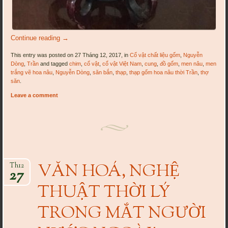
Continue reading
→
This entry was posted on 27 Tháng 12, 2017, in
Cổ vật chất liệu gốm
,
Nguyễn
Dòng
,
Trần
and tagged
chim
,
cổ vật
,
cổ vật Việt Nam
,
cung
,
đồ gốm
,
men nâu
,
men
trắng vẽ hoa nâu
,
Nguyễn Dòng
,
săn bắn
,
thạp
,
thạp gốm hoa nâu thời Trần
,
thợ
săn
.
Leave a comment
VĂN HOÁ, NGHỆ
Th12
27
THUẬT THỜI LÝ
TRONG MẮT NGƯỜI