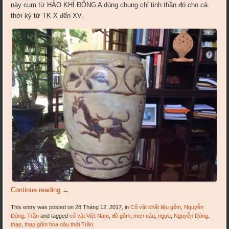
này cụm từ HÀO KHÍ ĐÔNG A dùng chung chỉ tinh thần đó cho cả
thời kỳ từ TK X đến XV.
Continue reading
→
This entry was posted on 28 Tháng 12, 2017, in
Cổ vật chất liệu gốm
,
Nguyễn
Dòng
,
Trần
and tagged
cổ vật Việt Nam
,
đồ gốm
,
men nâu
,
ngựa
,
Nguyễn Dòng
,
thạp
,
thạp gốm hoa nâu thời Trần
.