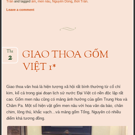
Trần
and tagged
ấm
,
men nâu
,
Nguyễn Dòng
,
thời Trần
.
Leave a comment
GIAO THOA GỐM
Th1
2
VIỆT 1*
Giao thoa văn hoá là hiện tượng xã hội rất bình thường từ cổ chí
kim, kể cả trong giai đoạn lịch sử nước Đại Việt có nền độc lập rất
cao. Gốm men nâu cũng có mảng ảnh hưởng của gốm Trung Hoa và
Chăm Pa. Một số hiện vật gốm men nâu với hoa văn da báo, chân
chim, lông thú, khắc vạch…và mảng gốm Tống, Nguyên có nhiều
điểm khá tương đồng.