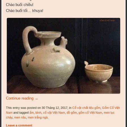
Chào buổi chiều!
Chào buổi tối… khuya!
Continue reading
→
This entry was posted on 30 Tháng 12, 2017, in
Cổ vật chất liệu gốm
,
Gốm Cổ Việt
Nam
and tagged
ấm
,
bình
,
cổ vật Việt Nam
,
đồ gốm
,
gốm cổ Việt Nam
,
men lục
chảy
,
men nâu
,
men trắng ngà
.
Leave a comment