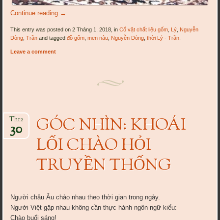
Continue reading
→
This entry was posted on 2 Tháng 1, 2018, in
Cổ vật chất liệu gốm
,
Lý
,
Nguyễn
Dòng
,
Trần
and tagged
đồ gốm
,
men nâu
,
Nguyễn Dòng
,
thời Lý - Trần
.
Leave a comment
GÓC NHÌN: KHOÁI
Th12
30
LỐI CHÀO HỎI
TRUYỀN THỐNG
Người châu Âu chào nhau theo thời gian trong ngày.
Người Việt gặp nhau không cần thực hành ngôn ngữ kiểu:
Chào buổi sáng!