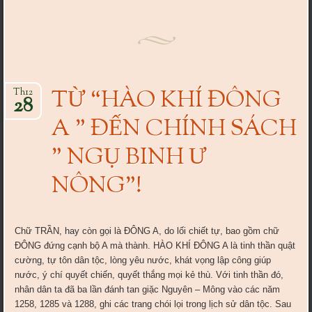
TỪ “HÀO KHÍ ĐÔNG
Th12
28
A ” ĐẾN CHÍNH SÁCH
” NGỤ BINH Ư
NÔNG”!
Chữ TRẦN, hay còn gọi là ĐÔNG A, do lối chiết tự, bao gồm chữ
ĐÔNG đứng cạnh bộ A mà thành. HÀO KHÍ ĐÔNG A là tinh thần quật
cường, tự tôn dân tộc, lòng yêu nước, khát vọng lập công giúp
nước, ý chí quyết chiến, quyết thắng mọi kẻ thù. Với tinh thần đó,
nhân dân ta đã ba lần đánh tan giặc Nguyên – Mông vào các năm
1258, 1285 và 1288, ghi các trang chói lọi trong lịch sử dân tộc. Sau