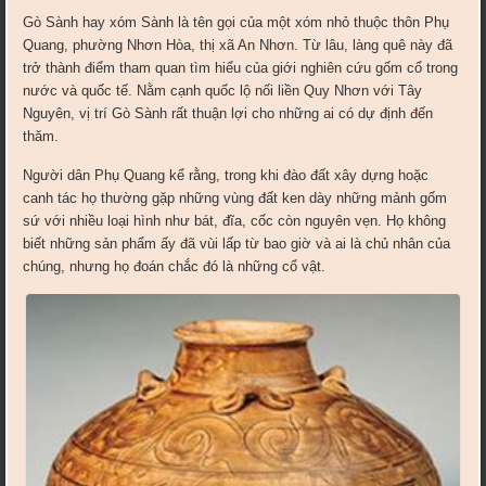
Gò Sành hay xóm Sành là tên gọi của một xóm nhỏ thuộc thôn Phụ
Quang, phường Nhơn Hòa, thị xã An Nhơn. Từ lâu, làng quê này đã
trở thành điểm tham quan tìm hiểu của giới nghiên cứu gốm cổ trong
nước và quốc tế. Nằm cạnh quốc lộ nối liền Quy Nhơn với Tây
Nguyên, vị trí Gò Sành rất thuận lợi cho những ai có dự định đến
thăm.
Người dân Phụ Quang kể rằng, trong khi đào đất xây dựng hoặc
canh tác họ thường gặp những vùng đất ken dày những mảnh gốm
sứ với nhiều loại hình như bát, đĩa, cốc còn nguyên vẹn. Họ không
biết những sản phẩm ấy đã vùi lấp từ bao giờ và ai là chủ nhân của
chúng, nhưng họ đoán chắc đó là những cổ vật.