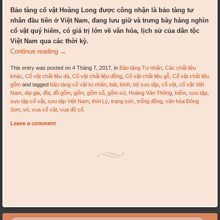
Bảo tàng cổ vật Hoàng Long được công nhận là bảo tàng tư
nhân đầu tiên ở Việt Nam, đang lưu giữ và trưng bày hàng nghìn
cổ vật quý hiếm, có giá trị lớn về văn hóa, lịch sử của dân tộc
Việt Nam qua các thời kỳ.
Continue reading
→
This entry was posted on 4 Tháng 7, 2017, in
Bảo tàng Tư nhân
,
Các chất liệu
khác
,
Cổ vật chất liệu đá
,
Cổ vật chất liệu đồng
,
Cổ vật chất liệu gỗ
,
Cổ vật chất liệu
gốm
and tagged
bảo tàng cổ vật tư nhân
,
bát
,
bình
,
bộ sưu tập
,
cổ vật
,
cổ vật Việt
Nam
,
đại gia
,
đĩa
,
đồ gốm
,
gốm
,
gốm cổ
,
gốm sứ
,
Hoàng Văn Thông
,
kiếm
,
sưu tập
,
sưu tập cổ vật
,
sưu tập Việt Nam
,
thời Lý
,
trang sức
,
trống đồng
,
văn hóa Đông
Sơn
,
vò
,
vua cổ vật
,
vua đồ cổ
.
Leave a comment
Post navigation