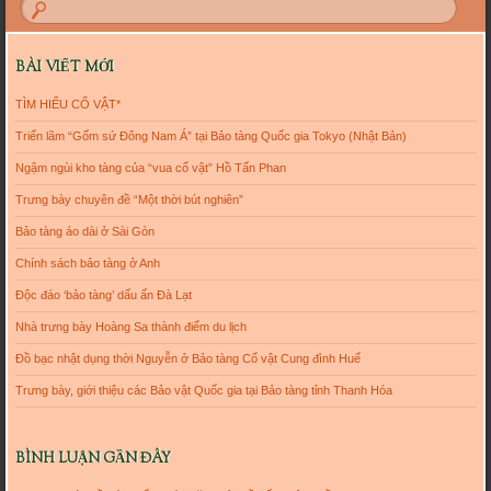
BÀI VIẾT MỚI
TÌM HIỂU CỔ VẬT*
Triển lãm “Gốm sứ Đông Nam Á” tại Bảo tàng Quốc gia Tokyo (Nhật Bản)
Ngậm ngùi kho tàng của “vua cổ vật” Hồ Tấn Phan
Trưng bày chuyên đề “Một thời bút nghiên”
Bảo tàng áo dài ở Sài Gòn
Chính sách bảo tàng ở Anh
Độc đáo ‘bảo tàng’ dấu ấn Đà Lạt
Nhà trưng bày Hoàng Sa thành điểm du lịch
Đồ bạc nhật dụng thời Nguyễn ở Bảo tàng Cổ vật Cung đình Huế
Trưng bày, giới thiệu các Bảo vật Quốc gia tại Bảo tàng tỉnh Thanh Hóa
BÌNH LUẬN GẦN ĐÂY