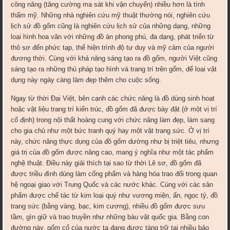
công năng (tăng cường ma sát khi vận chuyển) nhiều hơn là tính
thẩm mỹ. Những nhà nghiên cứu mỹ thuật thường nói, nghiên cứu
lịch sử đồ gốm cũng là nghiên cứu lịch sử của những dạng, những
loại hình hoa văn với những đồ án phong phú, đa dạng, phát triển từ
thô sơ đến phức tạp, thể hiện trình độ tư duy và mỹ cảm của người
đương thời. Cùng với khả năng sáng tạo ra đồ gốm, người Việt cũng
sáng tạo ra những thủ pháp tạo hình và trang trí trên gốm, để loại vật
dụng này ngày càng làm đẹp thêm cho cuộc sống.
Ngay từ thời Đại Việt, bên cạnh các chức năng là đồ dùng sinh hoạt
hoặc vật liệu trang trí kiến trúc, đồ gốm đã được bày đặt (ở một vị trí
cố định) trong nội thất hoàng cung với chức năng làm đẹp, làm sang
cho gia chủ như một bức tranh quý hay một vật trang sức. Ở vị trí
này, chức năng thực dụng của đồ gốm dường như bị triệt tiêu, nhưng
giá trị của đồ gốm được nâng cao, mang ý nghĩa như một tác phẩm
nghệ thuật. Điều này giải thích tại sao từ thời Lê sơ, đồ gốm đã
được triều đình dùng làm cống phẩm và hàng hóa trao đổi trong quan
hệ ngoại giao với Trung Quốc và các nước khác. Cùng với các sản
phẩm được chế tác từ kim loại quý như vương miện, ấn, ngọc tỷ, đồ
trang sức (bằng vàng, bạc, kim cương), nhiều đồ gốm được sưu
tầm, gìn giữ và trao truyền như những báu vật quốc gia. Bằng con
đường này, gốm cổ của nước ta đang được tàng trữ tại nhiều bảo