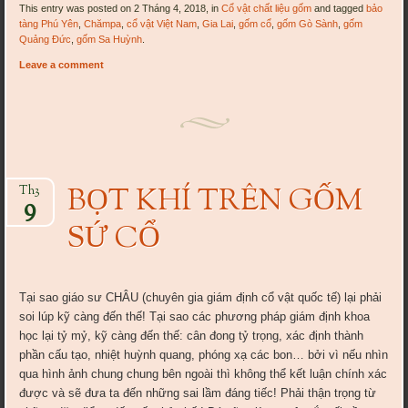
This entry was posted on 2 Tháng 4, 2018, in
Cổ vật chất liệu gốm
and tagged
bảo
tàng Phú Yên
,
Chămpa
,
cổ vật Việt Nam
,
Gia Lai
,
gốm cổ
,
gốm Gò Sành
,
gốm
Quảng Đức
,
gốm Sa Huỳnh
.
Leave a comment
BỌT KHÍ TRÊN GỐM
Th3
9
SỨ CỔ
Tại sao giáo sư CHÂU (chuyên gia giám định cổ vật quốc tế) lại phải
soi lúp kỹ càng đến thế! Tại sao các phương pháp giám định khoa
học lại tỷ mỷ, kỹ càng đến thế: cân đong tỷ trọng, xác định thành
phần cấu tạo, nhiệt huỳnh quang, phóng xạ các bon… bởi vì nếu nhìn
qua hình ảnh chung chung bên ngoài thì không thể kết luận chính xác
được và sẽ đưa ta đến những sai lầm đáng tiếc! Phải thận trọng từ