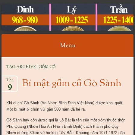
CỔ VẬT VIỆT NAM
Menu
Skip
TAG ARCHIVE | GỐM CỔ
to
content
Bí mật gốm cổ Gò Sành
Th4
9
Khi di chỉ Gò Sành (An Nhơn Bình Định Việt Nam) được khai quật.
Một bí mật bị chôn vùi gần 500 năm đã hé ra.
Gò Sành hay còn được gọi là Lò Bát là tên của một xóm thuộc thôn
Phụ Quang (Nhơn Hòa An Nhơn Bình Định) cách thành phố Quy
Nhơn chừng 30km về hướng Tây Bắc. Khoảng năm 1971-1972 dân