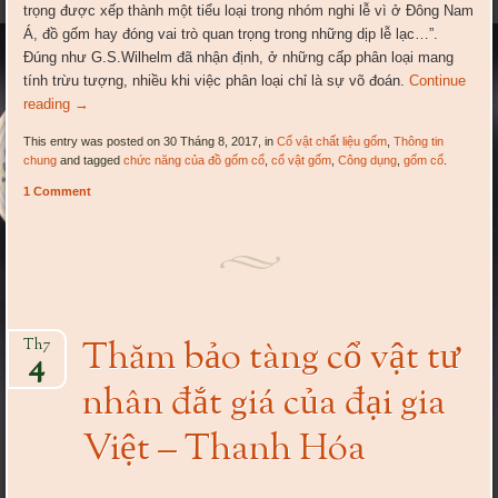
trọng được xếp thành một tiểu loại trong nhóm nghi lễ vì ở Đông Nam
Á, đồ gốm hay đóng vai trò quan trọng trong những dịp lễ lạc…”.
Đúng như G.S.Wilhelm đã nhận định, ở những cấp phân loại mang
tính trừu tượng, nhiều khi việc phân loại chỉ là sự võ đoán.
Continue
reading
→
This entry was posted on 30 Tháng 8, 2017, in
Cổ vật chất liệu gốm
,
Thông tin
chung
and tagged
chức năng của đồ gốm cổ
,
cổ vật gốm
,
Công dụng
,
gốm cổ
.
1 Comment
Thăm bảo tàng cổ vật tư
Th7
4
nhân đắt giá của đại gia
Việt – Thanh Hóa