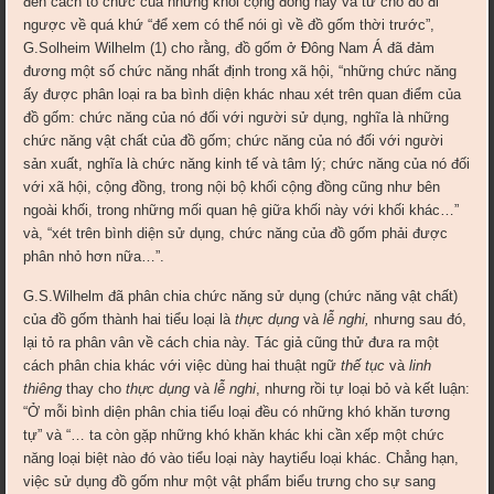
đến cách tổ chức của những khối cộng đồng này và từ chỗ đó đi
ngược về quá khứ “để xem có thể nói gì về đồ gốm thời trước”,
G.Solheim Wilhelm (1) cho rằng, đồ gốm ở Đông Nam Á đã đảm
đương một số chức năng nhất định trong xã hội, “những chức năng
ấy được phân loại ra ba bình diện khác nhau xét trên quan điểm của
đồ gốm: chức năng của nó đối với người sử dụng, nghĩa là những
chức năng vật chất của đồ gốm; chức năng của nó đối với người
sản xuất, nghĩa là chức năng kinh tế và tâm lý; chức năng của nó đối
với xã hội, cộng đồng, trong nội bộ khối cộng đồng cũng như bên
ngoài khối, trong những mối quan hệ giữa khối này với khối khác…”
và, “xét trên bình diện sử dụng, chức năng của đồ gốm phải được
phân nhỏ hơn nữa…”.
G.S.Wilhelm đã phân chia chức năng sử dụng (chức năng vật chất)
của đồ gốm thành hai tiểu loại là
thực dụng
và
lễ nghi,
nhưng sau đó,
lại tỏ ra phân vân về cách chia này. Tác giả cũng thử đưa ra một
cách phân chia khác với việc dùng hai thuật ngữ
thế tục
và
linh
thiêng
thay cho
thực dụng
và
lễ nghi
, nhưng rồi tự loại bỏ và kết luận:
“Ở mỗi bình diện phân chia tiểu loại đều có những khó khăn tương
tự” và “… ta còn gặp những khó khăn khác khi cần xếp một chức
năng loại biệt nào đó vào tiểu loại này haytiểu loại khác. Chẳng hạn,
việc sử dụng đồ gốm như một vật phẩm biểu trưng cho sự sang