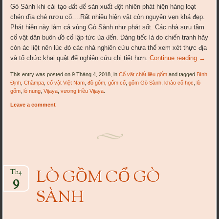
Gò Sành khi cải tạo đất để sản xuất đột nhiên phát hiện hàng loạt
chén dĩa ché rượu cổ….Rất nhiều hiện vật còn nguyên vẹn khá đẹp.
Phát hiện này làm cả vùng Gò Sành như phát sốt. Các nhà sưu tầm
cổ vật dân buôn đồ cổ lập tức ùa đến. Đáng tiếc là do chiến tranh hãy
còn ác liệt nên lúc đó các nhà nghiên cứu chưa thể xem xét thực địa
và tổ chức khai quật để nghiên cứu chi tiết hơn.
Continue reading
→
This entry was posted on 9 Tháng 4, 2018, in
Cổ vật chất liệu gốm
and tagged
Bình
Định
,
Chămpa
,
cổ vật Việt Nam
,
đồ gốm
,
gốm cổ
,
gốm Gò Sành
,
khảo cổ học
,
lò
gốm
,
lò nung
,
Vijaya
,
vương triều Vijaya
.
Leave a comment
LÒ GỒM CỔ GÒ
Th4
9
SÀNH