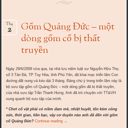
Gốm Quảng Đức – một
Th4
2
dòng gốm cổ bị thất
truyền
Ngày 29/6/2009 vừa qua, tại nhà lưu niệm luật sư Nguyễn Hữu Thọ,
số 3 Tản Đà, TP Tuy Hòa, tỉnh Phú Yên, đã khai mạc triển lãm Con
đường đất nung và kéo dài 3 tháng. Đáng chú ý trong triển lãm này là
bộ sưu tập gốm cổ Quảng Đức – một dòng gốm đã bị thất truyền,
của nhà sưu tập Trần Thanh Hưng. Anh đã trò chuyện với TT&VH
xung quanh bộ sưu tập của mình.
* Chơi cổ vật phải có niềm đam mê, nhiệt huyết, tốn kém công
sức, thời gian, tiền bạc, vậy cơ duyên nào anh đã đến với gốm
cổ Quảng Đức?
Continue reading
→