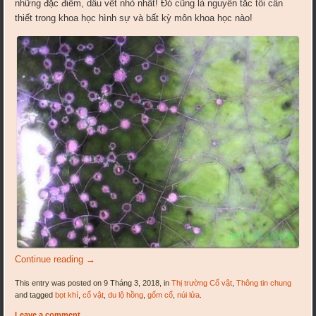
những đặc điểm, dấu vết nhỏ nhất! Đó cũng là nguyên tắc tối cần
thiết trong khoa học hình sự và bất kỳ môn khoa học nào!
Continue reading
→
This entry was posted on 9 Tháng 3, 2018, in
Thị trường Cổ vật
,
Thông tin chung
and tagged
bọt khí
,
cổ vật
,
du lộ hồng
,
gốm cổ
,
núi lửa
.
Leave a comment