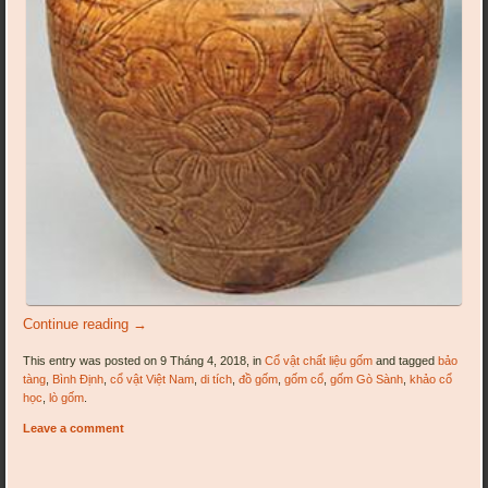
Continue reading
→
This entry was posted on 9 Tháng 4, 2018, in
Cổ vật chất liệu gốm
and tagged
bảo
tàng
,
Bình Định
,
cổ vật Việt Nam
,
di tích
,
đồ gốm
,
gốm cổ
,
gốm Gò Sành
,
khảo cổ
học
,
lò gốm
.
Leave a comment