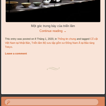
Một góc trưng bày của triển lãm
Continue reading
→
This entry was posted on 8 Tháng 1, 2020, in
Thông tin chung
and tagged
Cổ vật
Việt Nam tại Nhật Bản
,
Triển lãm Bộ sưu tập gốm sư Đông Nam Á tại Bảo tàng
Tokyo
.
Leave a comment
Post navigation