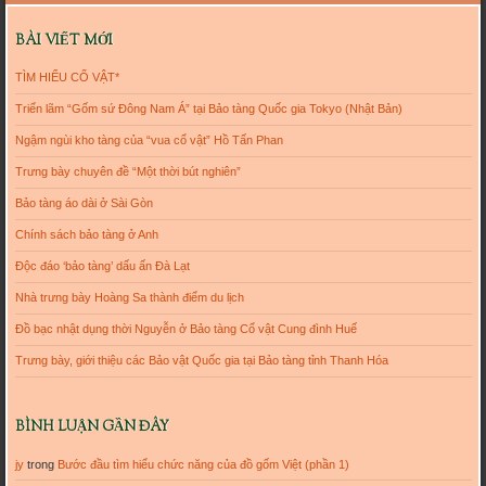
BÀI VIẾT MỚI
TÌM HIỂU CỔ VẬT*
Triển lãm “Gốm sứ Đông Nam Á” tại Bảo tàng Quốc gia Tokyo (Nhật Bản)
Ngậm ngùi kho tàng của “vua cổ vật” Hồ Tấn Phan
Trưng bày chuyên đề “Một thời bút nghiên”
Bảo tàng áo dài ở Sài Gòn
Chính sách bảo tàng ở Anh
Độc đáo ‘bảo tàng’ dấu ấn Đà Lạt
Nhà trưng bày Hoàng Sa thành điểm du lịch
Đồ bạc nhật dụng thời Nguyễn ở Bảo tàng Cổ vật Cung đình Huế
Trưng bày, giới thiệu các Bảo vật Quốc gia tại Bảo tàng tỉnh Thanh Hóa
BÌNH LUẬN GẦN ĐÂY
jy
trong
Bước đầu tìm hiểu chức năng của đồ gốm Việt (phần 1)