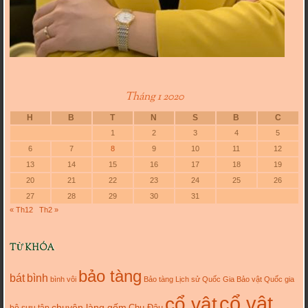
Tháng 1 2020
H
B
T
N
S
B
C
1
2
3
4
5
6
7
8
9
10
11
12
13
14
15
16
17
18
19
20
21
22
23
24
25
26
27
28
29
30
31
« Th12
Th2 »
TỪ KHÓA
bảo tàng
bát
bình
bình vôi
Bảo tàng Lịch sử Quốc Gia
Bảo vật Quốc gia
cổ vật
cổ vật
chuyện làng gốm
Chu Đậu
bộ sưu tập