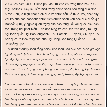
2003 đến năm 2006, Chính phủ đầu tư cho chương trình này 29,2
triệu pounds. Đây là điểm mới trong chính sách bảo tàng của Nhà
nước Anh, là biện pháp tích cực và thực tiễn để thúc đẩy, phát huy
vai trò của các bảo tàng thực hiện chính sách văn hóa của quốc gia.
Bàn về vị trí, ý nghĩa quan trọng của bảo tàng đối với quốc gia, dân
tộc, trong bài phát biểu “
Các bảo tàng và bản sắc văn hóa
“, tại Đại
hội toàn quốc Hội Bảo tàng Anh, GS. Patrick J. Boylan, Chủ tịch Uỷ
ban quốc tế Bảo tàng học của Hội đồng Bảo tàng Quốc tế – ICOM,
đã khẳng định:
“
Tôi nhấn mạnh ý kiến rằng nhiều nhà lãnh đạo của các quốc gia độc
lập đã quyết định là có bốn biểu tượng sống động nhất của một dân
tộc độc lập và bốn công cụ có sức sống nhất để liên kết mọi người,
để xây dựng một quốc gia thực sự, được sắp xếp trong thứ tự ưu tiên
như sau: 1, lực lượng quốc phòng hùng mạnh; 2, phương tiện truyền
thông quốc gia; 3, bảo tàng quốc gia; và 4, trường đại học quốc gia.
Các bảo tàng nhất định sẽ, và trong nhiều trường hợp đã là hiện thân
và là biểu lộ sâu sắc nhất bản sắc văn hoá của mọi dân tộc, quốc
gia. Tôi kêu gọi mọi người, những người bình thường, những cán bộ
bảo tàng và những người làm việc cho chính phủ ở các cấp hãy hiểu
bảo tàng, yêu mến bảo tàng và làm việc như một đối tác chân tình và