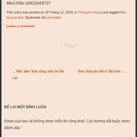
49e3-836c-b5621b43f727
This entry was posted on 19 Tháng 12, 2019, in
Thông tin chung
and tagged
Bảo
tàng tại Anh
. Bookmark the
permalink
.
Leave a comment
Post navigation
←
Độc đáo ‘bảo tàng’ dấu ấn Đà
Bảo tàng áo dài ở Sài Gòn
→
Lạt
ĐỂ LẠI MỘT BÌNH LUẬN
Email của bạn sẽ không được hiển thị công khai.
Các trường bắt buộc được
đánh dấu
*