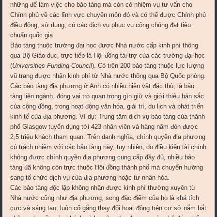
những để làm việc cho bảo tàng mà còn có nhiệm vụ tư vấn cho
Chính phủ về các lĩnh vực chuyên môn đó và có thể được Chính phủ
điều động, sử dụng; có các dịch vụ phục vụ công chúng đạt tiêu
chuẩn quốc gia.
Bảo tàng thuộc trường đại học được Nhà nước cấp kinh phí thông
qua Bộ Giáo dục, trực tiếp là Hội đồng tài trợ của các trường đại học
(
Universities Funding Council
). Có trên 200 bảo tàng thuộc lực lượng
vũ trang được nhận kinh phí từ Nhà nước thông qua Bộ Quốc phòng.
Các bảo tàng địa phương ở Anh có nhiều hiện vật đặc thù, là bảo
tàng liên ngành, đóng vai trò quan trọng gìn giữ và giới thiệu bản sắc
của cộng đồng, trong hoạt động văn hóa, giải trí, du lịch và phát triển
kinh tế của địa phương. Ví dụ: Trung tâm dịch vụ bảo tàng của thành
phố Glasgow tuyển dụng tới 423 nhân viên và hàng năm đón được
2,5 triệu khách tham quan. Trên danh nghĩa, chính quyền địa phương
có trách nhiệm với các bảo tàng này, tuy nhiên, do điều kiện tài chính
không được chính quyền địa phương cung cấp đầy đủ, nhiều bảo
tàng đã không còn trực thuộc Hội đồng thành phố mà chuyển hướng
sang tổ chức dịch vụ của địa phương hoặc tư nhân hóa.
Các bảo tàng độc lập không nhận được kinh phí thường xuyên từ
Nhà nước cũng như địa phương, song đặc điểm của họ là khá tích
cực và sáng tạo, luôn cố gắng thay đổi hoạt động trên cơ sở nắm bắt