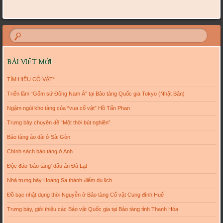
BÀI VIẾT MỚI
TÌM HIỂU CỔ VẬT*
Triển lãm “Gốm sứ Đông Nam Á” tại Bảo tàng Quốc gia Tokyo (Nhật Bản)
Ngậm ngùi kho tàng của “vua cổ vật” Hồ Tấn Phan
Trưng bày chuyên đề “Một thời bút nghiên”
Bảo tàng áo dài ở Sài Gòn
Chính sách bảo tàng ở Anh
Độc đáo ‘bảo tàng’ dấu ấn Đà Lạt
Nhà trưng bày Hoàng Sa thành điểm du lịch
Đồ bạc nhật dụng thời Nguyễn ở Bảo tàng Cổ vật Cung đình Huế
Trưng bày, giới thiệu các Bảo vật Quốc gia tại Bảo tàng tỉnh Thanh Hóa