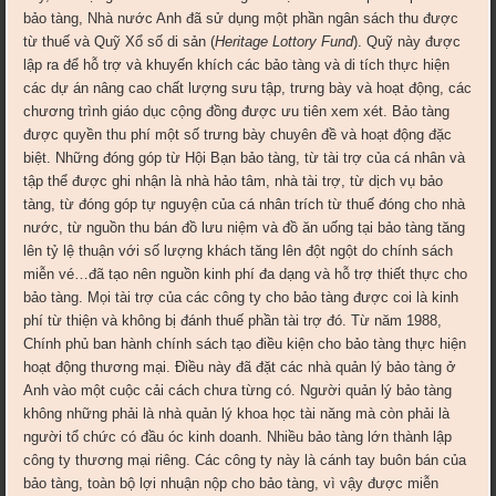
bảo tàng, Nhà nước Anh đã sử dụng một phần ngân sách thu được
từ thuế và Quỹ Xổ số di sản (
Heritage Lottory Fund
). Quỹ này được
lập ra để hỗ trợ và khuyến khích các bảo tàng và di tích thực hiện
các dự án nâng cao chất lượng sưu tập, trưng bày và hoạt động, các
chương trình giáo dục cộng đồng được ưu tiên xem xét. Bảo tàng
được quyền thu phí một số trưng bày chuyên đề và hoạt động đặc
biệt. Những đóng góp từ Hội Bạn bảo tàng, từ tài trợ của cá nhân và
tập thể được ghi nhận là nhà hảo tâm, nhà tài trợ, từ dịch vụ bảo
tàng, từ đóng góp tự nguyện của cá nhân trích từ thuế đóng cho nhà
nước, từ nguồn thu bán đồ lưu niệm và đồ ăn uống tại bảo tàng tăng
lên tỷ lệ thuận với số lượng khách tăng lên đột ngột do chính sách
miễn vé…đã tạo nên nguồn kinh phí đa dạng và hỗ trợ thiết thực cho
bảo tàng. Mọi tài trợ của các công ty cho bảo tàng được coi là kinh
phí từ thiện và không bị đánh thuế phần tài trợ đó. Từ năm 1988,
Chính phủ ban hành chính sách tạo điều kiện cho bảo tàng thực hiện
hoạt động thương mại. Điều này đã đặt các nhà quản lý bảo tàng ở
Anh vào một cuộc cải cách chưa từng có. Người quản lý bảo tàng
không những phải là nhà quản lý khoa học tài năng mà còn phải là
người tổ chức có đầu óc kinh doanh. Nhiều bảo tàng lớn thành lập
công ty thương mại riêng. Các công ty này là cánh tay buôn bán của
bảo tàng, toàn bộ lợi nhuận nộp cho bảo tàng, vì vậy được miễn