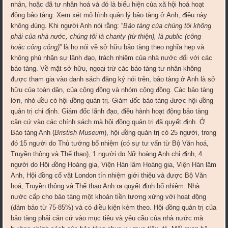
nhân, hoặc đã tư nhân hoá và đó là biểu hiện của xã hội hoá hoạt
động bảo tàng. Xem xét mô hình quản lý bảo tàng ở Anh, điều này
không đúng. Khi người Anh nói rằng: “
Bảo tàng của chúng tôi không
phải của nhà nước, chúng tôi là charity (từ thiện), là public (công
hoặc công cộng)
” là họ nói về sở hữu bảo tàng theo nghĩa hẹp và
không phủ nhận sự lãnh đạo, trách nhiệm của nhà nước đối với các
bảo tàng. Về mặt sở hữu, ngoại trừ các bảo tàng tư nhân không
được tham gia vào danh sách đăng ký nói trên, bảo tàng ở Anh là sở
hữu của toàn dân, của cộng đồng và nhóm cộng đồng. Các bảo tàng
lớn, nhỏ đều có hội đồng quản trị. Giám đốc bảo tàng được hội đồng
quản trị chỉ định. Giám đốc lãnh đạo, điều hành hoạt động bảo tàng
căn cứ vào các chính sách mà hội đồng quản trị đã quyết định. Ở
Bảo tàng Anh (
Bristish Museum
), hội đồng quản trị có 25 người, trong
đó 15 người do Thủ tướng bổ nhiệm (có sự tư vấn từ Bộ Văn hoá,
Truyền thông và Thể thao), 1 người do Nữ hoàng Anh chỉ định, 4
người do Hội đồng Hoàng gia, Viện Hàn lâm Hoàng gia, Viện Hàn lâm
Anh, Hội đồng cổ vật London tín nhiệm giới thiệu và được Bộ Văn
hoá, Truyền thông và Thể thao Anh ra quyết định bổ nhiệm. Nhà
nước cấp cho bảo tàng một khoản tiền tương xứng với hoạt động
(đảm bảo từ 75-85%) và có điều kiện kèm theo. Hội đồng quản trị của
bảo tàng phải căn cứ vào mục tiêu và yêu cầu của nhà nước mà