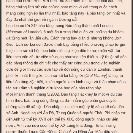
hãnh của nước Anh. Với trên 150 đầu máy xe lửa các loại đầu tiên,
bằng chứng lịch sử của những phát minh vĩ đại trong cuộc cách
mạng công nghiệp lần thứ nhất, bảo tàng này là bảo tàng lớn nhất và
đầy đủ nhất thế giới về ngành Đường sắt.
London có tới 242 bảo tàng, song Bảo tàng thành phố London
(
Museum of London
) là một ấn tượng khó quên với những du khách
đã từng một lần đến đây. Cách trưng bày giản dị nhưng không đơn
điệu. Lịch sử London được trình bày bằng nhiều phương pháp từ giới
thiệu lịch sử xã hội theo biên niên sự kiện đến tổ hợp hiện vật, tài
liệu theo vấn đề; từ việc sử dụng phương tiện thiết bị kỹ thuật số đến
các bảng thông tin chi tiết cho thấy sự công phu trong việc nghiên
cứu để giới thiệu các sưu tập về đời sống cư dân ở London, thành
phố lớn nhất thế giới. Lịch sử kể lại bằng lời (
Oral History
) là loại tư
liệu bảo tàng đặc biệt, khiến người xem kinh ngạc và thán phục công
tác sưu tầm và nghiên cứu khoa học của bảo tàng này.
Mới khánh thành tháng 5/2002, Bảo tàng Hackney là một ví dụ của
hình thức bảo tàng cộng đồng, ra đời nhằm góp phần giải quyết
những vấn đề xã hội. Dân nhập cư chiếm một tỷ lệ đáng kể của dân
số Anh. Ngoài người Ấn Độ, Trung Quốc và người Châu Phi nhập cư
đến Anh từ thế kỷ XVII đến thế kỷ XIX, dòng người nhập cư đến
nước Anh vào nửa cuối thế kỷ XX cũng khá đông. Họ là những
người thuộc Trung Cận Đông, Châu Á và Đông Âu. Mặc dầu việc