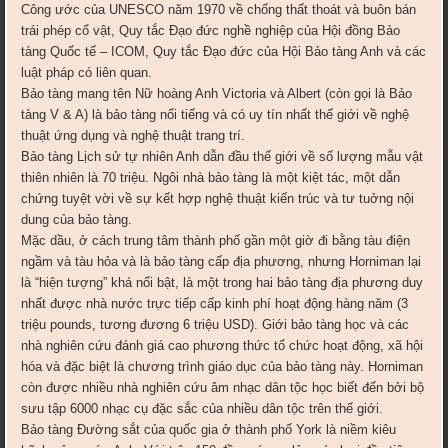
Công ước của UNESCO năm 1970 về chống thất thoát và buôn bán
trái phép cổ vật, Quy tắc Đạo đức nghề nghiệp của Hội đồng Bảo
tàng Quốc tế – ICOM, Quy tắc Đạo đức của Hội Bảo tàng Anh và các
luật pháp có liên quan.
Bảo tàng mang tên Nữ hoàng Anh Victoria và Albert (còn gọi là Bảo
tàng V & A) là bảo tàng nổi tiếng và có uy tín nhất thế giới về nghệ
thuật ứng dụng và nghệ thuật trang trí.
Bảo tàng Lịch sử tự nhiên Anh dẫn đầu thế giới về số lượng mẫu vật
thiên nhiên là 70 triệu. Ngôi nhà bảo tàng là một kiệt tác, một dẫn
chứng tuyệt vời về sự kết hợp nghệ thuật kiến trúc và tư tuởng nội
dung của bảo tàng.
Mặc dầu, ở cách trung tâm thành phố gần một giờ đi bằng tàu điện
ngầm và tàu hỏa và là bảo tàng cấp địa phương, nhưng Horniman lại
là “hiện tượng” khá nổi bật, là một trong hai bảo tàng địa phương duy
nhất được nhà nước trực tiếp cấp kinh phí hoạt động hàng năm (3
triệu pounds, tương đương 6 triệu USD). Giới bảo tàng học và các
nhà nghiên cứu đánh giá cao phương thức tổ chức hoạt động, xã hội
hóa và đặc biệt là chương trình giáo dục của bảo tàng này. Horniman
còn được nhiều nhà nghiên cứu âm nhạc dân tộc học biết đến bởi bộ
sưu tập 6000 nhạc cụ đặc sắc của nhiều dân tộc trên thế giới.
Bảo tàng Đường sắt của quốc gia ở thành phố York là niềm kiêu