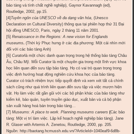
bảo tàng và tính chất nghề nghiệp), Gaynor Kavannagh (ed),
Routledge, 2002, pp.15.
[4]
Tuyên ngôn của UNESCO về đa dạng văn hóa
, (Unesco
Declaration on Cultural Diversity) thông qua tại phiên họp thứ 31 Đại
hội đồng UNESCO, Paris, ngày 2 tháng 11 năm 2001.
[5]
Renaissance in the Regions: A new vision for Englands
museums
.
(Thời kỳ Phục hưng ở các địa phương: Một cái nhìn mới
đối với các bảo tàng Anh)
[6]
Curator
là một chức danh quan trọng trong hệ thống bảo tàng Châu
Âu, Châu Mỹ. Mỗi Curator là một chuyên gia trong một lĩnh vực khoa
học liên quan đến sưu tập bảo tàng. Họ có vai trò quan trọng trong
việc định hướng hoạt động nghiên cứu khoa học của bảo tàng.
Curator có trách nhiệm trực tiếp quyết định và xem xét tất cả chính
sách cũng như quá trình liên quan đến sưu tập và việc mượn hiện
vật. Họ làm việc rất gần gũi với các bộ phận khác của bảo tàng như
kiểm kê, bảo quản, tuyên truyền giáo dục, xuất bản và cả bộ phận
sản xuất hàng hoá bán trong bảo tàng…
[7]
Museums: A place to work. Planning museums careers
(
Các bảo
tàng: Một vị trí làm việc. Lập kế hoạch nghề nghiệp bảo tàng). Jane
R. Glaser with Artemis A. Zenetou, Routledge, 2000, pp. 205.
Nguồn: http://baotang.hcmussh.edu.vn/?ArticleId=1040eaf9-6d8b-