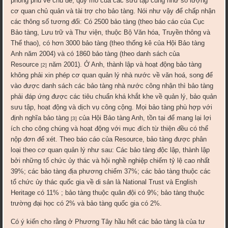
phong phú về chủ đề, quy mô của các sưu tập cũng như số lượng
cơ quan chủ quản và tài trợ cho bảo tàng. Nói như vậy để chấp nhận
các thông số tương đối: Có 2500 bảo tàng (theo báo cáo của Cục
Bảo tàng, Lưu trữ và Thư viện, thuộc Bộ Văn hóa, Truyền thông và
Thể thao), có hơn 3000 bảo tàng (theo thống kê của Hội Bảo tàng
Anh năm 2004) và có 1860 bảo tàng (theo danh sách của
Resource
năm 2001). Ở Anh, thành lập và hoạt động bảo tàng
[2]
không phải xin phép cơ quan quản lý nhà nước về văn hoá, song để
vào được danh sách các bảo tàng nhà nước công nhận thì bảo tàng
phải đáp ứng được các tiêu chuẩn khá khắt khe về quản lý, bảo quản
sưu tập, hoạt động và dịch vụ công cộng. Mọi bảo tàng phù hợp với
định nghĩa bảo tàng
của Hội Bảo tàng Anh, tồn tại để mang lại lợi
[3]
ích cho công chúng và hoạt động với mục đích từ thiện đều có thể
nộp đơn để xét. Theo báo cáo của Resource, bảo tàng được phân
loại theo cơ quan quản lý như sau: Các bảo tàng độc lập, thành lập
bởi những tổ chức ủy thác và hội nghề nghiệp chiếm tỷ lệ cao nhất
39%; các bảo tàng địa phương chiếm 37%; các bảo tàng thuộc các
tổ chức ủy thác quốc gia về di sản là National Trust và English
Heritage có 11% ; bảo tàng thuộc quân đội có 9%; bảo tàng thuộc
trường đại học có 2% và bảo tàng quốc gia có 2%.
Có ý kiến cho rằng ở Phương Tây hầu hết các bảo tàng là của tư