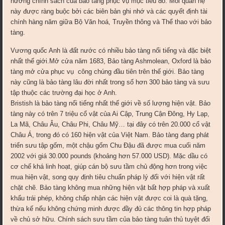
hướng chính sách của bảo tàng phục vụ mục tiêu đó. Mối quan hệ
này được ràng buộc bởi các biên bản ghi nhớ và các quyết định tài
chính hàng năm giữa Bộ Văn hoá, Truyền thông và Thể thao với bảo
tàng.
Vương quốc Anh là đất nước có nhiều bảo tàng nổi tiếng và đặc biệt
nhất thế giới.Mở cửa năm 1683, Bảo tàng Ashmolean, Oxford là bảo
tàng mở cửa phục vụ công chúng đầu tiên trên thế giới. Bảo tàng
này cũng là bảo tàng lâu đời nhất trong số hơn 300 bảo tàng và sưu
tập thuộc các trường đại học ở Anh.
Bristish là bảo tàng nổi tiếng nhất thế giới về số lượng hiện vật. Bảo
tàng này có trên 7 triệu cổ vật của Ai Cập, Trung Cận Đông, Hy Lạp,
La Mã, Châu Âu, Châu Phi, Châu Mỹ… tại đây có trên 20.000 cổ vật
Châu Á, trong đó có 160 hiện vật của Việt Nam. Bảo tàng đang phát
triển sưu tập gốm, một chậu gốm Chu Đậu đã được mua cuối năm
2002 với giá 30.000 pounds (khoảng hơn 57.000 USD). Mặc dầu có
cơ chế khá linh hoạt, giúp cán bộ sưu tầm chủ động hơn trong việc
mua hiện vật, song quy định tiêu chuẩn pháp lý đối với hiện vật rất
chặt chẽ. Bảo tàng không mua những hiện vật bất hợp pháp và xuất
khẩu trái phép, không chấp nhận các hiện vật được coi là quà tặng,
thừa kế nếu không chứng minh được đầy đủ các thông tin hợp pháp
về chủ sở hữu. Chính sách sưu tầm của bảo tàng tuân thủ tuyệt đối