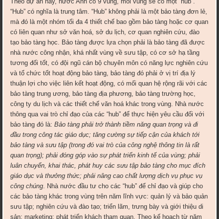
Theo dự án này, nước Anh có 9 vùng, mỗi vùng sẽ có một “hub”.
“Hub” có nghĩa là trung tâm. “Hub” không phải là một bảo tàng đơn lẻ,
mà đó là một nhóm tối đa 4 thiết chế bao gồm bảo tàng hoặc cơ quan
có liên quan như sở văn hoá, sở du lịch, cơ quan nghiên cứu, đào
tạo bảo tàng học. Bảo tàng được lựa chọn phải là bảo tàng đã được
nhà nước công nhận, khá nhất vùng về sưu tập, có cơ sở hạ tầng
tương đối tốt, có đội ngũ cán bộ chuyên môn có năng lực nghiên cứu
và tổ chức tốt hoạt động bảo tàng, bảo tàng đó phải ở vị trí địa lý
thuận lợi cho việc liên kết hoạt động, có mối quan hệ rộng rãi với các
bảo tàng trung ương, bảo tàng địa phương, bảo tàng trường học,
công ty du lịch và các thiết chế văn hoá khác trong vùng. Nhà nước
thông qua vai trò chỉ đạo của các “hub” để thực hiện yêu cầu đối với
bảo tàng đó là:
Bảo tàng phải trở thành tiềm năng quan trọng và đi
đầu trong công tác giáo dục; tăng cường sự tiếp cận của khách tới
bảo tàng và sưu tập (trong đó vai trò của công nghệ thông tin là rất
quan trọng); phải đóng góp vào sự phát triển kinh tế của vùng; phải
luân chuyển, khai thác, phát huy các sưu tập bảo tàng cho mục đích
giáo dục và thưởng thức; phải nâng cao chất lượng dịch vụ phục vụ
công chúng
. Nhà nước đầu tư cho các “hub” để chỉ đạo và giúp cho
các bảo tàng khác trong vùng trên năm lĩnh vực: quản lý và bảo quản
sưu tập; nghiên cứu và đào tạo; triển lãm, trưng bày và giới thiệu di
sản; marketing; phát triển khách tham quan. Theo kế hoạch từ năm