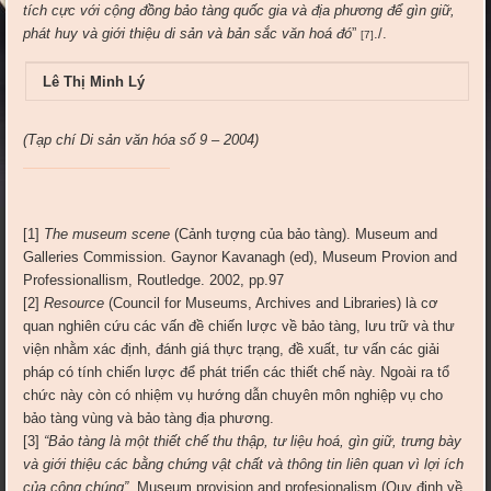
tích cực với cộng đồng bảo tàng quốc gia và địa phương để gìn giữ,
phát huy và giới thiệu di sản và bản sắc văn hoá đó
”
./.
[7]
Lê Thị Minh Lý
(Tạp chí Di sản văn hóa số 9 – 2004)
[1]
The museum scene
(Cảnh tượng của bảo tàng). Museum and
Galleries Commission. Gaynor Kavanagh (ed), Museum Provion and
Professionallism, Routledge. 2002, pp.97
[2]
Resource
(Council for Museums, Archives and Libraries) là cơ
quan nghiên cứu các vấn đề chiến lược về bảo tàng, lưu trữ và thư
viện nhằm xác định, đánh giá thực trạng, đề xuất, tư vấn các giải
pháp có tính chiến lược để phát triển các thiết chế này. Ngoài ra tổ
chức này còn có nhiệm vụ hướng dẫn chuyên môn nghiệp vụ cho
bảo tàng vùng và bảo tàng địa phương.
[3]
“Bảo tàng là một thiết chế thu thập, tư liệu hoá, gìn giữ, trưng bày
và giới thiệu các bằng chứng vật chất và thông tin liên quan vì lợi ích
của công chúng”
. Museum provision and profesionalism (Quy định về