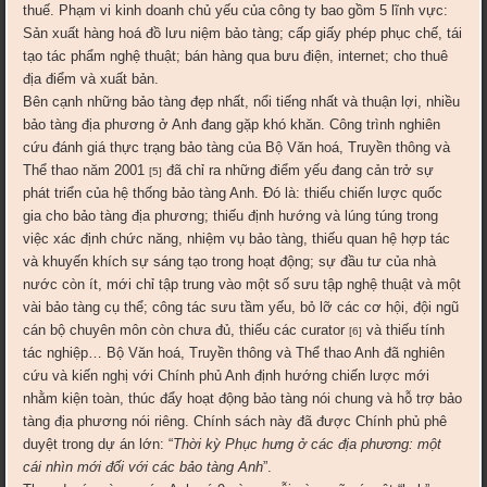
thuế. Phạm vi kinh doanh chủ yếu của công ty bao gồm 5 lĩnh vực:
Sản xuất hàng hoá đồ lưu niệm bảo tàng; cấp giấy phép phục chế, tái
tạo tác phẩm nghệ thuật; bán hàng qua bưu điện, internet; cho thuê
địa điểm và xuất bản.
Bên cạnh những bảo tàng đẹp nhất, nổi tiếng nhất và thuận lợi, nhiều
bảo tàng địa phương ở Anh đang gặp khó khăn. Công trình nghiên
cứu đánh giá thực trạng bảo tàng của Bộ Văn hoá, Truyền thông và
Thể thao năm 2001
đã chỉ ra những điểm yếu đang cản trở sự
[5]
phát triển của hệ thống bảo tàng Anh. Đó là: thiếu chiến lược quốc
gia cho bảo tàng địa phương; thiếu định hướng và lúng túng trong
việc xác định chức năng, nhiệm vụ bảo tàng, thiếu quan hệ hợp tác
và khuyến khích sự sáng tạo trong hoạt động; sự đầu tư của nhà
nước còn ít, mới chỉ tập trung vào một số sưu tập nghệ thuật và một
vài bảo tàng cụ thể; công tác sưu tầm yếu, bỏ lỡ các cơ hội, đội ngũ
cán bộ chuyên môn còn chưa đủ, thiếu các curator
và thiếu tính
[6]
tác nghiệp… Bộ Văn hoá, Truyền thông và Thể thao Anh đã nghiên
cứu và kiến nghị với Chính phủ Anh định hướng chiến lược mới
nhằm kiện toàn, thúc đẩy hoạt động bảo tàng nói chung và hỗ trợ bảo
tàng địa phương nói riêng. Chính sách này đã được Chính phủ phê
duyệt trong dự án lớn: “
Thời kỳ Phục hưng ở các địa phương: một
cái nhìn mới đối với các bảo tàng Anh
”.