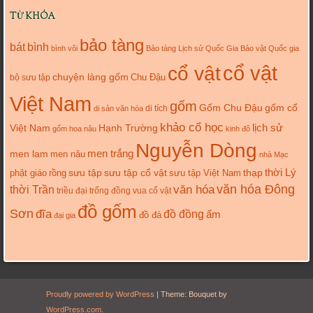
TỪ KHÓA
bảo tàng
bát
bình
bình vôi
Bảo tàng Lịch sử Quốc Gia
Bảo vật Quốc gia
cổ vật
cổ vật
chuyện làng gốm
Chu Đậu
bộ sưu tập
Việt Nam
gốm
gốm cổ
Gốm Chu Đậu
di tích
di sản văn hóa
khảo cổ học
lịch sử
Việt Nam
Hạnh Trường
gốm hoa nâu
kinh đô
Nguyễn Dòng
men trắng
men lam
men nâu
nhà Mạc
thời Lý
sưu tập cổ vật
thạp
phật giáo
rồng
sưu tập
sưu tập Việt Nam
văn hóa
văn hóa Đông
thời Trần
triều đại
trống đồng
vua cổ vật
đồ gốm
Sơn
đĩa
đồ đồng
ấm
đồ đá
đại gia
Proudly powered by WordPress
|
Theme: Bouquet by
WordPress.com
.