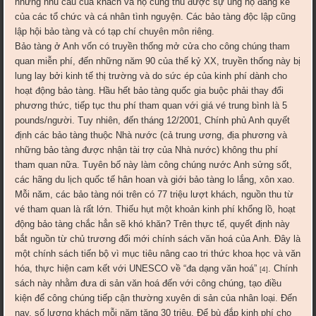
những nhu cầu của khách và họ cũng thu được sự ủng hộ đáng kể
của các tổ chức và cá nhân tình nguyện. Các bảo tàng độc lập cũng
lập hội bảo tàng và có tạp chí chuyên môn riêng.
Bảo tàng ở Anh vốn có truyền thống mở cửa cho công chúng tham
quan miễn phí, đến những năm 90 của thế kỷ XX, truyền thống này bị
lung lay bởi kinh tế thị trường và do sức ép của kinh phí dành cho
hoạt động bảo tàng. Hầu hết bảo tàng quốc gia buộc phải thay đổi
phương thức, tiếp tục thu phí tham quan với giá vé trung bình là 5
pounds/người. Tuy nhiên, đến tháng 12/2001, Chính phủ Anh quyết
định các bảo tàng thuộc Nhà nước (cả trung ương, địa phương và
những bảo tàng được nhận tài trợ của Nhà nước) không thu phí
tham quan nữa. Tuyên bố này làm công chúng nước Anh sửng sốt,
các hãng du lịch quốc tế hân hoan và giới bảo tàng lo lắng, xôn xao.
Mỗi năm, các bảo tàng nói trên có 77 triệu lượt khách, nguồn thu từ
vé tham quan là rất lớn. Thiếu hụt một khoản kinh phí khổng lồ, hoạt
động bảo tàng chắc hẳn sẽ khó khăn? Trên thực tế, quyết định này
bắt nguồn từ chủ trương đổi mới chính sách văn hoá của Anh. Đây là
một chính sách tiến bộ vì mục tiêu nâng cao tri thức khoa học và văn
hóa, thực hiện cam kết với UNESCO về “đa dạng văn hoá”
. Chính
[4]
sách này nhằm đưa di sản văn hoá đến với công chúng, tạo điều
kiện để công chúng tiếp cận thường xuyên di sản của nhân loại. Đến
nay, số lượng khách mỗi năm tăng 30 triệu. Để bù đắp kinh phí cho