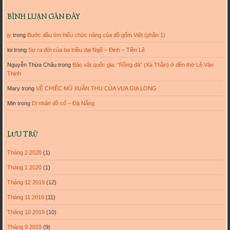
BÌNH LUẬN GẦN ĐÂY
jy
trong
Bước đầu tìm hiểu chức năng của đồ gốm Việt (phần 1)
loi
trong
Sự ra đời của ba triều đại Ngô – Đinh – Tiền Lê
Nguyễn Thừa Châu
trong
Bảo vật quốc gia: “Rồng đá” (Xà Thần) ở đền thờ Lê Văn
Thịnh
Mary
trong
VỀ CHIẾC MŨ XUÂN THU CỦA VUA GIA LONG
Min
trong
Dị nhân đồ cổ – Đà Nẵng
LƯU TRỮ
Tháng 2 2020
(1)
Tháng 1 2020
(1)
Tháng 12 2019
(12)
Tháng 11 2019
(11)
Tháng 10 2019
(10)
Tháng 9 2019
(9)