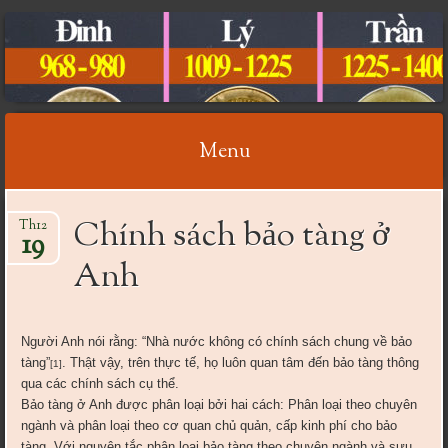
CỔ VẬT VIỆT NAM
Menu
Skip
Chính sách bảo tàng ở
Th12
to
19
content
Anh
Người Anh nói rằng: “Nhà nước không có chính sách chung về bảo
tàng”
. Thật vậy, trên thực tế, họ luôn quan tâm đến bảo tàng thông
[1]
qua các chính sách cụ thể.
Bảo tàng ở Anh được phân loại bởi hai cách: Phân loại theo chuyên
ngành và phân loại theo cơ quan chủ quản, cấp kinh phí cho bảo
tàng. Với nguyên tắc phân loại bảo tàng theo chuyên ngành và sưu