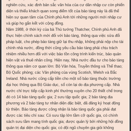
nghiên cứu, xác định bản sắc văn hóa của cư dân nhập cư còn phiến
diện và thiếu khách quan song điểm tốt của bảo tàng này là đã thể
hiện sự quan tâm của Chính phủ Anh tới những người mới nhập cư
và giúp họ gắn kết với cộng đồng.
Năm 1988, ở thời kỳ của bà Thủ tướng Thatcher, Chính phủ Anh đã
thực hiện chính sách mới đối với bảo tàng, thông qua việc sửa đổi
pháp luật, cho phép bảo tàng giữ lại thu nhập, không phải nộp cho tài
chính nhà nước, đồng thời cũng yêu cầu bảo tàng phải chịu trách
nhiệm nhiều hơn đối với việc bảo tồn công trình kiến trúc, bảo quản
hiện vật và thuê nhân công. Hiện nay, Nhà nước đầu tư cho bảo tàng
thông qua năm cơ quan lớn: Bộ Văn hóa, Truyền thông và Thể thao;
Bộ Quốc phòng; các Văn phòng của vùng Scotish, Welsh và Bắc
Ireland. Nhà nước cũng cấp tiền cho một số bảo tàng thuộc trường
đại học thông qua Bộ Giáo dục, số còn lại do địa phương cấp. Nhà
nước chỉ trực tiếp cấp kinh phí thường xuyên cho 20 thiết chế trong
đó có 14 bảo tàng quốc gia; 2 sưu tập quốc gia; 2 bảo tàng địa
phương và 2 bảo tàng tư nhân diện đặc biệt, đã đăng ký hoạt động
từ thiện. Bảo tàng được công nhận là bảo tàng quốc gia phải đạt
được các tiêu chí sau: Có sưu tập lớn tầm cỡ quốc gia, có chính
sách sưu tầm mang tính quốc gia; được quản lý bởi những hội đồng
quản trị đại diện cho quốc gia; có đội ngũ chuyên gia giỏi không