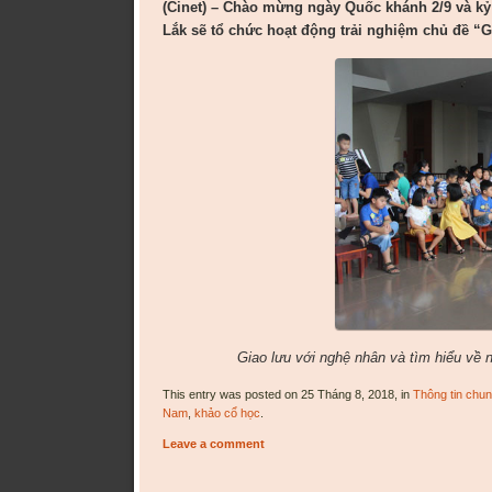
(Cinet) – Chào mừng ngày Quốc khánh 2/9 và kỷ 
Lắk sẽ tổ chức hoạt động trải nghiệm chủ đề “
Giao lưu với nghệ nhân và tìm hiểu về
This entry was posted on 25 Tháng 8, 2018, in
Thông tin chu
Nam
,
khảo cổ học
.
Leave a comment