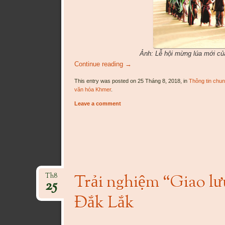
Ảnh: Lễ hội mừng lúa mới c
Continue reading
→
This entry was posted on 25 Tháng 8, 2018, in
Thông tin chu
văn hóa Khmer
.
Leave a comment
Trải nghiệm “Giao lư
Th8
25
Đắk Lắk