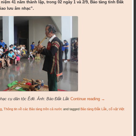
niệm 41 năm thành lập, trong 02 ngày 1 và 2/9, Bảo tàng tỉnh Đắk
Giao lưu âm nhạc”.
 nhạc cụ dân tộc Êđê. Ảnh: Báo Đắk Lắk
Continue reading
→
ng
,
Thông tin về các Bảo tàng trên cả nước
and tagged
Bảo tàng Đắk Lắk
,
cổ vật Việt