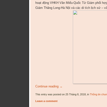
hoạt động VHKH Văn Miếu-Quốc Tử Giám phối hợp v
Giám Thăng Long-Hà Nội và các di tích lịch sử – vă
Continue reading
→
This entry was posted on 25 Tháng 8, 2018, in
Thông tin chu
Leave a comment