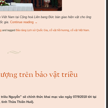
Việt Nam tại Cộng hoà Liên bang Đức bàn giao hiện vật cho ông
c gia.
Continue reading
→
ng
and tagged
Bảo tàng Lịch sử Quốc Gia
,
cổ vật hồi hương
,
cổ vật Việt Nam
.
ượng trên bảo vật triều
 triều Nguyễn” sẽ chính thức khai mạc vào ngày 07/9/2018 tới tại
 tỉnh Thừa Thiên Huế).