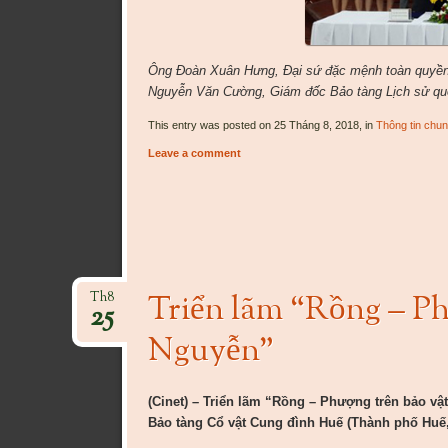
Ông Đoàn Xuân Hưng, Đại sứ đặc mệnh toàn quyền 
Nguyễn Văn Cường, Giám đốc Bảo tàng Lịch sử quố
This entry was posted on 25 Tháng 8, 2018, in
Thông tin chu
Leave a comment
Triển lãm “Rồng – Ph
Th8
25
Nguyễn”
(Cinet) – Triển lãm “Rồng – Phượng trên bảo vật
Bảo tàng Cổ vật Cung đình Huế (Thành phố Huế,