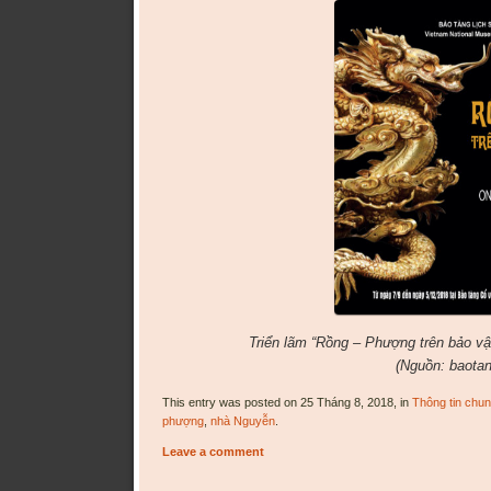
Triển lãm “Rồng – Phượng trên bảo vậ
(Nguồn:
baota
This entry was posted on 25 Tháng 8, 2018, in
Thông tin chu
phượng
,
nhà Nguyễn
.
Leave a comment