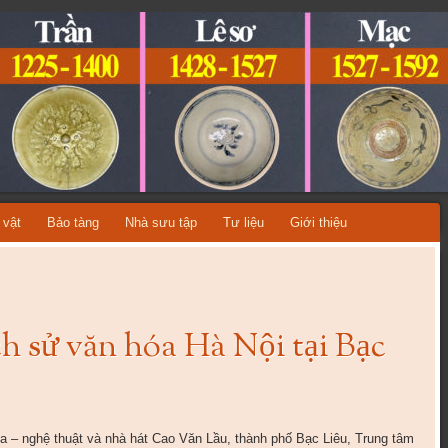
ỆT NAM
A TỪNG THỜI KỲ LỊCH SỬ!
 vật
Bảo tàng
Nhà sưu tập
Tư liệu
Giới thiệu
ịch sử văn hóa Hà Nội tại Bạc
óa – nghệ thuật và nhà hát Cao Văn Lầu, thành phố Bạc Liêu, Trung tâm