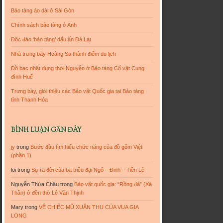
Bảo tàng áo dài ở Sài Gòn
Chính sách bảo tàng ở Anh
Độc đáo ‘bảo tàng’ dấu ấn Đà Lạt
Nhà trưng bày Hoàng Sa thành điểm du lịch
Đồ bạc nhật dụng thời Nguyễn ở Bảo tàng Cổ vật Cung
đình Huế
Trưng bày, giới thiệu các Bảo vật Quốc gia tại Bảo tàng
tỉnh Thanh Hóa
BÌNH LUẬN GẦN ĐÂY
jy
trong
Bước đầu tìm hiểu chức năng của đồ gốm Việt
(phần 1)
loi
trong
Sự ra đời của ba triều đại Ngô – Đinh – Tiền Lê
Nguyễn Thừa Châu
trong
Bảo vật quốc gia: “Rồng đá” (Xà
Thần) ở đền thờ Lê Văn Thịnh
Mary
trong
VỀ CHIẾC MŨ XUÂN THU CỦA VUA GIA
LONG