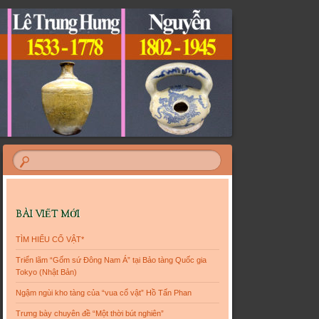
BÀI VIẾT MỚI
TÌM HIỂU CỔ VẬT*
Triển lãm “Gốm sứ Đông Nam Á” tại Bảo tàng Quốc gia
Tokyo (Nhật Bản)
Ngậm ngùi kho tàng của “vua cổ vật” Hồ Tấn Phan
Trưng bày chuyên đề “Một thời bút nghiên”