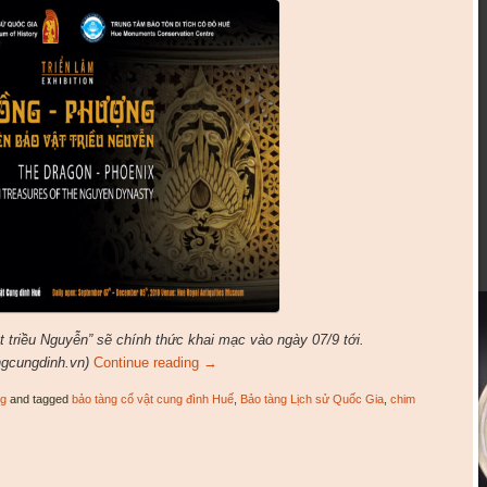
t triều Nguyễn” sẽ chính thức khai mạc vào ngày 07/9 tới.
ngcungdinh.vn)
Continue reading
→
ng
and tagged
bảo tàng cổ vật cung đình Huế
,
Bảo tàng Lịch sử Quốc Gia
,
chim