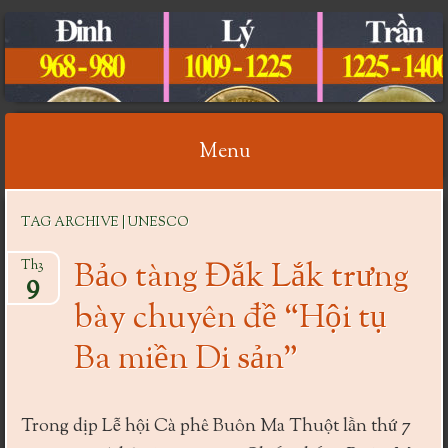
CỔ VẬT VIỆT NAM
Menu
Skip
TAG ARCHIVE | UNESCO
to
content
Bảo tàng Đắk Lắk trưng
Th3
9
bày chuyên đề “Hội tụ
Ba miền Di sản”
Trong dịp Lễ hội Cà phê Buôn Ma Thuột lần thứ 7