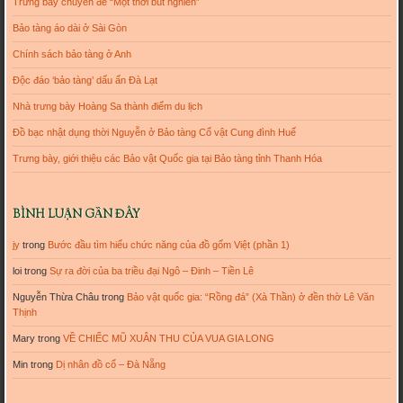
Trưng bày chuyên đề “Một thời bút nghiên”
Bảo tàng áo dài ở Sài Gòn
Chính sách bảo tàng ở Anh
Độc đáo ‘bảo tàng’ dấu ấn Đà Lạt
Nhà trưng bày Hoàng Sa thành điểm du lịch
Đồ bạc nhật dụng thời Nguyễn ở Bảo tàng Cổ vật Cung đình Huế
Trưng bày, giới thiệu các Bảo vật Quốc gia tại Bảo tàng tỉnh Thanh Hóa
BÌNH LUẬN GẦN ĐÂY
jy
trong
Bước đầu tìm hiểu chức năng của đồ gốm Việt (phần 1)
loi
trong
Sự ra đời của ba triều đại Ngô – Đinh – Tiền Lê
Nguyễn Thừa Châu
trong
Bảo vật quốc gia: “Rồng đá” (Xà Thần) ở đền thờ Lê Văn
Thịnh
Mary
trong
VỀ CHIẾC MŨ XUÂN THU CỦA VUA GIA LONG
Min
trong
Dị nhân đồ cổ – Đà Nẵng