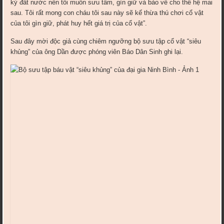
kỳ đất nước nên tôi muốn sưu tầm, gìn giữ và bảo về cho thế hệ mai
sau. Tôi rất mong con cháu tôi sau này sẽ kế thừa thú chơi cổ vật
của tôi gìn giữ, phát huy hết giá trị của cổ vật”.
Sau đây mời độc giả cùng chiêm ngưỡng bộ sưu tập cổ vật “siêu
khủng” của ông Dần được phóng viên Báo Dân Sinh ghi lại.