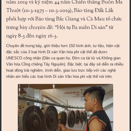
năm 2019 và kỷ niệm 44 năm Chiến thắng Buôn Ma
Thuột (10-3-1975 – 10-3-2019), Bảo tàng Đắk Lắk
phối hợp với Bảo tàng Bắc Giang và Cà Mau tổ chức
trưng bày chuyên đề: “Hội tụ Ba miền Di sản” từ
ngày 8-3 đến ngày 16-3.
Chuyên đề trưng bày, giới thiệu hơn 150 hình ảnh, tư liệu, hiện vật
đặc sắc của 3 loại hình Di sản Văn hóa phi vật thể đã được
UNESCO công nhận (Dân ca quan họ, Đờn ca tài tử và Không gian
Văn hóa Cồng chiêng Tây Nguyên). Đặc biệt, tại đây sẽ diễn ra nhiều
hoạt động trải nghiệm, trình diễn, giao lưu trực tiếp với các nghệ
nhân am hiểu các loại hình Di sản Văn hóa phi vật thể nói trên.