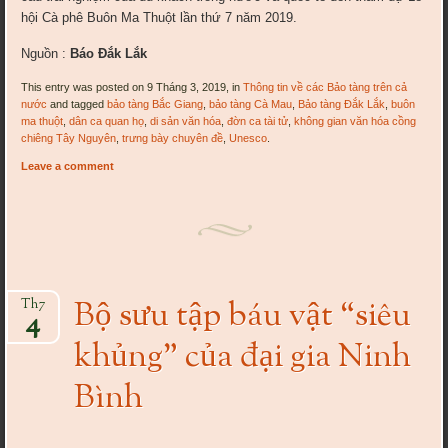
hội Cà phê Buôn Ma Thuột lần thứ 7 năm 2019.
Nguồn :
Báo Đắk Lắk
This entry was posted on 9 Tháng 3, 2019, in
Thông tin về các Bảo tàng trên cả
nước
and tagged
bảo tàng Bắc Giang
,
bảo tàng Cà Mau
,
Bảo tàng Đắk Lắk
,
buôn
ma thuột
,
dân ca quan họ
,
di sản văn hóa
,
đờn ca tài tử
,
không gian văn hóa cồng
chiêng Tây Nguyên
,
trưng bày chuyên đề
,
Unesco
.
Leave a comment
Bộ sưu tập báu vật “siêu
Th7
4
khủng” của đại gia Ninh
Bình