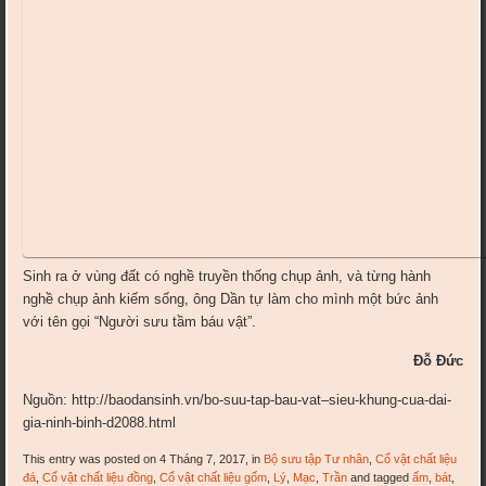
Sinh ra ở vùng đất có nghề truyền thống chụp ảnh, và từng hành
nghề chụp ảnh kiếm sống, ông Dần tự làm cho mình một bức ảnh
với tên gọi “Người sưu tầm báu vật”.
Đỗ Đức
Nguồn: http://baodansinh.vn/bo-suu-tap-bau-vat–sieu-khung-cua-dai-
gia-ninh-binh-d2088.html
This entry was posted on 4 Tháng 7, 2017, in
Bộ sưu tập Tư nhân
,
Cổ vật chất liệu
đá
,
Cổ vật chất liệu đồng
,
Cổ vật chất liệu gốm
,
Lý
,
Mạc
,
Trần
and tagged
ấm
,
bát
,