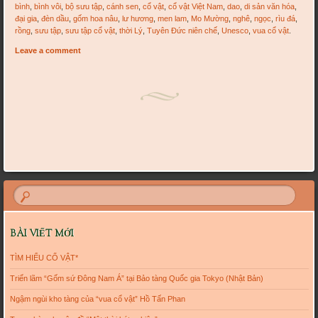
bình
,
bình vôi
,
bộ sưu tập
,
cánh sen
,
cổ vật
,
cổ vật Việt Nam
,
dao
,
di sản văn hóa
,
đại gia
,
đèn dầu
,
gốm hoa nâu
,
lư hương
,
men lam
,
Mo Mường
,
nghê
,
ngọc
,
rìu đá
,
rồng
,
sưu tập
,
sưu tập cổ vật
,
thời Lý
,
Tuyên Đức niên chế
,
Unesco
,
vua cổ vật
.
Leave a comment
Post navigation
BÀI VIẾT MỚI
TÌM HIỂU CỔ VẬT*
Triển lãm “Gốm sứ Đông Nam Á” tại Bảo tàng Quốc gia Tokyo (Nhật Bản)
Ngậm ngùi kho tàng của “vua cổ vật” Hồ Tấn Phan