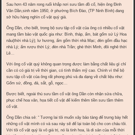
Sau hơn 43 năm rong ruổi khắp nơi sưu tầm đồ cổ, hiện ông Đinh
Văn Dần,sinh năm 1950, ở phường Bích Đào, (TP Ninh Bình) đang
sở hữu hàng nghìn cổ vật quý giá.
Ông Dần, cho biết, trong bộ sưu tập cổ vật của ông có nhiều cổ vật
mang tầm bảo vật quốc gia như: Bình, tháp, ấm, bát gốm sứ Lý Hoa
nâu(thời nhà Lý); lư hương, ấm gốm thời nhà Mạc; đèn gốm đầu hạc
nhà Lý; ấm rượu thời Lý; đèn nhà Trần; ghè thời Minh, đôi nghê thời
Lê…
Với ông cổ vật quý không quan trọng được làm bằng chất liệu gì chỉ
cần có có giá trị về thời gian, có tính thẩm mỹ cao. Chính vì thế bộ
sưu tập cồ vật của ông rất phong phú và đa dạng về chất liệu như:
Gốm sứ, đồng, đá, sắt, gỗ, ngọc…
Được biết, ngoài thú sưu tầm cổ vật ông Dần còn nhận sửa chữa,
phục chế hoa văn, họa tiết cổ vật để kiếm thêm tiền sưu tầm thêm
cổ vật.
Ông Dần chia sẻ: “ Tương lai tôi muốn xây bảo tàng để trưng bày hết
những cổ vật mình có và sau này sẽ để lại toàn bộ cho con cháu tôi.
Với tôi cổ vật quý là vô giá trị, nó là tinh hoa, là di sản của mỗi thời