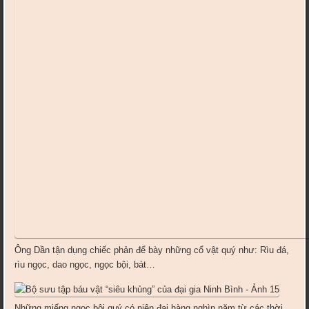
Ông Dần tận dụng chiếc phản để bày những cổ vật quý như: Rìu đá,
rìu ngọc, dao ngọc, ngọc bội, bát…
Những miếng ngọc bội quý có niên đại hàng nghìn năm từ các thời