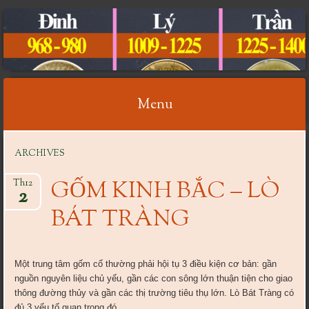
CỔ VẬT VIỆT NAM
Menu
Skip
ARCHIVES
to
content
GỐM KINH BẮC – LÒ
Th12
2
BÁT TRÀNG
Một trung tâm gốm cổ thường phải hội tụ 3 điều kiện cơ bản: gần
nguồn nguyên liệu chủ yếu, gần các con sông lớn thuận tiện cho giao
thông đường thủy và gần các thị trường tiêu thụ lớn. Lò Bát Tràng có
đủ 3 yếu tố quan trọng đó.