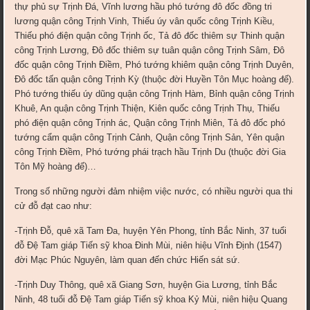
thự phủ sự Trịnh Đá, Vĩnh lương hầu phó tướng đô đốc đồng tri
lương quận công Trịnh Vinh, Thiếu úy vân quốc công Trịnh Kiều,
Thiếu phó điện quận công Trịnh ốc, Tả đô đốc thiêm sự Thinh quận
công Trịnh Lương, Đô đốc thiêm sự tuân quận công Trịnh Sâm, Đô
đốc quận công Trịnh Điềm, Phó tướng khiêm quận công Trịnh Duyên,
Đô đốc tấn quận công Trịnh Kỳ (thuộc đời Huyền Tôn Mục hoàng đế).
Phó tướng thiếu úy dũng quận công Trịnh Hàm, Bỉnh quận công Trịnh
Khuê, An quận công Trịnh Thiện, Kiên quốc công Trịnh Thụ, Thiếu
phó điện quận công Trịnh ác, Quận công Trịnh Miên, Tả đô đốc phó
tướng cẩm quận công Trịnh Cảnh, Quận công Trịnh Sản, Yên quận
công Trịnh Điềm, Phó tướng phái trạch hầu Trịnh Du (thuộc đời Gia
Tôn Mỹ hoàng đế)…
Trong số những người đảm nhiệm việc nước, có nhiều người qua thi
cử đỗ đạt cao như:
-Trịnh Đỗ, quê xã Tam Đa, huyện Yên Phong, tỉnh Bắc Ninh, 37 tuổi
đỗ Đệ Tam giáp Tiến sỹ khoa Đinh Mùi, niên hiệu Vĩnh Định (1547)
đời Mạc Phúc Nguyên, làm quan đến chức Hiến sát sứ.
-Trịnh Duy Thông, quê xã Giang Sơn, huyện Gia Lương, tỉnh Bắc
Ninh, 48 tuổi đỗ Đệ Tam giáp Tiến sỹ khoa Kỷ Mùi, niên hiệu Quang