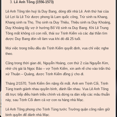
Lê Anh Tông (1556-1573)
Lê Anh Tông tên huý là Duy Bang, dòng dõi nhà Lê. Anh thứ hai của
Lê Lợi là Lê Trừ được phong là Lam quốc công, Trừ sinh ra Khang,
Khang sinh ra Thọ, Thọ sinh ra Duy Thiệu, Thiệu sinh ra Duy Khoáng,
Duy Khoáng lấy vợ ở hướng Bố Vệ sinh ra Duy Bang. Khi Lê Trung
Tông mất không có con nối, thái sư Trịnh Kiểm và các đại thần tìm
được Duy Bang đón về làm vua khi đó đã 25 tuổi.
Mọi việc trong triều đều do Trịnh Kiểm quyết định, vua chỉ việc nghe
theo.
Cũng trong thời gian đó, Nguyễn Hoàng, con thứ 2 của Nguyễn Kim,
nhờ chị gái là Ngọc Bảo – vợ Trịnh Kiểm, xin anh rể cho vào trấn thủ
xứ Thuận – Quảng, được Trịnh Kiểm đồng ý cho đi.
Tháng 2/1570, Trịnh Kiểm ốm nặng rồi mất. Anh em Trịnh Cối, Trịnh
Tùng tranh giành nhau quyền bính, đánh lẫn nhau. Vua Lê Anh Tông
đã trực tiếp điều hành triều chính và đứng ra dàn xếp các mâu thuẫn
này, sau Trịnh Cối đem cả vợ con ra hàng nhà Mạc.
Lê Anh Tông phong cho Trịnh Tùng tước Trưởng quận công nắm giữ
binh quyền để đánh nhà Mạc.