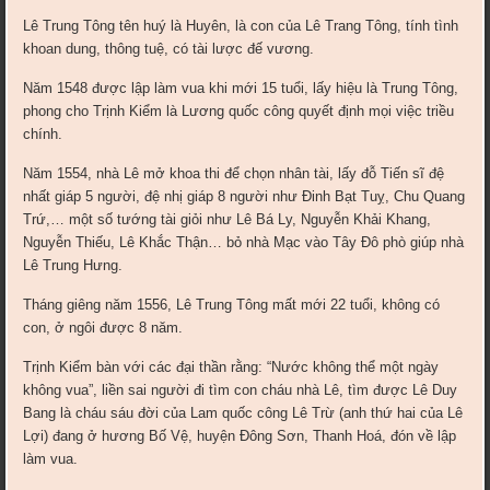
Lê Trung Tông tên huý là Huyên, là con của Lê Trang Tông, tính tình
khoan dung, thông tuệ, có tài lược đế vương.
Năm 1548 được lập làm vua khi mới 15 tuổi, lấy hiệu là Trung Tông,
phong cho Trịnh Kiểm là Lương quốc công quyết định mọi việc triều
chính.
Năm 1554, nhà Lê mở khoa thi để chọn nhân tài, lấy đỗ Tiến sĩ đệ
nhất giáp 5 người, đệ nhị giáp 8 người như Đinh Bạt Tuỵ, Chu Quang
Trứ,… một số tướng tài giỏi như Lê Bá Ly, Nguyễn Khải Khang,
Nguyễn Thiếu, Lê Khắc Thận… bỏ nhà Mạc vào Tây Đô phò giúp nhà
Lê Trung Hưng.
Tháng giêng năm 1556, Lê Trung Tông mất mới 22 tuổi, không có
con, ở ngôi được 8 năm.
Trịnh Kiểm bàn với các đại thần rằng: “Nước không thể một ngày
không vua”, liền sai người đi tìm con cháu nhà Lê, tìm được Lê Duy
Bang là cháu sáu đời của Lam quốc công Lê Trừ (anh thứ hai của Lê
Lợi) đang ở hương Bố Vệ, huyện Đông Sơn, Thanh Hoá, đón về lập
làm vua.