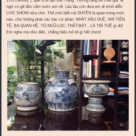
17th Century ), que IEM tận Bat Trang. Tưởng rằng sẽ chết già, ai
ngờ có gã lẩm cẩm rước em về. Lâu lâu còn đưa em đi trình diễn
LIVE SHOW nữa chứ. Thế mới biết cái DUYÊN là quan trọng mức
nào, chứ không phải các bác cứ phán: NHẤT HẬU DUỆ, NHÌ TIỀN
TỆ, BA QUAN HỆ, TỨ-NGŨ-LỤC- THẤT-BÁT…LÀ TRÍ TUỆ gì đó!
Em nghe mà như điếc, chẳng hiểu mô tê gì hết chơn!