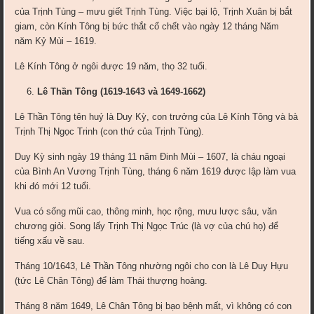
của Trịnh Tùng – mưu giết Trịnh Tùng. Việc bại lộ, Trịnh Xuân bị bắt
giam, còn Kính Tông bị bức thắt cổ chết vào ngày 12 tháng Năm
năm Kỷ Mùi – 1619.
Lê Kính Tông ở ngôi được 19 năm, thọ 32 tuổi.
Lê Thần Tông (1619-1643 và 1649-1662)
Lê Thần Tông tên huý là Duy Kỳ, con trưởng của Lê Kính Tông và bà
Trịnh Thị Ngọc Trinh (con thứ của Trịnh Tùng).
Duy Kỳ sinh ngày 19 tháng 11 năm Đinh Mùi – 1607, là cháu ngoại
của Bình An Vương Trịnh Tùng, tháng 6 năm 1619 được lập làm vua
khi đó mới 12 tuổi.
Vua có sống mũi cao, thông minh, học rộng, mưu lược sâu, văn
chương giỏi. Song lấy Trịnh Thị Ngọc Trúc (là vợ của chú họ) để
tiếng xấu về sau.
Tháng 10/1643, Lê Thần Tông nhường ngôi cho con là Lê Duy Hựu
(tức Lê Chân Tông) để làm Thái thượng hoàng.
Tháng 8 năm 1649, Lê Chân Tông bị bạo bệnh mất, vì không có con