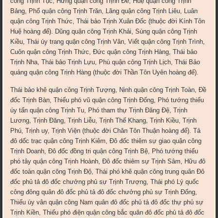
công Trịnh Tục, Hưng quận công Trịnh Đế, Huệ quận công Trịnh
Bảng, Phổ quận công Trịnh Trăn, Lãng quận công Trịnh Liêu, Luân
quận công Trịnh Thức, Thái bảo Trịnh Xuân Đốc (thuộc đời Kính Tôn
Huệ hoàng đế). Dũng quận công Trịnh Khải, Sùng quận công Trịnh
Kiều, Thái úy trang quận công Trịnh Vân, Viết quận công Trịnh Trình,
Cuôn quận công Trịnh Thức, Đức quận công Trịnh Hàng, Thái bảo
Trịnh Nha, Thái bảo Trịnh Lựu, Phù quận công Trịnh Lịch, Thái Bảo
quảng quận công Trịnh Hàng (thuộc đời Thần Tôn Uyên hoàng đế).
Thái bảo khê quận công Trịnh Tượng, Ninh quận công Trịnh Toàn, Đề
đốc Trịnh Bàn, Thiếu phó vũ quận công Trịnh Đống, Phó tướng thiếu
úy tấn quận công Trịnh Tu, Phó tham thự Trịnh Đăng Đệ, Trịnh
Lương, Trịnh Đăng, Trịnh Liễu, Trịnh Thế Khang, Trịnh Kiều, Trịnh
Phú, Trịnh uy, Trịnh Viện (thuộc đời Chân Tôn Thuận hoàng đế). Tả
đô dốc trạc quận công Trịnh Kiêm, Đô đốc thiêm sự giao quận công
Trịnh Doanh, Đô đốc đồng tri quận công Trịnh Bệ, Phó tướng thiếu
phó tây quận công Trịnh Hoành, Đô đốc thiêm sự Trịnh Sâm, Hữu đô
đốc toàn quận công Trịnh Độ, Thái phó khê quận công trung quân Đô
đốc phủ tả đô đốc chưởng phủ sự Trịnh Trượng, Thái phó Lý quốc
công đông quân đô đốc phủ tả đô đốc chưởng phủ sự Trịnh Đống,
Thiếu úy vân quận công Nam quân đô đốc phủ tả đô đốc thự phủ sự
Trịnh Kiền, Thiếu phó điện quận công bắc quân đô đốc phủ tả đô đốc