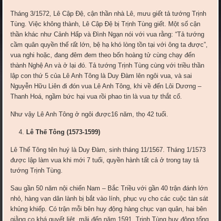
Tháng 3/1572, Lê Cập Đệ, cận thần nhà Lê, mưu giết tả tướng Trịnh
Tùng. Việc không thành, Lê Cập Đệ bị Trịnh Tùng giết. Một số cận
thần khác như Cảnh Hấp và Đình Ngạn nói với vua rằng: “Tả tướng
cầm quân quyền thế rất lớn, bệ hạ khó lòng tồn tại với ông ta được”,
vua nghi hoặc, đang đêm đem theo bốn hoàng tử cùng chạy đến
thành Nghệ An và ở lại đó. Tả tướng Trịnh Tùng cùng với triều thần
lập con thứ 5 của Lê Anh Tông là Duy Đàm lên ngôi vua, và sai
Nguyễn Hữu Liên đi đón vua Lê Anh Tông, khi về đến Lôi Dương –
Thanh Hoá, ngầm bức hại vua rồi phao tin là vua tự thắt cổ.
Như vậy Lê Anh Tông ở ngôi được16 năm, thọ 42 tuổi.
Lê Thế Tông (1573-1599)
Lê Thế Tông tên huý là Duy Đàm, sinh tháng 11/1567. Tháng 1/1573
được lập làm vua khi mới 7 tuổi, quyền hành tất cả ở trong tay tả
tướng Trịnh Tùng.
Sau gần 50 năm nội chiến Nam – Bắc Triều với gần 40 trận đánh lớn
nhỏ, hàng vạn dân lành bị bắt vào lính, phục vụ cho các cuộc tàn sát
khủng khiếp. Có trận mỗi bên huy động hàng chục vạn quân, hai bên
giằng co khá quyết liệt, mãi đến năm 1591, Trịnh Tùng huy động tổng