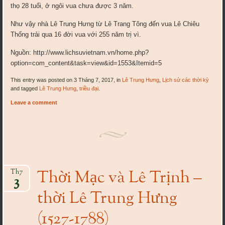
thọ 28 tuổi, ở ngôi vua chưa được 3 năm.
Như vậy nhà Lê Trung Hưng từ Lê Trang Tông đến vua Lê Chiêu
Thống trải qua 16 đời vua với 255 năm trị vì.
Nguồn: http://www.lichsuvietnam.vn/home.php?
option=com_content&task=view&id=1553&Itemid=5
This entry was posted on 3 Tháng 7, 2017, in
Lê Trung Hưng
,
Lịch sử các thời kỳ
and tagged
Lê Trung Hưng
,
triều đại
.
Leave a comment
Thời Mạc và Lê Trịnh –
Th7
3
thời Lê Trung Hưng
(1527-1788)