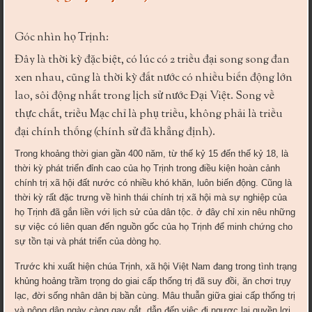
Góc nhìn họ Trịnh:
Đây là thời kỳ đặc biệt, có lúc có 2 triều đại song song đan
xen nhau, cũng là thời kỳ đất nước có nhiều biến động lớn
lao, sôi động nhất trong lịch sử nước Đại Việt. Song về
thực chất, triều Mạc chỉ là phụ triều, không phải là triều
đại chính thống (chính sử đã khẳng định).
Trong khoảng thời gian gần 400 năm, từ thế kỷ 15 đến thế kỷ 18, là
thời kỳ phát triển đỉnh cao của họ Trịnh trong điều kiện hoàn cảnh
chính trị xã hội đất nước có nhiều khó khăn, luôn biến động. Cũng là
thời kỳ rất đặc trưng về hình thái chính trị xã hội mà sự nghiệp của
họ Trịnh đã gắn liền với lịch sử của dân tộc. ở đây chỉ xin nêu những
sự việc có liên quan đến nguồn gốc của họ Trịnh để minh chứng cho
sự tồn tại và phát triển của dòng họ.
Trước khi xuất hiện chúa Trịnh, xã hội Việt Nam đang trong tình trạng
khủng hoảng trầm trọng do giai cấp thống trị đã suy đồi, ăn chơi trụy
lạc, đời sống nhân dân bị bần cùng. Mâu thuẫn giữa giai cấp thống trị
và nông dân ngày càng gay gắt, dẫn đến việc đi ngược lại quyền lợi