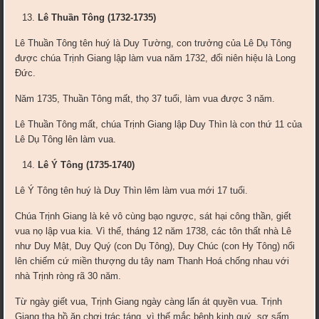
Lê Thuần Tông (1732-1735)
Lê Thuần Tông tên huý là Duy Tường, con trưởng của Lê Dụ Tông
được chúa Trịnh Giang lập làm vua năm 1732, đổi niên hiệu là Long
Đức.
Năm 1735, Thuần Tông mất, thọ 37 tuổi, làm vua được 3 năm.
Lê Thuần Tông mất, chúa Trịnh Giang lập Duy Thìn là con thứ 11 của
Lê Dụ Tông lên làm vua.
Lê Ý Tông (1735-1740)
Lê Ý Tông tên huý là Duy Thìn lêm làm vua mới 17 tuổi.
Chúa Trịnh Giang là kẻ vô cùng bạo ngược, sát hại công thần, giết
vua nọ lập vua kia. Vì thế, tháng 12 năm 1738, các tôn thất nhà Lê
như Duy Mật, Duy Quý (con Dụ Tông), Duy Chúc (con Hy Tông) nổi
lên chiếm cứ miền thượng du tây nam Thanh Hoá chống nhau với
nhà Trịnh ròng rã 30 năm.
Từ ngày giết vua, Trịnh Giang ngày càng lấn át quyền vua. Trịnh
Giang tha hồ ăn chơi trác táng, vì thế mắc bệnh kinh quý, sợ sấm