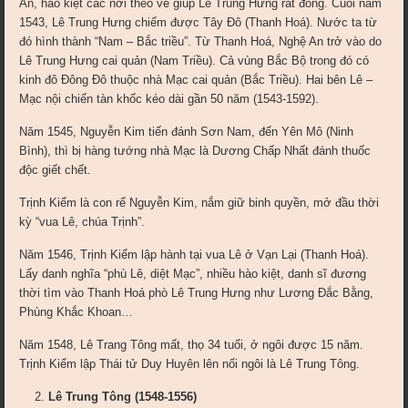
An, hào kiệt các nơi theo về giúp Lê Trung Hưng rất đông. Cuối năm
1543, Lê Trung Hưng chiếm được Tây Đô (Thanh Hoá). Nước ta từ
đó hình thành “Nam – Bắc triều”. Từ Thanh Hoá, Nghệ An trở vào do
Lê Trung Hưng cai quản (Nam Triều). Cả vùng Bắc Bộ trong đó có
kinh đô Đông Đô thuộc nhà Mạc cai quản (Bắc Triều). Hai bên Lê –
Mạc nội chiến tàn khốc kéo dài gần 50 năm (1543-1592).
Năm 1545, Nguyễn Kim tiến đánh Sơn Nam, đến Yên Mô (Ninh
Bình), thì bị hàng tướng nhà Mạc là Dương Chấp Nhất đánh thuốc
độc giết chết.
Trịnh Kiểm là con rể Nguyễn Kim, nắm giữ binh quyền, mở đầu thời
kỳ “vua Lê, chúa Trịnh”.
Năm 1546, Trịnh Kiểm lập hành tại vua Lê ở Vạn Lại (Thanh Hoá).
Lấy danh nghĩa “phù Lê, diệt Mạc”, nhiều hào kiệt, danh sĩ đương
thời tìm vào Thanh Hoá phò Lê Trung Hưng như Lương Đắc Bằng,
Phùng Khắc Khoan…
Năm 1548, Lê Trang Tông mất, thọ 34 tuổi, ở ngôi được 15 năm.
Trịnh Kiểm lập Thái tử Duy Huyên lên nối ngôi là Lê Trung Tông.
Lê Trung Tông (1548-1556)