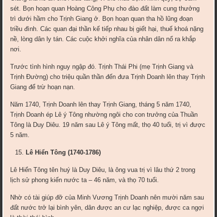
sét. Bọn hoạn quan Hoàng Công Phụ cho đào đất làm cung thưởng
trì dưới hầm cho Trịnh Giang ở. Bọn hoạn quan tha hồ lũng đoạn
triều đình. Các quan đại thần kế tiếp nhau bị giết hại, thuế khoá nặng
nề, lòng dân ly tán. Các cuộc khởi nghĩa của nhân dân nổ ra khắp
nơi.
Trước tình hình nguy ngập đó. Trịnh Thái Phi (mẹ Trịnh Giang và
Trịnh Đường) cho triệu quần thần đến đưa Trịnh Doanh lên thay Trịnh
Giang để trừ hoạn nạn.
Năm 1740, Trịnh Doanh lên thay Trịnh Giang, tháng 5 năm 1740,
Trịnh Doanh ép Lê ý Tông nhường ngôi cho con trưởng của Thuần
Tông là Duy Diêu. 19 năm sau Lê ý Tông mất, thọ 40 tuổi, trị vì được
5 năm.
Lê Hiển Tông (1740-1786)
Lê Hiển Tông tên huý là Duy Diêu, là ông vua trị vì lâu thứ 2 trong
lịch sử phong kiến nước ta – 46 năm, và thọ 70 tuổi.
Nhờ có tài giúp đỡ của Minh Vương Trịnh Doanh nên mười năm sau
đất nước trở lại bình yên, dân được an cư lạc nghiệp, được ca ngợi