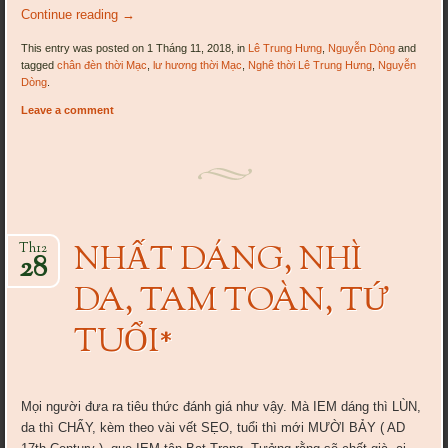
Continue reading
→
This entry was posted on 1 Tháng 11, 2018, in
Lê Trung Hưng
,
Nguyễn Dòng
and
tagged
chân đèn thời Mạc
,
lư hương thời Mạc
,
Nghê thời Lê Trung Hưng
,
Nguyễn
Dòng
.
Leave a comment
NHẤT DÁNG, NHÌ
Th12
28
DA, TAM TOÀN, TỨ
TUỔI*
Mọi người đưa ra tiêu thức đánh giá như vậy. Mà IEM dáng thì LÙN,
da thì CHẨY, kèm theo vài vết SẸO, tuổi thì mới MƯỜI BẢY ( AD