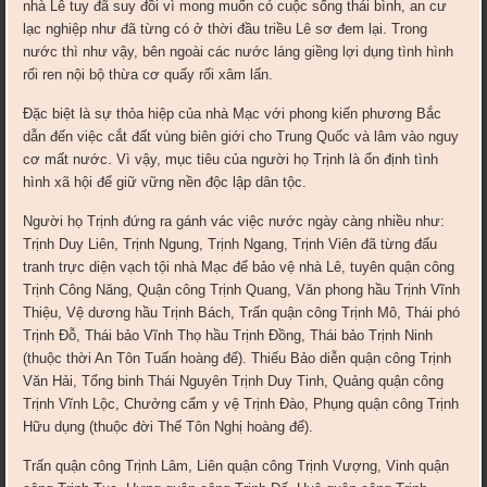
nhà Lê tuy đã suy đồi vì mong muốn có cuộc sống thái bình, an cư
lạc nghiệp như đã từng có ở thời đầu triều Lê sơ đem lại. Trong
nước thì như vậy, bên ngoài các nước láng giềng lợi dụng tình hình
rối ren nội bộ thừa cơ quấy rối xâm lấn.
Đặc biệt là sự thỏa hiệp của nhà Mạc với phong kiến phương Bắc
dẫn đến việc cắt đất vùng biên giới cho Trung Quốc và lâm vào nguy
cơ mất nước. Vì vậy, mục tiêu của người họ Trịnh là ổn định tình
hình xã hội để giữ vững nền độc lập dân tộc.
Người họ Trịnh đứng ra gánh vác việc nước ngày càng nhiều như:
Trịnh Duy Liên, Trịnh Ngung, Trịnh Ngang, Trịnh Viên đã từng đấu
tranh trực diện vạch tội nhà Mạc để bảo vệ nhà Lê, tuyên quận công
Trịnh Công Năng, Quận công Trịnh Quang, Văn phong hầu Trịnh Vĩnh
Thiệu, Vệ dương hầu Trịnh Bách, Trấn quận công Trịnh Mô, Thái phó
Trịnh Đỗ, Thái bảo Vĩnh Thọ hầu Trịnh Đồng, Thái bảo Trịnh Ninh
(thuộc thời An Tôn Tuấn hoàng đế). Thiếu Bảo diễn quận công Trịnh
Văn Hải, Tổng binh Thái Nguyên Trịnh Duy Tinh, Quảng quận công
Trịnh Vĩnh Lộc, Chưởng cẩm y vệ Trịnh Đào, Phụng quận công Trịnh
Hữu dụng (thuộc đời Thế Tôn Nghị hoàng đế).
Trấn quận công Trịnh Lâm, Liên quận công Trịnh Vượng, Vinh quận