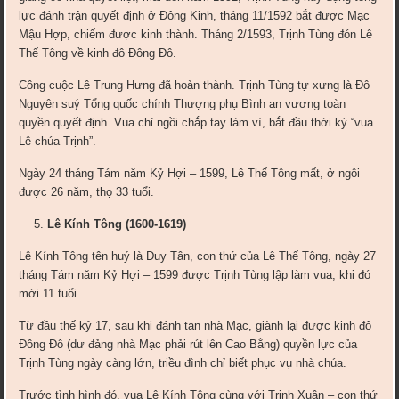
lực đánh trận quyết định ở Đông Kinh, tháng 11/1592 bắt được Mạc
Mậu Hợp, chiếm được kinh thành. Tháng 2/1593, Trịnh Tùng đón Lê
Thế Tông về kinh đô Đông Đô.
Công cuộc Lê Trung Hưng đã hoàn thành. Trịnh Tùng tự xưng là Đô
Nguyên suý Tổng quốc chính Thượng phụ Bình an vương toàn
quyền quyết định. Vua chỉ ngồi chắp tay làm vì, bắt đầu thời kỳ “vua
Lê chúa Trịnh”.
Ngày 24 tháng Tám năm Kỷ Hợi – 1599, Lê Thế Tông mất, ở ngôi
được 26 năm, thọ 33 tuổi.
Lê Kính Tông (1600-1619)
Lê Kính Tông tên huý là Duy Tân, con thứ của Lê Thế Tông, ngày 27
tháng Tám năm Kỷ Hợi – 1599 được Trịnh Tùng lập làm vua, khi đó
mới 11 tuổi.
Từ đầu thế kỷ 17, sau khi đánh tan nhà Mạc, giành lại được kinh đô
Đông Đô (dư đảng nhà Mạc phải rút lên Cao Bằng) quyền lực của
Trịnh Tùng ngày càng lớn, triều đình chỉ biết phục vụ nhà chúa.
Trước tình hình đó, vua Lê Kính Tông cùng với Trịnh Xuân – con thứ