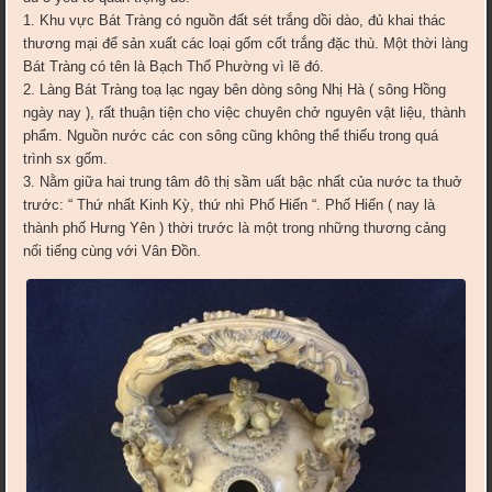
1. Khu vực Bát Tràng có nguồn đất sét trắng dồi dào, đủ khai thác
thương mại để sản xuất các loại gốm cốt trắng đặc thù. Một thời làng
Bát Tràng có tên là Bạch Thổ Phường vì lẽ đó.
2. Làng Bát Tràng toạ lạc ngay bên dòng sông Nhị Hà ( sông Hồng
ngày nay ), rất thuận tiện cho việc chuyên chở nguyên vật liệu, thành
phẩm. Nguồn nước các con sông cũng không thể thiếu trong quá
trình sx gốm.
3. Nằm giữa hai trung tâm đô thị sầm uất bậc nhất của nước ta thuở
trước: “ Thứ nhất Kinh Kỳ, thứ nhì Phố Hiến “. Phố Hiến ( nay là
thành phố Hưng Yên ) thời trước là một trong những thương cảng
nổi tiếng cùng với Vân Đồn.