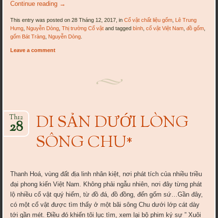
Continue reading
→
This entry was posted on 28 Tháng 12, 2017, in
Cổ vật chất liệu gốm
,
Lê Trung
Hưng
,
Nguyễn Dòng
,
Thị trường Cổ vật
and tagged
bình
,
cổ vật Việt Nam
,
đồ gốm
,
gốm Bát Tràng
,
Nguyễn Dòng
.
Leave a comment
DI SẢN DƯỚI LÒNG
Th12
28
SÔNG CHU*
Thanh Hoá, vùng đất địa linh nhân kiệt, nơi phát tích của nhiều triều
đại phong kiến Việt Nam. Không phải ngẫu nhiên, nơi đây từng phát
lộ nhiều cổ vật quý hiếm, từ đồ đá, đồ đồng, đến gốm sứ…Gần đây,
có một cổ vật được tìm thấy ở một bãi sông Chu dưới lớp cát dày
tới gần mét. Điều đó khiến tôi lục tìm, xem lại bộ phim ký sự ” Xuôi