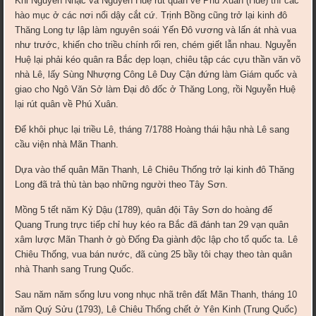
Khi Nguyễn Nhạc và Nguyễn Huệ rút quân về Phú Xuân (Huế) thì các
hào mục ở các nơi nổi dậy cắt cứ. Trịnh Bồng cũng trở lại kinh đô
Thăng Long tự lập làm nguyên soái Yến Đô vương và lấn át nhà vua
như trước, khiến cho triều chính rối ren, chém giết lẫn nhau. Nguyễn
Huệ lại phải kéo quân ra Bắc dẹp loạn, chiêu tập các cựu thần văn võ
nhà Lê, lấy Sùng Nhượng Công Lê Duy Cận đứng làm Giám quốc và
giao cho Ngô Văn Sở làm Đại đô đốc ở Thăng Long, rồi Nguyễn Huệ
lại rút quân về Phú Xuân.
Để khôi phục lại triều Lê, tháng 7/1788 Hoàng thái hậu nhà Lê sang
cầu viện nhà Mãn Thanh.
Dựa vào thế quân Mãn Thanh, Lê Chiêu Thống trở lại kinh đô Thăng
Long đã trả thù tàn bạo những người theo Tây Sơn.
Mồng 5 tết năm Kỷ Dậu (1789), quân đội Tây Sơn do hoàng đế
Quang Trung trực tiếp chỉ huy kéo ra Bắc đã đánh tan 29 vạn quân
xâm lược Mãn Thanh ở gò Đống Đa giành độc lập cho tổ quốc ta. Lê
Chiêu Thống, vua bán nước, đã cùng 25 bầy tôi chạy theo tàn quân
nhà Thanh sang Trung Quốc.
Sau năm năm sống lưu vong nhục nhã trên đất Mãn Thanh, tháng 10
năm Quý Sửu (1793), Lê Chiêu Thống chết ở Yên Kinh (Trung Quốc)