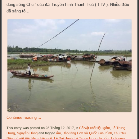
dòng sông Chu ” của đài Truyền hình Thanh Hoá ( TTV ). Nhiều điều
đã sáng tỏ…
Continue reading
→
This entry was posted on 28 Tháng 12, 2017, in
Cổ vật chất liệu gốm
,
Lê Trung
Hưng
,
Nguyễn Dòng
and tagged
ấm
,
Bảo tàng Lịch sử Quốc Gia
,
bình
,
cá
,
Chu
Đậu
,
cổ vật Việt Nam
,
hiện vật
,
Lê Đại Hành
,
Lê Trung Hưng
,
lò gốm
,
lư hương
,