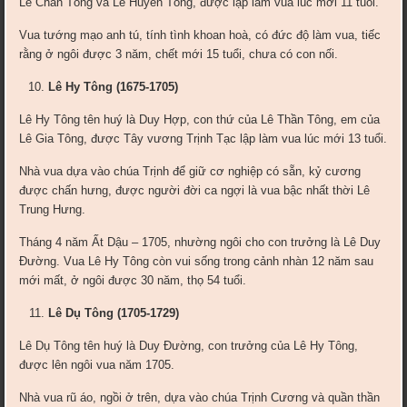
Lê Chân Tông và Lê Huyền Tông, được lập làm vua lúc mới 11 tuổi.
Vua tướng mạo anh tú, tính tình khoan hoà, có đức độ làm vua, tiếc
rằng ở ngôi được 3 năm, chết mới 15 tuổi, chưa có con nối.
Lê Hy Tông (1675-1705)
Lê Hy Tông tên huý là Duy Hợp, con thứ của Lê Thần Tông, em của
Lê Gia Tông, được Tây vương Trịnh Tạc lập làm vua lúc mới 13 tuổi.
Nhà vua dựa vào chúa Trịnh để giữ cơ nghiệp có sẵn, kỷ cương
được chấn hưng, được người đời ca ngợi là vua bậc nhất thời Lê
Trung Hưng.
Tháng 4 năm Ất Dậu – 1705, nhường ngôi cho con trưởng là Lê Duy
Đường. Vua Lê Hy Tông còn vui sống trong cảnh nhàn 12 năm sau
mới mất, ở ngôi được 30 năm, thọ 54 tuổi.
Lê Dụ Tông (1705-1729)
Lê Dụ Tông tên huý là Duy Đường, con trưởng của Lê Hy Tông,
được lên ngôi vua năm 1705.
Nhà vua rũ áo, ngồi ở trên, dựa vào chúa Trịnh Cương và quần thần