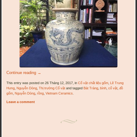
Continue reading
→
This entry was posted on 26 Tháng 12, 2017, in
Cổ vật chất liệu gốm
,
Lê Trung
Hưng
,
Nguyễn Dòng
,
Thị trường Cổ vật
and tagged
Bát Tràng
,
bình
,
cổ vật
,
đồ
gốm
,
Nguyễn Dòng
,
rồng
,
Vietnam Ceramics
.
Leave a comment