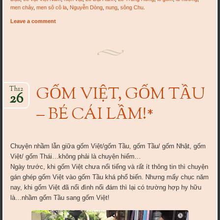
men chảy
,
men sô cô la
,
Nguyễn Dòng
,
nung
,
sông Chu
.
Leave a comment
GỐM VIỆT, GỐM TẦU
Th12
26
– BÉ CÁI LẦM!*
Chuyện nhầm lẫn giữa gốm Việt/gốm Tầu, gốm Tầu/ gốm Nhật, gốm
Việt/ gốm Thái…không phải là chuyện hiếm…
Ngày trước, khi gốm Việt chưa nổi tiếng và rất ít thông tin thì chuyện
gán ghép gốm Việt vào gốm Tầu khá phổ biến. Nhưng mấy chục năm
nay, khi gốm Việt đã nổi đình nổi đám thì lại có trường hợp hy hữu
là…nhầm gốm Tầu sang gốm Việt!