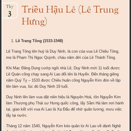
Triều Hậu Lê (Lê Trung
Th7
3
Hưng)
Lê Trang Tông (1533-1548)
Lê Trang Tông tên huý là Duy Ninh, là con của vua Lê Chiêu Tông,
mẹ là Phạm Thị Ngọc Quỳnh, cháu năm đời của Lê Thánh Tông.
Khi Mạc Đăng Dung cướp ngôi nhà Lê, Duy Ninh mới 11 tuổi được
Lê Quán cõng chạy sang Ai Lao đổi tên là Huyến. Đến tháng giêng
năm Quý Tỵ – 1533 được Chiêu huân công Nguyễn Kim đón về lập
lên làm vua, lúc đó Duy Ninh 19 tuổi.
Duy Ninh lên làm vua đặt niên hiệu là Nguyên Hoà, tôn Nguyễn Kim
làm Thượng phụ Thái sư Hưng quốc công, lấy Sầm Hà làm nơi hành
tại, giao kết với vua Ai Lao là Xạ Đẩu để nhờ quân lương, mưu việc
lấy lại nước.
Tháng 12 năm 1540, Nguyễn Kim kéo quân từ Ai Lao về đánh Nghệ