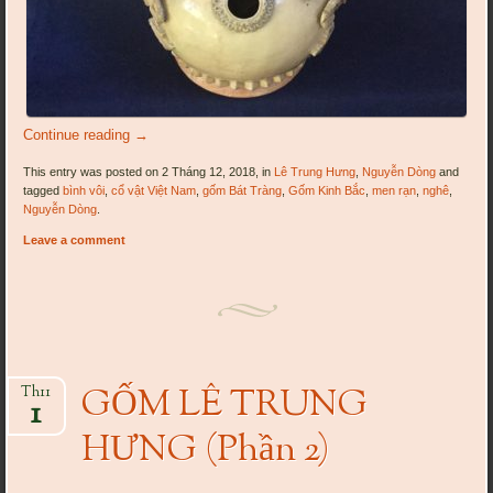
Continue reading
→
This entry was posted on 2 Tháng 12, 2018, in
Lê Trung Hưng
,
Nguyễn Dòng
and
tagged
bình vôi
,
cổ vật Việt Nam
,
gốm Bát Tràng
,
Gốm Kinh Bắc
,
men rạn
,
nghê
,
Nguyễn Dòng
.
Leave a comment
GỐM LÊ TRUNG
Th11
1
HƯNG (Phần 2)