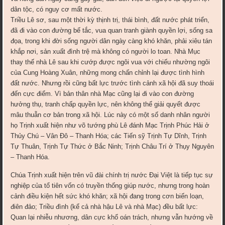
dân tộc, có nguy cơ mất nước.
Triều Lê sơ, sau một thời kỳ thịnh trị, thái bình, đất nước phát triển,
đã đi vào con đường bế tắc, vua quan tranh giành quyền lợi, sống sa
đọa, trong khi đời sống người dân ngày càng khó khăn, phải xiêu tán
khắp nơi, sản xuất đình trệ mà không có người lo toan. Nhà Mục
thay thế nhà Lê sau khi cướp được ngôi vua với chiếu nhường ngôi
của Cung Hoàng Xuân, những mong chấn chỉnh lại được tình hình
đất nước. Nhưng rồi cũng bất lực trước tình cảnh xã hội đã suy thoái
đến cực điểm. Vì bản thân nhà Mạc cũng lại đi vào con đường
hưởng thụ, tranh chấp quyền lực, nên không thể giải quyết được
mâu thuẫn cơ bản trong xã hội. Lúc này có một số danh nhân người
họ Trịnh xuất hiện như võ tướng phù Lê đánh Mạc Trịnh Phúc Hải ở
Thủy Chú – Vân Đô – Thanh Hóa; các Tiến sỹ Trịnh Tự Dĩnh, Trịnh
Tự Thuân, Trịnh Tự Thức ở Bắc Ninh; Trịnh Châu Trí ở Thụy Nguyên
– Thanh Hóa.
Chúa Trịnh xuất hiện trên vũ đài chính trị nước Đại Việt là tiếp tục sự
nghiệp của tổ tiên vốn có truyền thống giúp nước, nhưng trong hoàn
cảnh điều kiện hết sức khó khăn; xã hội đang trong cơn biến loạn,
điên đảo; Triều đình (kể cả nhà hậu Lê và nhà Mạc) đều bất lực:
Quan lại nhiễu nhương, dân cực khổ oán trách, nhưng vẫn hướng về