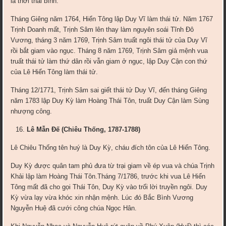
là thời thái bình.
Tháng Giêng năm 1764, Hiển Tông lập Duy Vĩ làm thái tử. Năm 1767
Trịnh Doanh mất, Trịnh Sâm lên thay làm nguyên soái Tĩnh Đô
Vương, tháng 3 năm 1769, Trịnh Sâm truất ngôi thái tử của Duy Vĩ
rồi bắt giam vào ngục. Tháng 8 năm 1769, Trịnh Sâm giả mệnh vua
truất thái tử làm thứ dân rồi vẫn giam ở ngục, lập Duy Cận con thứ
của Lê Hiển Tông làm thái tử.
Tháng 12/1771, Trịnh Sâm sai giết thái tử Duy Vĩ, đến tháng Giêng
năm 1783 lập Duy Kỳ làm Hoàng Thái Tôn, truất Duy Cận làm Sùng
nhượng công.
Lê Mẫn Đế (Chiêu Thống, 1787-1788)
Lê Chiêu Thống tên huý là Duy Kỳ, cháu đích tôn của Lê Hiển Tông.
Duy Kỳ được quân tam phủ đưa từ trại giam về ép vua và chúa Trịnh
Khải lập làm Hoàng Thái Tôn.Tháng 7/1786, trước khi vua Lê Hiển
Tông mất đã cho gọi Thái Tôn, Duy Kỳ vào trối lời truyền ngôi. Duy
Kỳ vừa lạy vừa khóc xin nhận mệnh. Lúc đó Bắc Bình Vương
Nguyễn Huệ đã cưới công chúa Ngọc Hân.