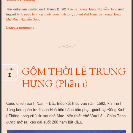
This entry was posted on 1 Tháng 11, 2018, in
Lê Trung Hưng
,
Nguyễn Dòng
and
tagged
bình rượu hình cá
,
bình rượu hình tôm
,
cổ vật Việt Nam
,
Lê Trung Hưng
,
Mạ
,
Mạc
,
Nguyễn Dòng
.
Leave a comment
GỐM THỜI LÊ TRUNG
Th11
1
HƯNG (Phần 1)
Cuộc chiến tranh Nam – Bắc triều kết thúc vào năm 1592, khi Trịnh
Tùng kéo quân từ Thanh Hoá tiến hành bắc phạt, giành lại Đông Kinh
( Thăng Long cũ ) từ tay nhà Mạc. Một thiết chế Vua Lê – Chúa Trịnh
được mở ra, kéo dài suốt 200 năm bắt đầu…