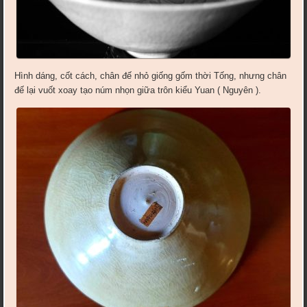
Hình dáng, cốt cách, chân đế nhỏ giống gốm thời Tống, nhưng chân
đế lại vuốt xoay tạo núm nhọn giữa trôn kiểu Yuan ( Nguyên ).