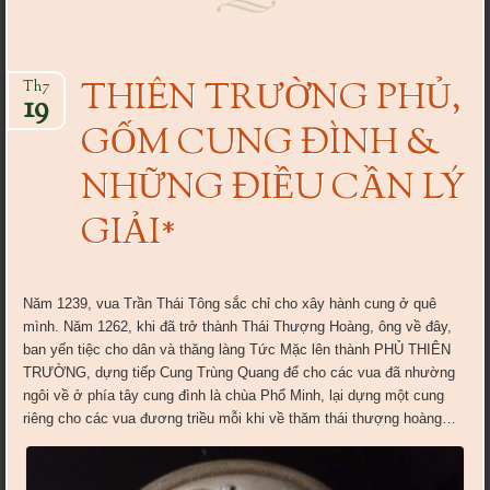
THIÊN TRƯỜNG PHỦ,
Th7
19
GỐM CUNG ĐÌNH &
NHỮNG ĐIỀU CẦN LÝ
GIẢI*
Năm 1239, vua Trần Thái Tông sắc chỉ cho xây hành cung ở quê
mình. Năm 1262, khi đã trở thành Thái Thượng Hoàng, ông về đây,
ban yến tiệc cho dân và thăng làng Tức Mặc lên thành PHỦ THIÊN
TRƯỜNG, dựng tiếp Cung Trùng Quang để cho các vua đã nhường
ngôi về ở phía tây cung đình là chùa Phổ Minh, lại dựng một cung
riêng cho các vua đương triều mỗi khi về thăm thái thượng hoàng…