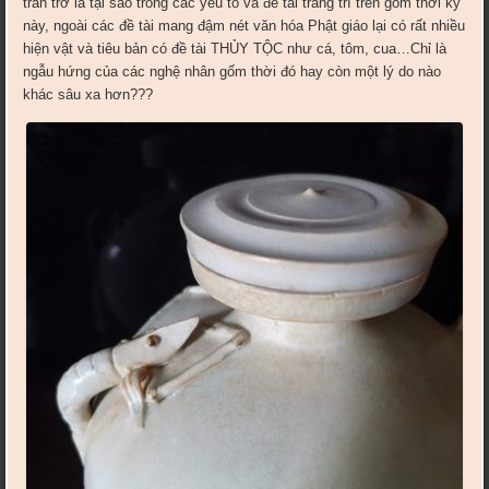
trăn trở là tại sao trong các yếu tố và đề tài trang trí trên gốm thời kỳ
này, ngoài các đề tài mang đậm nét văn hóa Phật giáo lại có rất nhiều
hiện vật và tiêu bản có đề tài THỦY TỘC như cá, tôm, cua…Chỉ là
ngẫu hứng của các nghệ nhân gốm thời đó hay còn một lý do nào
khác sâu xa hơn???