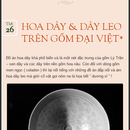
HOA DÂY & DÂY LEO
Th8
26
TRÊN GỐM ĐẠI VIỆT*
Đồ án hoa dây khá phổ biến và là một nét đặc trưng của gốm Lý Trần
– sen dây và cúc dây trên nền gốm hoa nâu. Còn đối với dòng gốm
men ngọc ( celadon ) thì lại nổi tiếng với những đồ án đắp nổi và ám
họa dây leo mà giới cổ vật gọi nôm na là họa tiết ” dương xỉ ” !