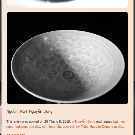
Nguồn: NST Nguyễn Dòng
This entry was posted on 26 Tháng 8, 2019, in
Nguyễn Dòng
and tagged
bát men
ngọc
,
celadon
,
cúc dây
,
gốm hoa nâu
,
gốm thời Lý Trần
,
Nguyễn Dòng
,
sen dây
.