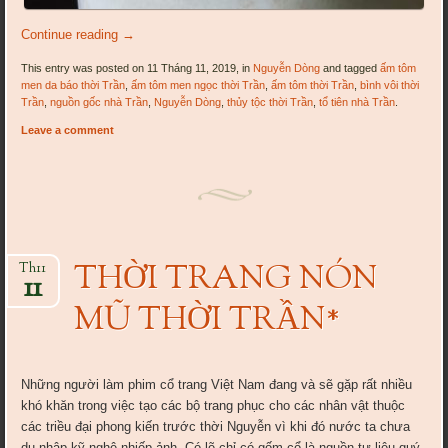
Continue reading
→
This entry was posted on 11 Tháng 11, 2019, in
Nguyễn Dòng
and tagged
ấm tôm
men da báo thời Trần
,
ấm tôm men ngọc thời Trần
,
ấm tôm thời Trần
,
bình vôi thời
Trần
,
nguồn gốc nhà Trần
,
Nguyễn Dòng
,
thủy tộc thời Trần
,
tổ tiên nhà Trần
.
Leave a comment
THỜI TRANG NÓN
Th11
11
MŨ THỜI TRẦN*
Những người làm phim cổ trang Việt Nam đang và sẽ gặp rất nhiều
khó khăn trong việc tạo các bộ trang phục cho các nhân vật thuộc
các triều đại phong kiến trước thời Nguyễn vì khi đó nước ta chưa
du nhập kỹ nghệ nhiếp ảnh. Có lẽ chỉ có gốm cổ là nguồn tư liệu quý