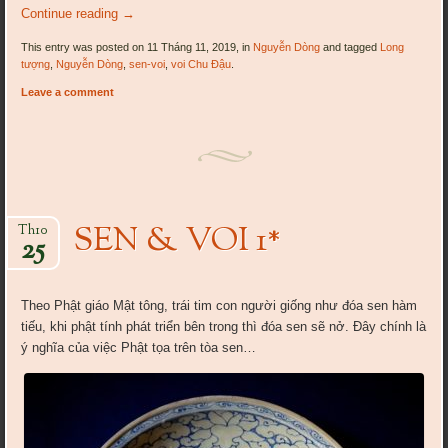
Continue reading
→
This entry was posted on 11 Tháng 11, 2019, in
Nguyễn Dòng
and tagged
Long
tượng
,
Nguyễn Dòng
,
sen-voi
,
voi Chu Đậu
.
Leave a comment
SEN & VOI 1*
Th10
25
Theo Phật giáo Mật tông, trái tim con người giống như đóa sen hàm
tiếu, khi phật tính phát triển bên trong thì đóa sen sẽ nở. Đây chính là
ý nghĩa của việc Phật tọa trên tòa sen…