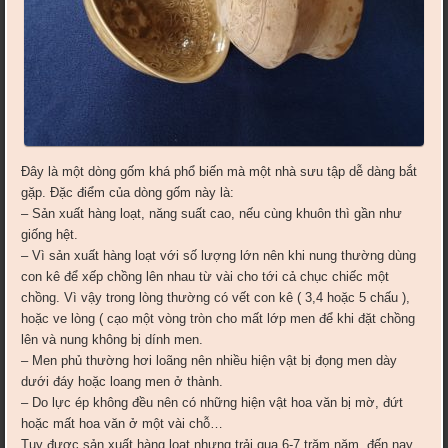
Đây là một dòng gốm khá phổ biến mà một nhà sưu
tập dễ dàng bắt
gặp. Đặc điểm của dòng gốm này là:
– Sản xuất hàng loạt, năng suất cao, nếu cùng khuôn thì gần như
giống hệt.
– Vì sản xuất hàng loạt với số lượng lớn nên khi nung thường dùng
con kê để xếp chồng lên nhau từ vài cho tới cả chục chiếc một
chồng. Vì vậy trong lòng thường có vết con kê ( 3,4 hoặc 5 chấu ),
hoặc ve lòng ( cạo một vòng tròn cho mất lớp men để khi đặt chồng
lên và nung không bị dính men.
– Men phủ thường hơi loãng nên nhiều hiện vật bị đọng men dày
dưới đáy hoặc loang men ở thành.
– Do lực ép không đều nên có những hiện vật hoa văn bị mờ, đứt
hoặc mất hoa văn ở một vài chỗ…
Tuy được sản xuất hàng loạt nhưng trải qua 6-7 trăm năm, đến nay