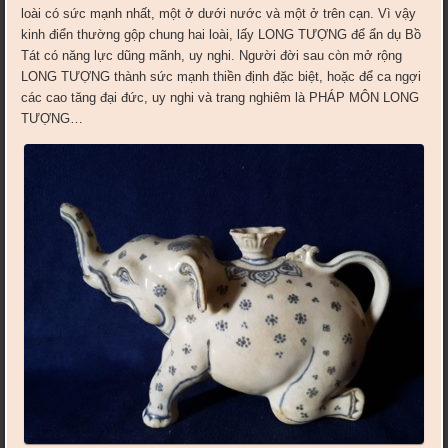
loài có sức mạnh nhất, một ở dưới nước và một ở trên cạn. Vì vậy
kinh điển thường gộp chung hai loài, lấy LONG TƯỢNG để ẩn dụ Bồ
Tát có năng lực dũng mãnh, uy nghi. Người đời sau còn mở rộng
LONG TƯỢNG thành sức mạnh thiền định đặc biệt, hoặc để ca ngợi
các cao tăng đại đức, uy nghi và trang nghiêm là PHÁP MÔN LONG
TƯỢNG…