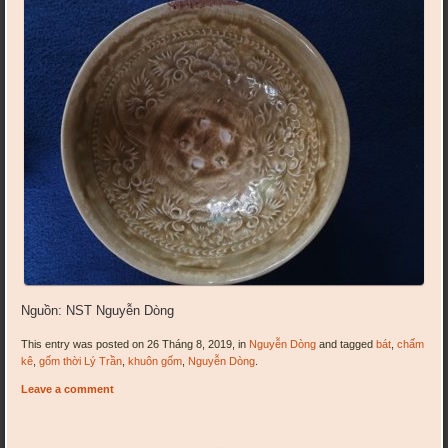
Nguồn: NST Nguyễn Dòng
This entry was posted on 26 Tháng 8, 2019, in
Nguyễn Dòng
and tagged
bát
,
chấm
kê
,
gốm thời Lý Trần
,
khuôn gốm
,
Nguyễn Dòng
.
Leave a comment