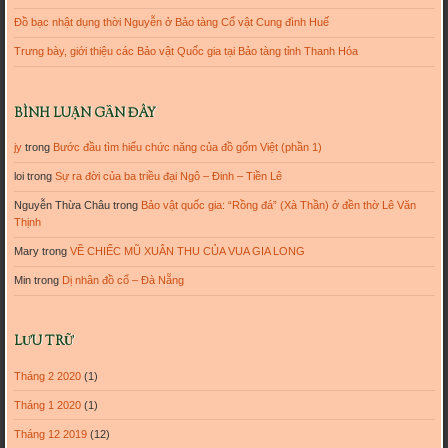
Đồ bạc nhật dụng thời Nguyễn ở Bảo tàng Cổ vật Cung đình Huế
Trưng bày, giới thiệu các Bảo vật Quốc gia tại Bảo tàng tỉnh Thanh Hóa
BÌNH LUẬN GẦN ĐÂY
jy
trong
Bước đầu tìm hiểu chức năng của đồ gốm Việt (phần 1)
loi
trong
Sự ra đời của ba triều đại Ngô – Đinh – Tiền Lê
Nguyễn Thừa Châu
trong
Bảo vật quốc gia: “Rồng đá” (Xà Thần) ở đền thờ Lê Văn
Thịnh
Mary
trong
VỀ CHIẾC MŨ XUÂN THU CỦA VUA GIA LONG
Min
trong
Dị nhân đồ cổ – Đà Nẵng
LƯU TRỮ
Tháng 2 2020
(1)
Tháng 1 2020
(1)
Tháng 12 2019
(12)