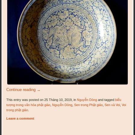
Continue reading
→
This entry was posted on 25 Tháng 10, 2019, in
Nguyễn Dòng
and tagged
biểu
tượng trong văn hóa phật giáo
,
Nguyễn Dòng
,
Sen trong Phật giáo
,
Sen và Voi
,
Voi
trong phật giáo
.
Leave a comment