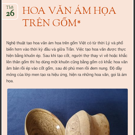
HOA VĂN ÁM HỌA
Th8
26
TRÊN GỐM*
Nghệ thuật tạo hoa văn ám họa trên gốm Việt có từ thời Lý và phổ
biến hơn vào thời kỳ đầu và giữa Trần. Việc tạo hoa văn được thực
hiện bằng khuôn ép. Sau khi tạo cốt, người thợ thay vì vẽ hoặc khắc
lên thân gốm thì họ dùng một khuôn cũng bằng gốm có khắc hoa văn
âm bản rồi ép vào cốt gốm, sau đó phủ men rồi đem nung. Độ dầy
mỏng của lớp men tạo ra hiệu ứng, hiện ra những hoa văn, gọi là ám
họa.