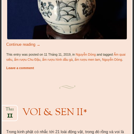
Continue reading
→
This entry was posted on 11 Tháng 11, 2019, in
Nguyễn Dòng
and tagged
Ấm quai
siêu
,
ấm rượu Chu Đậu
,
ấm rượu hình đầu gà
,
ấm rượu men lam
,
Nguyễn Dòng
.
Leave a comment
VOI & SEN II*
Th11
11
Trong kinh phật có nhắc tới 21 loài động vật, trong đó rồng và voi là