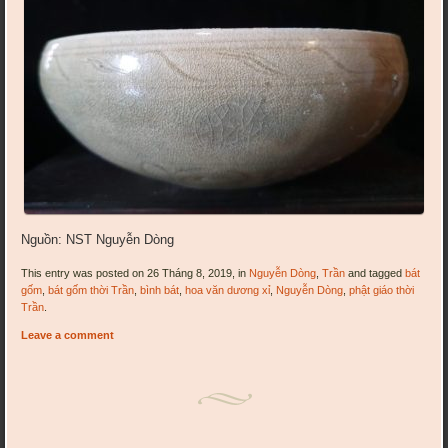
Nguồn: NST Nguyễn Dòng
This entry was posted on 26 Tháng 8, 2019, in
Nguyễn Dòng
,
Trần
and tagged
bát
gốm
,
bát gốm thời Trần
,
bình bát
,
hoa văn dương xỉ
,
Nguyễn Dòng
,
phật giáo thời
Trần
.
Leave a comment