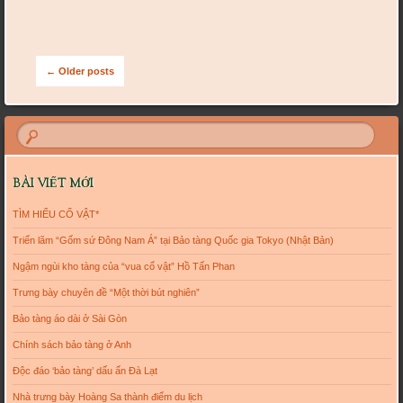
Post navigation
←
Older posts
BÀI VIẾT MỚI
TÌM HIỂU CỔ VẬT*
Triển lãm “Gốm sứ Đông Nam Á” tại Bảo tàng Quốc gia Tokyo (Nhật Bản)
Ngậm ngùi kho tàng của “vua cổ vật” Hồ Tấn Phan
Trưng bày chuyên đề “Một thời bút nghiên”
Bảo tàng áo dài ở Sài Gòn
Chính sách bảo tàng ở Anh
Độc đáo ‘bảo tàng’ dấu ấn Đà Lạt
Nhà trưng bày Hoàng Sa thành điểm du lịch