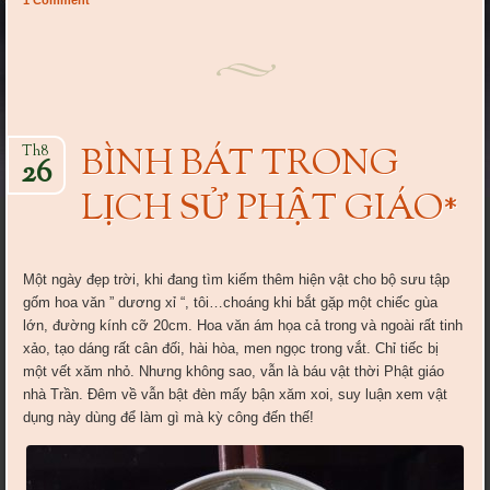
1 Comment
BÌNH BÁT TRONG
Th8
26
LỊCH SỬ PHẬT GIÁO*
Một ngày đẹp trời, khi đang tìm kiếm thêm hiện vật cho bộ sưu tập
gốm hoa văn ” dương xỉ “, tôi…choáng khi bắt gặp một chiếc gùa
lớn, đường kính cỡ 20cm. Hoa văn ám họa cả trong và ngoài rất tinh
xảo, tạo dáng rất cân đối, hài hòa, men ngọc trong vắt. Chỉ tiếc bị
một vết xăm nhỏ. Nhưng không sao, vẫn là báu vật thời Phật giáo
nhà Trần. Đêm về vẫn bật đèn mấy bận xăm xoi, suy luận xem vật
dụng này dùng để làm gì mà kỳ công đến thế!