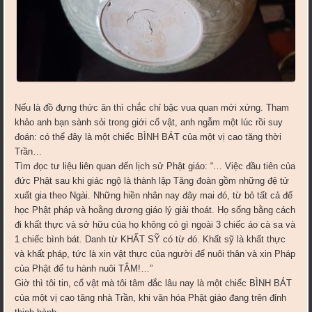
Nếu là đồ đựng thức ăn thì chắc chỉ bậc vua quan mới xứng. Tham
khảo anh bạn sành sỏi trong giới cổ vật, anh ngẫm một lúc rồi suy
đoán: có thể đây là một chiếc BÌNH BÁT của một vị cao tăng thời
Trần…
Tìm đọc tư liệu liên quan đến lịch sử Phật giáo: “… Việc đầu tiên của
đức Phật sau khi giác ngộ là thành lập Tăng đoàn gồm những đệ tử
xuất gia theo Ngài. Những hiền nhân nay đây mai đó, từ bỏ tất cả để
học Phật pháp và hoằng dương giáo lý giải thoát. Họ sống bằng cách
đi khất thực và sở hữu của họ không có gì ngoài 3 chiếc áo cà sa và
1 chiếc bình bát. Danh từ KHẤT SỸ có từ đó. Khất sỹ là khất thực
và khất pháp, tức là xin vật thực của người để nuôi thân và xin Pháp
của Phật để tu hành nuôi TÂM!…”
Giờ thì tôi tin, cổ vật mà tôi tâm đắc lâu nay là một chiếc BÌNH BÁT
của một vị cao tăng nhà Trần, khi văn hóa Phật giáo đang trên đỉnh