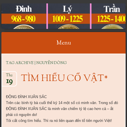
CỔ VẬT VIỆT NAM
Menu
Skip
TAG ARCHIVE | NGUYỄN DÒNG
to
content
TÌM HIỂU CỔ VẬT*
Th2
19
ĐỘNG ĐÌNH XUÂN SẮC
Trên các bình tỳ bà cuối thế kỷ 14 một số có minh văn. Trong số đó
ĐỘNG ĐÌNH XUÂN SẮC là minh văn chiếm tỷ lệ cao hơn cả – ắt
phải có nguyên do!
Tôi cất công tìm hiểu. Thì ra nó liên quan đến tổ tiên người Việt!