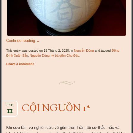
Continue reading
→
This entry was posted on 19 Tháng 2, 2020, in
Nguyễn Dòng
and tagged
Động
Đình Xuân Sắc
,
Nguyễn Dòng
,
tỳ bà gốm Chu Đậu
.
Leave a comment
CỘI NGUỒN 1*
Th11
11
Khi sưu tầm và nghiên cứu về gốm thời Trần, tôi cứ thắc mắc và