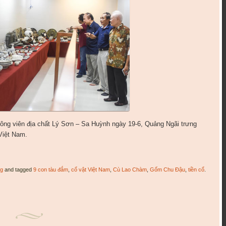
 công viên địa chất Lý Sơn – Sa Huỳnh ngày 19-6, Quảng Ngãi trưng
Việt Nam.
ng
and tagged
9 con tàu đắm
,
cổ vật Việt Nam
,
Cù Lao Chàm
,
Gốm Chu Đậu
,
tiền cổ
.