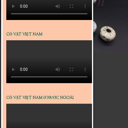
CỔ VẬT VIỆT NAM
CỔ VẬT VIỆT NAM Ở NƯỚC NGOÀI