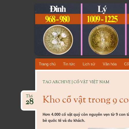
CỔ VẬT VI
TỔNG HỢP CÁC DÒNG CỔ VẬT VIỆT NAM QU
Skip
Trang chủ
Tin tức
Lịch sử
Văn hóa
Cổ
to
content
TAG ARCHIVE | CỔ VẬT VIỆT NAM
Kho cổ vật trong 9 c
Th6
28
Hơn 4.000 cổ vật quý còn nguyên vẹn từ 9 con t
bè quốc tế và du khách.