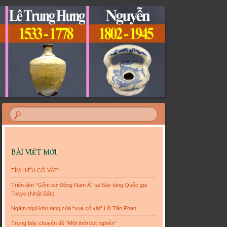
BÀI VIẾT MỚI
TÌM HIỂU CỔ VẬT*
Triển lãm “Gốm sứ Đông Nam Á” tại Bảo tàng Quốc gia
Tokyo (Nhật Bản)
Ngậm ngùi kho tàng của “vua cổ vật” Hồ Tấn Phan
Trưng bày chuyên đề “Một thời bút nghiên”