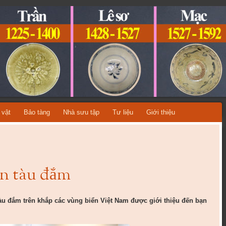
ỆT NAM
A TỪNG THỜI KỲ LỊCH SỬ!
 vật
Bảo tàng
Nhà sưu tập
Tư liệu
Giới thiệu
on tàu đắm
àu đắm trên khắp các vùng biển Việt Nam được giới thiệu đến bạn