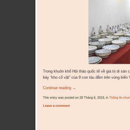
Trong khuôn khổ Hội thảo quốc tế về giá trị di sản
bày “kho cổ vật” của 9 con tàu đắm trên vùng biển 
Continue reading
→
This entry was posted on 28 Tháng 6, 2019, in
Thông tin chu
Leave a comment