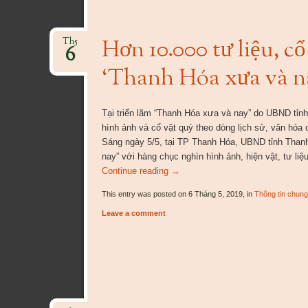
Hơn 10.000 tư liệu, cổ
Th5
6
‘Thanh Hóa xưa và n
Tại triển lãm “Thanh Hóa xưa và nay” do UBND tỉnh
hình ảnh và cổ vật quý theo dòng lịch sử, văn hóa
Sáng ngày 5/5, tại TP Thanh Hóa, UBND tỉnh Thanh
nay” với hàng chục nghìn hình ảnh, hiện vật, tư liệ
Continue reading
→
This entry was posted on 6 Tháng 5, 2019, in
Thông tin chung
Leave a comment