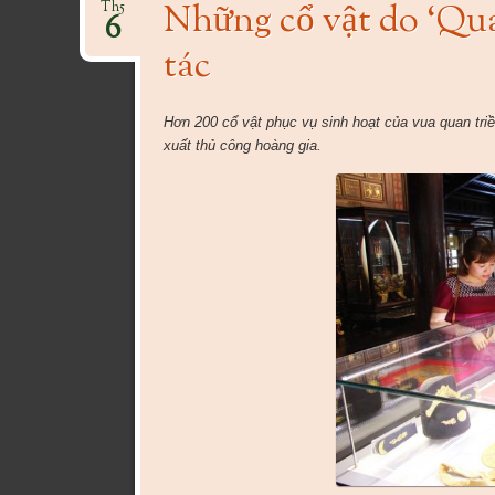
Những cổ vật do ‘Qu
Th5
6
tác
Hơn 200 cổ vật phục vụ sinh hoạt của vua quan tri
xuất thủ công hoàng gia.