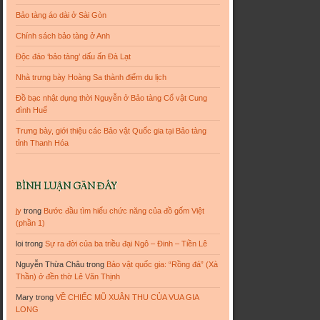
Bảo tàng áo dài ở Sài Gòn
Chính sách bảo tàng ở Anh
Độc đáo ‘bảo tàng’ dấu ấn Đà Lạt
Nhà trưng bày Hoàng Sa thành điểm du lịch
Đồ bạc nhật dụng thời Nguyễn ở Bảo tàng Cổ vật Cung
đình Huế
Trưng bày, giới thiệu các Bảo vật Quốc gia tại Bảo tàng
tỉnh Thanh Hóa
BÌNH LUẬN GẦN ĐÂY
jy
trong
Bước đầu tìm hiểu chức năng của đồ gốm Việt
(phần 1)
loi
trong
Sự ra đời của ba triều đại Ngô – Đinh – Tiền Lê
Nguyễn Thừa Châu
trong
Bảo vật quốc gia: “Rồng đá” (Xà
Thần) ở đền thờ Lê Văn Thịnh
Mary
trong
VỀ CHIẾC MŨ XUÂN THU CỦA VUA GIA
LONG