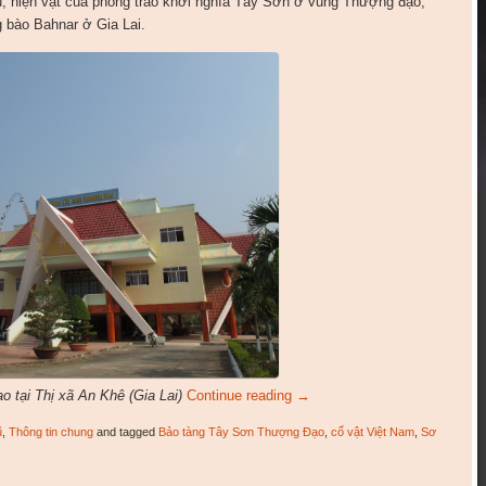
iệu, hiện vật của phong trào khởi nghĩa Tây Sơn ở vùng Thượng đạo,
 bào Bahnar ở Gia Lai.
 tại Thị xã An Khê (Gia Lai)
Continue reading
→
ũ
,
Thông tin chung
and tagged
Bảo tàng Tây Sơn Thượng Đạo
,
cổ vật Việt Nam
,
Sơ