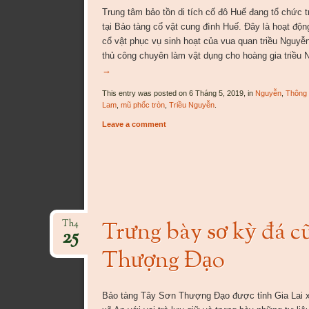
Trung tâm bảo tồn di tích cố đô Huế đang tổ chức 
tại Bảo tàng cổ vật cung đình Huế. Đây là hoạt độ
cổ vật phục vụ sinh hoạt của vua quan triều Nguyễ
thủ công chuyên làm vật dụng cho hoàng gia triều 
→
This entry was posted on 6 Tháng 5, 2019, in
Nguyễn
,
Thông 
Lam
,
mũ phốc tròn
,
Triều Nguyễn
.
Leave a comment
Trưng bày sơ kỳ đá c
Th4
25
Thượng Đạo
Bảo tàng Tây Sơn Thượng Đạo được tỉnh Gia Lai x