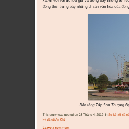
xã An với vai trò lưu giữ và trưng bày những tư l
đồng thời trưng bày những di sản văn hóa của đồng
Bảo tàng Tây Sơn Thượng Đạo
This entry was posted on 25 Tháng 4, 2019, in
Sơ kỳ đồ đá c
kỳ đá cũ An Khê
.
Leave a comment