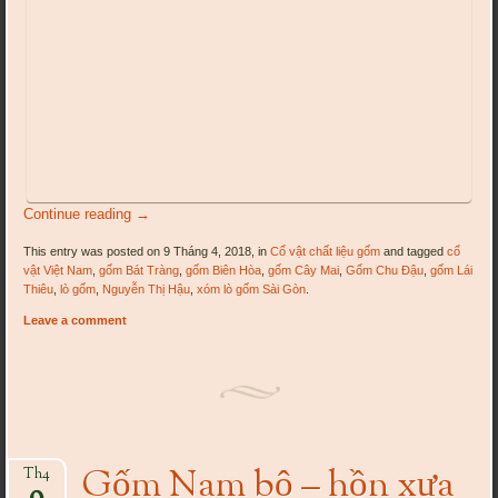
Continue reading
→
This entry was posted on 9 Tháng 4, 2018, in
Cổ vật chất liệu gốm
and tagged
cổ
vật Việt Nam
,
gốm Bát Tràng
,
gốm Biên Hòa
,
gốm Cây Mai
,
Gốm Chu Đậu
,
gốm Lái
Thiêu
,
lò gốm
,
Nguyễn Thị Hậu
,
xóm lò gốm Sài Gòn
.
Leave a comment
Gốm Nam bộ – hồn xưa
Th4
9