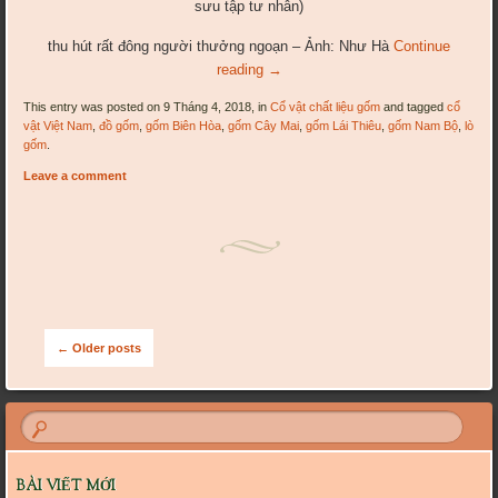
sưu tập tư nhân)
thu hút rất đông người thưởng ngoạn – Ảnh: Như Hà
Continue
reading
→
This entry was posted on 9 Tháng 4, 2018, in
Cổ vật chất liệu gốm
and tagged
cổ
vật Việt Nam
,
đồ gốm
,
gốm Biên Hòa
,
gốm Cây Mai
,
gốm Lái Thiêu
,
gốm Nam Bộ
,
lò
gốm
.
Leave a comment
Post navigation
←
Older posts
BÀI VIẾT MỚI