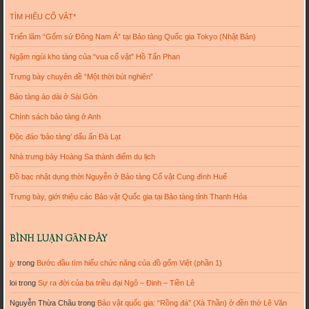
TÌM HIỂU CỔ VẬT*
Triển lãm “Gốm sứ Đông Nam Á” tại Bảo tàng Quốc gia Tokyo (Nhật Bản)
Ngậm ngùi kho tàng của “vua cổ vật” Hồ Tấn Phan
Trưng bày chuyên đề “Một thời bút nghiên”
Bảo tàng áo dài ở Sài Gòn
Chính sách bảo tàng ở Anh
Độc đáo ‘bảo tàng’ dấu ấn Đà Lạt
Nhà trưng bày Hoàng Sa thành điểm du lịch
Đồ bạc nhật dụng thời Nguyễn ở Bảo tàng Cổ vật Cung đình Huế
Trưng bày, giới thiệu các Bảo vật Quốc gia tại Bảo tàng tỉnh Thanh Hóa
BÌNH LUẬN GẦN ĐÂY
jy
trong
Bước đầu tìm hiểu chức năng của đồ gốm Việt (phần 1)
loi
trong
Sự ra đời của ba triều đại Ngô – Đinh – Tiền Lê
Nguyễn Thừa Châu
trong
Bảo vật quốc gia: “Rồng đá” (Xà Thần) ở đền thờ Lê Văn