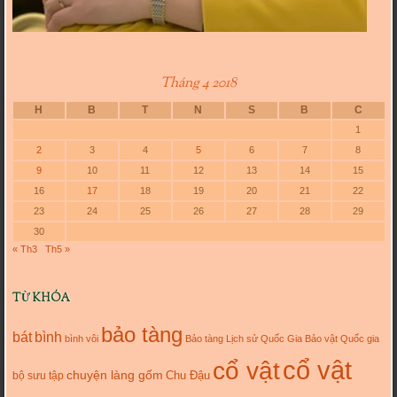
Tháng 4 2018
H
B
T
N
S
B
C
1
2
3
4
5
6
7
8
9
10
11
12
13
14
15
16
17
18
19
20
21
22
23
24
25
26
27
28
29
30
« Th3
Th5 »
TỪ KHÓA
bảo tàng
bát
bình
bình vôi
Bảo tàng Lịch sử Quốc Gia
Bảo vật Quốc gia
cổ vật
cổ vật
chuyện làng gốm
Chu Đậu
bộ sưu tập