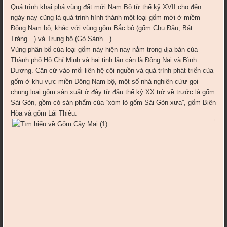
Quá trình khai phá vùng đất mới Nam Bộ từ thế kỷ XVII cho đến
ngày nay cũng là quá trình hình thành một loại gốm mới ở miềm
Đông Nam bộ, khác với vùng gốm Bắc bộ (gốm Chu Đậu, Bát
Tràng…) và Trung bộ (Gò Sành…).
Vùng phân bố của loại gốm này hiện nay nằm trong địa bàn của
Thành phố Hồ Chí Minh và hai tỉnh lân cận là Đồng Nai và Bình
Dương. Căn cứ vào mối liên hệ cội nguồn và quá trình phát triển của
gốm ở khu vực miền Đông Nam bộ, một số nhà nghiên cứư gọi
chung loại gốm sản xuất ở đây từ đầu thế kỷ XX trở về trước là gốm
Sài Gòn, gồm có sản phẩm của “xóm lò gốm Sài Gòn xưa”, gốm Biên
Hòa và gốm Lái Thiêu.