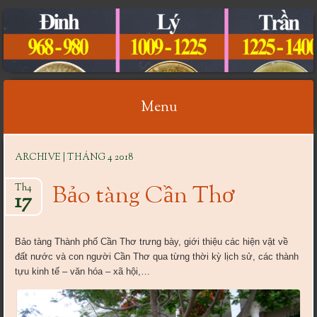
CỔ VẬT VIỆT NAM
Menu
Skip
ARCHIVE | THÁNG 4 2018
to
content
Bảo tàng Cần Thơ
Th4
17
Bảo tàng Thành phố Cần Thơ trưng bày, giới thiệu các hiện vật về
đất nước và con người Cần Thơ qua từng thời kỳ lịch sử, các thành
tựu kinh tế – văn hóa – xã hội,…