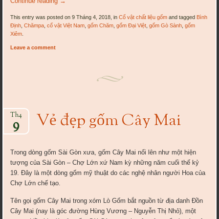
Continue reading
→
This entry was posted on 9 Tháng 4, 2018, in
Cổ vật chất liệu gốm
and tagged
Bình
Định
,
Chămpa
,
cổ vật Việt Nam
,
gốm Chăm
,
gốm Đại Việt
,
gốm Gò Sành
,
gốm
Xiêm
.
Leave a comment
Vẻ đẹp gốm Cây Mai
Th4
9
Trong dòng gốm Sài Gòn xưa, gốm Cây Mai nổi lên như một hiện
tượng của Sài Gòn – Chợ Lớn xứ Nam kỳ những năm cuối thế kỷ
19. Đây là một dòng gốm mỹ thuật do các nghệ nhân người Hoa của
Chợ Lớn chế tạo.
Tên gọi gốm Cây Mai trong xóm Lò Gốm bắt nguồn từ địa danh Đồn
Cây Mai (nay là góc đường Hùng Vương – Nguyễn Thị Nhỏ), một