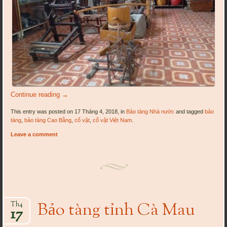
Continue reading
→
This entry was posted on 17 Tháng 4, 2018, in
Bảo tàng Nhà nước
and tagged
bảo
tàng
,
bảo tàng Cao Bằng
,
cổ vật
,
cổ vật Việt Nam
.
Leave a comment
Bảo tàng tỉnh Cà Mau
Th4
17