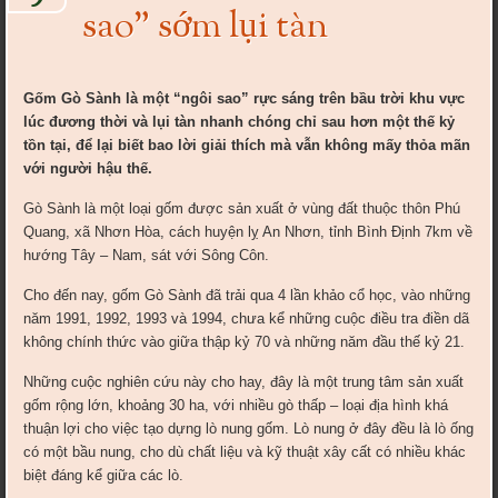
sao” sớm lụi tàn
Gốm Gò Sành là một “ngôi sao” rực sáng trên bầu trời khu vực
lúc đương thời và lụi tàn nhanh chóng chỉ sau hơn một thế kỷ
tồn tại, để lại biết bao lời giải thích mà vẫn không mấy thỏa mãn
với người hậu thế.
Gò Sành là một loại gốm được sản xuất ở vùng đất thuộc thôn Phú
Quang, xã Nhơn Hòa, cách huyện lỵ An Nhơn, tỉnh Bình Định 7km về
hướng Tây – Nam, sát với Sông Côn.
Cho đến nay, gốm Gò Sành đã trải qua 4 lần khảo cổ học, vào những
năm 1991, 1992, 1993 và 1994, chưa kể những cuộc điều tra điền dã
không chính thức vào giữa thập kỷ 70 và những năm đầu thế kỷ 21.
Những cuộc nghiên cứu này cho hay, đây là một trung tâm sản xuất
gốm rộng lớn, khoảng 30 ha, với nhiều gò thấp – loại địa hình khá
thuận lợi cho việc tạo dựng lò nung gốm. Lò nung ở đây đều là lò ống
có một bầu nung, cho dù chất liệu và kỹ thuật xây cất có nhiều khác
biệt đáng kể giữa các lò.