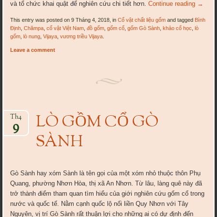
và tổ chức khai quật để nghiên cứu chi tiết hơn.
Continue reading
→
This entry was posted on 9 Tháng 4, 2018, in
Cổ vật chất liệu gốm
and tagged
Bình
Định
,
Chămpa
,
cổ vật Việt Nam
,
đồ gốm
,
gốm cổ
,
gốm Gò Sành
,
khảo cổ học
,
lò
gốm
,
lò nung
,
Vijaya
,
vương triều Vijaya
.
Leave a comment
LÒ GỒM CỔ GÒ
Th4
9
SÀNH
Gò Sành hay xóm Sành là tên gọi của một xóm nhỏ thuộc thôn Phụ
Quang, phường Nhơn Hòa, thị xã An Nhơn. Từ lâu, làng quê này đã
trở thành điểm tham quan tìm hiểu của giới nghiên cứu gốm cổ trong
nước và quốc tế. Nằm cạnh quốc lộ nối liền Quy Nhơn với Tây
Nguyên, vị trí Gò Sành rất thuận lợi cho những ai có dự định đến