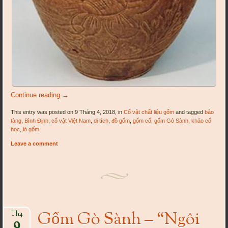
Continue reading
→
This entry was posted on 9 Tháng 4, 2018, in
Cổ vật chất liệu gốm
and tagged
bảo
tàng
,
Bình Định
,
cổ vật Việt Nam
,
di tích
,
đồ gốm
,
gốm cổ
,
gốm Gò Sành
,
khảo cổ
học
,
lò gốm
.
Leave a comment
Gốm Gò Sành – “Ngôi
Th4
9