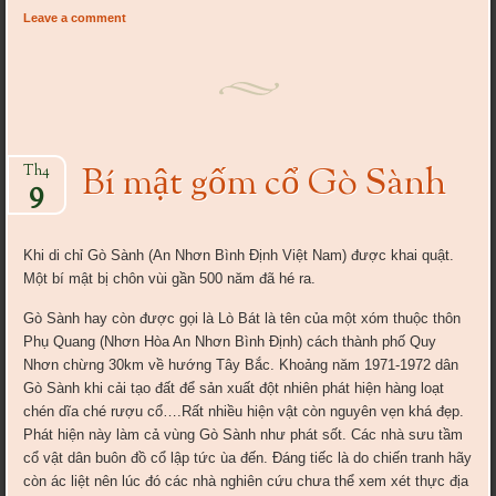
Leave a comment
Bí mật gốm cổ Gò Sành
Th4
9
Khi di chỉ Gò Sành (An Nhơn Bình Định Việt Nam) được khai quật.
Một bí mật bị chôn vùi gần 500 năm đã hé ra.
Gò Sành hay còn được gọi là Lò Bát là tên của một xóm thuộc thôn
Phụ Quang (Nhơn Hòa An Nhơn Bình Định) cách thành phố Quy
Nhơn chừng 30km về hướng Tây Bắc. Khoảng năm 1971-1972 dân
Gò Sành khi cải tạo đất để sản xuất đột nhiên phát hiện hàng loạt
chén dĩa ché rượu cổ….Rất nhiều hiện vật còn nguyên vẹn khá đẹp.
Phát hiện này làm cả vùng Gò Sành như phát sốt. Các nhà sưu tầm
cổ vật dân buôn đồ cổ lập tức ùa đến. Đáng tiếc là do chiến tranh hãy
còn ác liệt nên lúc đó các nhà nghiên cứu chưa thể xem xét thực địa