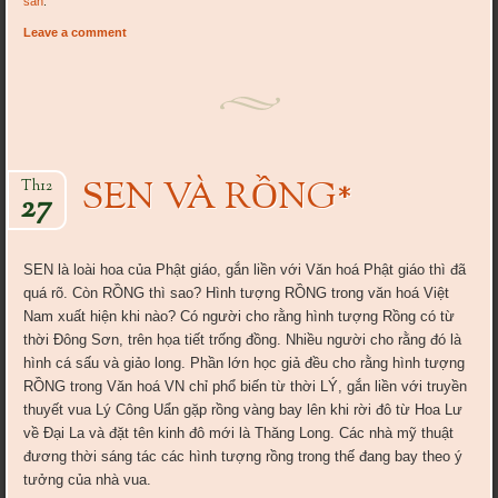
săn
.
Leave a comment
SEN VÀ RỒNG*
Th12
27
SEN là loài hoa của Phật giáo, gắn liền với Văn hoá Phật giáo thì đã
quá rõ. Còn RỒNG thì sao? Hình tượng RỒNG trong văn hoá Việt
Nam xuất hiện khi nào? Có người cho rằng hình tượng Rồng có từ
thời Đông Sơn, trên họa tiết trống đồng. Nhiều người cho rằng đó là
hình cá sấu và giảo long. Phần lớn học giả đều cho rằng hình tượng
RỒNG trong Văn hoá VN chỉ phổ biến từ thời LÝ, gắn liền với truyền
thuyết vua Lý Công Uẩn gặp rồng vàng bay lên khi rời đô từ Hoa Lư
về Đại La và đặt tên kinh đô mới là Thăng Long. Các nhà mỹ thuật
đương thời sáng tác các hình tượng rồng trong thế đang bay theo ý
tưởng của nhà vua.