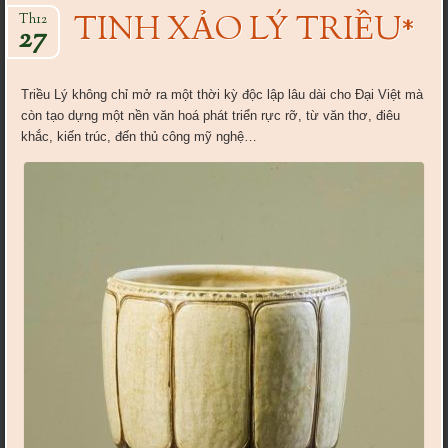
TINH XẢO LÝ TRIỀU*
Th12
27
Triều Lý không chỉ mở ra một thời kỳ độc lập lâu dài cho Đại Việt mà
còn tạo dựng một nền văn hoá phát triển rực rỡ, từ văn thơ, điêu
khắc, kiến trúc, đến thủ công mỹ nghệ…