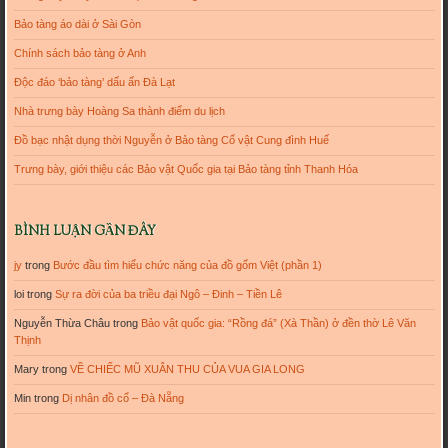
Bảo tàng áo dài ở Sài Gòn
Chính sách bảo tàng ở Anh
Độc đáo ‘bảo tàng’ dấu ấn Đà Lạt
Nhà trưng bày Hoàng Sa thành điểm du lịch
Đồ bạc nhật dụng thời Nguyễn ở Bảo tàng Cổ vật Cung đình Huế
Trưng bày, giới thiệu các Bảo vật Quốc gia tại Bảo tàng tỉnh Thanh Hóa
BÌNH LUẬN GẦN ĐÂY
jy
trong
Bước đầu tìm hiểu chức năng của đồ gốm Việt (phần 1)
loi
trong
Sự ra đời của ba triều đại Ngô – Đinh – Tiền Lê
Nguyễn Thừa Châu
trong
Bảo vật quốc gia: “Rồng đá” (Xà Thần) ở đền thờ Lê Văn
Thịnh
Mary
trong
VỀ CHIẾC MŨ XUÂN THU CỦA VUA GIA LONG
Min
trong
Dị nhân đồ cổ – Đà Nẵng