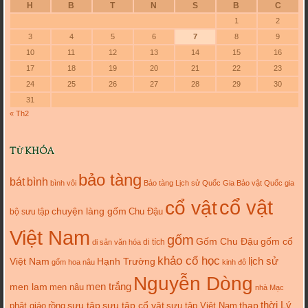
H
B
T
N
S
B
C
1
2
3
4
5
6
7
8
9
10
11
12
13
14
15
16
17
18
19
20
21
22
23
24
25
26
27
28
29
30
31
« Th2
TỪ KHÓA
bảo tàng
bát
bình
bình vôi
Bảo tàng Lịch sử Quốc Gia
Bảo vật Quốc gia
cổ vật
cổ vật
chuyện làng gốm
Chu Đậu
bộ sưu tập
Việt Nam
gốm
gốm cổ
Gốm Chu Đậu
di tích
di sản văn hóa
khảo cổ học
lịch sử
Việt Nam
Hạnh Trường
gốm hoa nâu
kinh đô
Nguyễn Dòng
men trắng
men lam
men nâu
nhà Mạc
thời Lý
sưu tập cổ vật
thạp
phật giáo
rồng
sưu tập
sưu tập Việt Nam