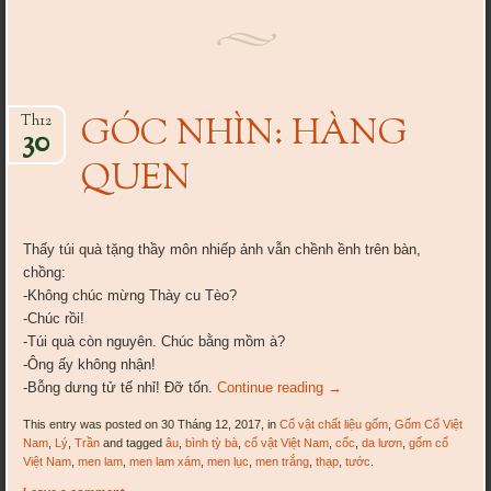
GÓC NHÌN: HÀNG
Th12
30
QUEN
Thấy túi quà tặng thầy môn nhiếp ảnh vẫn chềnh ềnh trên bàn,
chồng:
-Không
chúc mừng
Thày cu Tèo?
-Chúc rồi!
-Túi quà còn nguyên. Chúc bằng mồm à?
-Ông ấy không nhận!
-Bỗng dưng tử tế nhỉ! Đỡ tốn.
Continue reading
→
This entry was posted on 30 Tháng 12, 2017, in
Cổ vật chất liệu gốm
,
Gốm Cổ Việt
Nam
,
Lý
,
Trần
and tagged
âu
,
bình tỳ bà
,
cổ vật Việt Nam
,
cốc
,
da lươn
,
gốm cổ
Việt Nam
,
men lam
,
men lam xám
,
men lục
,
men trắng
,
thạp
,
tước
.