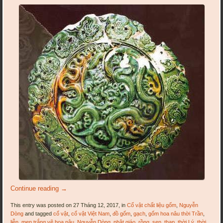
Continue reading
→
This entry was posted on 27 Tháng 12, 2017, in
Cổ vật chất liệu gốm
,
Nguyễn
Dòng
and tagged
cổ vật
,
cổ vật Việt Nam
,
đồ gốm
,
gạch
,
gốm hoa nâu thời Trần
,
liễn
,
men trắng vẽ hoa nâu
,
Nguyễn Dòng
,
phật giáo
,
rồng
,
sen
,
thạp
,
thời Lý
,
thời