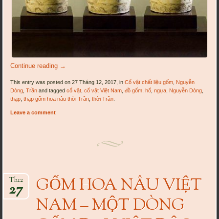
Continue reading
→
This entry was posted on 27 Tháng 12, 2017, in
Cổ vật chất liệu gốm
,
Nguyễn
Dòng
,
Trần
and tagged
cổ vật
,
cổ vật Việt Nam
,
đồ gốm
,
hổ
,
ngựa
,
Nguyễn Dòng
,
thạp
,
thạp gốm hoa nâu thời Trần
,
thời Trần
.
Leave a comment
GỐM HOA NÂU VIỆT
Th12
27
NAM – MỘT DÒNG