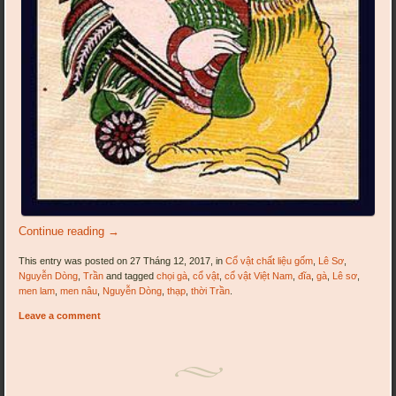
Continue reading
→
This entry was posted on 27 Tháng 12, 2017, in
Cổ vật chất liệu gốm
,
Lê Sơ
,
Nguyễn Dòng
,
Trần
and tagged
chọi gà
,
cổ vật
,
cổ vật Việt Nam
,
đĩa
,
gà
,
Lê sơ
,
men lam
,
men nâu
,
Nguyễn Dòng
,
thạp
,
thời Trần
.
Leave a comment