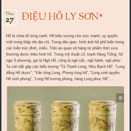
ĐIỆU HỔ LY SƠN*
Th12
27
Hổ là chúa tể rừng xanh. Hổ biểu tượng cho sức mạnh, uy quyền,
một trong thập nhị địa chi. Trong dân gian, hình ảnh hổ phổ biến trong
các kiến trúc đình, miếu. Trên áo quan võ hàng tứ phẩm thời xưa
thường được thêu hình hổ. Trong mỹ thuật cổ, tranh Hàng Trống, hổ
ngự 5 phương, gọi là Ngũ Hổ, cũng là ngũ sắc, ngũ hành, ngũ phúc.
Ta còn bắt gặp các biểu tượng “Tả Thanh Long, Hữu Bạch Hổ”, “Long
đằng Hổ dược”, “Vân tùng Long, Phong tùng hổ”, “Long sinh quyền,
Hổ sinh phong”, “Long Hổ tương phùng, hàng Long phục Hổ”,…