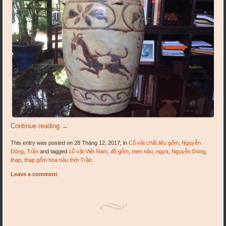
Continue reading
→
This entry was posted on 28 Tháng 12, 2017, in
Cổ vật chất liệu gốm
,
Nguyễn
Dòng
,
Trần
and tagged
cổ vật Việt Nam
,
đồ gốm
,
men nâu
,
ngựa
,
Nguyễn Dòng
,
thạp
,
thạp gốm hoa nâu thời Trần
.
Leave a comment