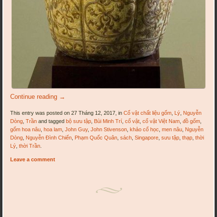
Continue reading
→
This entry was posted on 27 Tháng 12, 2017, in
Cổ vật chất liệu gốm
,
Lý
,
Nguyễn
Dòng
,
Trần
and tagged
bộ sưu tập
,
Bùi Minh Trí
,
cổ vật
,
cổ vật Việt Nam
,
đồ gốm
,
gốm hoa nâu
,
hoa lam
,
John Guy
,
John Stivenson
,
khảo cổ học
,
men nâu
,
Nguyễn
Dòng
,
Nguyễn Đình Chiến
,
Phạm Quốc Quân
,
sách
,
Singapore
,
sưu tập
,
thạp
,
thời
Lý
,
thời Trần
.
Leave a comment