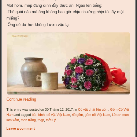
Một hôm, mép đang dính đầy thức ăn, Ngão lên tiếng:
-Thế quái nào mà ông không bao giờ chịu nhường nhịn tôi lấy một
miếng?
-Ông có dở hơi không-Lươn vặc lại.
Continue reading
→
This entry was posted on 30 Tháng 12, 2017, in
Cổ vật chất liệu gốm
,
Gốm Cổ Việt
Nam
and tagged
bát
,
bình
,
cổ vật Việt Nam
,
đồ gốm
,
gốm cổ Việt Nam
,
Lê sơ
,
men
lam xám
,
men trắng
,
thạp
,
thời Lý
.
Leave a comment