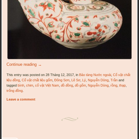
Continue reading
→
This entry was posted on 28 Tháng 12, 2017, in
Bảo tàng Nước ngoài
,
Cổ vật chất
liệu đồng
,
Cổ vật chất liệu gốm
,
Đông Sơn
,
Lê Sơ
,
Lý
,
Nguyễn Dòng
,
Trần
and
tagged
bình
,
chim
,
cổ vật Việt Nam
,
đồ đồng
,
đồ gốm
,
Nguyễn Dòng
,
rồng
,
thạp
,
trống đồng
.
Leave a comment