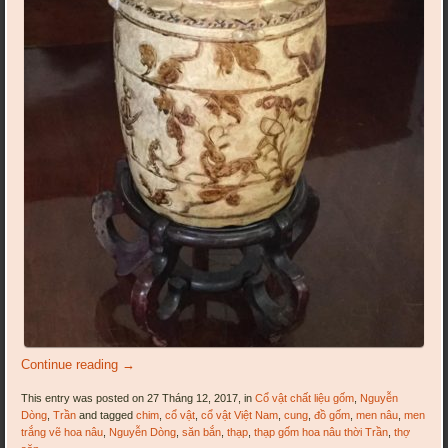
Continue reading
→
This entry was posted on 27 Tháng 12, 2017, in
Cổ vật chất liệu gốm
,
Nguyễn
Dòng
,
Trần
and tagged
chim
,
cổ vật
,
cổ vật Việt Nam
,
cung
,
đồ gốm
,
men nâu
,
men
trắng vẽ hoa nâu
,
Nguyễn Dòng
,
săn bắn
,
thạp
,
thạp gốm hoa nâu thời Trần
,
thợ