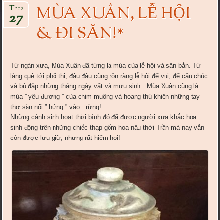
MÙA XUÂN, LỄ HỘI
Th12
27
& ĐI SĂN!*
Từ ngàn xưa, Mùa Xuân đã từng là mùa của lễ hội và săn bắn. Từ
làng quê tới phố thị, đâu đâu cũng rộn ràng lễ hội để vui, để cầu chúc
và bù đắp những tháng ngày vất vả mưu sinh…Mùa Xuân cũng là
mùa ” yêu đương ” của chim muông và hoang thú khiến những tay
thợ săn nổi ” hứng ” vào…rừng!…
Những cảnh sinh hoạt thời bình đó đã được người xưa khắc họa
sinh động trên những chiếc thạp gốm hoa nâu thời Trần mà nay vẫn
còn được lưu giữ, nhưng rất hiếm hoi!