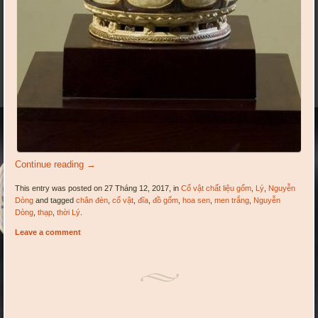
Continue reading
→
This entry was posted on 27 Tháng 12, 2017, in
Cổ vật chất liệu gốm
,
Lý
,
Nguyễn
Dòng
and tagged
chân đèn
,
cổ vật
,
đĩa
,
đồ gốm
,
hoa sen
,
men trắng
,
Nguyễn
Dòng
,
thạp
,
thời Lý
.
Leave a comment