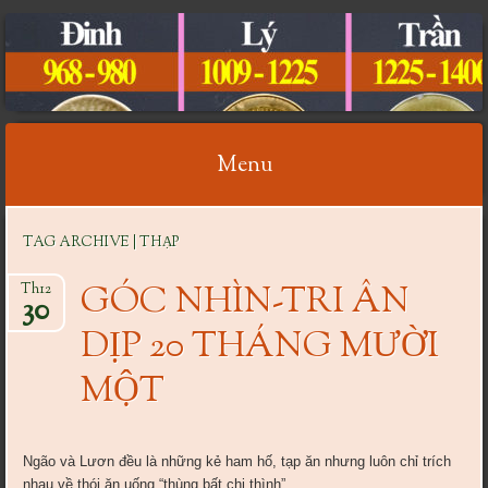
CỔ VẬT VIỆT NAM
Menu
Skip
TAG ARCHIVE | THẠP
to
content
GÓC NHÌN-TRI ÂN
Th12
30
DỊP 20 THÁNG MƯỜI
MỘT
Ngão và Lươn đều là những kẻ ham hố, tạp ăn nhưng luôn chỉ trích
nhau về thói ăn uống “thùng bất chi thình”.