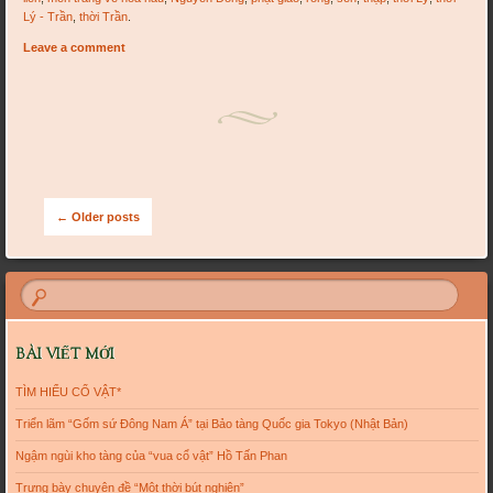
Lý - Trần
,
thời Trần
.
Leave a comment
Post navigation
←
Older posts
BÀI VIẾT MỚI
TÌM HIỂU CỔ VẬT*
Triển lãm “Gốm sứ Đông Nam Á” tại Bảo tàng Quốc gia Tokyo (Nhật Bản)
Ngậm ngùi kho tàng của “vua cổ vật” Hồ Tấn Phan
Trưng bày chuyên đề “Một thời bút nghiên”