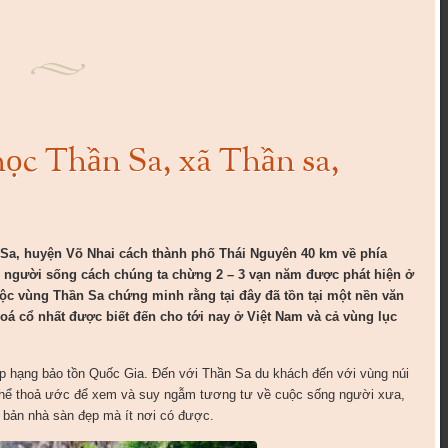
học Thần Sa, xã Thần sa,
 Sa, huyện Võ Nhai cách thành phố Thái Nguyên 40 km về phía
n người sống cách chúng ta chừng 2 – 3 vạn năm được phát hiện ở
c vùng Thần Sa chứng minh rằng tại đây đã tồn tại một nền văn
hoá cổ nhất được biết đến cho tới nay ở Việt Nam và cả vùng lục
p hạng bảo tồn Quốc Gia. Đến với Thần Sa du khách đến với vùng núi
 thể thoả ước để xem và suy ngẫm tương tư về cuộc sống người xưa,
bản nhà sàn đẹp mà ít nơi có được.