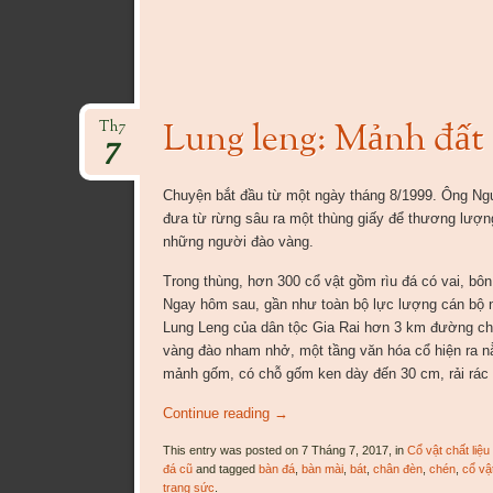
Lung leng: Mảnh đất 
Th7
7
Chuyện bắt đầu từ một ngày tháng 8/1999. Ông Ngu
đưa từ rừng sâu ra một thùng giấy để thương lượ
những người đào vàng.
Trong thùng, hơn 300 cổ vật gồm rìu đá có vai, bôn
Ngay hôm sau, gần như toàn bộ lực lượng cán bộ n
Lung Leng của dân tộc Gia Rai hơn 3 km đường chi
vàng đào nham nhở, một tầng văn hóa cổ hiện ra n
mảnh gốm, có chỗ gốm ken dày đến 30 cm, rải rác
Continue reading
→
This entry was posted on 7 Tháng 7, 2017, in
Cổ vật chất liệu
đá cũ
and tagged
bàn đá
,
bàn mài
,
bát
,
chân đèn
,
chén
,
cổ vậ
trang sức
.