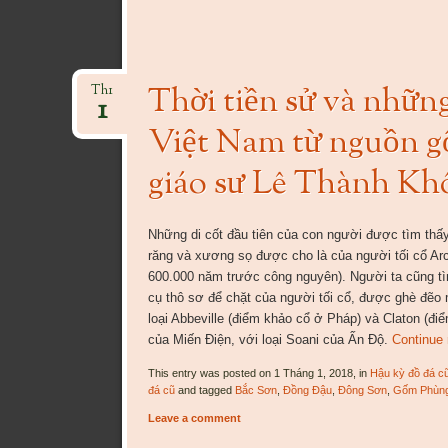
Thời tiền sử và những
Th1
1
Việt Nam từ nguồn g
giáo sư Lê Thành Khô
Những di cốt đầu tiên của con người được tìm thấ
răng và xương sọ được cho là của người tối cổ A
600.000 năm trước công nguyên). Người ta cũng tì
cụ thô sơ để chặt của người tối cổ, được ghè đẽo
loại Abbeville (điểm khảo cổ ở Pháp) và Claton (đi
của Miến Điện, với loại Soani của Ấn Độ.
Continue
This entry was posted on 1 Tháng 1, 2018, in
Hậu kỳ đồ đá c
đá cũ
and tagged
Bắc Sơn
,
Đồng Đậu
,
Đông Sơn
,
Gốm Phùn
Leave a comment