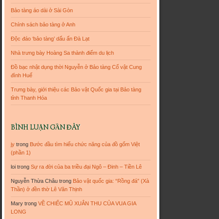
Bảo tàng áo dài ở Sài Gòn
Chính sách bảo tàng ở Anh
Độc đáo ‘bảo tàng’ dấu ấn Đà Lạt
Nhà trưng bày Hoàng Sa thành điểm du lịch
Đồ bạc nhật dụng thời Nguyễn ở Bảo tàng Cổ vật Cung
đình Huế
Trưng bày, giới thiệu các Bảo vật Quốc gia tại Bảo tàng
tỉnh Thanh Hóa
BÌNH LUẬN GẦN ĐÂY
jy
trong
Bước đầu tìm hiểu chức năng của đồ gốm Việt
(phần 1)
loi
trong
Sự ra đời của ba triều đại Ngô – Đinh – Tiền Lê
Nguyễn Thừa Châu
trong
Bảo vật quốc gia: “Rồng đá” (Xà
Thần) ở đền thờ Lê Văn Thịnh
Mary
trong
VỀ CHIẾC MŨ XUÂN THU CỦA VUA GIA
LONG