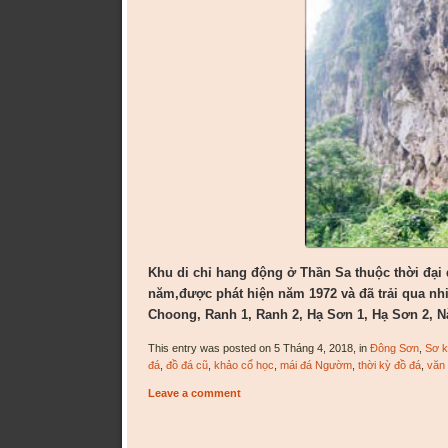
Khu di chỉ hang động ở Thần Sa thuộc thời đại 
năm,được phát hiện năm 1972 và đã trải qua nh
Choong, Ranh 1, Ranh 2, Hạ Sơn 1, Hạ Sơn 2, 
This entry was posted on 5 Tháng 4, 2018, in
Đông Sơn
,
Sơ k
đá
,
đồ đá cũ
,
khảo cổ học
,
mái đá Ngườm
,
thời kỳ đồ đá
,
văn
Leave a comment