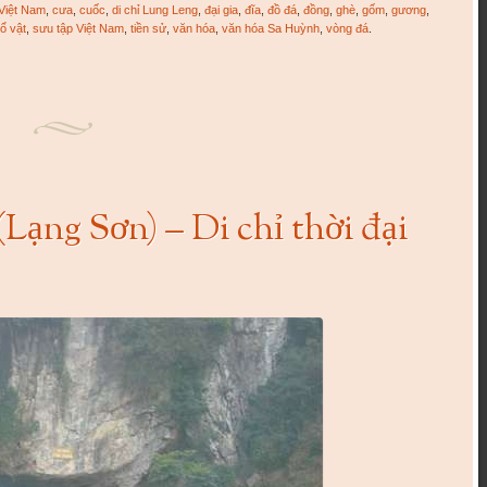
 Việt Nam
,
cưa
,
cuốc
,
di chỉ Lung Leng
,
đại gia
,
đĩa
,
đồ đá
,
đồng
,
ghè
,
gốm
,
gương
,
ổ vật
,
sưu tập Việt Nam
,
tiền sử
,
văn hóa
,
văn hóa Sa Huỳnh
,
vòng đá
.
ng Sơn) – Di chỉ thời đại