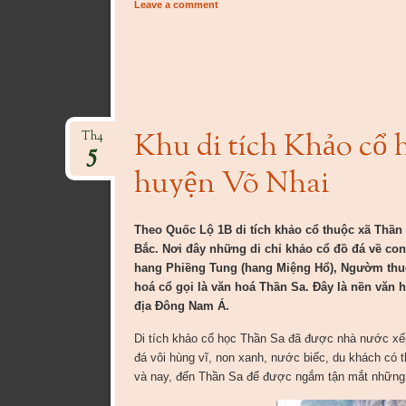
Leave a comment
Khu di tích Khảo cổ 
Th4
5
huyện Võ Nhai
Theo Quốc Lộ 1B di tích khảo cổ thuộc xã Thần
Bắc. Nơi đây những di chỉ khảo cổ đồ đá về co
hang Phiềng Tung (hang Miệng Hổ), Ngườm thuộ
hoá cổ gọi là văn hoá Thần Sa. Đây là nền văn 
địa Đông Nam Á.
Di tích khảo cổ học Thần Sa đã được nhà nước xế
đá vôi hùng vĩ, non xanh, nước biếc, du khách có
và nay, đến Thần Sa để được ngắm tận mắt những 