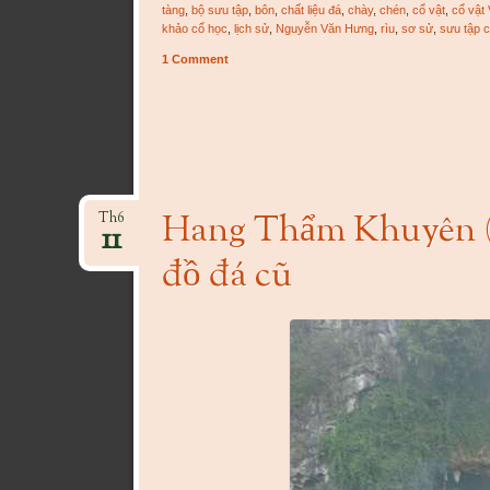
tàng
,
bộ sưu tập
,
bôn
,
chất liệu đá
,
chày
,
chén
,
cổ vật
,
cổ vật
khảo cổ học
,
lịch sử
,
Nguyễn Văn Hưng
,
rìu
,
sơ sử
,
sưu tập c
1 Comment
Hang Thẩm Khuyên (Lạ
Th6
11
đồ đá cũ