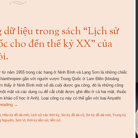
 dữ liệu trong sách “Lịch sử
ốc cho đến thế kỷ XX” của
i.
y từ năm 1955 trong các hang ở Ninh Bình và Lạng Sơn là những chiếc
rchanthropien gần với người vượn Trung Quốc ở Lam Điền (khoảng
m thấy ở Ninh Bình một số đá cuội được gia công, đó là những công
 một mặt và các dụng cụ để cắt chặt được ghè đẽo ở cả hai mặt, thuộc
ểm khảo cổ học ở Anh). Loại công cụ này có thể gắn với loại Anyathi
 reading
→
ũ
,
Hậu kỳ đồ đá mới
,
Lịch sử các thời kỳ
,
Sơ kỳ đồ đá cũ
,
Sơ kỳ đồ đá mới
,
Trung kỳ
g Nguyên
,
Sơn Vi
,
thời kỳ tiền sử
,
tiền sử
.