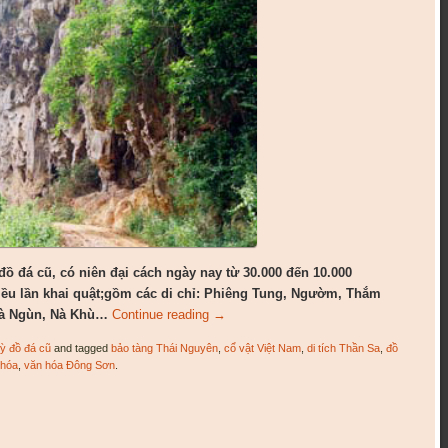
đồ đá cũ, có niên đại cách ngày nay từ 30.000 đến 10.000
iều lần khai quật;gồm các di chỉ: Phiêng Tung, Ngườm, Thắm
Nà Ngùn, Nà Khù…
Continue reading
→
ỳ đồ đá cũ
and tagged
bảo tàng Thái Nguyên
,
cổ vật Việt Nam
,
di tích Thần Sa
,
đồ
 hóa
,
văn hóa Đông Sơn
.