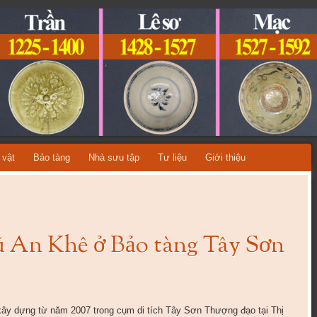
ỆT NAM
A TỪNG THỜI KỲ LỊCH SỬ!
 vật
Bảo tàng
Nhà sưu tập
Tư liệu
Giới thiệu
ũ An Khê ở Bảo tàng Tây Sơn
ây dựng từ năm 2007 trong cụm di tích Tây Sơn Thượng đạo tại Thị