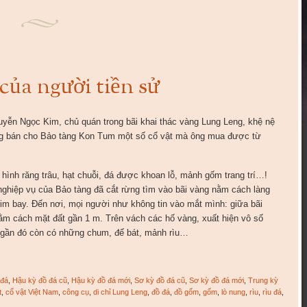
của người tiền sử
yễn Ngọc Kim, chủ quán trong bãi khai thác vàng Lung Leng, khệ nệ
ng bán cho Bảo tàng Kon Tum một số cổ vật mà ông mua được từ
 hình răng trâu, hạt chuỗi, đá được khoan lỗ, mảnh gốm trang trí…!
ghiệp vụ của Bảo tàng đã cắt rừng tìm vào bãi vàng nằm cách làng
m bay. Đến nơi, mọi người như không tin vào mắt mình: giữa bãi
ằm cách mặt đất gần 1 m. Trên vách các hố vàng, xuất hiện vô số
 gần đó còn có những chum, đế bát, mảnh rìu…
 đá
,
Hậu kỳ đồ đá cũ
,
Hậu kỳ đồ đá mới
,
Sơ kỳ đồ đá cũ
,
Sơ kỳ đồ đá mới
,
Trung kỳ
t
,
cổ vật Việt Nam
,
công cụ
,
di chỉ Lung Leng
,
đồ đá
,
đồ gốm
,
gốm
,
lò nung
,
rìu
,
rìu đá
,