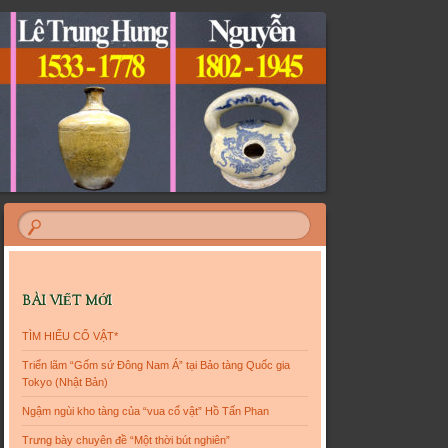
BÀI VIẾT MỚI
TÌM HIỂU CỔ VẬT*
Triển lãm “Gốm sứ Đông Nam Á” tại Bảo tàng Quốc gia
Tokyo (Nhật Bản)
Ngậm ngùi kho tàng của “vua cổ vật” Hồ Tấn Phan
Trưng bày chuyên đề “Một thời bút nghiên”