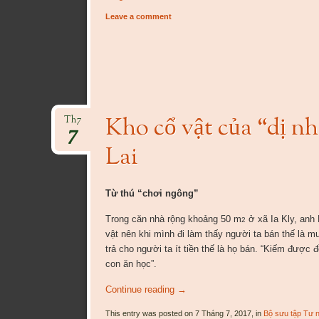
Leave a comment
Kho cổ vật của “dị 
Th7
7
Lai
Từ thú “chơi ngông”
Trong căn nhà rộng khoảng 50 m
ở xã Ia Kly, anh 
2
vật nên khi mình đi làm thấy người ta bán thế là m
trả cho người ta ít tiền thế là họ bán. “Kiếm được đ
con ăn học”.
Continue reading
→
This entry was posted on 7 Tháng 7, 2017, in
Bộ sưu tập Tư 