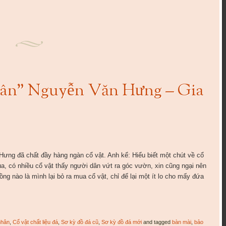
nhân” Nguyễn Văn Hưng – Gia
Hưng đã chất đầy hàng ngàn cổ vật. Anh kể: Hiểu biết một chút về cổ
ua, có nhiều cổ vật thấy người dân vứt ra góc vườn, xin cũng ngại nên
ồng nào là mình lại bỏ ra mua cổ vật, chỉ để lại một ít lo cho mấy đứa
nhân
,
Cổ vật chất liệu đá
,
Sơ kỳ đồ đá cũ
,
Sơ kỳ đồ đá mới
and tagged
bàn mài
,
bảo