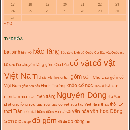
17
18
19
20
21
22
23
24
25
26
27
28
29
30
31
« Th2
TỪ KHÓA
bảo tàng
bát
bình
bình vôi
Bảo tàng Lịch sử Quốc Gia
Bảo vật Quốc gia
cổ vật
cổ vật
chuyện làng gốm
Chu Đậu
bộ sưu tập
Việt Nam
gốm
gốm cổ
Gốm Chu Đậu
di tích
di sản văn hóa
khảo cổ học
lịch sử
Việt Nam
Hạnh Trường
gốm hoa nâu
kinh đô
Nguyễn Dòng
men trắng
men lam
men nâu
nhà Mạc
thời Lý
sưu tập cổ vật
thạp
phật giáo
rồng
sưu tập
sưu tập Việt Nam
văn hóa
văn hóa Đông
thời Trần
triều đại
trống đồng
vua cổ vật
đồ gốm
Sơn
đĩa
đồ đồng
ấm
đồ đá
đại gia