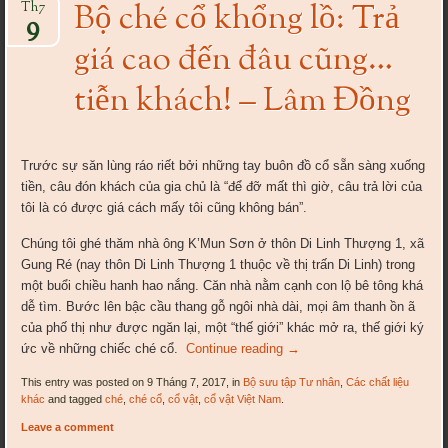
Bộ ché cổ khổng lồ: Trả
Th7
9
giá cao đến đâu cũng…
tiễn khách! – Lâm Đồng
Trước sự săn lùng ráo riết bởi những tay buôn đồ cổ sẵn sàng xuống
tiền, câu đón khách của gia chủ là “để đỡ mất thì giờ, câu trả lời của
tôi là có được giá cách mấy tôi cũng không bán”.
Chúng tôi ghé thăm nhà ông K’Mun Sơn ở thôn Di Linh Thượng 1, xã
Gung Ré (nay thôn Di Linh Thượng 1 thuộc về thị trấn Di Linh) trong
một buổi chiều hanh hao nắng. Căn nhà nằm cạnh con lộ bê tông khá
dễ tìm. Bước lên bậc cầu thang gỗ ngôi nhà dài, mọi âm thanh ồn ã
của phố thị như được ngăn lại, một “thế giới” khác mở ra, thế giới ký
ức về những chiếc ché cổ.
Continue reading
→
This entry was posted on 9 Tháng 7, 2017, in
Bộ sưu tập Tư nhân
,
Các chất liệu
khác
and tagged
ché
,
ché cổ
,
cổ vật
,
cổ vật Việt Nam
.
Leave a comment