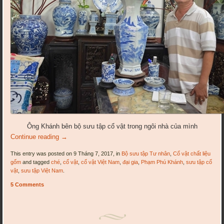
Ông Khánh bên bộ sưu tập cổ vật trong ngôi nhà của mình
Continue reading
→
This entry was posted on 9 Tháng 7, 2017, in
Bộ sưu tập Tư nhân
,
Cổ vật chất liệu
gốm
and tagged
ché
,
cổ vật
,
cổ vật Việt Nam
,
đại gia
,
Phạm Phú Khánh
,
sưu tập cổ
vật
,
sưu tập Việt Nam
.
5 Comments