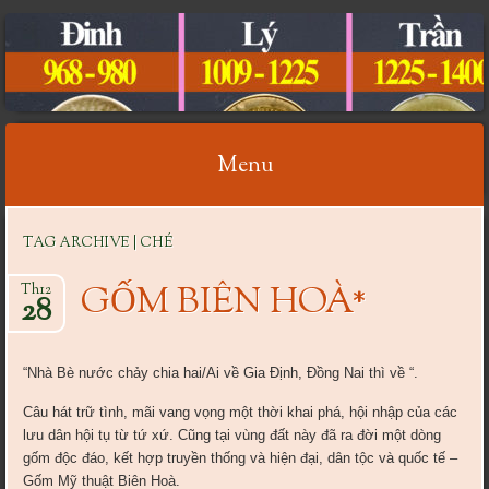
CỔ VẬT VIỆT NAM
Menu
Skip
TAG ARCHIVE | CHÉ
to
content
GỐM BIÊN HOÀ*
Th12
28
“Nhà Bè nước chảy chia hai/Ai về Gia Định, Đồng Nai thì về “.
Câu hát trữ tình, mãi vang vọng một thời khai phá, hội nhập của các
lưu dân hội tụ từ tứ xứ. Cũng tại vùng đất này đã ra đời một dòng
gốm độc đáo, kết hợp truyền thống và hiện đại, dân tộc và quốc tế –
Gốm Mỹ thuật Biên Hoà.