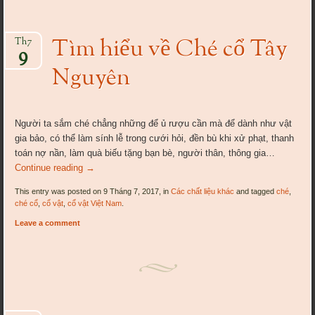
Tìm hiểu về Ché cổ Tây
Th7
9
Nguyên
Người ta sắm ché chẳng những để ủ rượu cần mà để dành như vật
gia bảo, có thể làm sính lễ trong cưới hỏi, đền bù khi xử phạt, thanh
toán nợ nần, làm quà biếu tặng bạn bè, người thân, thông gia…
Continue reading
→
This entry was posted on 9 Tháng 7, 2017, in
Các chất liệu khác
and tagged
ché
,
ché cổ
,
cổ vật
,
cổ vật Việt Nam
.
Leave a comment