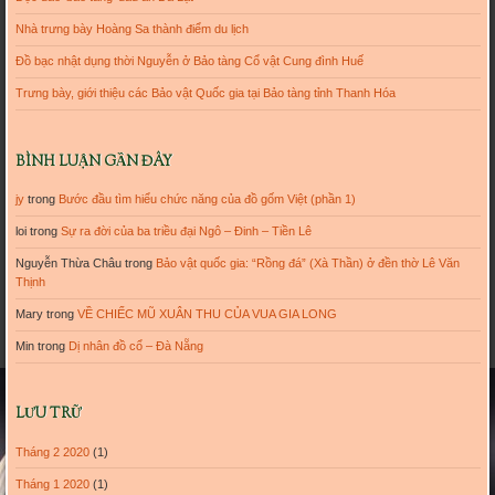
Nhà trưng bày Hoàng Sa thành điểm du lịch
Đồ bạc nhật dụng thời Nguyễn ở Bảo tàng Cổ vật Cung đình Huế
Trưng bày, giới thiệu các Bảo vật Quốc gia tại Bảo tàng tỉnh Thanh Hóa
BÌNH LUẬN GẦN ĐÂY
jy
trong
Bước đầu tìm hiểu chức năng của đồ gốm Việt (phần 1)
loi
trong
Sự ra đời của ba triều đại Ngô – Đinh – Tiền Lê
Nguyễn Thừa Châu
trong
Bảo vật quốc gia: “Rồng đá” (Xà Thần) ở đền thờ Lê Văn
Thịnh
Mary
trong
VỀ CHIẾC MŨ XUÂN THU CỦA VUA GIA LONG
Min
trong
Dị nhân đồ cổ – Đà Nẵng
LƯU TRỮ
Tháng 2 2020
(1)
Tháng 1 2020
(1)