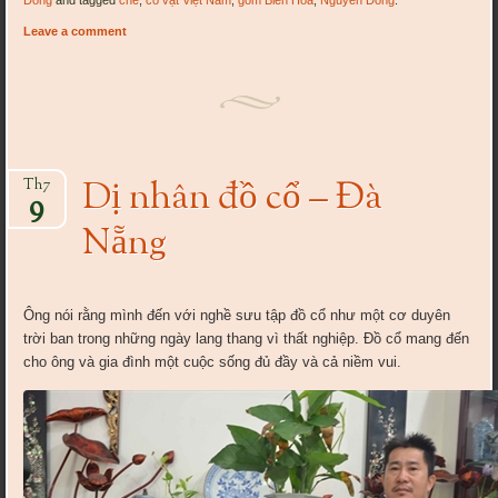
Dòng
and tagged
ché
,
cổ vật Việt Nam
,
gốm Biên Hòa
,
Nguyễn Dòng
.
Leave a comment
Dị nhân đồ cổ – Đà
Th7
9
Nẵng
Ông nói rằng mình đến với nghề sưu tập đồ cổ như một cơ duyên
trời ban trong những ngày lang thang vì thất nghiệp. Đồ cổ mang đến
cho ông và gia đình một cuộc sống đủ đầy và cả niềm vui.