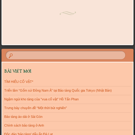
Post navigation
BÀI VIẾT MỚI
TÌM HIỂU CỔ VẬT*
Triển lãm “Gốm sứ Đông Nam Á” tại Bảo tàng Quốc gia Tokyo (Nhật Bản)
Ngậm ngùi kho tàng của “vua cổ vật” Hồ Tấn Phan
Trưng bày chuyên đề “Một thời bút nghiên”
Bảo tàng áo dài ở Sài Gòn
Chính sách bảo tàng ở Anh
Độc đáo ‘bảo tàng’ dấu ấn Đà Lạt