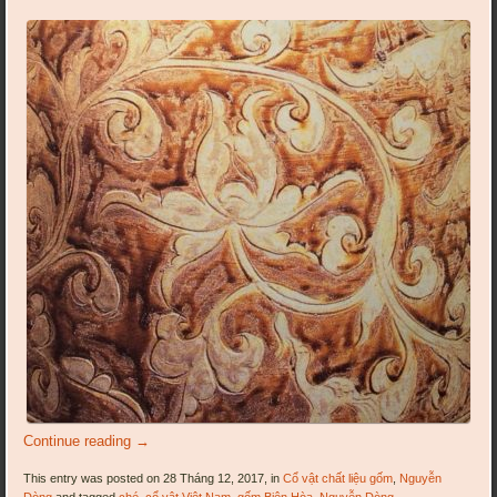
Continue reading
→
This entry was posted on 28 Tháng 12, 2017, in
Cổ vật chất liệu gốm
,
Nguyễn