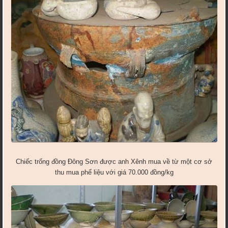
Chiếc trống đồng Đông Sơn được anh Xênh mua về từ một cơ sở
thu mua phế liệu với giá 70.000 đồng/kg