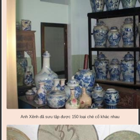
Anh Xênh đã sưu tập được 150 loại ché cổ khác nhau