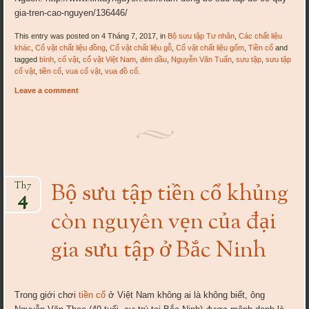
gia-tren-cao-nguyen/136446/
This entry was posted on 4 Tháng 7, 2017, in
Bộ sưu tập Tư nhân
,
Các chất liệu
khác
,
Cổ vật chất liệu đồng
,
Cổ vật chất liệu gỗ
,
Cổ vật chất liệu gốm
,
Tiền cổ
and
tagged
bình
,
cổ vật
,
cổ vật Việt Nam
,
đèn dầu
,
Nguyễn Văn Tuấn
,
sưu tập
,
sưu tập
cổ vật
,
tiền cổ
,
vua cổ vật
,
vua đồ cổ
.
Leave a comment
Bộ sưu tập tiền cổ khủng
Th7
4
còn nguyên vẹn của đại
gia sưu tập ở Bắc Ninh
Trong giới chơi
tiền cổ
ở Việt Nam không ai là không biết, ông