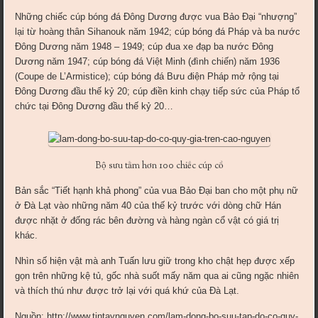
Những chiếc cúp bóng đá Đông Dương được vua Bảo Đại “nhượng”
lại từ hoàng thân Sihanouk năm 1942; cúp bóng đá Pháp và ba nước
Đông Dương năm 1948 – 1949; cúp đua xe đạp ba nước Đông
Dương năm 1947; cúp bóng đá Việt Minh (đình chiến) năm 1936
(Coupe de L’Armistice); cúp bóng đá Bưu điện Pháp mở rộng tại
Đông Dương đầu thế kỷ 20; cúp điền kinh chạy tiếp sức của Pháp tổ
chức tại Đông Dương đầu thế kỷ 20…
Bộ sưu tầm hơn 100 chiếc cúp cổ
Bản sắc “Tiết hạnh khả phong” của vua Bảo Đại ban cho một phụ nữ
ở Đà Lạt vào những năm 40 của thế kỷ trước với dòng chữ Hán
được nhặt ở đống rác bên đường và hàng ngàn cổ vật có giá trị
khác.
Nhìn số hiện vật mà anh Tuấn lưu giữ trong kho chật hẹp được xếp
gọn trên những kệ tủ, gốc nhà suốt mấy năm qua ai cũng ngặc nhiên
và thích thú như được trở lại với quá khứ của Đà Lạt.
Nguồn: http://www.tintaynguyen.com/lam-dong-bo-suu-tap-do-co-quy-