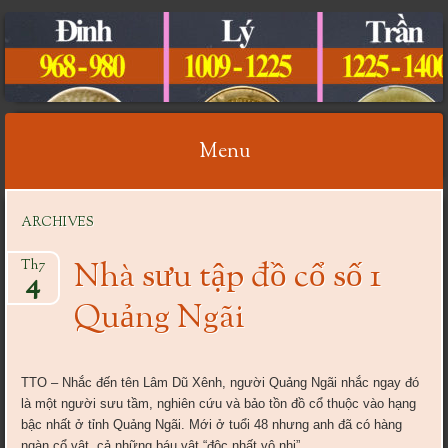
CỔ VẬT VIỆT NAM
Menu
Skip
ARCHIVES
to
content
Nhà sưu tập đồ cổ số 1
Th7
4
Quảng Ngãi
TTO – Nhắc đến tên Lâm Dũ Xênh, người Quảng Ngãi nhắc ngay đó
là một người sưu tầm, nghiên cứu và bảo tồn đồ cổ thuộc vào hạng
bậc nhất ở tỉnh Quảng Ngãi. Mới ở tuổi 48 nhưng anh đã có hàng
ngàn cổ vật, cả những báu vật “độc nhất vô nhị”.