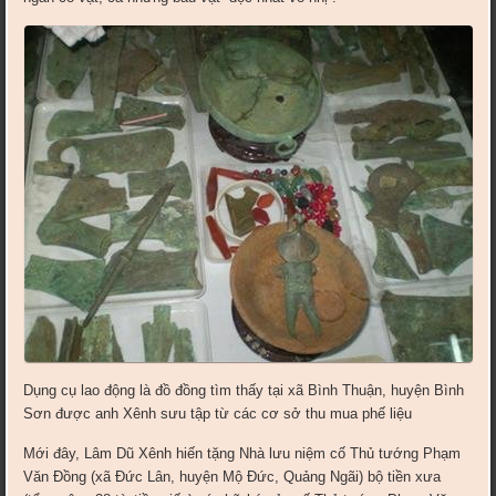
Dụng cụ lao động là đồ đồng tìm thấy tại xã Bình Thuận, huyện Bình
Sơn được anh Xênh sưu tập từ các cơ sở thu mua phế liệu
Mới đây, Lâm Dũ Xênh hiến tặng Nhà lưu niệm cố Thủ tướng Phạm
Văn Đồng (xã Đức Lân, huyện Mộ Đức, Quảng Ngãi) bộ tiền xưa