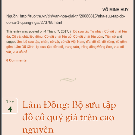
VÕ MINH HUY
Nguồn: http://tuoitre.vn/tin/van-hoa-giai-tri/20080815/nha-suu-tap-do-
co-so-1-quang-ngai/273798.html
This entry was posted on 4 Tháng 7, 2017, in
Bộ sưu tập Tư nhân
,
Cổ vật chất liệu
đá
,
Cổ vật chất liệu đồng
,
Cổ vật chất liệu gỗ
,
Cổ vật chất liệu gốm
,
Tiền cổ
and
tagged
ấm
,
bộ sưu tập
,
chén
,
cổ vật
,
cổ vật Việt Nam
,
đĩa
,
đồ đá
,
đồ đồng
,
đồ gốm
,
gốm
,
Lâm Dũ Xênh
,
lọ
,
sưu tập
,
tiền cổ
,
trang sức
,
trống đồng Đông Sơn
,
vua cổ
vật
,
vua đồ cổ
.
6 Comments
Lâm Đồng: Bộ sưu tập
Th7
4
đồ cổ quý giá trên cao
nguyên