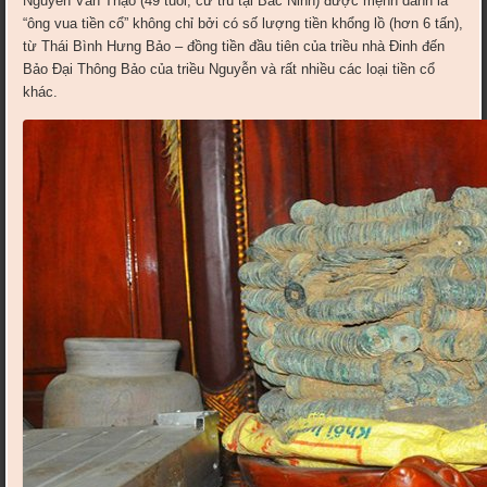
Nguyễn Văn Thạo (49 tuổi, cư trú tại Bắc Ninh) được mệnh danh là
“ông vua tiền cổ” không chỉ bởi có số lượng tiền khổng lồ (hơn 6 tấn),
từ Thái Bình Hưng Bảo – đồng tiền đầu tiên của triều nhà Đinh đến
Bảo Đại Thông Bảo của triều Nguyễn và rất nhiều các loại tiền cổ
khác.