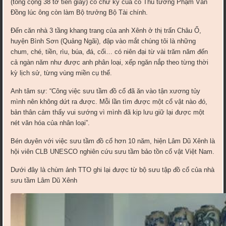
(tổng cộng 38 tờ tiền giấy) có chữ ký của cố Thủ tướng Phạm Văn
Đồng lúc ông còn làm Bộ trưởng Bộ Tài chính.
Đến căn nhà 3 tầng khang trang của anh Xênh ở thị trấn Châu Ổ,
huyện Bình Sơn (Quảng Ngãi), đập vào mắt chúng tôi là những
chum, ché, tiền, rìu, búa, đá, cối… có niên đại từ vài trăm năm đến
cả ngàn năm như được anh phân loại, xếp ngăn nắp theo từng thời
kỳ lịch sử, từng vùng miền cụ thể.
Anh tâm sự: “Công việc sưu tầm đồ cổ đã ăn vào tận xương tủy
mình nên không dứt ra được. Mỗi lần tìm được một cổ vật nào đó,
bản thân cảm thấy vui sướng vì mình đã kịp lưu giữ lại được một
nét văn hóa của nhân loại”.
Bén duyên với việc sưu tầm đồ cổ hơn 10 năm, hiện Lâm Dũ Xênh là
hội viên CLB UNESCO nghiên cứu sưu tầm bảo tồn cổ vật Việt Nam.
Dưới đây là chùm ảnh TTO ghi lại được từ bộ sưu tập đồ cổ của nhà
sưu tầm Lâm Dũ Xênh