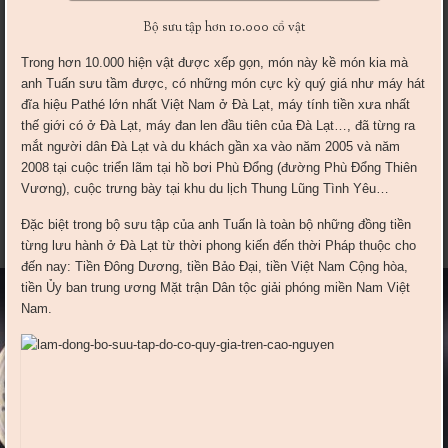
Bộ sưu tập hơn 10.000 cổ vật
Trong hơn 10.000 hiện vật được xếp gọn, món này kề món kia mà
anh Tuấn sưu tầm được, có những món cực kỳ quý giá như máy hát
đĩa hiệu Pathé lớn nhất Việt Nam ở Đà Lạt, máy tính tiền xưa nhất
thế giới có ở Đà Lạt, máy đan len đầu tiên của Đà Lạt…, đã từng ra
mắt người dân Đà Lạt và du khách gần xa vào năm 2005 và năm
2008 tại cuộc triển lãm tại hồ bơi Phù Đổng (đường Phù Đổng Thiên
Vương), cuộc trưng bày tại khu du lịch Thung Lũng Tình Yêu…
Đặc biệt trong bộ sưu tập của anh Tuấn là toàn bộ những đồng tiền
từng lưu hành ở Đà Lạt từ thời phong kiến đến thời Pháp thuộc cho
đến nay: Tiền Đông Dương, tiền Bảo Đại, tiền Việt Nam Cộng hòa,
tiền Ủy ban trung ương Mặt trận Dân tộc giải phóng miền Nam Việt
Nam.