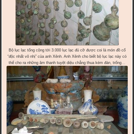
Bộ lục lạc tổng cộng tới 3.000 lục lạc đủ cỡ được coi là món đồ cổ
“độc nhất vô nhị” của anh Xênh. Anh Xênh cho biết bộ lục lạc này có
thể cho ra những âm thanh tuyệt diệu chẳng thua kém đàn, trống…