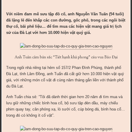
Với niềm đam mê sưu tập đồ cổ, anh Nguyễn Văn Tuấn (54 tuổi)
đã lặng lẽ đến khắp các con đường, gốc phố, trong các ngôi biệt
thự cổ, bãi phế liệu… để tìm mua các hiện vật mang giá trị lịch
sử của Đà Lạt với hơn 10.000 hiện vật quý giá.
Anh Tuấn cầm bản sắc “Tiết hạnh khả phong” của vua Bảo Đại
Trong ngôi nhà riêng tại hẻm số 157/2 Phan Đình Phùng, thành phố
Đà Lạt, tỉnh Lâm Đồng, anh Tuấn đã cất giữ hơn 10.000 hiện vật quý
giá, với những món cổ vật đi cùng năm tháng gắn liền với thành phố
du Đà Lạt.
Anh Tuấn chia sẻ: “Tôi đã dành thời gian hơn 20 năm đi tìm mua và
lưu giữ những chiếc bình hoa cổ, bộ sưu tập đèn dầu, máy chiếu
phim quay tay, cân phóng xạ, lò sưởi cổ, cúp bóng đá, bình hoa cổ…
trong đó có không ít cổ vật”.