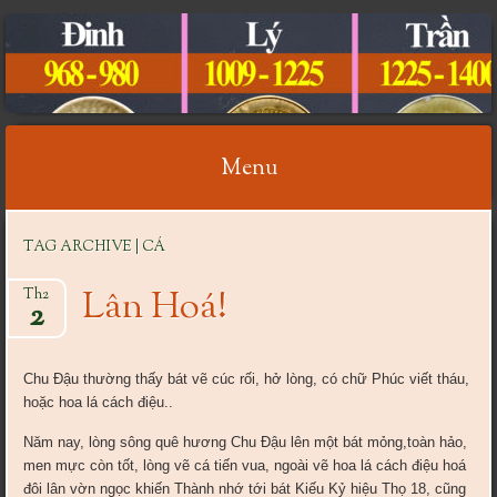
CỔ VẬT VIỆT NAM
Menu
Skip
TAG ARCHIVE | CÁ
to
content
Lân Hoá!
Th2
2
Chu Đậu thường thấy bát vẽ cúc rối, hở lòng, có chữ Phúc viết tháu,
hoặc hoa lá cách điệu..
Năm nay, lòng sông quê hương Chu Đậu lên một bát mỏng,toàn hảo,
men mực còn tốt, lòng vẽ cá tiến vua, ngoài vẽ hoa lá cách điệu hoá
đôi lân vờn ngọc khiến Thành nhớ tới bát Kiếu Kỷ hiệu Thọ 18, cũng