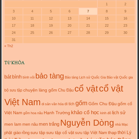
1
2
3
4
5
6
7
8
9
10
11
12
13
14
15
16
17
18
19
20
21
22
23
24
25
26
27
28
29
30
31
« Th2
TỪ KHÓA
bảo tàng
bát
bình
bình vôi
Bảo tàng Lịch sử Quốc Gia
Bảo vật Quốc gia
cổ vật
cổ vật
chuyện làng gốm
Chu Đậu
bộ sưu tập
Việt Nam
gốm
gốm cổ
Gốm Chu Đậu
di tích
di sản văn hóa
khảo cổ học
lịch sử
Việt Nam
Hạnh Trường
gốm hoa nâu
kinh đô
Nguyễn Dòng
men trắng
men lam
men nâu
nhà Mạc
thời Lý
sưu tập cổ vật
thạp
phật giáo
rồng
sưu tập
sưu tập Việt Nam