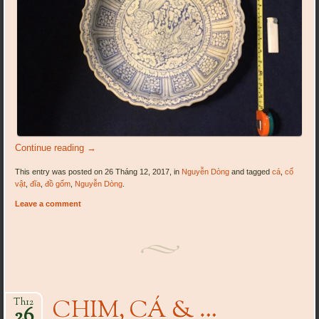
Continue reading
→
This entry was posted on 26 Tháng 12, 2017, in
Nguyễn Dòng
and tagged
cá
,
cổ
vật
,
đĩa
,
đồ gốm
,
Nguyễn Dòng
.
Leave a comment
CHIM, CÁ & …
Th12
26