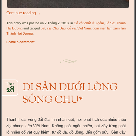
Continue reading
→
This entry was posted on 2 Tháng 2, 2018, in
Cổ vật chất liệu gốm
,
Lê Sơ
,
Thành
Hải Dương
and tagged
bát
,
cá
,
Chu Đậu
,
cổ vật Việt Nam
,
gốm men lam xám
,
lân
,
Thành Hải Dương
.
Leave a comment
DI SẢN DƯỚI LÒNG
Th12
28
SÔNG CHU*
Thanh Hoá, vùng đất địa linh nhân kiệt, nơi phát tích của nhiều triều
đại phong kiến Việt Nam. Không phải ngẫu nhiên, nơi đây từng phát
lộ nhiều cổ vật quý hiếm, từ đồ đá, đồ đồng, đến gốm sứ…Gần đây,