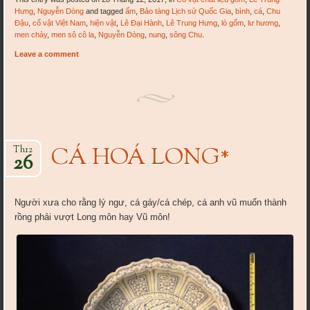
Hưng
,
Nguyễn Dòng
and tagged
ấm
,
Bảo tàng Lịch sử Quốc Gia
,
bình
,
cá
,
Chu
Đậu
,
cổ vật Việt Nam
,
hiện vật
,
Lê Đại Hành
,
Lê Trung Hưng
,
lò gốm
,
lư hương
,
men chảy
,
men sô cô la
,
Nguyễn Dòng
,
nung
,
sông Chu
.
Leave a comment
CÁ HOÁ LONG*
Th12
26
Người xưa cho rằng lý ngư, cá gáy/cá chép, cá anh vũ muốn thành
rồng phải vượt Long môn hay Vũ môn!