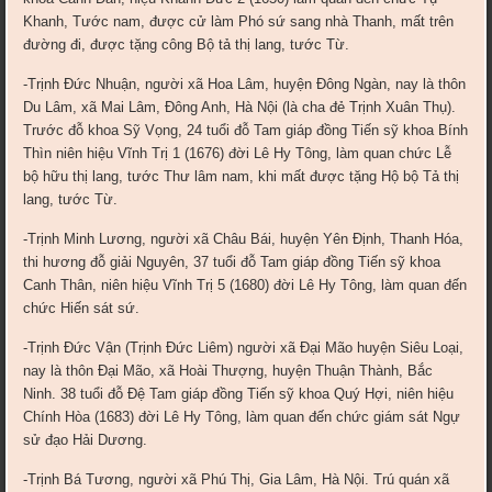
Khanh, Tước nam, được cử làm Phó sứ sang nhà Thanh, mất trên
đường đi, được tặng công Bộ tả thị lang, tước Từ.
-Trịnh Đức Nhuận, người xã Hoa Lâm, huyện Đông Ngàn, nay là thôn
Du Lâm, xã Mai Lâm, Đông Anh, Hà Nội (là cha đẻ Trịnh Xuân Thụ).
Trước đỗ khoa Sỹ Vọng, 24 tuổi đỗ Tam giáp đồng Tiến sỹ khoa Bính
Thìn niên hiệu Vĩnh Trị 1 (1676) đời Lê Hy Tông, làm quan chức Lễ
bộ hữu thị lang, tước Thư lâm nam, khi mất được tặng Hộ bộ Tả thị
lang, tước Từ.
-Trịnh Minh Lương, người xã Châu Bái, huyện Yên Định, Thanh Hóa,
thi hương đỗ giải Nguyên, 37 tuổi đỗ Tam giáp đồng Tiến sỹ khoa
Canh Thân, niên hiệu Vĩnh Trị 5 (1680) đời Lê Hy Tông, làm quan đến
chức Hiến sát sứ.
-Trịnh Đức Vận (Trịnh Đức Liêm) người xã Đại Mão huyện Siêu Loại,
nay là thôn Đại Mão, xã Hoài Thượng, huyện Thuận Thành, Bắc
Ninh. 38 tuổi đỗ Đệ Tam giáp đồng Tiến sỹ khoa Quý Hợi, niên hiệu
Chính Hòa (1683) đời Lê Hy Tông, làm quan đến chức giám sát Ngự
sử đạo Hải Dương.
-Trịnh Bá Tương, người xã Phú Thị, Gia Lâm, Hà Nội. Trú quán xã