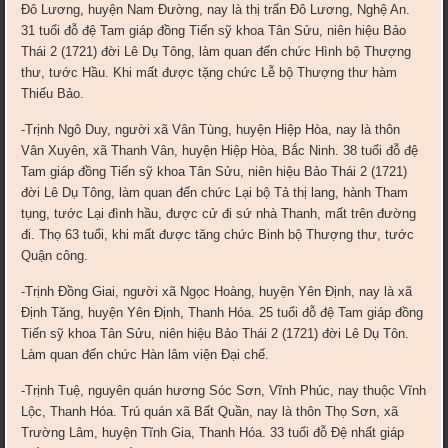
Đô Lương, huyện Nam Đường, nay là thị trấn Đô Lương, Nghệ An.
31 tuổi đỗ đệ Tam giáp đồng Tiến sỹ khoa Tân Sửu, niên hiệu Bảo
Thái 2 (1721) đời Lê Dụ Tông, làm quan đến chức Hình bộ Thượng
thư, tước Hầu. Khi mất được tặng chức Lễ bộ Thượng thư hàm
Thiếu Bảo.
-Trịnh Ngô Duy, người xã Vân Tùng, huyện Hiệp Hòa, nay là thôn
Vân Xuyên, xã Thanh Vân, huyện Hiệp Hòa, Bắc Ninh. 38 tuổi đỗ đệ
Tam giáp đồng Tiến sỹ khoa Tân Sửu, niên hiệu Bảo Thái 2 (1721)
đời Lê Dụ Tông, làm quan đến chức Lại bộ Tả thị lang, hành Tham
tụng, tước Lại đình hầu, được cử đi sứ nhà Thanh, mất trên đường
đi. Thọ 63 tuổi, khi mất được tăng chức Binh bộ Thượng thư, tước
Quận công.
-Trịnh Đồng Giai, người xã Ngọc Hoàng, huyện Yên Định, nay là xã
Định Tăng, huyện Yên Định, Thanh Hóa. 25 tuổi đỗ đệ Tam giáp đồng
Tiến sỹ khoa Tân Sửu, niên hiệu Bảo Thái 2 (1721) đời Lê Dụ Tôn.
Làm quan đến chức Hàn lâm viện Đại chế.
-Trịnh Tuệ, nguyên quán hương Sóc Sơn, Vĩnh Phúc, nay thuộc Vĩnh
Lộc, Thanh Hóa. Trú quán xã Bất Quần, nay là thôn Thọ Sơn, xã
Trường Lâm, huyện Tĩnh Gia, Thanh Hóa. 33 tuổi đỗ Đệ nhất giáp