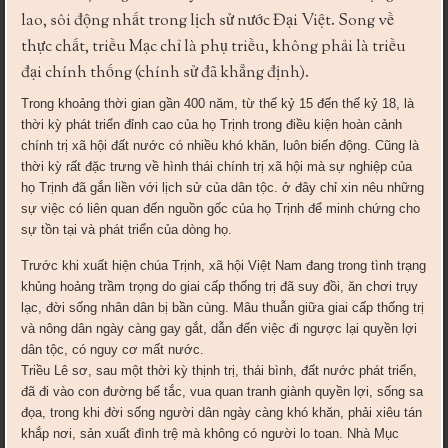
lao, sôi động nhất trong lịch sử nước Đại Việt. Song về
thực chất, triều Mạc chỉ là phụ triều, không phải là triều
đại chính thống (chính sử đã khẳng định).
Trong khoảng thời gian gần 400 năm, từ thế kỷ 15 đến thế kỷ 18, là
thời kỳ phát triển đỉnh cao của họ Trịnh trong điều kiện hoàn cảnh
chính trị xã hội đất nước có nhiều khó khăn, luôn biến động. Cũng là
thời kỳ rất đặc trưng về hình thái chính trị xã hội mà sự nghiệp của
họ Trịnh đã gắn liền với lịch sử của dân tộc. ở đây chỉ xin nêu những
sự việc có liên quan đến nguồn gốc của họ Trịnh để minh chứng cho
sự tồn tại và phát triển của dòng họ.
Trước khi xuất hiện chúa Trịnh, xã hội Việt Nam đang trong tình trạng
khủng hoảng trầm trọng do giai cấp thống trị đã suy đồi, ăn chơi trụy
lạc, đời sống nhân dân bị bần cùng. Mâu thuẫn giữa giai cấp thống trị
và nông dân ngày càng gay gắt, dẫn đến việc đi ngược lại quyền lợi
dân tộc, có nguy cơ mất nước.
Triều Lê sơ, sau một thời kỳ thịnh trị, thái bình, đất nước phát triển,
đã đi vào con đường bế tắc, vua quan tranh giành quyền lợi, sống sa
đọa, trong khi đời sống người dân ngày càng khó khăn, phải xiêu tán
khắp nơi, sản xuất đình trệ mà không có người lo toan. Nhà Mục