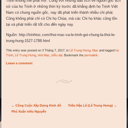
Trịnh không thể phai mờ. Cùng với những dấu tích về nguồn gốc lịch
sử của họ Trịnh ở những thời kỳ trước đã khẳng định họ Trịnh Việt
Nam có chung nguồn gốc, nay đã phát triển thành nhiều chi phái.
Cũng không phải chỉ có Chi họ Chúa, mà các Chi họ khác cũng tồn
tại và phát triển rất tốt cho đến ngày nay.
Nguồn: http://trinhtoc.com/thoi-mac-va-le-trinh-goi-chung-la-thoi-le-
trung-hung-1527-1788.html
This entry was posted on 3 Tháng 7, 2017, in
Lê Trung Hưng
,
Mạc
and tagged
họ
Trịnh
,
Lê Trung Hưng
,
nhà Mạc
,
triều đại
. Bookmark the
permalink
.
Leave a comment
Post navigation
←
Công Cuộc Xây Dựng Kinh đô
Triều Hậu Lê (Lê Trung Hưng)
→
Phú Xuân triều Nguyễn