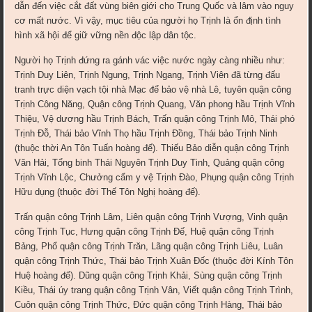
dẫn đến việc cắt đất vùng biên giới cho Trung Quốc và lâm vào nguy
cơ mất nước. Vì vậy, mục tiêu của người họ Trịnh là ổn định tình
hình xã hội để giữ vững nền độc lập dân tộc.
Người họ Trịnh đứng ra gánh vác việc nước ngày càng nhiều như:
Trịnh Duy Liên, Trịnh Ngung, Trịnh Ngang, Trịnh Viên đã từng đấu
tranh trực diện vạch tội nhà Mạc để bảo vệ nhà Lê, tuyên quận công
Trịnh Công Năng, Quận công Trịnh Quang, Văn phong hầu Trịnh Vĩnh
Thiệu, Vệ dương hầu Trịnh Bách, Trấn quận công Trịnh Mô, Thái phó
Trịnh Đỗ, Thái bảo Vĩnh Thọ hầu Trịnh Đồng, Thái bảo Trịnh Ninh
(thuộc thời An Tôn Tuấn hoàng đế). Thiếu Bảo diễn quận công Trịnh
Văn Hải, Tổng binh Thái Nguyên Trịnh Duy Tinh, Quảng quận công
Trịnh Vĩnh Lộc, Chưởng cẩm y vệ Trịnh Đào, Phụng quận công Trịnh
Hữu dụng (thuộc đời Thế Tôn Nghị hoàng đế).
Trấn quận công Trịnh Lâm, Liên quận công Trịnh Vượng, Vinh quận
công Trịnh Tục, Hưng quận công Trịnh Đế, Huệ quận công Trịnh
Bảng, Phổ quận công Trịnh Trăn, Lãng quận công Trịnh Liêu, Luân
quận công Trịnh Thức, Thái bảo Trịnh Xuân Đốc (thuộc đời Kính Tôn
Huệ hoàng đế). Dũng quận công Trịnh Khải, Sùng quận công Trịnh
Kiều, Thái úy trang quận công Trịnh Vân, Viết quận công Trịnh Trình,
Cuôn quận công Trịnh Thức, Đức quận công Trịnh Hàng, Thái bảo