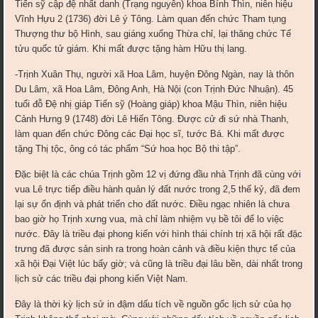
Tiến sỹ cập đệ nhất danh (Trạng nguyên) khoa Bính Thìn, niên hiệu
Vĩnh Hựu 2 (1736) đời Lê ý Tông. Làm quan đến chức Tham tụng
Thượng thư bộ Hình, sau giáng xuống Thừa chỉ, lại thăng chức Tế
tửu quốc tử giám. Khi mất được tặng hàm Hữu thị lang.
-Trịnh Xuân Thụ, người xã Hoa Lâm, huyện Đông Ngàn, nay là thôn
Du Lâm, xã Hoa Lâm, Đông Anh, Hà Nội (con Trịnh Đức Nhuận). 45
tuổi đỗ Đệ nhị giáp Tiến sỹ (Hoàng giáp) khoa Mậu Thìn, niên hiệu
Cảnh Hưng 9 (1748) đời Lê Hiến Tông. Được cử đi sứ nhà Thanh,
làm quan đến chức Đông các Đại học sĩ, tước Bá. Khi mất được
tặng Thị tộc, ông có tác phẩm “Sứ hoa học Bộ thi tập”.
Đặc biệt là các chúa Trịnh gồm 12 vị đứng đầu nhà Trịnh đã cùng với
vua Lê trực tiếp điều hành quản lý đất nước trong 2,5 thế kỷ, đã đem
lại sự ổn định và phát triển cho đất nước. Điều ngạc nhiên là chưa
bao giờ họ Trịnh xưng vua, mà chỉ làm nhiệm vụ bề tôi để lo việc
nước. Đây là triều đại phong kiến với hình thái chính trị xã hội rất đặc
trưng đã được sản sinh ra trong hoàn cảnh và điều kiện thực tế của
xã hội Đại Việt lúc bấy giờ; và cũng là triều đại lâu bền, dài nhất trong
lịch sử các triều đại phong kiến Việt Nam.
Đây là thời kỳ lịch sử in đậm dấu tích về nguồn gốc lịch sử của họ