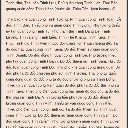
Trịnh Nha, Thái bảo Trịnh Lựu, Phù quận công Trịnh Lịch, Thái Bảo
quảng quận công Trịnh Hàng (thuộc đời Thần Tôn Uyên hoàng đế).
Thái bảo khê quận công Trịnh Tượng, Ninh quận công Trịnh Toàn, Đề
đốc Trịnh Bàn, Thiếu phó vũ quận công Trịnh Đống, Phó tướng thiếu
úy tấn quận công Trịnh Tu, Phó tham thự Trịnh Đăng Đệ, Trịnh
Lương, Trịnh Đăng, Trịnh Liễu, Trịnh Thế Khang, Trịnh Kiều, Trịnh
Phú, Trịnh uy, Trịnh Viện (thuộc đời Chân Tôn Thuận hoàng đế). Tả
đô dốc trạc quận công Trịnh Kiêm, Đô đốc thiêm sự giao quận công
Trịnh Doanh, Đô đốc đồng tri quận công Trịnh Bệ, Phó tướng thiếu
phó tây quận công Trịnh Hoành, Đô đốc thiêm sự Trịnh Sâm, Hữu đô
đốc toàn quận công Trịnh Độ, Thái phó khê quận công trung quân Đô
đốc phủ tả đô đốc chưởng phủ sự Trịnh Trượng, Thái phó Lý quốc
công đông quân đô đốc phủ tả đô đốc chưởng phủ sự Trịnh Đống,
Thiếu úy vân quận công Nam quân đô đốc phủ tả đô đốc thự phủ sự
Trịnh Kiền, Thiếu phó điện quận công bắc quân đô đốc phủ tả đô đốc
thự phủ sự Trịnh Đá, Vĩnh lương hầu phó tướng đô đốc đồng tri
lương quận công Trịnh Vinh, Thiếu úy vân quốc công Trịnh Kiều,
Thiếu phó điện quận công Trịnh ốc, Tả đô đốc thiêm sự Thinh quận
công Trịnh Lương, Đô đốc thiêm sự tuân quận công Trịnh Sâm, Đô
đốc quận công Trịnh Điềm, Phó tướng khiêm quận công Trịnh Duyên,
Đô đốc tấn quận công Trịnh Kỳ (thuộc đời Huyền Tôn Mục hoàng đế).