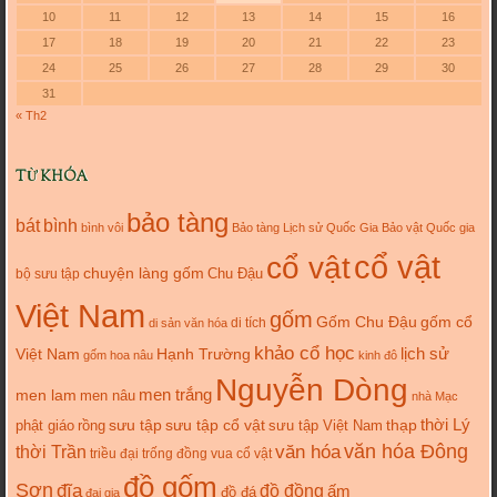
10
11
12
13
14
15
16
17
18
19
20
21
22
23
24
25
26
27
28
29
30
31
« Th2
TỪ KHÓA
bảo tàng
bát
bình
bình vôi
Bảo tàng Lịch sử Quốc Gia
Bảo vật Quốc gia
cổ vật
cổ vật
chuyện làng gốm
Chu Đậu
bộ sưu tập
Việt Nam
gốm
gốm cổ
Gốm Chu Đậu
di tích
di sản văn hóa
khảo cổ học
lịch sử
Việt Nam
Hạnh Trường
gốm hoa nâu
kinh đô
Nguyễn Dòng
men trắng
men lam
men nâu
nhà Mạc
thời Lý
sưu tập cổ vật
thạp
phật giáo
rồng
sưu tập
sưu tập Việt Nam
văn hóa
văn hóa Đông
thời Trần
triều đại
trống đồng
vua cổ vật
đồ gốm
Sơn
đĩa
đồ đồng
ấm
đồ đá
đại gia