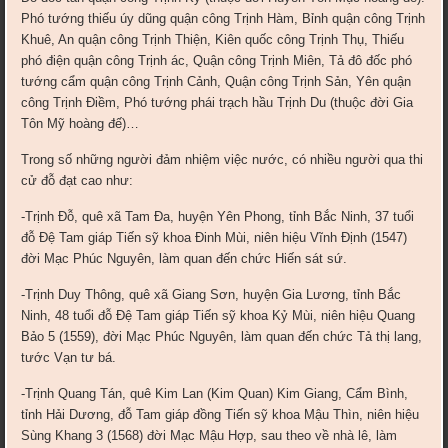
Phó tướng thiếu úy dũng quận công Trịnh Hàm, Bỉnh quận công Trịnh
Khuê, An quận công Trịnh Thiện, Kiên quốc công Trịnh Thụ, Thiếu
phó điện quận công Trịnh ác, Quận công Trịnh Miên, Tả đô đốc phó
tướng cẩm quận công Trịnh Cảnh, Quận công Trịnh Sản, Yên quận
công Trịnh Điềm, Phó tướng phái trạch hầu Trịnh Du (thuộc đời Gia
Tôn Mỹ hoàng đế)…
Trong số những người đảm nhiệm việc nước, có nhiều người qua thi
cử đỗ đạt cao như:
-Trịnh Đỗ, quê xã Tam Đa, huyện Yên Phong, tỉnh Bắc Ninh, 37 tuổi
đỗ Đệ Tam giáp Tiến sỹ khoa Đinh Mùi, niên hiệu Vĩnh Định (1547)
đời Mạc Phúc Nguyên, làm quan đến chức Hiến sát sứ.
-Trịnh Duy Thông, quê xã Giang Sơn, huyện Gia Lương, tỉnh Bắc
Ninh, 48 tuổi đỗ Đệ Tam giáp Tiến sỹ khoa Kỷ Mùi, niên hiệu Quang
Bảo 5 (1559), đời Mạc Phúc Nguyên, làm quan đến chức Tả thị lang,
tước Vạn tư bá.
-Trịnh Quang Tán, quê Kim Lan (Kim Quan) Kim Giang, Cẩm Bình,
tỉnh Hải Dương, đỗ Tam giáp đồng Tiến sỹ khoa Mậu Thìn, niên hiệu
Sùng Khang 3 (1568) đời Mạc Mậu Hợp, sau theo về nhà lê, làm