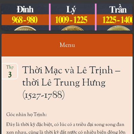
CỔ VẬT VIỆT NAM
Menu
Skip
Thời Mạc và Lê Trịnh –
Th7
to
3
content
thời Lê Trung Hưng
(1527-1788)
Góc nhìn họ Trịnh:
Đây là thời kỳ đặc biệt, có lúc có 2 triều đại song song đan
xen nhau, cũng là thời kỳ đất nước có nhiều biến động lớn