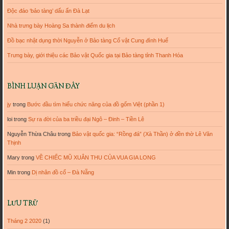
Độc đáo ‘bảo tàng’ dấu ấn Đà Lạt
Nhà trưng bày Hoàng Sa thành điểm du lịch
Đồ bạc nhật dụng thời Nguyễn ở Bảo tàng Cổ vật Cung đình Huế
Trưng bày, giới thiệu các Bảo vật Quốc gia tại Bảo tàng tỉnh Thanh Hóa
BÌNH LUẬN GẦN ĐÂY
jy
trong
Bước đầu tìm hiểu chức năng của đồ gốm Việt (phần 1)
loi
trong
Sự ra đời của ba triều đại Ngô – Đinh – Tiền Lê
Nguyễn Thừa Châu
trong
Bảo vật quốc gia: “Rồng đá” (Xà Thần) ở đền thờ Lê Văn
Thịnh
Mary
trong
VỀ CHIẾC MŨ XUÂN THU CỦA VUA GIA LONG
Min
trong
Dị nhân đồ cổ – Đà Nẵng
LƯU TRỮ
Tháng 2 2020
(1)