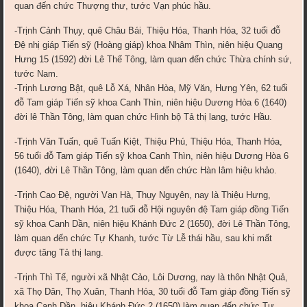
quan đến chức Thượng thư, tước Vạn phúc hầu.
-Trịnh Cảnh Thụy, quê Châu Bái, Thiệu Hóa, Thanh Hóa, 32 tuổi đỗ
Đệ nhị giáp Tiến sỹ (Hoàng giáp) khoa Nhâm Thìn, niên hiệu Quang
Hưng 15 (1592) đời Lê Thế Tông, làm quan đến chức Thừa chính sứ,
tước Nam.
-Trịnh Lương Bật, quê Lỗ Xá, Nhân Hòa, Mỹ Văn, Hưng Yên, 62 tuổi
đỗ Tam giáp Tiến sỹ khoa Canh Thìn, niên hiệu Dương Hòa 6 (1640)
đời lê Thần Tông, làm quan chức Hình bộ Tả thị lang, tước Hầu.
-Trịnh Văn Tuấn, quê Tuấn Kiệt, Thiệu Phú, Thiệu Hóa, Thanh Hóa,
56 tuổi đỗ Tam giáp Tiến sỹ khoa Canh Thìn, niên hiệu Dương Hòa 6
(1640), đời Lê Thần Tông, làm quan đến chức Hàn lâm hiệu khảo.
-Trịnh Cao Đệ, người Vạn Hà, Thụy Nguyên, nay là Thiệu Hưng,
Thiệu Hóa, Thanh Hóa, 21 tuổi đỗ Hội nguyên đệ Tam giáp đồng Tiến
sỹ khoa Canh Dần, niên hiệu Khánh Đức 2 (1650), đời Lê Thần Tông,
làm quan đến chức Tự Khanh, tước Từ Lễ thái hầu, sau khi mất
được tăng Tả thị lang.
-Trịnh Thì Tế, người xã Nhật Cảo, Lôi Dương, nay là thôn Nhật Quả,
xã Thọ Dân, Thọ Xuân, Thanh Hóa, 30 tuổi đỗ Tam giáp đồng Tiến sỹ
khoa Canh Dần, hiệu Khánh Đức 2 (1650) làm quan đến chức Tự