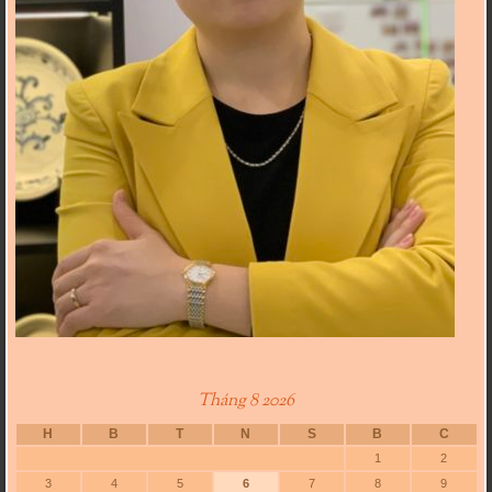
Tháng 8 2026
H
B
T
N
S
B
C
1
2
3
4
5
6
7
8
9