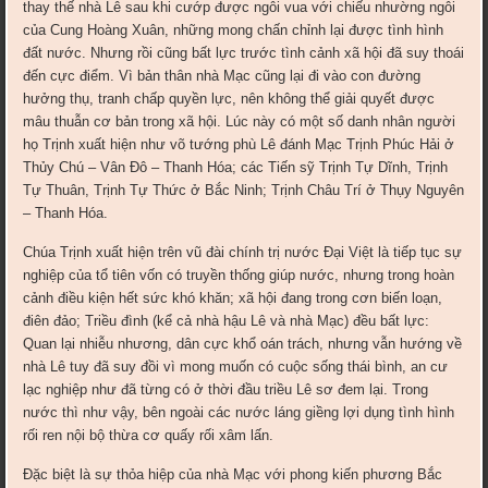
thay thế nhà Lê sau khi cướp được ngôi vua với chiếu nhường ngôi
của Cung Hoàng Xuân, những mong chấn chỉnh lại được tình hình
đất nước. Nhưng rồi cũng bất lực trước tình cảnh xã hội đã suy thoái
đến cực điểm. Vì bản thân nhà Mạc cũng lại đi vào con đường
hưởng thụ, tranh chấp quyền lực, nên không thể giải quyết được
mâu thuẫn cơ bản trong xã hội. Lúc này có một số danh nhân người
họ Trịnh xuất hiện như võ tướng phù Lê đánh Mạc Trịnh Phúc Hải ở
Thủy Chú – Vân Đô – Thanh Hóa; các Tiến sỹ Trịnh Tự Dĩnh, Trịnh
Tự Thuân, Trịnh Tự Thức ở Bắc Ninh; Trịnh Châu Trí ở Thụy Nguyên
– Thanh Hóa.
Chúa Trịnh xuất hiện trên vũ đài chính trị nước Đại Việt là tiếp tục sự
nghiệp của tổ tiên vốn có truyền thống giúp nước, nhưng trong hoàn
cảnh điều kiện hết sức khó khăn; xã hội đang trong cơn biến loạn,
điên đảo; Triều đình (kể cả nhà hậu Lê và nhà Mạc) đều bất lực:
Quan lại nhiễu nhương, dân cực khổ oán trách, nhưng vẫn hướng về
nhà Lê tuy đã suy đồi vì mong muốn có cuộc sống thái bình, an cư
lạc nghiệp như đã từng có ở thời đầu triều Lê sơ đem lại. Trong
nước thì như vậy, bên ngoài các nước láng giềng lợi dụng tình hình
rối ren nội bộ thừa cơ quấy rối xâm lấn.
Đặc biệt là sự thỏa hiệp của nhà Mạc với phong kiến phương Bắc