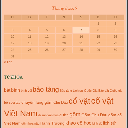
Tháng 8 2026
H
B
T
N
S
B
C
1
2
3
4
5
6
7
8
9
10
11
12
13
14
15
16
17
18
19
20
21
22
23
24
25
26
27
28
29
30
31
« Th2
TỪ KHÓA
bảo tàng
bát
bình
bình vôi
Bảo tàng Lịch sử Quốc Gia
Bảo vật Quốc gia
cổ vật
cổ vật
chuyện làng gốm
Chu Đậu
bộ sưu tập
Việt Nam
gốm
gốm cổ
Gốm Chu Đậu
di tích
di sản văn hóa
khảo cổ học
lịch sử
Việt Nam
Hạnh Trường
gốm hoa nâu
kinh đô