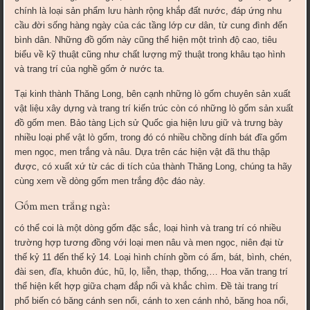
chính là loại sản phẩm lưu hành rộng khắp đất nước, đáp ứng nhu
cầu đời sống hàng ngày của các tầng lớp cư dân, từ cung đình đến
bình dân. Những đồ gốm này cũng thể hiện một trình độ cao, tiêu
biểu về kỹ thuật cũng như chất lượng mỹ thuật trong khâu tạo hình
và trang trí của nghề gốm ở nước ta.
Tại kinh thành Thăng Long, bên cạnh những lò gốm chuyên sản xuất
vật liệu xây dựng và trang trí kiến trúc còn có những lò gốm sản xuất
đồ gốm men. Bảo tàng Lịch sử Quốc gia hiện lưu giữ và trưng bày
nhiều loại phế vật lò gốm, trong đó có nhiều chồng dính bát đĩa gốm
men ngọc, men trắng và nâu. Dựa trên các hiện vật đã thu thập
được, có xuất xứ từ các di tích của thành Thăng Long, chúng ta hãy
cùng xem về dòng gốm men trắng độc đáo này.
Gốm men trắng ngà:
có thể coi là một dòng gốm đặc sắc, loại hình và trang trí có nhiều
trường hợp tương đồng với loại men nâu và men ngọc, niên đại từ
thế kỷ 11 đến thế kỷ 14. Loại hình chính gồm có ấm, bát, bình, chén,
đài sen, đĩa, khuôn đúc, hũ, lọ, liễn, thạp, thống,… Hoa văn trang trí
thể hiện kết hợp giữa chạm đắp nổi và khắc chìm. Đề tài trang trí
phổ biến có băng cánh sen nổi, cánh to xen cánh nhỏ, băng hoa nổi,