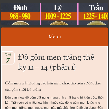
CỔ VẬT VIỆT NAM
Menu
Skip
Đồ gốm men trắng thế
Th6
to
7
content
kỷ 11 – 14 (phần 1)
Gốm men trắng cùng các loại men khác tạo nên sự độc đáo
của gốm thời Lý Trần:
Bên cạnh loại đồ gốm đất nung mang tính chất trang trí kiến trúc, thời
Lý –Trần còn có nhiều loại hình thuộc các dòng gốm men khác như
gốm men trắng, men ngọc, men nâu mà phần lớn là đồ gia dụng. Đây