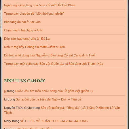
Ngậm ngùi kho tàng của “vua cổ vật” Hồ Tấn Phan
Trưng bày chuyên đề “Một thời bút nghiên”
Bảo tàng áo dài ở Sài Gòn
Chính sách bảo tàng ở Anh
Độc đáo ‘bảo tàng’ dấu ấn Đà Lạt
Nhà trưng bày Hoàng Sa thành điểm du lịch
Đồ bạc nhật dụng thời Nguyễn ở Bảo tàng Cổ vật Cung đình Huế
Trưng bày, giới thiệu các Bảo vật Quốc gia tại Bảo tàng tỉnh Thanh Hóa
BÌNH LUẬN GẦN ĐÂY
jy
trong
Bước đầu tìm hiểu chức năng của đồ gốm Việt (phần 1)
loi
trong
Sự ra đời của ba triều đại Ngô – Đinh – Tiền Lê
Nguyễn Thừa Châu
trong
Bảo vật quốc gia: “Rồng đá” (Xà Thần) ở đền thờ Lê Văn
Thịnh
Mary
trong
VỀ CHIẾC MŨ XUÂN THU CỦA VUA GIA LONG