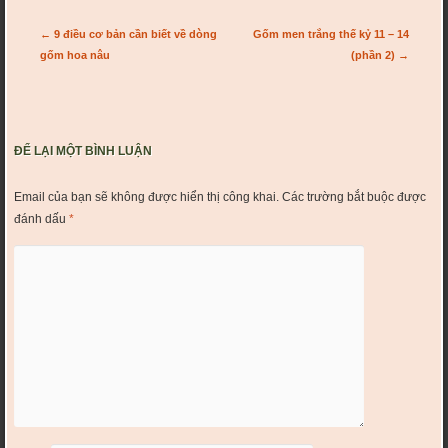
Post navigation
←
9 điều cơ bản cần biết về dòng
Gốm men trắng thế kỷ 11 – 14
gốm hoa nâu
(phần 2)
→
ĐỂ LẠI MỘT BÌNH LUẬN
Email của bạn sẽ không được hiển thị công khai.
Các trường bắt buộc được
đánh dấu
*