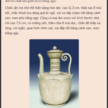
Ấm trà chất liệu gốm men trắng ngà:
Chiếc ấm trà nhỏ thể hiện dáng tròn dẹt, cao 11,3 cm, thân tạo 8 múi
nổi, chắc khoẻ tựa dáng quả bí ngô, vai và nắp chạm nổi băng cánh
sen, men phủ trắng ngà. Cũng có loại ấm rượu với kích thước nhỏ,
chỉ cao 7,6 cm, có miệng uốn, thân chia 8 múi dọc, chân đế thấp và
rộng, vòi ngắn, quai hình chim vẹt, vai đắp nổi băng cánh sen, men
trắng ngà.