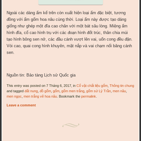
Ngoài các dáng ấm kể trên còn xuất hiện loại ấm đặc biệt, tương
đồng với ấm gốm hoa nâu cùng thời. Loại ấm này được tạo dáng
giống như ghép một đĩa cao chân với một bát sâu lòng. Miệng ấm
hình đĩa, cổ cao hình trụ với các đoạn hình đốt trúc, thân chia múi
tạo hình bông sen nở, các đầu cánh vượt lên vai, uốn cong đều đặn.
Vòi cao, quai cong hình khuyên, mặt nắp và vai chạm nổi băng cánh
sen.
Nguồn tin: Bảo tàng Lịch sử Quốc gia
This entry was posted on 7 Tháng 6, 2017, in
Cổ vật chất liệu gốm
,
Thông tin chung
and tagged
đất nung
,
đồ gốm
,
gốm
,
gốm men trắng
,
gốm sứ Lý Trần
,
men nâu
,
men ngọc
,
men trắng vẽ hoa nâu
. Bookmark the
permalink
.
Leave a comment