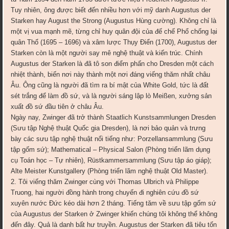
Tuy nhiên, ông được biết đến nhiều hơn với mỹ danh Augustus der
Starken hay August the Strong (Augustus Hùng cường). Không chỉ là
một vị vua mạnh mẽ, từng chỉ huy quân đội của đế chế Phổ chống lại
quân Thổ (1695 – 1696) và xâm lược Thụy Điển (1700), Augustus der
Starken còn là một người say mê nghệ thuật và kiến trúc. Chính
Augustus der Starken là đã tô son điểm phấn cho Dresden một cách
nhiệt thành, biến nơi này thành một nơi đáng viếng thăm nhất châu
Âu. Ông cũng là người đã tìm ra bí mật của White Gold, tức là đất
sét trắng để làm đồ sứ, và là người sáng lập lò Meißen, xưởng sản
xuất đồ sứ đầu tiên ở châu Âu.
Ngày nay, Zwinger đã trở thành Staatlich Kunstsammlungen Dresden
(Sưu tập Nghệ thuật Quốc gia Dresden), là nơi bảo quản và trưng
bày các sưu tập nghệ thuật nổi tiếng như: Porzellansammlung (Sưu
tập gốm sứ); Mathematical – Physical Salon (Phòng triển lãm dụng
cụ Toán học – Tự nhiên), Rüstkammersammlung (Sưu tập áo giáp);
Alte Meister Kunstgallery (Phòng triển lãm nghệ thuật Old Master).
​2. Tôi viếng thăm Zwinger cùng với Thomas Ulbrich và Philippe
Truong, hai người đồng hành trong chuyến đi nghiên cứu đồ sứ
xuyên nước Đức kéo dài hơn 2 tháng. Tiếng tăm về sưu tập gốm sứ
của Augustus der Starken ở Zwinger khiến chúng tôi không thể không
đến đây. Quả là danh bất hư truyền. Augustus der Starken đã tiêu tốn