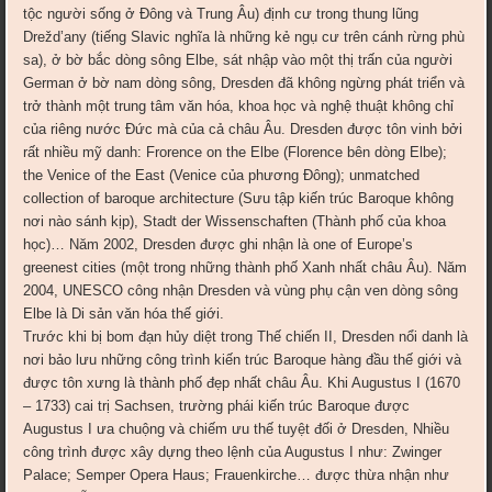
tộc người sống ở Đông và Trung Âu) định cư trong thung lũng
Drežd’any (tiếng Slavic nghĩa là những kẻ ngụ cư trên cánh rừng phù
sa), ở bờ bắc dòng sông Elbe, sát nhập vào một thị trấn của người
German ở bờ nam dòng sông, Dresden đã không ngừng phát triển và
trở thành một trung tâm văn hóa, khoa học và nghệ thuật không chỉ
của riêng nước Đức mà của cả châu Âu. Dresden được tôn vinh bởi
rất nhiều mỹ danh: Frorence on the Elbe (Florence bên dòng Elbe);
the Venice of the East (Venice của phương Đông); unmatched
collection of baroque architecture (Sưu tập kiến trúc Baroque không
nơi nào sánh kịp), Stadt der Wissenschaften (Thành phố của khoa
học)… Năm 2002, Dresden được ghi nhận là one of Europe’s
greenest cities (một trong những thành phố Xanh nhất châu Âu). Năm
2004, UNESCO công nhận Dresden và vùng phụ cận ven dòng sông
Elbe là Di sản văn hóa thế giới.
Trước khi bị bom đạn hủy diệt trong Thế chiến II, Dresden nổi danh là
nơi bảo lưu những công trình kiến trúc Baroque hàng đầu thế giới và
được tôn xưng là thành phố đẹp nhất châu Âu. Khi Augustus I (1670
– 1733) cai trị Sachsen, trường phái kiến trúc Baroque được
Augustus I ưa chuộng và chiếm ưu thế tuyệt đối ở Dresden, Nhiều
công trình được xây dựng theo lệnh của Augustus I như: Zwinger
Palace; Semper Opera Haus; Frauenkirche… được thừa nhận như