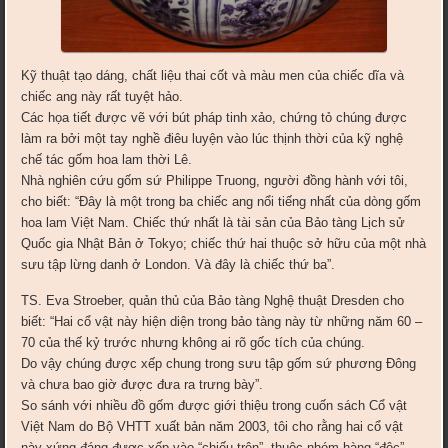
Kỹ thuật tạo dáng, chất liệu thai cốt và màu men của chiếc dĩa và
chiếc ang này rất tuyệt hảo.
Các họa tiết được vẽ với bút pháp tinh xảo, chứng tỏ chúng được
làm ra bởi một tay nghề điêu luyện vào lúc thịnh thời của kỹ nghệ
chế tác gốm hoa lam thời Lê.
Nhà nghiên cứu gốm sứ Philippe Truong, người đồng hành với tôi,
cho biết: “Đây là một trong ba chiếc ang nổi tiếng nhất của dòng gốm
hoa lam Việt Nam. Chiếc thứ nhất là tài sản của Bảo tàng Lịch sử
Quốc gia Nhật Bản ở Tokyo; chiếc thứ hai thuộc sở hữu của một nhà
sưu tập lừng danh ở London. Và đây là chiếc thứ ba”.
TS. Eva Stroeber, quản thủ của Bảo tàng Nghệ thuật Dresden cho
biết: “Hai cổ vật này hiện diện trong bảo tàng này từ những năm 60 –
70 của thế kỷ trước nhưng không ai rõ gốc tích của chúng.
Do vậy chúng được xếp chung trong sưu tập gốm sứ phương Đông
và chưa bao giờ được đưa ra trưng bày”.
So sánh với nhiều đồ gốm được giới thiệu trong cuốn sách Cổ vật
Việt Nam do Bộ VHTT xuất bản năm 2003, tôi cho rằng hai cổ vật
này xứng đáng được xếp vào “chiếu trên”, thuộc nhóm hàng “độc”