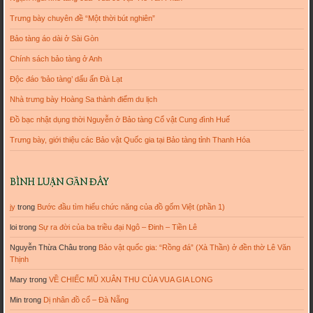
Trưng bày chuyên đề “Một thời bút nghiên”
Bảo tàng áo dài ở Sài Gòn
Chính sách bảo tàng ở Anh
Độc đáo ‘bảo tàng’ dấu ấn Đà Lạt
Nhà trưng bày Hoàng Sa thành điểm du lịch
Đồ bạc nhật dụng thời Nguyễn ở Bảo tàng Cổ vật Cung đình Huế
Trưng bày, giới thiệu các Bảo vật Quốc gia tại Bảo tàng tỉnh Thanh Hóa
BÌNH LUẬN GẦN ĐÂY
jy
trong
Bước đầu tìm hiểu chức năng của đồ gốm Việt (phần 1)
loi
trong
Sự ra đời của ba triều đại Ngô – Đinh – Tiền Lê
Nguyễn Thừa Châu
trong
Bảo vật quốc gia: “Rồng đá” (Xà Thần) ở đền thờ Lê Văn
Thịnh
Mary
trong
VỀ CHIẾC MŨ XUÂN THU CỦA VUA GIA LONG
Min
trong
Dị nhân đồ cổ – Đà Nẵng