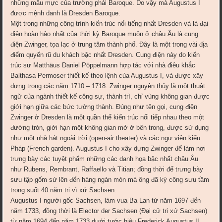
những mẫu mực của trường phái Baroque. Do vậy mà Augustus I
được mệnh danh là Dresden Baroque.
Một trong những công trình kiến trúc nổi tiếng nhất Dresden và là đại
diện hoàn hảo nhất của thời kỳ Baroque muộn ở châu Âu là cung
điện Zwinger, tọa lạc ở trung tâm thành phố. Đây là một trong vài địa
điểm quyến rũ du khách bậc nhất Dresden. Cung điện này do kiến
trúc sư Matthäus Daniel Pöppelmann hợp tác với nhà điêu khắc
Balthasa Permoser thiết kế theo lệnh của Augustus I, và được xây
dựng trong các năm 1710 – 1718. Zwinger nguyên thủy là một thuật
ngữ của ngành thiết kế công sự, thành trì, chỉ vùng không gian được
giới hạn giữa các bức tường thành. Đúng như tên gọi, cung điện
Zwinger ở Dresden là một quần thể kiến trúc nối tiếp nhau theo một
đường tròn, giới hạn một không gian mở ở bên trong, được sử dụng
như một nhà hát ngoài trời (open-air theater) và các ngự viên kiểu
Pháp (French garden). Augustus I cho xây dựng Zwinger để làm nơi
trưng bày các tuyệt phẩm những các danh họa bậc nhất châu Âu
như Rubens, Rembrant, Raffaello và Titian; đồng thời để trưng bày
sưu tập gốm sứ lên đến hàng ngàn món mà ông đã kỳ công sưu tầm
trong suốt 40 năm trị vì xứ Sachsen.
Augustus I người gốc Sachsen, làm vua Ba Lan từ năm 1697 đến
năm 1733, đồng thời là Elector der Sachsen (Đại cử tri xứ Sachsen)
từ năm 1694 đến năm 1733 dưới tước hiệu Frederick Augustus II.