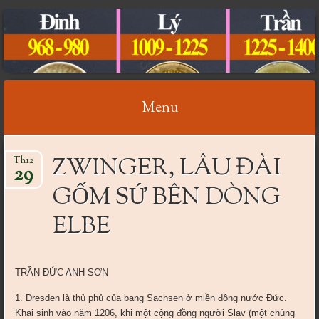
CỔ VẬT VIỆT NAM
Menu
Skip
ZWINGER, LÂU ĐÀI
Th12
to
29
content
GỐM SỨ BÊN DÒNG
ELBE
TRẦN ĐỨC ANH SƠN
1. Dresden là thủ phủ của bang Sachsen ở miền đông nước Đức.
Khai sinh vào năm 1206, khi một cộng đồng người Slav (một chủng