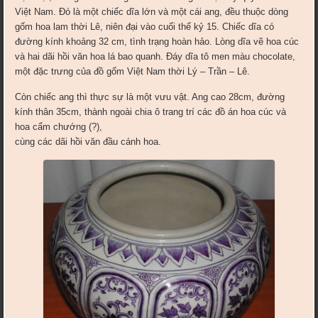
Việt Nam. Đó là một chiếc dĩa lớn và một cái ang, đều thuộc dòng
gốm hoa lam thời Lê, niên đại vào cuối thế kỷ 15. Chiếc dĩa có
đường kính khoảng 32 cm, tình trạng hoàn hảo. Lòng dĩa vẽ hoa cúc
và hai dãi hồi văn hoa lá bao quanh. Đáy dĩa tô men màu chocolate,
một đặc trưng của đồ gốm Việt Nam thời Lý – Trần – Lê.
Còn chiếc ang thì thực sự là một vưu vật. Ang cao 28cm, đường
kính thân 35cm, thành ngoài chia ô trang trí các đồ án hoa cúc và
hoa cẩm chướng (?),
cùng các dãi hồi văn đầu cánh hoa.