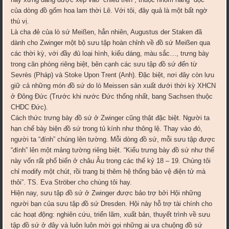
của dòng đồ gốm hoa lam thời Lê. Với tôi, đây quả là một bất ngờ
thú vị.
Là cha đẻ của lò sứ Meißen, hẳn nhiên, Augustus der Staken đã
dành cho Zwinger một bộ sưu tập hoàn chỉnh về đồ sứ Meißen qua
các thời kỳ, với đầy đủ loại hình, kiểu dáng, màu sắc…, trưng bày
trong căn phòng riêng biệt, bên cạnh các sưu tập đồ sứ đến từ
Sevrès (Pháp) và Stoke Upon Trent (Anh). Đặc biệt, nơi đây còn lưu
giữ cả những món đồ sứ do lò Meissen sản xuất dưới thời kỳ XHCN
ở Đông Đức (Trước khi nước Đức thống nhất, bang Sachsen thuộc
CHDC Đức).
Cách thức trưng bày đồ sứ ở Zwinger cũng thật đặc biệt. Người ta
hạn chế bày biện đồ sứ trong tủ kính như thông lệ. Thay vào đó,
người ta “đính” chúng lên tường. Mỗi dòng đồ sứ, mỗi sưu tập được
“đính” lên một mảng tường riêng biệt. “Kiểu trưng bày đồ sứ như thế
này vốn rất phổ biến ở châu Âu trong các thế kỷ 18 – 19. Chúng tôi
chỉ modify một chút, rồi trang bị thêm hệ thống bảo vệ điện tử mà
thôi”. TS. Eva Ströber cho chúng tôi hay.
Hiện nay, sưu tập đồ sứ ở Zwinger được bảo trợ bởi Hội những
người bạn của sưu tập đồ sứ Dresden. Hội này hỗ trợ tài chính cho
các hoạt động: nghiên cứu, triển lãm, xuất bản, thuyết trình về sưu
tập đồ sứ ở đây và luôn luôn mời gọi những ai ưa chuộng đồ sứ