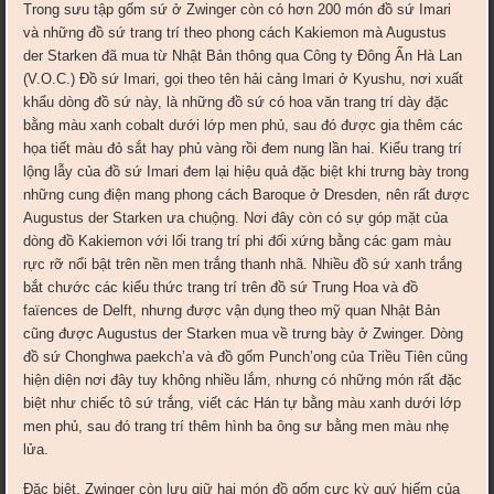
Trong sưu tập gốm sứ ở Zwinger còn có hơn 200 món đồ sứ Imari
và những đồ sứ trang trí theo phong cách Kakiemon mà Augustus
der Starken đã mua từ Nhật Bản thông qua Công ty Đông Ấn Hà Lan
(V.O.C.) Đồ sứ Imari, gọi theo tên hải cảng Imari ở Kyushu, nơi xuất
khẩu dòng đồ sứ này, là những đồ sứ có hoa văn trang trí dày đặc
bằng màu xanh cobalt dưới lớp men phủ, sau đó được gia thêm các
họa tiết màu đỏ sắt hay phủ vàng rồi đem nung lần hai. Kiểu trang trí
lộng lẫy của đồ sứ Imari đem lại hiệu quả đặc biệt khi trưng bày trong
những cung điện mang phong cách Baroque ở Dresden, nên rất được
Augustus der Starken ưa chuộng. Nơi đây còn có sự góp mặt của
dòng đồ Kakiemon với lối trang trí phi đối xứng bằng các gam màu
rực rỡ nổi bật trên nền men trắng thanh nhã. Nhiều đồ sứ xanh trắng
bắt chước các kiểu thức trang trí trên đồ sứ Trung Hoa và đồ
faïences de Delft, nhưng được vận dụng theo mỹ quan Nhật Bản
cũng được Augustus der Starken mua về trưng bày ở Zwinger. Dòng
đồ sứ Chonghwa paekch’a và đồ gốm Punch’ong của Triều Tiên cũng
hiện diện nơi đây tuy không nhiều lắm, nhưng có những món rất đặc
biệt như chiếc tô sứ trắng, viết các Hán tự bằng màu xanh dưới lớp
men phủ, sau đó trang trí thêm hình ba ông sư bằng men màu nhẹ
lửa.
Đặc biệt, Zwinger còn lưu giữ hai món đồ gốm cực kỳ quý hiếm của