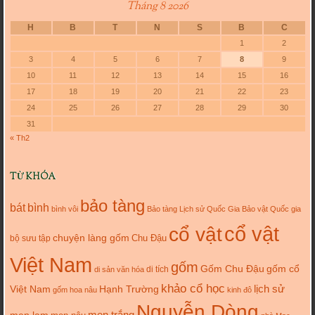
Tháng 8 2026
H
B
T
N
S
B
C
1
2
3
4
5
6
7
8
9
10
11
12
13
14
15
16
17
18
19
20
21
22
23
24
25
26
27
28
29
30
31
« Th2
TỪ KHÓA
bảo tàng
bát
bình
bình vôi
Bảo tàng Lịch sử Quốc Gia
Bảo vật Quốc gia
cổ vật
cổ vật
chuyện làng gốm
Chu Đậu
bộ sưu tập
Việt Nam
gốm
gốm cổ
Gốm Chu Đậu
di tích
di sản văn hóa
khảo cổ học
lịch sử
Việt Nam
Hạnh Trường
gốm hoa nâu
kinh đô
Nguyễn Dòng
men trắng
men lam