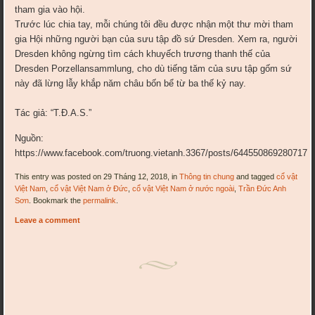
tham gia vào hội.
Trước lúc chia tay, mỗi chúng tôi đều được nhận một thư mời tham
gia Hội những người bạn của sưu tập đồ sứ Dresden. Xem ra, người
Dresden không ngừng tìm cách khuyếch trương thanh thế của
Dresden Porzellansammlung, cho dù tiếng tăm của sưu tập gốm sứ
này đã lừng lẫy khắp năm châu bốn bể từ ba thế kỷ nay.
​
Tác giả: “T.Đ.A.S.”
Nguồn:
https://www.facebook.com/truong.vietanh.3367/posts/644550869280717
This entry was posted on 29 Tháng 12, 2018, in
Thông tin chung
and tagged
cổ vật
Việt Nam
,
cổ vật Việt Nam ở Đức
,
cổ vật Việt Nam ở nước ngoài
,
Trần Đức Anh
Sơn
. Bookmark the
permalink
.
Leave a comment