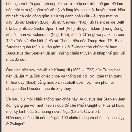
tiền bạc và thời gian tích cóp đồ sứ từ khắp nơi trên thế giới để làm
nên một sưu tập gốm sứ đồ sộ và lộng lẫy như một huyền thoại. Hầu
như tất cả các dòng gốm sứ lừng danh hoàn cầu đều góp mặt nơi
đây: đồ sứ Meißen (Đức); đồ sứ Sevrès (Pháp); đồ faïences de Delft
(Hà Lan); đồ sứ Stoke Upon Trent (Anh); đồ gốm Islam (Trung Đông);
đồ sứ Imari và Kakiemon (Nhật Bản); đồ sứ Ch’onghwa paekcha của
Triều Tiên và đặc biệt là đồ sứ Thanh triều của Trung Hoa. TS. Eva
Stroeber, quản thủ sưu tập gốm sứ ở Zwinger cho chúng tôi hay:
“Augustus der Starken đã gửi những chiến thuyền đi khắp thế giới để
mua đồ sứ.
Ông đặc biệt say mê đồ sứ Khang Hi (1662 – 1722) của Trung Hoa,
nên đã đặt mua 500 chiếc chóe và thống sứ cỡ lớn, toàn thân trang
trí hoa dây (floral) bằng màu xanh cobalt dưới lớp men phủ, rồi
chuyển đến Dresden theo đường thủy.
Về sau, cứ mỗi chiếc thống hay chóe này, Augustus der Starken đem
đổi ngang giá với một hiệp sĩ của đế chế Phổ (Knight of Prusia) hoặc
một kỵ binh của Sa hoàng nước Nga (Czar’s Cavalier).
Hiện nay, chúng tôi còn giữ gần 100 chiếc thống và chóe sứ như vậy
ở Zwinger”.