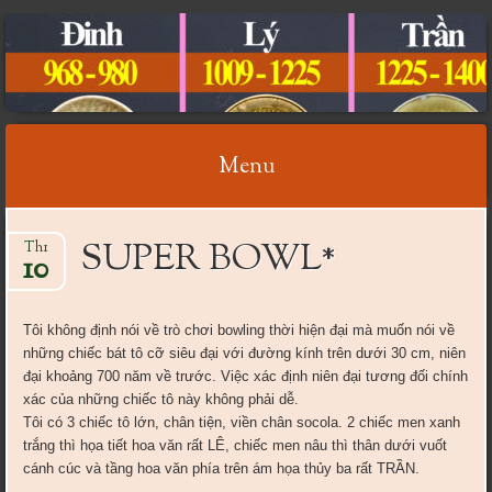
CỔ VẬT VIỆT NAM
Menu
Skip
SUPER BOWL*
Th1
to
10
content
Tôi không định nói về trò chơi bowling thời hiện đại mà muốn nói về
những chiếc bát tô cỡ siêu đại với đường kính trên dưới 30 cm, niên
đại khoảng 700 năm về trước. Việc xác định niên đại tương đối chính
xác của những chiếc tô này không phải dễ.
Tôi có 3 chiếc tô lớn, chân tiện, viền chân socola. 2 chiếc men xanh
trắng thì họa tiết hoa văn rất LÊ, chiếc men nâu thì thân dưới vuốt
cánh cúc và tầng hoa văn phía trên ám họa thủy ba rất TRẦN.