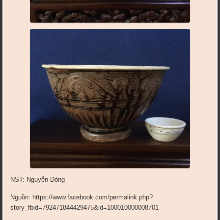
NST: Nguyễn Dòng
Nguồn: https://www.facebook.com/permalink.php?
story_fbid=792471844429475&id=100010000008701