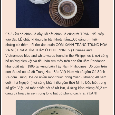
Cả 3 đều có chân đế dầy, lối cắt chân đế cũng rất TRẦN. Nếu xếp
vào đầu LÊ chắc không cần băn khoăn lắm…Cố gắng tìm kiếm
chứng cứ thêm, tôi tìm đọc cuốn GỐM XANH TRẮNG TRUNG HOA
VÀ VIỆT NAM TÌM THẤY Ở PHILIPPINES ( Chinese and
Vietnamese blue and white wares found in the Philippines ), nơi công
bố những hiện vật và tiêu bản tìm thấy trên con tầu đắm Pandanan
khai quật năm 1995 tại vùng biển Tây Nam Philippines. Đồ gốm trên
con tầu đó có cả đồ Trung Hoa, Bắc Việt Nam và cả gốm Gò Sành.
Về gốm Trung Hoa có nhiều món thuộc dòng Yuan ( khoảng 40 năm
cuối nhà Nguyên ) và cũng khá nhiều gốm thời Minh. Đặc biệt trong
số gốm Việt, có một chiếc bát tô rất lớn, đường kính miệng 30,2 cm,
dáng và hoa văn sen trong lòng bát có phong cách rất YUAN!