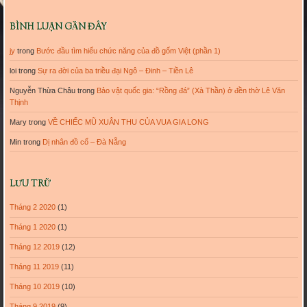
BÌNH LUẬN GẦN ĐÂY
jy
trong
Bước đầu tìm hiểu chức năng của đồ gốm Việt (phần 1)
loi
trong
Sự ra đời của ba triều đại Ngô – Đinh – Tiền Lê
Nguyễn Thừa Châu
trong
Bảo vật quốc gia: “Rồng đá” (Xà Thần) ở đền thờ Lê Văn
Thịnh
Mary
trong
VỀ CHIẾC MŨ XUÂN THU CỦA VUA GIA LONG
Min
trong
Dị nhân đồ cổ – Đà Nẵng
LƯU TRỮ
Tháng 2 2020
(1)
Tháng 1 2020
(1)
Tháng 12 2019
(12)
Tháng 11 2019
(11)
Tháng 10 2019
(10)
Tháng 9 2019
(9)