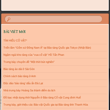
BÀI VIẾT MỚI
TÌM HIỂU CỔ VẬT*
Triển lãm “Gốm sứ Đông Nam Á” tại Bảo tàng Quốc gia Tokyo (Nhật Bản)
Ngậm ngùi kho tàng của “vua cổ vật” Hồ Tấn Phan
Trưng bày chuyên đề “Một thời bút nghiên”
Bảo tàng áo dài ở Sài Gòn
Chính sách bảo tàng ở Anh
Độc đáo ‘bảo tàng’ dấu ấn Đà Lạt
Nhà trưng bày Hoàng Sa thành điểm du lịch
Đồ bạc nhật dụng thời Nguyễn ở Bảo tàng Cổ vật Cung đình Huế
Trưng bày, giới thiệu các Bảo vật Quốc gia tại Bảo tàng tỉnh Thanh Hóa