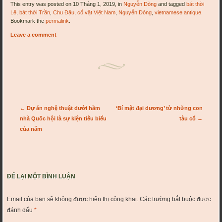
This entry was posted on 10 Tháng 1, 2019, in
Nguyễn Dòng
and tagged
bát thời
Lê
,
bát thời Trần
,
Chu Đậu
,
cổ vật Việt Nam
,
Nguyễn Dòng
,
vietnamese antique
.
Bookmark the
permalink
.
Leave a comment
Post navigation
←
Dự án nghệ thuật dưới hầm
‘Bí mật đại dương’ từ những con
nhà Quốc hội là sự kiện tiêu biểu
tàu cổ
→
của năm
ĐỂ LẠI MỘT BÌNH LUẬN
Email của bạn sẽ không được hiển thị công khai.
Các trường bắt buộc được
đánh dấu
*