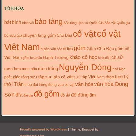
TỪ KHÓA
bảo tàng
bát
bình
bình vôi
Bảo tàng Lịch sử Quốc Gia
Bảo vật Quốc gia
cổ vật
cổ vật
chuyện làng gốm
Chu Đậu
bộ sưu tập
Việt Nam
gốm
gốm cổ
Gốm Chu Đậu
di tích
di sản văn hóa
khảo cổ học
lịch sử
Việt Nam
Hạnh Trường
gốm hoa nâu
kinh đô
Nguyễn Dòng
men trắng
men lam
men nâu
nhà Mạc
thời Lý
sưu tập cổ vật
thạp
phật giáo
rồng
sưu tập
sưu tập Việt Nam
văn hóa
văn hóa Đông
thời Trần
triều đại
trống đồng
vua cổ vật
đồ gốm
Sơn
đĩa
đồ đồng
ấm
đồ đá
đại gia
Proudly powered by WordPress
|
Theme: Bouquet by