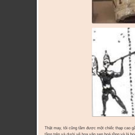
Thật may, tôi cũng tầm được một chiếc thạp cao g
tầng trên và dưới vẽ hoa văn sen hoá rồng và lá hoa