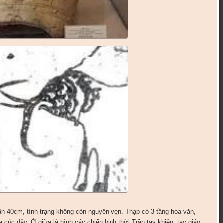
ần 40cm, tình trạng không còn nguyên vẹn. Thạp có 3 tầng hoa văn,
 cúc dây. Ở giữa là hình các chiến binh thời Trần tay khiên, tay giáo