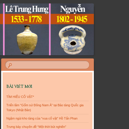
BÀI VIẾT MỚI
TÌM HIỂU CỔ VẬT*
Triển lãm “Gốm sứ Đông Nam Á” tại Bảo tàng Quốc gia
Tokyo (Nhật Bản)
Ngậm ngùi kho tàng của “vua cổ vật” Hồ Tấn Phan
Trưng bày chuyên đề “Một thời bút nghiên”