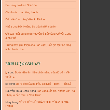
Bảo tàng áo dài ở Sài Gòn
Chính sách bảo tàng ở Anh
Độc đáo ‘bảo tàng’ dấu ấn Đà Lạt
Nhà trưng bày Hoàng Sa thành điểm du lịch
Đồ bạc nhật dụng thời Nguyễn ở Bảo tàng Cổ vật Cung
đình Huế
Trưng bày, giới thiệu các Bảo vật Quốc gia tại Bảo tàng
tỉnh Thanh Hóa
BÌNH LUẬN GẦN ĐÂY
jy
trong
Bước đầu tìm hiểu chức năng của đồ gốm Việt
(phần 1)
loi
trong
Sự ra đời của ba triều đại Ngô – Đinh – Tiền Lê
Nguyễn Thừa Châu
trong
Bảo vật quốc gia: “Rồng đá” (Xà
Thần) ở đền thờ Lê Văn Thịnh
Mary
trong
VỀ CHIẾC MŨ XUÂN THU CỦA VUA GIA
LONG