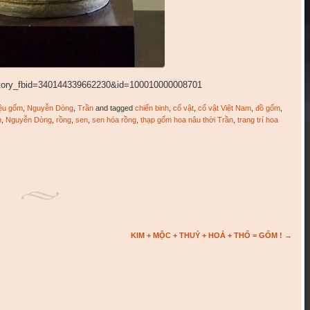
story_fbid=340144339662230&id=100010000008701
iệu gốm
,
Nguyễn Dòng
,
Trần
and tagged
chiến binh
,
cổ vật
,
cổ vật Việt Nam
,
đồ gốm
,
n
,
Nguyễn Dòng
,
rồng
,
sen
,
sen hóa rồng
,
thạp gốm hoa nâu thời Trần
,
trang trí hoa
KIM + MỘC + THUỶ + HOẢ + THỔ = GỐM !
→