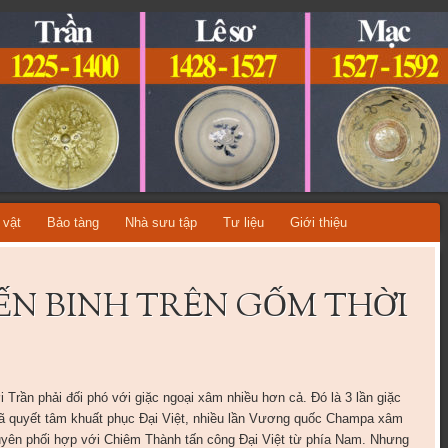
ỆT NAM
A TỪNG THỜI KỲ LỊCH SỬ!
 vật
Bảo tàng
Nhà sưu tập
Tư liệu
Giới thiệu
ẾN BINH TRÊN GỐM THỜI
ời Trần phải đối phó với giặc ngoại xâm nhiều hơn cả. Đó là 3 lần giặc
đã quyết tâm khuất phục Đại Việt, nhiều lần Vương quốc Champa xâm
guyên phối hợp với Chiêm Thành tấn công Đại Việt từ phía Nam. Nhưng