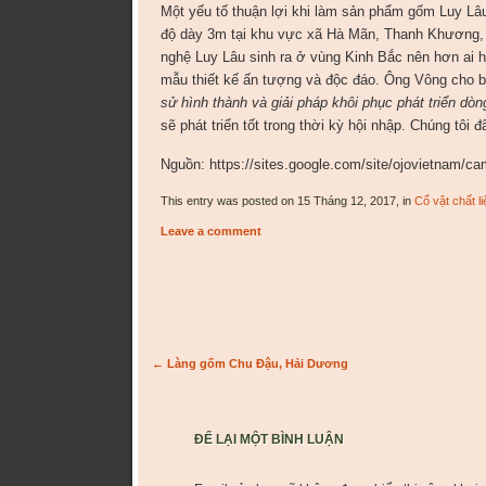
Một yếu tố thuận lợi khi làm sản phẩm gốm Luy Lâu 
độ dày 3m tại khu vực xã Hà Mãn, Thanh Khương,
nghệ Luy Lâu sinh ra ở vùng Kinh Bắc nên hơn ai h
mẫu thiết kế ấn tượng và độc đáo. Ông Vông cho bi
sử hình thành và giải pháp khôi phục phát triển dò
sẽ phát triển tốt trong thời kỳ hội nhập. Chúng tôi 
Nguồn: https://sites.google.com/site/ojovietnam/c
This entry was posted on 15 Tháng 12, 2017, in
Cổ vật chất l
Leave a comment
Post navigation
←
Làng gốm Chu Đậu, Hải Dương
ĐỂ LẠI MỘT BÌNH LUẬN