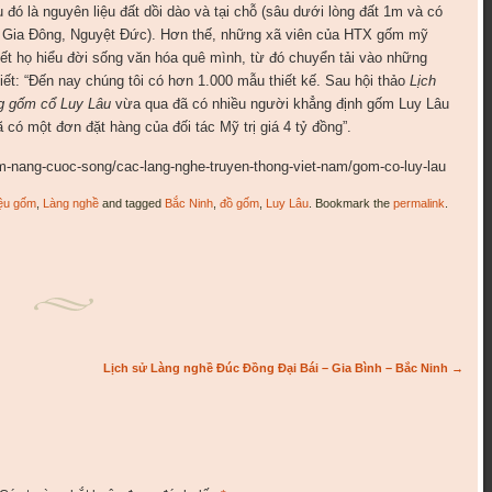
đó là nguyên liệu đất dồi dào và tại chỗ (sâu dưới lòng đất 1m và có
 Gia Đông, Nguyệt Đức). Hơn thế, những xã viên của HTX gốm mỹ
ết họ hiểu đời sống văn hóa quê mình, từ đó chuyển tải vào những
ết: “Đến nay chúng tôi có hơn 1.000 mẫu thiết kế. Sau hội thảo
Lịch
ng gốm cổ Luy Lâu
vừa qua đã có nhiều người khẳng định gốm Luy Lâu
đã có một đơn đặt hàng của đối tác Mỹ trị giá 4 tỷ đồng”.
am-nang-cuoc-song/cac-lang-nghe-truyen-thong-viet-nam/gom-co-luy-lau
iệu gốm
,
Làng nghề
and tagged
Bắc Ninh
,
đồ gốm
,
Luy Lâu
. Bookmark the
permalink
.
Lịch sử Làng nghề Đúc Đồng Đại Bái – Gia Bình – Bắc Ninh
→