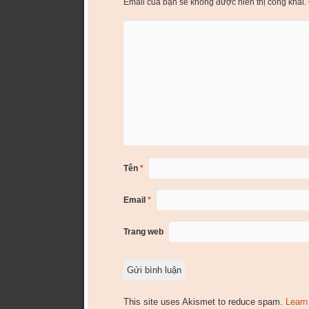
Email của bạn sẽ không được hiển thị công khai.
Tên
*
Email
*
Trang web
This site uses Akismet to reduce spam.
Learn