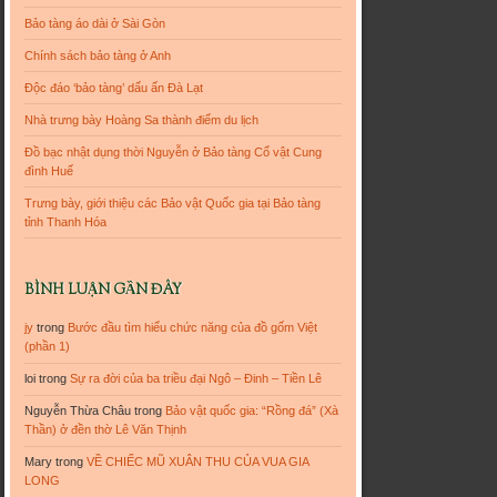
Bảo tàng áo dài ở Sài Gòn
Chính sách bảo tàng ở Anh
Độc đáo ‘bảo tàng’ dấu ấn Đà Lạt
Nhà trưng bày Hoàng Sa thành điểm du lịch
Đồ bạc nhật dụng thời Nguyễn ở Bảo tàng Cổ vật Cung
đình Huế
Trưng bày, giới thiệu các Bảo vật Quốc gia tại Bảo tàng
tỉnh Thanh Hóa
BÌNH LUẬN GẦN ĐÂY
jy
trong
Bước đầu tìm hiểu chức năng của đồ gốm Việt
(phần 1)
loi
trong
Sự ra đời của ba triều đại Ngô – Đinh – Tiền Lê
Nguyễn Thừa Châu
trong
Bảo vật quốc gia: “Rồng đá” (Xà
Thần) ở đền thờ Lê Văn Thịnh
Mary
trong
VỀ CHIẾC MŨ XUÂN THU CỦA VUA GIA
LONG