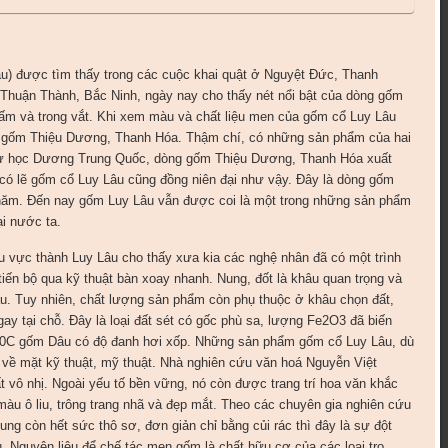
u) được tìm thấy trong các cuộc khai quật ở Nguyệt Đức, Thanh
Thuận Thành, Bắc Ninh, ngày nay cho thấy nét nổi bật của dòng gốm
 ấm và trong vắt. Khi xem màu và chất liệu men của gốm cổ Luy Lâu
g gốm Thiệu Dương, Thanh Hóa. Thậm chí, có những sản phẩm của hai
sử học Dương Trung Quốc, dòng gốm Thiệu Dương, Thanh Hóa xuất
 có lẽ gốm cổ Luy Lâu cũng đồng niên đại như vậy. Đây là dòng gốm
00 năm. Đến nay gốm Luy Lâu vẫn được coi là một trong những sản phẩm
i nước ta.
vực thành Luy Lâu cho thấy xưa kia các nghệ nhân đã có một trình
iến bộ qua kỹ thuật bàn xoay nhanh. Nung, đốt là khâu quan trọng và
u. Tuy nhiên, chất lượng sản phẩm còn phụ thuộc ở khâu chọn đất,
ay tại chỗ. Đây là loại đất sét có gốc phù sa, lượng Fe2O3 đã biến
0500C gốm Dâu có độ đanh hơi xốp. Những sản phẩm gốm cổ Luy Lâu, dù
về mặt kỹ thuật, mỹ thuật. Nhà nghiên cứu văn hoá Nguyễn Việt
vô nhị. Ngoài yếu tố bền vững, nó còn được trang trí hoa văn khắc
àu ô liu, trông trang nhã và đẹp mắt. Theo các chuyên gia nghiên cứu
ng còn hết sức thô sơ, đơn giản chỉ bằng củi rác thì đây là sự đột
ù. Nguyên liệu để chế tác men gốm là chất hữu cơ của các loại tro,