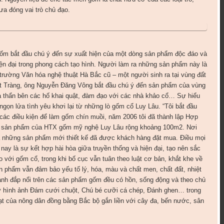
ưa đóng vai trò chủ đạo.
m bắt đầu chú ý đến sự xuất hiện của một dòng sản phẩm độc đáo và
iện đại trong phong cách tạo hình. Người làm ra những sản phẩm này là
rường Văn hóa nghệ thuật Hà Bắc cũ – một người sinh ra tại vùng đất
át Tràng, ông Nguyễn Đăng Vông bắt đầu chú ý đến sản phẩm của vùng
ha thẩn bên các hố khai quật, đàm đạo với các nhà khảo cổ… Sự hiểu
gọn lửa tình yêu khơi lại từ những lò gốm cổ Luy Lâu. “Tôi bắt đầu
ác điều kiện để làm gốm chín muồi, năm 2006 tôi đã thành lập Hợp
u sản phẩm của HTX gốm mỹ nghệ Luy Lâu rộng khoảng 100m2. Nơi
 những sản phẩm mới thiết kế đã được khách hàng đặt mua. Điều mọi
ay là sự kết hợp hài hòa giữa truyền thống và hiện đại, tạo nên sắc
o với gốm cổ, trong khi bố cục vẫn tuân theo luật cơ bản, khắt khe về
n phẩm vẫn đảm bảo yếu tố lý, hóa, màu và chất men, chất đất, nhiệt
 ảnh đắp nổi trên các sản phẩm gốm đều có hồn, sống động và theo chủ
như hình ảnh Đám cưới chuột, Chú bé cưỡi cá chép, Đánh ghen… trong
ạt của nông dân đồng bằng Bắc bộ gắn liền với cây đa, bến nước, sân