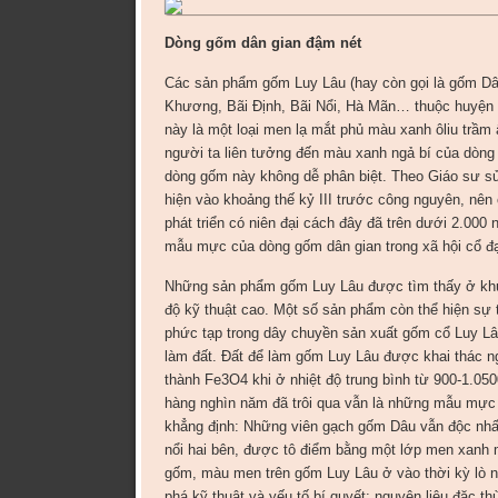
Dòng gốm dân gian đậm nét
Các sản phẩm gốm Luy Lâu (hay còn gọi là gốm Dâ
Khương, Bãi Định, Bãi Nổi, Hà Mãn… thuộc huyện 
này là một loại men lạ mắt phủ màu xanh ôliu trầm
người ta liên tưởng đến màu xanh ngả bí của dòn
dòng gốm này không dễ phân biệt. Theo Giáo sư 
hiện vào khoảng thế kỷ III trước công nguyên, nên
phát triển có niên đại cách đây đã trên dưới 2.0
mẫu mực của dòng gốm dân gian trong xã hội cổ đạ
Những sản phẩm gốm Luy Lâu được tìm thấy ở khu 
độ kỹ thuật cao. Một số sản phẩm còn thể hiện sự t
phức tạp trong dây chuyền sản xuất gốm cổ Luy Lâ
làm đất. Đất để làm gốm Luy Lâu được khai thác ng
thành Fe3O4 khi ở nhiệt độ trung bình từ 900-1.
hàng nghìn năm đã trôi qua vẫn là những mẫu mực 
khẳng định: Những viên gạch gốm Dâu vẫn độc nhất 
nổi hai bên, được tô điểm bằng một lớp men xanh m
gốm, màu men trên gốm Luy Lâu ở vào thời kỳ lò nu
phá kỹ thuật và yếu tố bí quyết: nguyên liệu đặc th