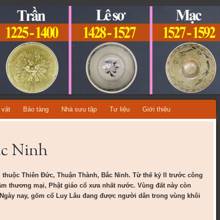
ỆT NAM
A TỪNG THỜI KỲ LỊCH SỬ!
 vật
Bảo tàng
Nhà sưu tập
Tư liệu
Giới thiệu
ắc Ninh
thuộc Thiên Đức, Thuận Thành, Bắc Ninh. Từ thế kỷ II trước công
tâm thương mại, Phật giáo cổ xưa nhất nước. Vùng đất này còn
 Ngày nay, gốm cổ Luy Lâu đang được người dân trong vùng khôi