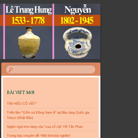
BÀI VIẾT MỚI
TÌM HIỂU CỔ VẬT*
Triển lãm “Gốm sứ Đông Nam Á” tại Bảo tàng Quốc gia
Tokyo (Nhật Bản)
Ngậm ngùi kho tàng của “vua cổ vật” Hồ Tấn Phan
Trưng bày chuyên đề “Một thời bút nghiên”