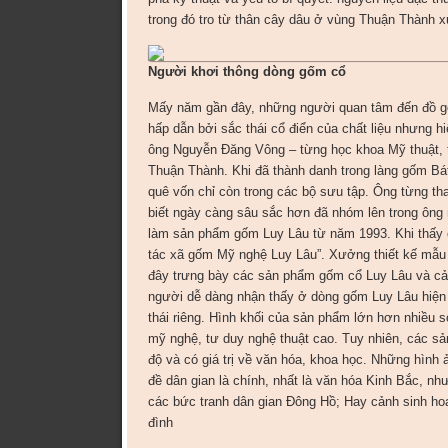
trong đó tro từ thân cây dâu ở vùng Thuận Thành x
Người khơi thông dòng gốm cổ
Mấy năm gần đây, những người quan tâm đến đồ gố
hấp dẫn bởi sắc thái cổ điển của chất liệu nhưng h
ông Nguyễn Đăng Vông – từng học khoa Mỹ thuật, t
Thuận Thành. Khi đã thành danh trong làng gốm B
quê vốn chỉ còn trong các bộ sưu tập. Ông từng t
biết ngày càng sâu sắc hơn đã nhóm lên trong ông n
làm sản phẩm gốm Luy Lâu từ năm 1993. Khi thấy c
tác xã gốm Mỹ nghệ Luy Lâu”. Xưởng thiết kế mẫ
đây trưng bày các sản phẩm gốm cổ Luy Lâu và cả
người dễ dàng nhận thấy ở dòng gốm Luy Lâu hiện n
thái riêng. Hình khối của sản phẩm lớn hơn nhiều s
mỹ nghệ, tư duy nghệ thuật cao. Tuy nhiên, các sả
độ và có giá trị về văn hóa, khoa học. Những hình
đề dân gian là chính, nhất là văn hóa Kinh Bắc, 
các bức tranh dân gian Đông Hồ; Hay cảnh sinh ho
đình