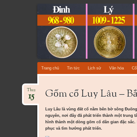
CỔ VẬT VI
TỔNG HỢP CÁC DÒNG CỔ VẬT VIỆT NAM QU
Skip
Trang chủ
Tin tức
Lịch sử
Văn hóa
Cổ
to
content
Gốm cổ Luy Lâu – B
Th12
15
Luy Lâu là vùng đất cổ nằm bên bờ sông Đuống 
nguyên, nơi đây đã phát triển thành một trung 
hình thành một dòng gốm cổ dân gian đặc sắc.
phục và tìm hướng phát triển.