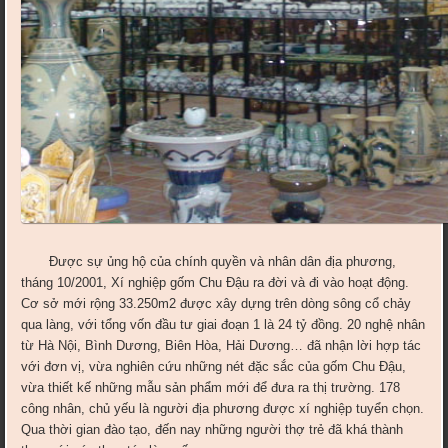
Được sự ủng hộ của chính quyền và nhân dân địa phương,
tháng 10/2001, Xí nghiệp gốm Chu Đậu ra đời và đi vào hoạt động.
Cơ sở mới rộng 33.250m2 được xây dựng trên dòng sông cổ chảy
qua làng, với tổng vốn đầu tư giai đoạn 1 là 24 tỷ đồng. 20 nghệ nhân
từ Hà Nội, Bình Dương, Biên Hòa, Hải Dương… đã nhận lời hợp tác
với đơn vị, vừa nghiên cứu những nét đặc sắc của gốm Chu Đậu,
vừa thiết kế những mẫu sản phẩm mới để đưa ra thị trường. 178
công nhân, chủ yếu là người địa phương được xí nghiệp tuyển chọn.
Qua thời gian đào tạo, đến nay những người thợ trẻ đã khá thành