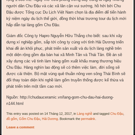
người dân Chu Đậu và các xã lân cận vui sướng, hồ hởi bởi Chu
Đậu được Tổng cục Du Lịch Việt Nam chọn là địa điểm để tiến hành
kỷ niệm ngày du lịch thế giới, đồng thời khai trương tour du lịch mới
hấp dẫn tại làng gốm Chu Đậu.
Giám đốc Công ty Hapro Nguyễn Hữu Thắng cho biết: sau khi xây
dựng xí nghiệp gốm, sắp tới công ty cùng với tỉnh Hải Dương triển
khai đề án khôi phục, phát triển sản xuất và du lịch làng nghề trên
một diện rộng gồm địa bàn hai xã Minh Tân và Thái Tân. Đề án sẽ
xây dựng các vệ tinh làm hàng gốm xuất khẩu mang thương hiệu
Chu Đậu. Hàng nghìn lao động sẽ có thêm việc làm, đời sống sẽ
được cải thiện. Bộ mặt vùng quê thuần nông ven sông Thái Bình sẽ
đổi thay toàn diện khi nghề làm gốm truyền thống được kế thừa và
phát triển trên một tầm cao mới.
Nguồn: http://chudauceramic.vn/lang-gom-chu-dau-hai-duong-
n144.html
This entry was posted on 14 Tháng 12, 2017, in
Làng nghề
and tagged
Chu Đậu
,
đồ gốm
,
Gốm Chu Đậu
,
Hải Dương
. Bookmark the
permalink
.
Leave a comment