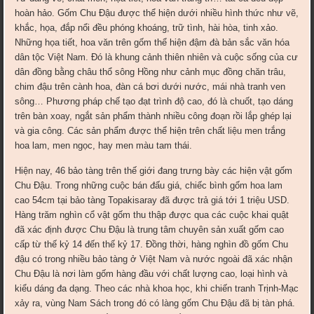
hoàn hảo. Gốm Chu Đậu được thể hiện dưới nhiều hình thức như vẽ,
khắc, họa, đắp nổi đều phóng khoáng, trữ tình, hài hòa, tinh xảo.
Những họa tiết, hoa văn trên gốm thể hiện đậm đà bản sắc văn hóa
dân tộc Việt Nam. Đó là khung cảnh thiên nhiên và cuộc sống của cư
dân đồng bằng châu thổ sông Hồng như cảnh mục đồng chăn trâu,
chim đậu trên cành hoa, đàn cá bơi dưới nước, mái nhà tranh ven
sông… Phương pháp chế tạo đạt trình độ cao, đó là chuốt, tạo dáng
trên bàn xoay, ngắt sản phẩm thành nhiều công đoạn rồi lắp ghép lại
và gia công. Các sản phẩm được thể hiện trên chất liệu men trắng
hoa lam, men ngọc, hay men màu tam thái.
Hiện nay, 46 bảo tàng trên thế giới đang trưng bày các hiện vật gốm
Chu Đậu. Trong những cuộc bán đấu giá, chiếc bình gốm hoa lam
cao 54cm tại bảo tàng Topakisaray đã được trả giá tới 1 triệu USD.
Hàng trăm nghìn cổ vật gốm thu thập được qua các cuộc khai quật
đã xác định được Chu Đậu là trung tâm chuyên sản xuất gốm cao
cấp từ thế kỷ 14 đến thế kỷ 17. Đồng thời, hàng nghìn đồ gốm Chu
đậu có trong nhiều bảo tàng ở Việt Nam và nước ngoài đã xác nhận
Chu Đậu là nơi làm gốm hàng đầu với chất lượng cao, loại hình và
kiểu dáng đa dạng. Theo các nhà khoa học, khi chiến tranh Trịnh-Mạc
xảy ra, vùng Nam Sách trong đó có làng gốm Chu Đậu đã bị tàn phá.