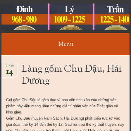
CỔ VẬT VIỆT NAM
Menu
Skip
Làng gốm Chu Đậu, Hải
Th12
to
14
content
Dương
Gọi gốm Chu Đậu là gốm đạo vì hoa văn tinh xảo của những sản
phẩm này đều mang đậm những giá trị nhân văn của Phật giáo và
Nho giáo.
Gốm Chu Đậu (huyện Nam Sách, Hải Dương) phát triển rực rỡ vào
giai đoạn thế kỷ 14 đến thế kỷ 17. Sau hơn ba thế kỷ thất truyền, nay
gốm Chu Đậu hồi sinh, trở thành mặt hàng xuất khẩu có giá trị. Sự