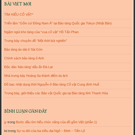
BÀI VIẾT MỚI
TÌM HIỂU CỔ VẬT*
Triển lãm “Gốm sứ Đông Nam Á” tại Bảo tàng Quốc gia Tokyo (Nhật Bản)
Ngậm ngùi kho tàng của “vua cổ vật” Hồ Tấn Phan
Trưng bày chuyên đề “Một thời bút nghiên”
Bảo tàng áo dài ở Sài Gòn
Chính sách bảo tàng ở Anh
Độc đáo ‘bảo tàng’ dấu ấn Đà Lạt
Nhà trưng bày Hoàng Sa thành điểm du lịch
Đồ bạc nhật dụng thời Nguyễn ở Bảo tàng Cổ vật Cung đình Huế
Trưng bày, giới thiệu các Bảo vật Quốc gia tại Bảo tàng tỉnh Thanh Hóa
BÌNH LUẬN GẦN ĐÂY
jy
trong
Bước đầu tìm hiểu chức năng của đồ gốm Việt (phần 1)
loi
trong
Sự ra đời của ba triều đại Ngô – Đinh – Tiền Lê