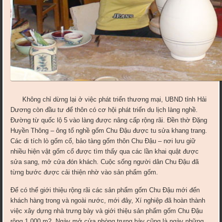
Không chỉ dừng lại ở việc phát triển thương mại, UBND tỉnh Hải
Dương còn đầu tư để thôn có cơ hội phát triển du lịch làng nghề.
Đường từ quốc lộ 5 vào làng được nâng cấp rộng rãi. Đền thờ Đặng
Huyền Thông – ông tổ nghề gốm Chu Đậu được tu sửa khang trang.
Các di tích lò gốm cổ, bảo tàng gốm thôn Chu Đậu – nơi lưu giữ
nhiều hiện vật gốm cổ được tìm thấy qua các lần khai quật được
sửa sang, mở cửa đón khách. Cuộc sống người dân Chu Đậu đã
từng bước được cải thiện nhờ vào sản phẩm gốm.
Để có thể giới thiệu rộng rãi các sản phẩm gốm Chu Đậu mới đến
khách hàng trong và ngoài nước, mới đây, Xí nghiệp đã hoàn thành
việc xây dựng nhà trưng bày và giới thiệu sản phẩm gốm Chu Đậu
rộng 1.000 m2. Ngày mở cửa phòng trưng bày cũng là ngày những