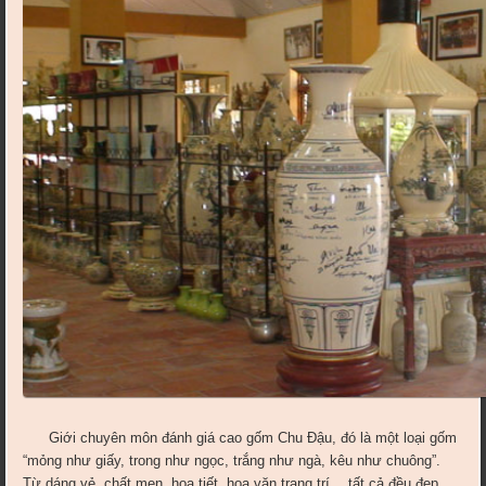
Giới chuyên môn đánh giá cao gốm Chu Đậu, đó là một loại gốm
“mỏng như giấy, trong như ngọc, trắng như ngà, kêu như chuông”.
Từ dáng vẻ, chất men, họa tiết, hoa văn trang trí… tất cả đều đẹp