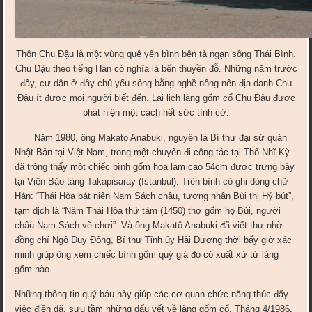
Thôn Chu Đậu là một vùng quê yên bình bên tả ngạn sông Thái Bình.
Chu Đậu theo tiếng Hán có nghĩa là bến thuyền đỗ. Những năm trước
đây, cư dân ở đây chủ yếu sống bằng nghề nông nên địa danh Chu
Đậu ít được mọi người biết đến. Lai lịch làng gốm cổ Chu Đậu được
phát hiện một cách hết sức tình cờ:
Năm 1980, ông Makato Anabuki, nguyên là Bí thư đại sứ quán
Nhật Bản tại Việt Nam, trong một chuyến đi công tác tại Thổ Nhĩ Kỳ
đã trông thấy một chiếc bình gốm hoa lam cao 54cm được trưng bày
tại Viện Bảo tàng Takapisaray (Istanbul). Trên bình có ghi dòng chữ
Hán: “Thái Hòa bát niên Nam Sách châu, tương nhân Bùi thị Hý bút”,
tạm dịch là “Năm Thái Hòa thứ tám (1450) thợ gốm họ Bùi, người
châu Nam Sách vẽ chơi”. Và ông Makatô Anabuki đã viết thư nhờ
đồng chí Ngô Duy Đông, Bí thư Tỉnh ủy Hải Dương thời bấy giờ xác
minh giúp ông xem chiếc bình gốm quý giá đó có xuất xứ từ làng
gốm nào.
Những thông tin quý báu này giúp các cơ quan chức năng thúc đẩy
việc điền dã, sưu tầm những dấu vết về làng gốm cổ. Tháng 4/1986,