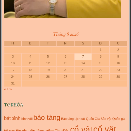
Tháng 8 2026
H
B
T
N
S
B
C
1
2
3
4
5
6
7
8
9
10
11
12
13
14
15
16
17
18
19
20
21
22
23
24
25
26
27
28
29
30
31
« Th2
TỪ KHÓA
bảo tàng
bát
bình
bình vôi
Bảo tàng Lịch sử Quốc Gia
Bảo vật Quốc gia
cổ vật
cổ vật
chuyện làng gốm
Chu Đậu
bộ sưu tập