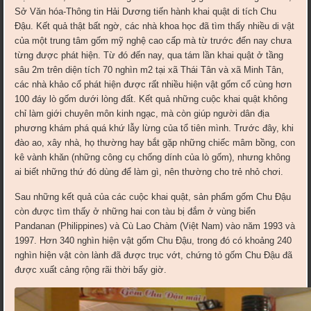
Sở Văn hóa-Thông tin Hải Dương tiến hành khai quật di tích Chu
Đậu. Kết quả thật bất ngờ, các nhà khoa học đã tìm thấy nhiều di vật
của một trung tâm gốm mỹ nghệ cao cấp mà từ trước đến nay chưa
từng được phát hiện. Từ đó đến nay, qua tám lần khai quật ở tầng
sâu 2m trên diện tích 70 nghìn m2 tại xã Thái Tân và xã Minh Tân,
các nhà khảo cổ phát hiện được rất nhiều hiện vật gốm cổ cùng hơn
100 đáy lò gốm dưới lòng đất. Kết quả những cuộc khai quật không
chỉ làm giới chuyên môn kinh ngạc, mà còn giúp người dân địa
phương khám phá quá khứ lẫy lừng của tổ tiên mình. Trước đây, khi
đào ao, xây nhà, họ thường hay bắt gặp những chiếc mâm bồng, con
kê vành khăn (những công cụ chống dính của lò gốm), nhưng không
ai biết những thứ đó dùng để làm gì, nên thường cho trẻ nhỏ chơi.
Sau những kết quả của các cuộc khai quật, sản phẩm gốm Chu Đậu
còn được tìm thấy ở những hai con tàu bị đắm ở vùng biển
Pandanan (Philippines) và Cù Lao Chàm (Việt Nam) vào năm 1993 và
1997. Hơn 340 nghìn hiện vật gốm Chu Đậu, trong đó có khoảng 240
nghìn hiện vật còn lành đã được trục vớt, chứng tỏ gốm Chu Đậu đã
được xuất cảng rộng rãi thời bấy giờ.