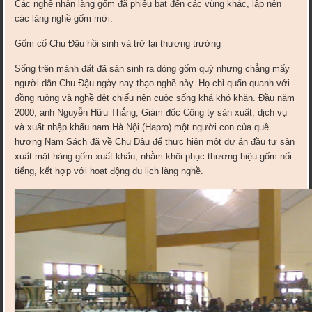
Các nghệ nhân làng gốm đã phiêu bạt đến các vùng khác, lập nên
các làng nghề gốm mới.
Gốm cổ Chu Đậu hồi sinh và trở lại thương trường
Sống trên mảnh đất đã sản sinh ra dòng gốm quý nhưng chẳng mấy
người dân Chu Đậu ngày nay thạo nghề này. Họ chỉ quẩn quanh với
đồng ruộng và nghề dệt chiếu nên cuộc sống khá khó khăn. Đầu năm
2000, anh Nguyễn Hữu Thắng, Giám đốc Công ty sản xuất, dịch vụ
và xuất nhập khẩu nam Hà Nội (Hapro) một người con của quê
hương Nam Sách đã về Chu Đậu để thực hiện một dự án đầu tư sản
xuất mặt hàng gốm xuất khẩu, nhằm khôi phục thương hiệu gốm nổi
tiếng, kết hợp với hoạt động du lịch làng nghề.