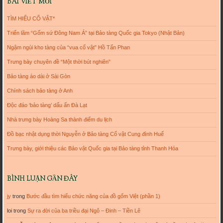
BÀI VIẾT MỚI
TÌM HIỂU CỔ VẬT*
Triển lãm “Gốm sứ Đông Nam Á” tại Bảo tàng Quốc gia Tokyo (Nhật Bản)
Ngậm ngùi kho tàng của “vua cổ vật” Hồ Tấn Phan
Trưng bày chuyên đề “Một thời bút nghiên”
Bảo tàng áo dài ở Sài Gòn
Chính sách bảo tàng ở Anh
Độc đáo ‘bảo tàng’ dấu ấn Đà Lạt
Nhà trưng bày Hoàng Sa thành điểm du lịch
Đồ bạc nhật dụng thời Nguyễn ở Bảo tàng Cổ vật Cung đình Huế
Trưng bày, giới thiệu các Bảo vật Quốc gia tại Bảo tàng tỉnh Thanh Hóa
BÌNH LUẬN GẦN ĐÂY
jy
trong
Bước đầu tìm hiểu chức năng của đồ gốm Việt (phần 1)
loi
trong
Sự ra đời của ba triều đại Ngô – Đinh – Tiền Lê