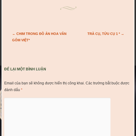
Post navigation
←
CHIM TRONG ĐỒ ÁN HOA VĂN
TRÀ CỤ, TỬU CỤ 1 *
→
GỐM VIỆT*
ĐỂ LẠI MỘT BÌNH LUẬN
Email của bạn sẽ không được hiển thị công khai.
Các trường bắt buộc được
đánh dấu
*