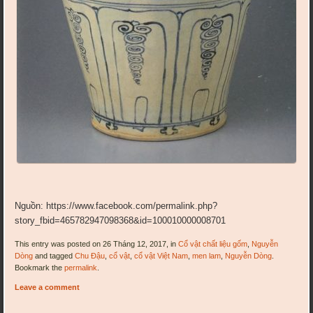
Nguồn: https://www.facebook.com/permalink.php?
story_fbid=465782947098368&id=100010000008701
This entry was posted on 26 Tháng 12, 2017, in
Cổ vật chất liệu gốm
,
Nguyễn
Dòng
and tagged
Chu Đậu
,
cổ vật
,
cổ vật Việt Nam
,
men lam
,
Nguyễn Dòng
.
Bookmark the
permalink
.
Leave a comment