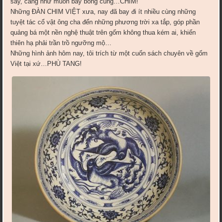
say, càng như muốn bay bổng cùng…CHIM!
Những ĐÀN CHIM VIỆT xưa, nay đã bay đi ít nhiều cùng những
tuyệt tác cổ vật ông cha đến những phương trời xa tắp, góp phần
quảng bá một nền nghệ thuật trên gốm không thua kém ai, khiến
thiên hạ phải trần trồ ngưỡng mộ…
Những hình ảnh hôm nay, tôi trích từ một cuốn sách chuyên về gốm
Việt tại xứ…PHÙ TANG!