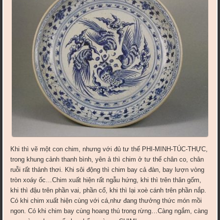
Khi thì vẽ một con chim, nhưng với đủ tư thế PHI-MINH-TÚC-THỰC,
trong khung cảnh thanh bình, yên ả thì chim ở tư thế chân co, chân
ruỗi rất thảnh thơi. Khi sôi động thì chim bay cả đàn, bay lượn vòng
tròn xoáy ốc…Chim xuất hiện rất ngẫu hứng, khi thì trên thân gốm,
khi thì đậu trên phần vai, phần cổ, khi thì lại xoè cánh trên phần nắp.
Có khi chim xuất hiện cùng với cá,như đang thưởng thức món mồi
ngon. Có khi chim bay cùng hoang thú trong rừng…Càng ngắm, càng