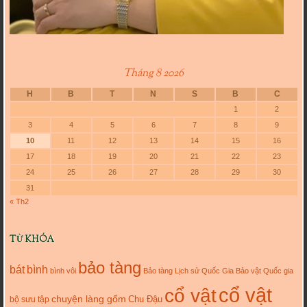
Tháng 8 2026
H
B
T
N
S
B
C
1
2
3
4
5
6
7
8
9
10
11
12
13
14
15
16
17
18
19
20
21
22
23
24
25
26
27
28
29
30
31
« Th2
TỪ KHÓA
bảo tàng
bát
bình
bình vôi
Bảo tàng Lịch sử Quốc Gia
Bảo vật Quốc gia
cổ vật
cổ vật
chuyện làng gốm
Chu Đậu
bộ sưu tập