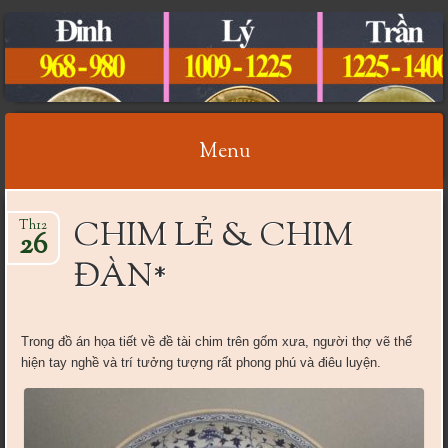
CỔ VẬT VIỆT NAM
Menu
Skip
CHIM LẺ & CHIM
Th12
to
26
content
ĐÀN*
Trong đồ án họa tiết về đề tài chim trên gốm xưa, người thợ vẽ thể
hiện tay nghề và trí tưởng tượng rất phong phú và điêu luyện.