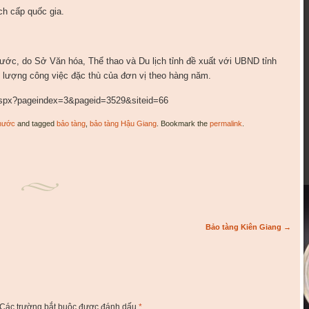
h cấp quốc gia.
nước, do Sở Văn hóa, Thể thao và Du lịch tỉnh đề xuất với UBND tỉnh
 lượng công việc đặc thù của đơn vị theo hàng năm.
.aspx?pageindex=3&pageid=3529&siteid=66
nước
and tagged
bảo tàng
,
bảo tàng Hậu Giang
. Bookmark the
permalink
.
Bảo tàng Kiên Giang
→
Các trường bắt buộc được đánh dấu
*