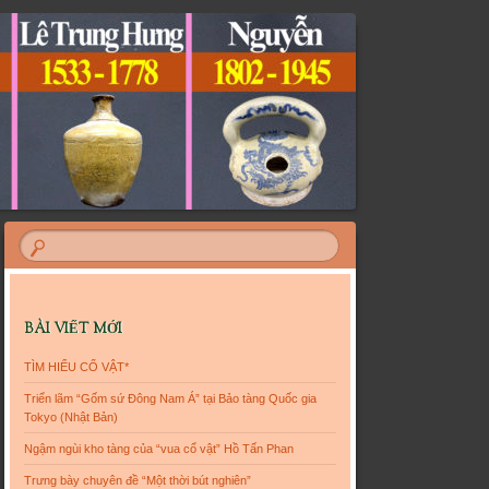
BÀI VIẾT MỚI
TÌM HIỂU CỔ VẬT*
Triển lãm “Gốm sứ Đông Nam Á” tại Bảo tàng Quốc gia
Tokyo (Nhật Bản)
Ngậm ngùi kho tàng của “vua cổ vật” Hồ Tấn Phan
Trưng bày chuyên đề “Một thời bút nghiên”