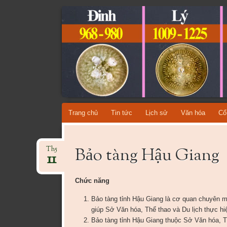
CỔ VẬT VI
TỔNG HỢP CÁC DÒNG CỔ VẬT VIỆT NAM QU
Skip
Trang chủ
Tin tức
Lịch sử
Văn hóa
Cổ
to
content
Bảo tàng Hậu Giang
Th5
11
Chức năng
Bảo tàng tỉnh Hậu Giang là cơ quan chuyên 
giúp Sở Văn hóa, Thể thao và Du lịch thực h
Bảo tàng tỉnh Hậu Giang thuộc Sở Văn hóa, Th