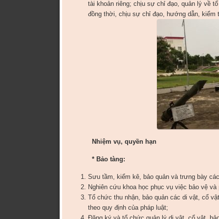
tài khoản riêng; chịu sự chỉ đạo, quản lý về 
đồng thời, chịu sự chỉ đạo, hướng dẫn, kiểm 
Nhiệm vụ, quyền hạn
*
Bảo tàng:
Sưu tầm, kiểm kê, bảo quản và trưng bày các
Nghiên cứu khoa học phục vụ việc bảo vệ và ph
Tổ chức thu nhận, bảo quản các di vật, cổ vậ
theo quy định của pháp luật;
Đăng ký và tổ chức quản lý di vật, cổ vật, b