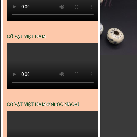
CỔ VẬT VIỆT NAM
CỔ VẬT VIỆT NAM Ở NƯỚC NGOÀI