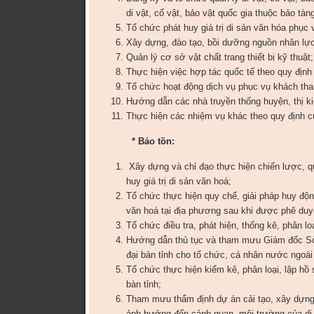
di vật, cổ vật, bảo vật quốc gia thuộc bảo tà
Tổ chức phát huy giá trị di sản văn hóa phục 
Xây dựng, đào tạo, bồi dưỡng nguồn nhân lực
Quản lý cơ sở vật chất trang thiết bị kỹ thuật;
Thực hiện việc hợp tác quốc tế theo quy định 
Tổ chức hoạt động dịch vụ phục vụ khách th
Hướng dẫn các nhà truyền thống huyện, thị k
Thực hiện các nhiệm vụ khác theo quy định củ
*
Bảo tồn:
Xây dựng và chỉ đạo thực hiện chiến lược, qu
huy giá trị di sản văn hoá;
Tổ chức thực hiện quy chế, giải pháp huy động
văn hoá tại địa phương sau khi được phê duy
Tổ chức điều tra, phát hiện, thống kê, phân lo
Hướng dẫn thủ tục và tham mưu Giám đốc Sở c
đại bàn tỉnh cho tổ chức, cá nhân nước ngoà
Tổ chức thực hiện kiểm kê, phân loại, lập hồ 
bàn tỉnh;
Tham mưu thẩm định dự án cải tạo, xây dựng 
ảnh hưởng đến cảnh quan, môi trường của di 