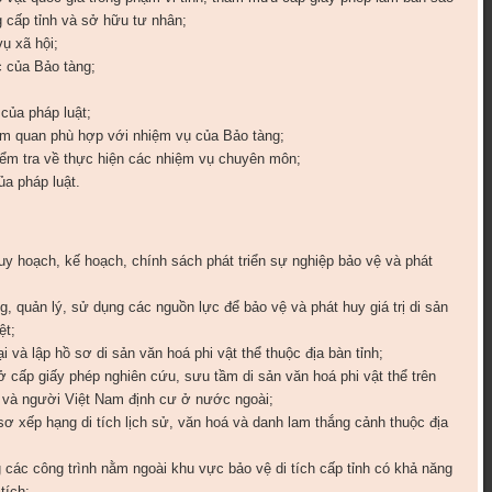
ng cấp tỉnh và sở hữu tư nhân;
vụ xã hội;
 của Bảo tàng;
của pháp luật;
am quan phù hợp với nhiệm vụ của Bảo tàng;
iểm tra về thực hiện các nhiệm vụ chuyên môn;
a pháp luật.
y hoạch, kế hoạch, chính sách phát triển sự nghiệp bảo vệ và phát
, quản lý, sử dụng các nguồn lực để bảo vệ và phát huy giá trị di sản
ệt;
ại và lập hồ sơ di sản văn hoá phi vật thể thuộc địa bàn tỉnh;
ấp giấy phép nghiên cứu, sưu tầm di sản văn hoá phi vật thể trên
i và người Việt Nam định cư ở nước ngoài;
sơ xếp hạng di tích lịch sử, văn hoá và danh lam thắng cảnh thuộc địa
các công trình nằm ngoài khu vực bảo vệ di tích cấp tỉnh có khả năng
tích;