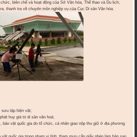
tổ chức, biên chế và hoạt động của Sở Văn hóa, Thể thao và Du lịch;
tra, thanh tra về chuyên môn nghiệp vụ của Cục Di sản Văn hóa.
 sưu tập hiện vật;
át huy giá trị di sản văn hoá;
t, bảo vật quốc gia do tổ chức, cá nhân giao nộp thu giữ ở địa phương
ảo vật quốc gia trong phạm vi tỉnh; tham mưu cấp giấy phép làm bản sao