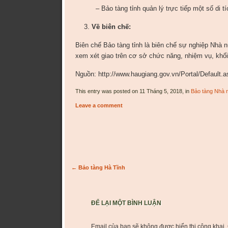
– Bảo tàng tỉnh quản lý trực tiếp một số di tíc
Về biên chế:
Biên chế Bảo tàng tỉnh là biên chế sự nghiệp Nhà 
xem xét giao trên cơ sở chức năng, nhiệm vụ, khối
Nguồn: http://www.haugiang.gov.vn/Portal/Default
This entry was posted on 11 Tháng 5, 2018, in
Bảo tàng Nhà 
Leave a comment
Post navigation
←
Bảo tàng Hà Tĩnh
ĐỂ LẠI MỘT BÌNH LUẬN
Email của bạn sẽ không được hiển thị công khai.