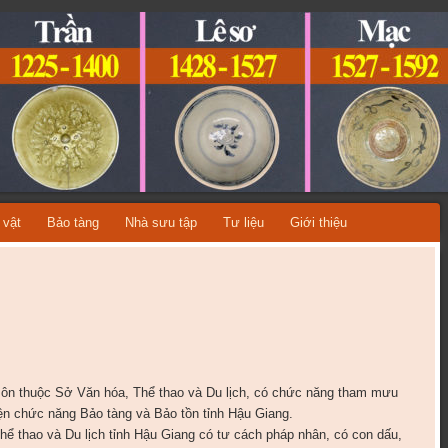
ỆT NAM
A TỪNG THỜI KỲ LỊCH SỬ!
 vật
Bảo tàng
Nhà sưu tập
Tư liệu
Giới thiệu
môn thuộc Sở Văn hóa, Thể thao và Du lịch, có chức năng tham mưu
iện chức năng Bảo tàng và Bảo tồn tỉnh Hậu Giang.
ể thao và Du lịch tỉnh Hậu Giang có tư cách pháp nhân, có con dấu,