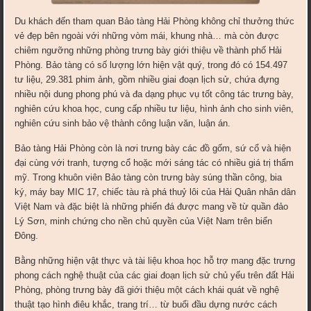
Du khách đến tham quan Bảo tàng Hải Phòng không chỉ thưởng thức
vẻ đẹp bên ngoài với những vòm mái, khung nhà… mà còn được
chiêm ngưỡng những phòng trưng bày giới thiệu về thành phố Hải
Phòng. Bảo tàng có số lượng lớn hiện vật quý, trong đó có 154.497
tư liệu, 29.381 phim ảnh, gồm nhiều giai đoạn lịch sử, chứa đựng
nhiều nội dung phong phú và đa dạng phục vụ tốt công tác trưng bày,
nghiên cứu khoa học, cung cấp nhiều tư liệu, hình ảnh cho sinh viên,
nghiên cứu sinh bảo vệ thành công luận văn, luận án.
Bảo tàng Hải Phòng còn là nơi trưng bày các đồ gốm, sứ cổ và hiện
đại cùng với tranh, tượng cổ hoặc mới sáng tác có nhiều giá trị thẩm
mỹ. Trong khuôn viên Bảo tàng còn trưng bày súng thần công, bia
ký, máy bay MIC 17, chiếc tàu rà phá thuỷ lôi của Hải Quân nhân dân
Việt Nam và đặc biệt là những phiến đá được mang về từ quần đảo
Lý Sơn, minh chứng cho nền chủ quyền của Việt Nam trên biển
Đông.
Bằng những hiện vật thực và tài liệu khoa học hỗ trợ mang đặc trưng
phong cách nghệ thuật của các giai đoạn lịch sử chủ yếu trên đất Hải
Phòng, phòng trưng bày đã giới thiệu một cách khái quát về nghệ
thuật tạo hình điêu khắc, trang trí… từ buổi đầu dựng nước cách