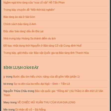
Ngậm ngùi kho tàng của “vua cổ vật” Hồ Tấn Phan
Trưng bày chuyên đề “Một thời bút nghiên”
Bảo tàng áo dài ở Sài Gòn
Chính sách bảo tàng ở Anh
Độc đáo ‘bảo tàng’ dấu ấn Đà Lạt
Nhà trưng bày Hoàng Sa thành điểm du lịch
Đồ bạc nhật dụng thời Nguyễn ở Bảo tàng Cổ vật Cung đình Huế
Trưng bày, giới thiệu các Bảo vật Quốc gia tại Bảo tàng tỉnh Thanh Hóa
BÌNH LUẬN GẦN ĐÂY
jy
trong
Bước đầu tìm hiểu chức năng của đồ gốm Việt (phần 1)
loi
trong
Sự ra đời của ba triều đại Ngô – Đinh – Tiền Lê
Nguyễn Thừa Châu
trong
Bảo vật quốc gia: “Rồng đá” (Xà Thần) ở đền thờ Lê Văn
Thịnh
Mary
trong
VỀ CHIẾC MŨ XUÂN THU CỦA VUA GIA LONG
Min
trong
Dị nhân đồ cổ – Đà Nẵng