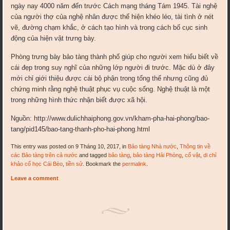
ngày nay 4000 năm đến trước Cách mạng tháng Tám 1945. Tài nghệ
của người thợ của nghệ nhân được thể hiện khéo léo, tài tình ở nét
vẽ, đường chạm khắc, ở cách tạo hình và trong cách bố cục sinh
động của hiện vật trưng bày.
Phòng trưng bày bảo tàng thành phố giúp cho người xem hiểu biết về
cái đẹp trong suy nghĩ của những lớp người đi trước. Mặc dù ở đây
mới chỉ giới thiệu được cái bộ phận trong tổng thể nhưng cũng đủ
chứng minh rằng nghệ thuật phục vụ cuộc sống. Nghệ thuật là một
trong những hình thức nhận biết được xã hội.
Nguồn: http://www.dulichhaiphong.gov.vn/kham-pha-hai-phong/bao-
tang/pid145/bao-tang-thanh-pho-hai-phong.html
This entry was posted on 9 Tháng 10, 2017, in
Bảo tàng Nhà nước
,
Thông tin về
các Bảo tàng trên cả nước
and tagged
bảo tàng
,
bảo tàng Hải Phòng
,
cổ vật
,
di chỉ
khảo cổ học Cái Bèo
,
tiền sử
. Bookmark the
permalink
.
Leave a comment