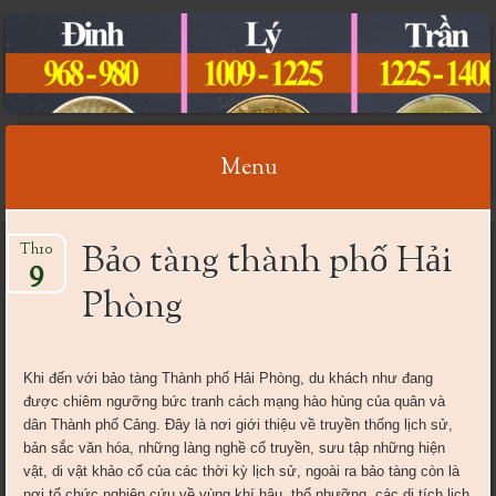
CỔ VẬT VIỆT NAM
Menu
Skip
Bảo tàng thành phố Hải
Th10
to
9
content
Phòng
Khi đến với bảo tàng Thành phố Hải Phòng, du khách như đang
được chiêm ngưỡng bức tranh cách mạng hào hùng của quân và
dân Thành phố Cảng. Đây là nơi giới thiệu về truyền thống lịch sử,
bản sắc văn hóa, những làng nghề cổ truyền, sưu tập những hiện
vật, di vật khảo cổ của các thời kỳ lịch sử, ngoài ra bảo tàng còn là
nơi tổ chức nghiên cứu về vùng khí hậu, thổ nhưỡng, các di tích lịch