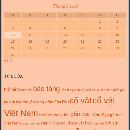
Tháng 8 2026
H
B
T
N
S
B
C
1
2
3
4
5
6
7
8
9
10
11
12
13
14
15
16
17
18
19
20
21
22
23
24
25
26
27
28
29
30
31
« Th2
TỪ KHÓA
bảo tàng
bát
bình
bình vôi
Bảo tàng Lịch sử Quốc Gia
Bảo vật Quốc gia
cổ vật
cổ vật
chuyện làng gốm
Chu Đậu
bộ sưu tập
Việt Nam
gốm
gốm cổ
Gốm Chu Đậu
di tích
di sản văn hóa
khảo cổ học
lịch sử
Việt Nam
Hạnh Trường
gốm hoa nâu
kinh đô