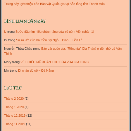
Trưng bày, giới thiệu các Bảo vật Quốc gia tại Bảo tàng tỉnh Thanh Hóa
BÌNH LUẬN GẦN ĐÂY
jy
trong
Bước đầu tìm hiểu chức năng của đồ gốm Việt (phần 1)
loi
trong
Sự ra đời của ba triều đại Ngô – Đinh – Tiền Lê
Nguyễn Thừa Châu
trong
Bảo vật quốc gia: “Rồng đá” (Xà Thần) ở đền thờ Lê Văn
Thịnh
Mary
trong
VỀ CHIẾC MŨ XUÂN THU CỦA VUA GIA LONG
Min
trong
Dị nhân đồ cổ – Đà Nẵng
LƯU TRỮ
Tháng 2 2020
(1)
Tháng 1 2020
(1)
Tháng 12 2019
(12)
Tháng 11 2019
(11)