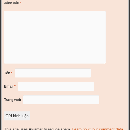
đánh dấu
*
Tên
*
Email
*
Trang web
This site uses Akismet to reduce spam.
Learn how your comment data