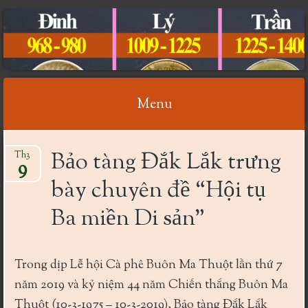
CỔ VẬT VIỆT NAM
Menu
Skip
Bảo tàng Đắk Lắk trưng
Th3
to
9
content
bày chuyên đề “Hội tụ
Ba miền Di sản”
Trong dịp Lễ hội Cà phê Buôn Ma Thuột lần thứ 7
năm 2019 và kỷ niệm 44 năm Chiến thắng Buôn Ma
Thuột (10-3-1975 – 10-3-2019), Bảo tàng Đắk Lắk