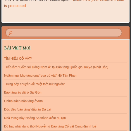
is processed.
BÀI VIẾT MỚI
TÌM HIỂU CỔ VẬT*
Triển lãm “Gốm sứ Đông Nam Á” tại Bảo tàng Quốc gia Tokyo (Nhật Bản)
Ngậm ngùi kho tàng của “vua cổ vật” Hồ Tấn Phan
Trưng bày chuyên đề “Một thời bút nghiên”
Bảo tàng áo dài ở Sài Gòn
Chính sách bảo tàng ở Anh
Độc đáo ‘bảo tàng’ dấu ấn Đà Lạt
Nhà trưng bày Hoàng Sa thành điểm du lịch
Đồ bạc nhật dụng thời Nguyễn ở Bảo tàng Cổ vật Cung đình Huế