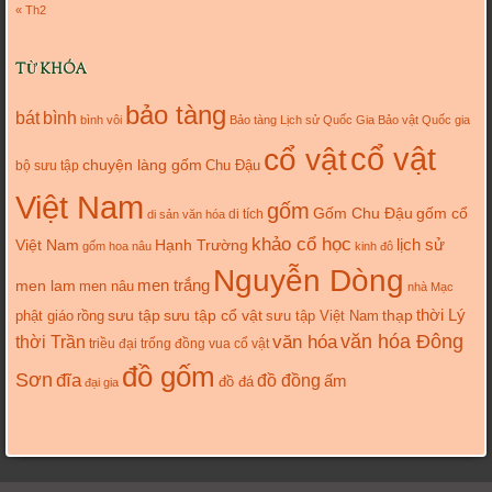
« Th2
TỪ KHÓA
bảo tàng
bát
bình
bình vôi
Bảo tàng Lịch sử Quốc Gia
Bảo vật Quốc gia
cổ vật
cổ vật
chuyện làng gốm
Chu Đậu
bộ sưu tập
Việt Nam
gốm
gốm cổ
Gốm Chu Đậu
di tích
di sản văn hóa
khảo cổ học
lịch sử
Việt Nam
Hạnh Trường
gốm hoa nâu
kinh đô
Nguyễn Dòng
men trắng
men lam
men nâu
nhà Mạc
thời Lý
sưu tập cổ vật
thạp
phật giáo
rồng
sưu tập
sưu tập Việt Nam
văn hóa
văn hóa Đông
thời Trần
triều đại
trống đồng
vua cổ vật
đồ gốm
Sơn
đĩa
đồ đồng
ấm
đồ đá
đại gia