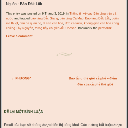
Nguồn :
Báo Đắk Lắk
This entry was posted on 9 Tháng 3, 2019, in
Thông tin về các Bảo tàng trên cả
nước
and tagged
bảo tàng Bắc Giang
,
bảo tàng Cà Mau
,
Bảo tàng Đắk Lắk
,
buôn
ma thuột
,
dân ca quan họ
,
di sản văn hóa
,
đờn ca tài tử
,
không gian văn hóa cồng
chiêng Tây Nguyên
,
trưng bày chuyên đề
,
Unesco
. Bookmark the
permalink
.
Leave a comment
Post navigation
←
PHƯỢNG*
Bảo tàng thế giới cà phê – điểm
đến của cà phê thế giới
→
ĐỂ LẠI MỘT BÌNH LUẬN
Email của bạn sẽ không được hiển thị công khai.
Các trường bắt buộc được