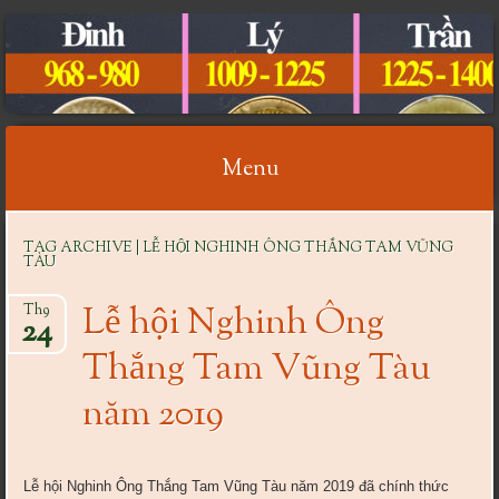
CỔ VẬT VIỆT NAM
Menu
Skip
TAG ARCHIVE | LỄ HỘI NGHINH ÔNG THẮNG TAM VŨNG
to
TÀU
content
Lễ hội Nghinh Ông
Th9
24
Thắng Tam Vũng Tàu
năm 2019
Lễ hội Nghinh Ông Thắng Tam Vũng Tàu năm 2019 đã chính thức