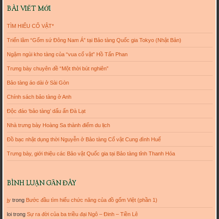
BÀI VIẾT MỚI
TÌM HIỂU CỔ VẬT*
Triển lãm “Gốm sứ Đông Nam Á” tại Bảo tàng Quốc gia Tokyo (Nhật Bản)
Ngậm ngùi kho tàng của “vua cổ vật” Hồ Tấn Phan
Trưng bày chuyên đề “Một thời bút nghiên”
Bảo tàng áo dài ở Sài Gòn
Chính sách bảo tàng ở Anh
Độc đáo ‘bảo tàng’ dấu ấn Đà Lạt
Nhà trưng bày Hoàng Sa thành điểm du lịch
Đồ bạc nhật dụng thời Nguyễn ở Bảo tàng Cổ vật Cung đình Huế
Trưng bày, giới thiệu các Bảo vật Quốc gia tại Bảo tàng tỉnh Thanh Hóa
BÌNH LUẬN GẦN ĐÂY
jy
trong
Bước đầu tìm hiểu chức năng của đồ gốm Việt (phần 1)
loi
trong
Sự ra đời của ba triều đại Ngô – Đinh – Tiền Lê