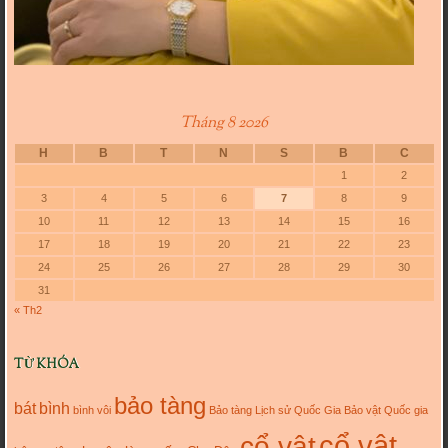
Tháng 8 2026
H
B
T
N
S
B
C
1
2
3
4
5
6
7
8
9
10
11
12
13
14
15
16
17
18
19
20
21
22
23
24
25
26
27
28
29
30
31
« Th2
TỪ KHÓA
bảo tàng
bát
bình
bình vôi
Bảo tàng Lịch sử Quốc Gia
Bảo vật Quốc gia
cổ vật
cổ vật