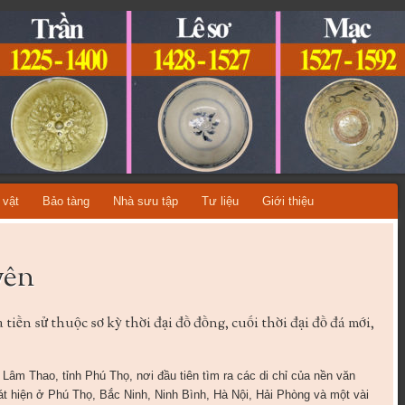
ỆT NAM
A TỪNG THỜI KỲ LỊCH SỬ!
 vật
Bảo tàng
Nhà sưu tập
Tư liệu
Giới thiệu
yên
tiền sử thuộc sơ kỳ thời đại đồ đồng, cuối thời đại đồ đá mới,
Lâm Thao, tỉnh Phú Thọ, nơi đầu tiên tìm ra các di chỉ của nền văn
t hiện ở Phú Thọ, Bắc Ninh, Ninh Bình, Hà Nội, Hải Phòng và một vài