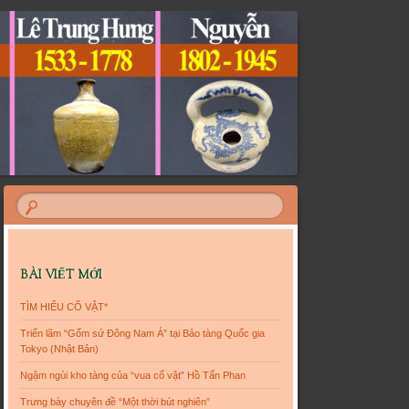
BÀI VIẾT MỚI
TÌM HIỂU CỔ VẬT*
Triển lãm “Gốm sứ Đông Nam Á” tại Bảo tàng Quốc gia
Tokyo (Nhật Bản)
Ngậm ngùi kho tàng của “vua cổ vật” Hồ Tấn Phan
Trưng bày chuyên đề “Một thời bút nghiên”