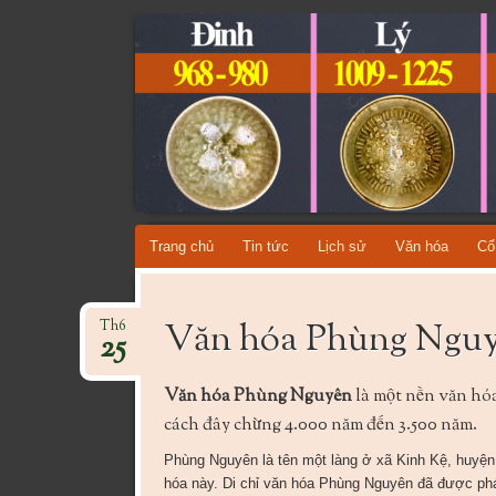
CỔ VẬT VI
TỔNG HỢP CÁC DÒNG CỔ VẬT VIỆT NAM QU
Skip
Trang chủ
Tin tức
Lịch sử
Văn hóa
Cổ
to
content
Văn hóa Phùng Ngu
Th6
25
Văn hóa Phùng Nguyên
là một nền văn hóa 
cách đây chừng 4.000 năm đến 3.500 năm.
Phùng Nguyên là tên một làng ở xã Kinh Kệ, huyện 
hóa này. Di chỉ văn hóa Phùng Nguyên đã được phá