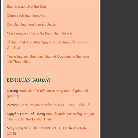
Bảo tàng áo dài ở Sài Gòn
Chính sách bảo tàng ở Anh
Độc đáo ‘bảo tàng’ dấu ấn Đà Lạt
Nhà trưng bày Hoàng Sa thành điểm du lịch
Đồ bạc nhật dụng thời Nguyễn ở Bảo tàng Cổ vật Cung
đình Huế
Trưng bày, giới thiệu các Bảo vật Quốc gia tại Bảo tàng
tỉnh Thanh Hóa
BÌNH LUẬN GẦN ĐÂY
jy
trong
Bước đầu tìm hiểu chức năng của đồ gốm Việt
(phần 1)
loi
trong
Sự ra đời của ba triều đại Ngô – Đinh – Tiền Lê
Nguyễn Thừa Châu
trong
Bảo vật quốc gia: “Rồng đá” (Xà
Thần) ở đền thờ Lê Văn Thịnh
Mary
trong
VỀ CHIẾC MŨ XUÂN THU CỦA VUA GIA
LONG