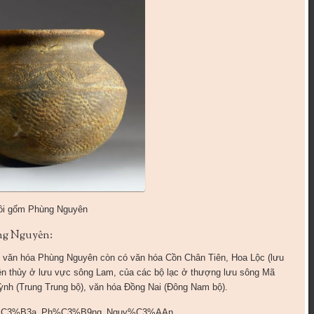
ồi gốm Phùng Nguyên
ng Nguyên:
ư văn hóa Phùng Nguyên còn có văn hóa Cồn Chân Tiên, Hoa Lộc (lưu
ên thủy ở lưu vực sông Lam, của các bộ lạc ở thượng lưu sông Mã
ỳnh (Trung Trung bộ), văn hóa Đồng Nai (Đông Nam bộ).
83n_h%C3%B3a_Ph%C3%B9ng_Nguy%C3%AAn