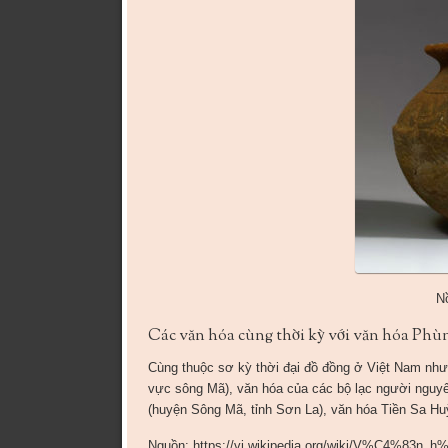
N
Các văn hóa cùng thời kỳ với văn hóa Phù
Cùng thuộc sơ kỳ thời đại đồ đồng ở Việt Nam nh
vực sông Mã), văn hóa của các bộ lạc người nguy
(huyện Sông Mã, tỉnh Sơn La), văn hóa Tiền Sa Hu
Nguồn: https://vi.wikipedia.org/wiki/V%C4%