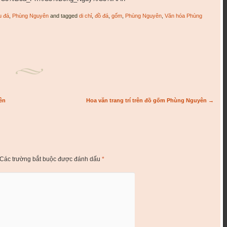
u đá
,
Phùng Nguyên
and tagged
di chỉ
,
đồ đá
,
gốm
,
Phùng Nguyên
,
Văn hóa Phùng
ên
Hoa văn trang trí trên đồ gốm Phùng Nguyên
→
Các trường bắt buộc được đánh dấu
*