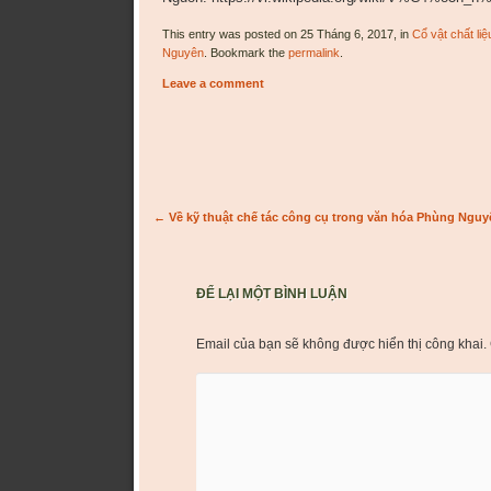
This entry was posted on 25 Tháng 6, 2017, in
Cổ vật chất liệ
Nguyên
. Bookmark the
permalink
.
Leave a comment
Post navigation
←
Về kỹ thuật chế tác công cụ trong văn hóa Phùng Nguy
ĐỂ LẠI MỘT BÌNH LUẬN
Email của bạn sẽ không được hiển thị công khai.