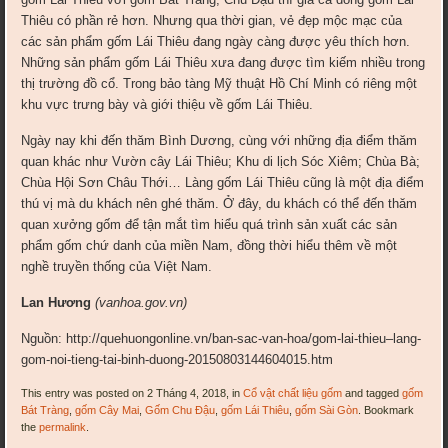
Thiêu có phần rẻ hơn. Nhưng qua thời gian, vẻ đẹp mộc mạc của
các sản phẩm gốm Lái Thiêu đang ngày càng được yêu thích hơn.
Những sản phẩm gốm Lái Thiêu xưa đang được tìm kiếm nhiều trong
thị trường đồ cổ. Trong bảo tàng Mỹ thuật Hồ Chí Minh có riêng một
khu vực trưng bày và giới thiệu về gốm Lái Thiêu.
Ngày nay khi đến thăm Bình Dương, cùng với những địa điểm thăm
quan khác như Vườn cây Lái Thiêu; Khu di lịch Sóc Xiêm; Chùa Bà;
Chùa Hội Sơn Châu Thới… Làng gốm Lái Thiêu cũng là một địa điểm
thú vị mà du khách nên ghé thăm. Ở đây, du khách có thể đến thăm
quan xưởng gốm để tận mắt tìm hiểu quá trình sản xuất các sản
phẩm gốm chứ danh của miền Nam, đồng thời hiểu thêm về một
nghề truyền thống của Việt Nam.
Lan Hương
(vanhoa.gov.vn)
Nguồn: http://quehuongonline.vn/ban-sac-van-hoa/gom-lai-thieu–lang-
gom-noi-tieng-tai-binh-duong-20150803144604015.htm
This entry was posted on 2 Tháng 4, 2018, in
Cổ vật chất liệu gốm
and tagged
gốm
Bát Tràng
,
gốm Cây Mai
,
Gốm Chu Đậu
,
gốm Lái Thiêu
,
gốm Sài Gòn
. Bookmark
the
permalink
.