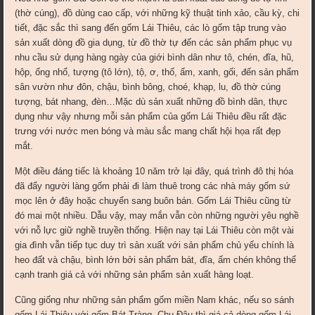
(thờ cúng), đồ dùng cao cấp, với những kỹ thuật tinh xảo, cầu kỳ, chi
tiết, đặc sắc thì sang đến gốm Lái Thiêu, các lò gốm tập trung vào
sản xuất dòng đồ gia dụng, từ đồ thờ tự đến các sản phẩm phục vụ
nhu cầu sử dụng hàng ngày của giới bình dân như tô, chén, đĩa, hũ,
hộp, ống nhổ, tượng (tô lớn), tộ, ơ, thố, ấm, xanh, gối, đến sản phẩm
sân vườn như đôn, chậu, bình bông, choé, khạp, lu, đồ thờ cúng
tượng, bát nhang, đèn…Mặc dù sản xuất những đồ bình dân, thực
dụng như vậy nhưng mỗi sản phẩm của gốm Lái Thiêu đều rất đặc
trưng với nước men bóng và màu sắc mang chất hội họa rất đẹp
mắt.
Một điều đáng tiếc là khoảng 10 năm trở lại đây, quá trình đô thị hóa
đã đẩy người làng gốm phải đi làm thuê trong các nhà máy gốm sứ
mọc lên ở đây hoặc chuyển sang buôn bán. Gốm Lái Thiêu cũng từ
đó mai một nhiều. Dẫu vậy, may mắn vẫn còn những người yêu nghề
với nỗ lực giữ nghề truyền thống. Hiện nay tại Lái Thiêu còn một vài
gia đình vẫn tiếp tục duy trì sản xuất với sản phẩm chủ yếu chính là
heo đất và chậu, bình lớn bởi sản phẩm bát, đĩa, ấm chén không thể
cạnh tranh giá cả với những sản phẩm sản xuất hàng loạt.
Cũng giống như những sản phẩm gốm miền Nam khác, nếu so sánh
gốm Lái Thiêu với gốm Bát Tràng, Chu Đậu thì giá cả dòng gốm Lái