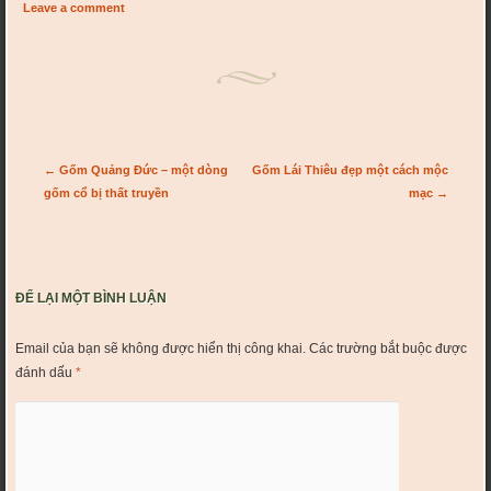
Leave a comment
Post navigation
←
Gốm Quảng Đức – một dòng
Gốm Lái Thiêu đẹp một cách mộc
gốm cổ bị thất truyền
mạc
→
ĐỂ LẠI MỘT BÌNH LUẬN
Email của bạn sẽ không được hiển thị công khai.
Các trường bắt buộc được
đánh dấu
*