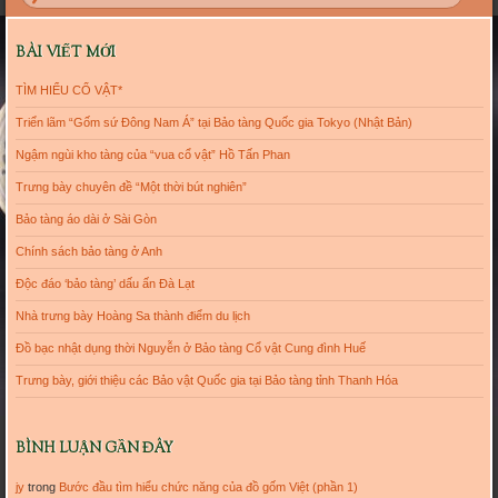
BÀI VIẾT MỚI
TÌM HIỂU CỔ VẬT*
Triển lãm “Gốm sứ Đông Nam Á” tại Bảo tàng Quốc gia Tokyo (Nhật Bản)
Ngậm ngùi kho tàng của “vua cổ vật” Hồ Tấn Phan
Trưng bày chuyên đề “Một thời bút nghiên”
Bảo tàng áo dài ở Sài Gòn
Chính sách bảo tàng ở Anh
Độc đáo ‘bảo tàng’ dấu ấn Đà Lạt
Nhà trưng bày Hoàng Sa thành điểm du lịch
Đồ bạc nhật dụng thời Nguyễn ở Bảo tàng Cổ vật Cung đình Huế
Trưng bày, giới thiệu các Bảo vật Quốc gia tại Bảo tàng tỉnh Thanh Hóa
BÌNH LUẬN GẦN ĐÂY
jy
trong
Bước đầu tìm hiểu chức năng của đồ gốm Việt (phần 1)