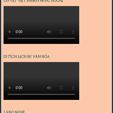
CỔ VẬT VIỆT NAM Ở NƯỚC NGOÀI
DI TÍCH LỊCH SỬ VĂN HÓA
LÀNG NGHỀ