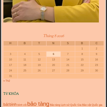
Tháng 8 2026
H
B
T
N
S
B
C
1
2
3
4
5
6
7
8
9
10
11
12
13
14
15
16
17
18
19
20
21
22
23
24
25
26
27
28
29
30
31
« Th2
TỪ KHÓA
bảo tàng
bát
bình
bình vôi
Bảo tàng Lịch sử Quốc Gia
Bảo vật Quốc gia