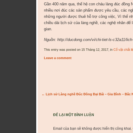
Gần 400 năm qua, thế hệ con cháu làng đúc đồng Ng
nhiều nơi đúc các sản phẩm được yêu cầu, các ngh
những người được thuê hỗ trợ công việc, Vì thế nh
chiều dài lịch sử của làng nghề, các nghệ nhân để 
gian.
Nguồn: http://ducdong.com/vi/chi-tiet-ls-c32a11/lic
This entry was posted on 15 Tháng 12, 2017, in
Cổ vật chất l
Leave a comment
Post navigation
←
Lịch sử Làng nghề Đúc Đồng Đại Bái – Gia Bình – Bắc 
ĐỂ LẠI MỘT BÌNH LUẬN
Email của bạn sẽ không được hiển thị công khai.