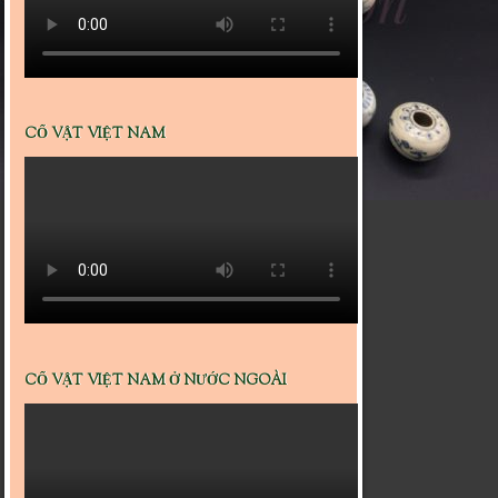
CỔ VẬT VIỆT NAM
CỔ VẬT VIỆT NAM Ở NƯỚC NGOÀI