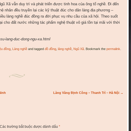
ũ Xã vẫn duy trì và phát triển được tinh hoa của ông tổ nghề. Đi đến
ệ nhân đều truyền lại các kỹ thuật đúc cho dân làng địa phương –
iều làng nghề đúc đồng ra đời phục vụ nhu cầu của xã hội. Theo suốt
lại cho đất nước những tác phẩm nghệ thuật vô giá tồn tại mãi với thời
h-su-lang-duc-dong-ngu-xa.html
iệu đồng
,
Làng nghề
and tagged
đồ đồng
,
làng nghề
,
Ngũ Xã
. Bookmark the
permalink
.
Ninh
Làng Vàng Định Công – Thanh Trì – Hà Nội
→
Các trường bắt buộc được đánh dấu
*