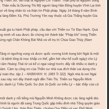
ng Thiền Sư, tên thật là Nguyễn Chí Thành. Thân phụ là Nguyễn Sùng
h. Thân mẫu là Dương Thị Mỹ người làng Hán Đông huyện Vĩnh Lại tỉnh
i về lòng nhân từ và thân tín Phật pháp. Ngày 14 tháng 8 năm Bính
tại làng Điềm Xá, Phủ Trường Yên nay thuộc xã Gia Thắng huyện Gia
 xuất gia tu hành Phật pháp, cầu đạo với Thiền sư Từ Đạo Hạnh. Quá
hông minh về sau được ấn chứng trở thành bậc “Pháp khí” trong Thiền
ứng ngộ Chân Không Bát Nhã và về trụ trì Chùa Giao Thủy
(Nam
i Tăng ni ngưỡng vọng và được quốc vương kính trọng bởi Ngài là một
c là bệnh lông lá mọc khắp cơ thể, gầm hét như hổ suốt ngày)
cho Lý
 làm Hoàng Thái tử và kế vị ngai vàng
)
trước đấy rất nhiều vị danh y
giảm. Cảm tạ công ơn của Thiền sư nhà vua đích thân sai dựng cho
ký toàn thư, tập 1 – NXBKHXH. H, 1983 Tr 322).
Ngôi nhà là nơi Ngài
, sau này nơi đây thành ngôi đền Tiên Thị. Thiền sư Nguyễn Minh
hức danh Lý Triều Quốc Sư
(tức là Quốc sư triều Lý
–
b
ậc thầy của cả
 một danh y nổi tiếng mà Nguyễn Minh Không được các làng nghề đúc
chính là người đã sang Trung Quốc gặp triều đình nhà Tống quyên giáo
ật Quỳnh Lâm, tháp Báo Thiên, chuông Quy Điền và vạc Phổ Minh.