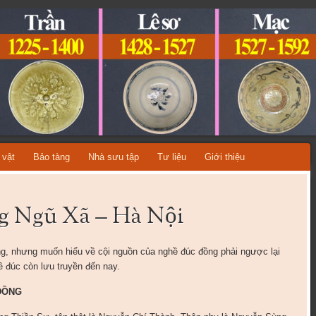
ỆT NAM
A TỪNG THỜI KỲ LỊCH SỬ!
 vật
Bảo tàng
Nhà sưu tập
Tư liệu
Giới thiệu
ng Ngũ Xã – Hà Nội
ong, nhưng muốn hiểu về cội nguồn của nghề đúc đồng phải ngược lại
ề đúc còn lưu truyền đến nay.
ĐỒNG