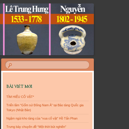
BÀI VIẾT MỚI
TÌM HIỂU CỔ VẬT*
Triển lãm “Gốm sứ Đông Nam Á” tại Bảo tàng Quốc gia
Tokyo (Nhật Bản)
Ngậm ngùi kho tàng của “vua cổ vật” Hồ Tấn Phan
Trưng bày chuyên đề “Một thời bút nghiên”