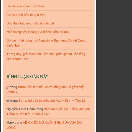
Bảo tàng áo dài ở Sài Gòn
Chính sách bảo tàng ở Anh
Độc đáo ‘bảo tàng’ dấu ấn Đà Lạt
Nhà trưng bày Hoàng Sa thành điểm du lịch
Đồ bạc nhật dụng thời Nguyễn ở Bảo tàng Cổ vật Cung
đình Huế
Trưng bày, giới thiệu các Bảo vật Quốc gia tại Bảo tàng
tỉnh Thanh Hóa
BÌNH LUẬN GẦN ĐÂY
jy
trong
Bước đầu tìm hiểu chức năng của đồ gốm Việt
(phần 1)
loi
trong
Sự ra đời của ba triều đại Ngô – Đinh – Tiền Lê
Nguyễn Thừa Châu
trong
Bảo vật quốc gia: “Rồng đá” (Xà
Thần) ở đền thờ Lê Văn Thịnh
Mary
trong
VỀ CHIẾC MŨ XUÂN THU CỦA VUA GIA
LONG