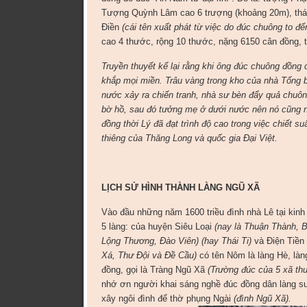
Tượng Quỳnh Lâm cao 6 trượng (khoảng 20m), thá
Điền
(cái tên xuất phát từ việc do đúc chuông to đế
cao 4 thước, rộng 10 thước, nặng 6150 cân đồng, 
Truyền thuyết kể lại rằng khi ông đúc chuông đồng
khắp mọi miền. Trâu vàng trong kho của nhà Tống 
nước xảy ra chiến tranh, nhà sư bèn đẩy quả chuôn
bờ hồ, sau đó tưởng mẹ ở dưới nước nên nó cũng n
đồng thời Lý đã đạt trình độ cao trong việc chiết su
thiêng của Thăng Long và quốc gia Đại Việt.
LỊCH SỬ HÌNH THÀNH LÀNG NGŨ XÃ
Vào đầu những năm 1600 triều đình nhà Lê tại kin
5 làng: của huyện Siêu Loại
(nay là Thuận Thành, 
Lộng Thương, Đào Viên) (hay Thái Ti)
và Điện Tiền
Xá, Thư Đội và Đề Cầu)
có tên Nôm là làng Hè, làn
đồng, gọi là Tràng Ngũ Xã
(Trường đúc của 5 xã th
nhớ ơn người khai sáng nghề đúc đồng dân làng su
xây ngôi đình để thờ phụng Ngài
(đình Ngũ Xã).