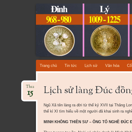
CỔ VẬT VI
TỔNG HỢP CÁC DÒNG CỔ VẬT VIỆT NAM QU
Skip
Trang chủ
Tin tức
Lịch sử
Văn hóa
Cổ
to
content
Lịch sử làng Đúc đồ
Th12
15
Ngũ Xã tên làng ra đời từ thế kỷ XVII tại Thăng L
thế kỉ XI tìm hiểu về một người đã khai sinh ra ngh
MINH KHÔNG THIỀN SƯ – ÔNG TỔ NGHỀ ĐÚC 