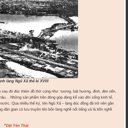
nh làng Ngũ Xã thế kỉ XVIII
h sau đó đúc thêm đồ thờ cúng như: tượng, bát hương, đỉnh, đèn nến,
hậu… Những sản phẩm trên đóng góp đáng kể vào đời sống kinh tế,
 nước. Qua nhiều thế kỷ, tên Ngũ Xã – làng đúc đồng đã trở nên gần
g dân gian có lưu truyền tên bốn làng nghề nổi tiếng và là bốn nghề
“
Dệt Yên Thái