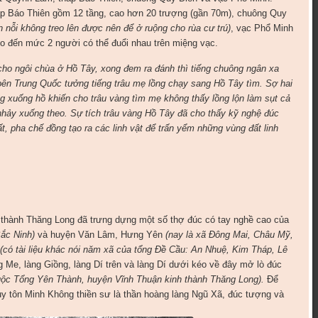
p Báo Thiên gồm 12 tầng, cao hơn 20 trượng (gần 70m), chuông Quy
n nỗi không treo lên được nên để ở ruộng cho rùa cư trú)
, vạc Phổ Minh
to đến mức 2 người có thể đuổi nhau trên miệng vạc.
 cho ngôi chùa ở Hồ Tây, xong đem ra đánh thì tiếng chuông ngân xa
bên Trung Quốc tưởng tiếng trâu mẹ lồng chạy sang Hồ Tây tìm. Sợ hai
g xuống hồ khiến cho trâu vàng tìm mẹ không thấy lồng lộn làm sụt cả
hảy xuống theo. Sự tích trâu vàng Hồ Tây đã cho thấy kỹ nghệ đúc
ất, pha chế đồng tạo ra các linh vật để trấn yểm những vùng đất linh
h thành Thăng Long đã trưng dựng một số thợ đúc có tay nghề cao của
Bắc Ninh)
và huyện Văn Lâm, Hưng Yên
(nay là xã Đông Mai, Châu Mỹ,
(có tài liệu khác nói năm xã của tổng Đề Cầu: An Nhuệ, Kim Tháp, Lê
g Me, làng Giồng, làng Dí trên và làng Dí dưới kéo về đây mở lò đúc
uộc Tổng Yên Thành, huyện Vĩnh Thuận kinh thành Thăng Long).
Để
y tôn Minh Không thiền sư là thần hoàng làng Ngũ Xã, đúc tượng và