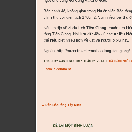
ngọt cho vùng Gò Công và Chợ Gạo.
Bên cạnh đó, không gian trong khuôn viên Bảo tàng
chim thú với diện tích 1700m2. Với nhiều loài thú đ
Nếu có dịp về đi
du lịch Tiền Giang
, muốn tìm hiể
tàng Tiền Giang. Nơi lưu giữ đầy đủ các tư liệu hi
thể hiểu biết nhiều hơn về đất và người ở xứ này.
Nguồn: http://bazantravel.com/bao-tang-tien-giang/
This entry was posted on 8 Tháng 6, 2018, in
Bảo tàng Nhà 
Leave a comment
Post navigation
←
Đến Bảo tàng Tây Ninh
ĐỂ LẠI MỘT BÌNH LUẬN