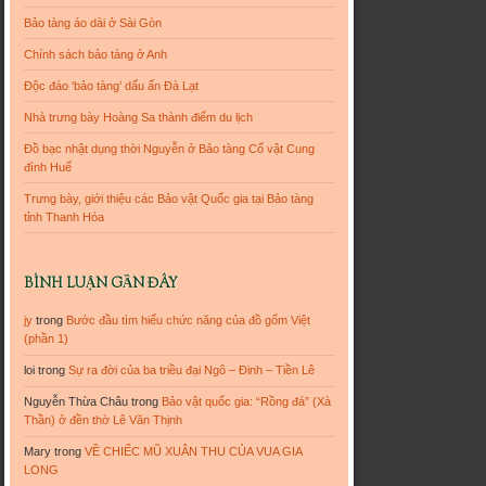
Bảo tàng áo dài ở Sài Gòn
Chính sách bảo tàng ở Anh
Độc đáo ‘bảo tàng’ dấu ấn Đà Lạt
Nhà trưng bày Hoàng Sa thành điểm du lịch
Đồ bạc nhật dụng thời Nguyễn ở Bảo tàng Cổ vật Cung
đình Huế
Trưng bày, giới thiệu các Bảo vật Quốc gia tại Bảo tàng
tỉnh Thanh Hóa
BÌNH LUẬN GẦN ĐÂY
jy
trong
Bước đầu tìm hiểu chức năng của đồ gốm Việt
(phần 1)
loi
trong
Sự ra đời của ba triều đại Ngô – Đinh – Tiền Lê
Nguyễn Thừa Châu
trong
Bảo vật quốc gia: “Rồng đá” (Xà
Thần) ở đền thờ Lê Văn Thịnh
Mary
trong
VỀ CHIẾC MŨ XUÂN THU CỦA VUA GIA
LONG