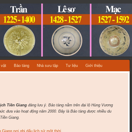
ỆT NAM
A TỪNG THỜI KỲ LỊCH SỬ!
 vật
Bảo tàng
Nhà sưu tập
Tư liệu
Giới thiệu
ịch Tiền Giang
đáng lưu ý. Bảo tàng nằm trên đại lộ Hùng Vương
thức đưa vào hoạt động năm 2000. Đây là Bảo tàng được nhiều du
 Tiền Giang.