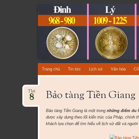
CỔ VẬT VI
TỔNG HỢP CÁC DÒNG CỔ VẬT VIỆT NAM QU
Skip
Trang chủ
Tin tức
Lịch sử
Văn hóa
Cổ
to
content
Bảo tàng Tiền Giang
Th6
8
Bảo tàng Tiền Giang là một trong
những điểm du l
được xây dựng theo lối kiến trúc của Pháp, chính 
khách lựa chọn để tìm hiểu về lịch sử đất và người