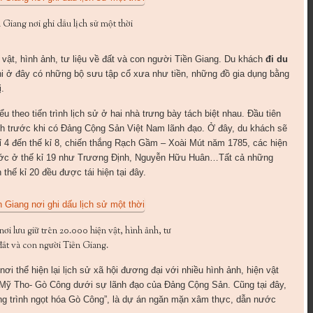
 Giang nơi ghi dấu lịch sử một thời
n vật, hình ảnh, tư liệu về đất và con người Tiền Giang. Du khách
đi du
hi ở đây có những bộ sưu tập cổ xưa như tiền, những đồ gia dụng bằng
ị.
 theo tiến trình lịch sử ở hai nhà trưng bày tách biệt nhau. Đầu tiên
tỉnh trước khi có Đảng Cộng Sản Việt Nam lãnh đạo. Ở đây, du khách sẽ
kỉ 4 đến thế kỉ 8, chiến thắng Rạch Gầm – Xoài Mút năm 1785, các hiện
 nước ở thế kỉ 19 như Trương Định, Nguyễn Hữu Huân…Tất cả những
 thế kỉ 20 đều được tái hiện tại đây.
ơi lưu giữ trên 20.000 hiện vật, hình ảnh, tư
 đất và con người Tiền Giang.
nơi thể hiện lại lịch sử xã hội đương đại với nhiều hình ảnh, hiện vật
 Mỹ Tho- Gò Công dưới sự lãnh đạo của Đảng Cộng Sản. Cũng tại đây,
ng trình ngọt hóa Gò Công”, là dự án ngăn mặn xâm thực, dẫn nước