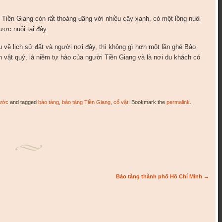
 Tiền Giang còn rất thoáng đãng với nhiều cây xanh, có một lồng nuôi
ược nuôi tại đây.
u về lịch sử đất và người nơi đây, thì không gì hơn một lần ghé Bảo
ện vật quý, là niềm tự hào của người Tiền Giang và là nơi du khách có
nước
and tagged
bảo tàng
,
bảo tàng Tiền Giang
,
cổ vật
. Bookmark the
permalink
.
Bảo tàng thành phố Hồ Chí Minh
→