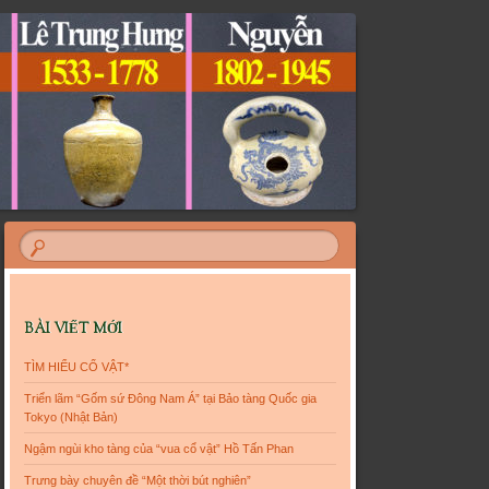
BÀI VIẾT MỚI
TÌM HIỂU CỔ VẬT*
Triển lãm “Gốm sứ Đông Nam Á” tại Bảo tàng Quốc gia
Tokyo (Nhật Bản)
Ngậm ngùi kho tàng của “vua cổ vật” Hồ Tấn Phan
Trưng bày chuyên đề “Một thời bút nghiên”