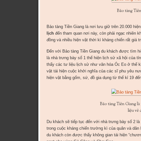
Bảo tàng Tiền
Bảo tàng Tiền Giang là nơi lưu giữ trên 20.000 hiệ
lịch
đến tham quan nơi này, còn phải ngạc nhiên k
đồng và nhiều hiện vật thời kì kháng chiến rất giá tr
Đến với Bảo tàng Tiền Giang du khách được tìm hiểu
là nhà trưng bày số 1 thể hiện lịch sử xã hội của 
thấy các tư liệu lịch sử như văn hóa Óc Eo ở thế 
vật tái hiện cuộc khởi nghĩa của các sĩ phu yêu
hiện vật bằng gốm, sứ, đồ gia dụng từ thế kỉ 19 đến
Bảo tàng Tiền Giang là n
liệu về
Du khách sẽ tiếp tục đến với nhà trưng bày số 2 là 
trong cuộc kháng chiến trường kì của quân và dân
du khách còn được thấy không gian tái hiện “chươ