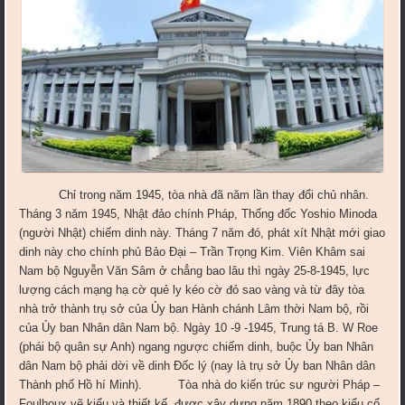
Chỉ trong năm 1945, tòa nhà đã năm lần thay đổi chủ nhân.
Tháng 3 năm 1945, Nhật đảo chính Pháp, Thống đốc Yoshio Minoda
(người Nhật) chiếm dinh này. Tháng 7 năm đó, phát xít Nhật mới giao
dinh này cho chính phủ Bảo Đại – Trần Trọng Kim. Viên Khâm sai
Nam bộ Nguyễn Văn Sâm ở chẳng bao lâu thì ngày 25-8-1945, lực
lượng cách mạng hạ cờ quẻ ly kéo cờ đỏ sao vàng và từ đây tòa
nhà trở thành trụ sở của Ủy ban Hành chánh Lâm thời Nam bộ, rồi
của Ủy ban Nhân dân Nam bộ. Ngày 10 -9 -1945, Trung tá B. W Roe
(phái bộ quân sự Anh) ngang ngược chiếm dinh, buộc Ủy ban Nhân
dân Nam bộ phải dời về dinh Đốc lý (nay là trụ sở Ủy ban Nhân dân
Thành phố Hồ hí Minh). Tòa nhà do kiến trúc sư người Pháp –
Foulhoux vẽ kiểu và thiết kế, được xây dựng năm 1890 theo kiểu cổ