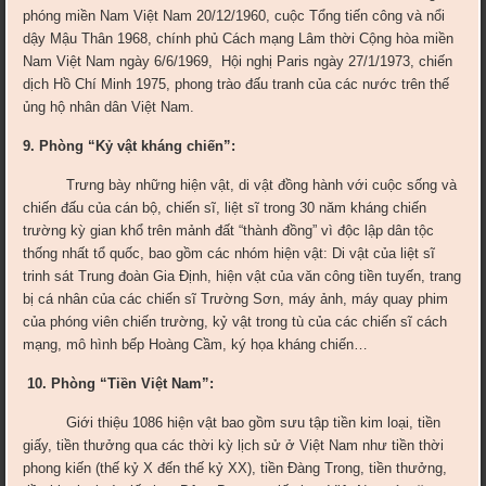
phóng miền Nam Việt Nam 20/12/1960, cuộc Tổng tiến công và nổi
dậy Mậu Thân 1968, chính phủ Cách mạng Lâm thời Cộng hòa miền
Nam Việt Nam ngày 6/6/1969, Hội nghị Paris ngày 27/1/1973, chiến
dịch Hồ Chí Minh 1975, phong trào đấu tranh của các nước trên thế
ủng hộ nhân dân Việt Nam.
9. Phòng “Kỷ vật kháng chiến”:
T
rưng bày những hiện vật, di vật đồng hành với cuộc sống và
chiến đấu của cán bộ, chiến sĩ, liệt sĩ trong 30 năm kháng chiến
trường kỳ gian khổ trên mảnh đất “thành đồng” vì độc lập dân tộc
thống nhất tổ quốc, bao gồm các nhóm hiện vật: Di vật của liệt sĩ
trinh sát Trung đoàn Gia Định, hiện vật của văn công tiền tuyến, trang
bị cá nhân của các chiến sĩ Trường Sơn, máy ảnh, máy quay phim
của phóng viên chiến trường, kỷ vật trong tù của các chiến sĩ cách
mạng, mô hình bếp Hoàng Cầm, ký họa kháng chiến…
10. Phòng “Tiền Việt Nam”:
G
iới thiệu 1086 hiện vật bao gồm sưu tập tiền kim loại, tiền
giấy, tiền thưởng qua các thời kỳ lịch sử ở Việt Nam như tiền thời
phong kiến (thế kỷ X đến thế kỷ XX), tiền Đàng Trong, tiền thưởng,