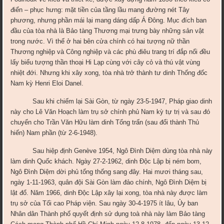
điển – phục hưng: mặt tiền của tầng lầu mang đường nét Tây
phương, nhưng phần mái lại mang dáng dấp Á Đông. Mục đích ban
đầu của tòa nhà là Bảo tàng Thương mại trưng bày những sản vật
trong nước. Vì thế ở hai bên cửa chính có hai tượng nữ thần
Thương nghiệp và Công nghiệp và các phù điêu trang trí đắp nổi đều
lấy biểu tượng thần thoại Hi Lạp cùng với cây cỏ và thú vật vùng
nhiệt đới. Nhưng khi xây xong, tòa nhà trở thành tư dinh Thống đốc
Nam kỳ Henri Eloi Danel.
Sau khi chiếm lại Sài Gòn, từ ngày 23-5-1947, Pháp giao dinh
này cho Lê Văn Hoạch làm trụ sở chính phủ Nam kỳ tự trị và sau đó
chuyển cho Trần Văn Hữu làm dinh Tổng trấn (sau đổi thành Thủ
hiến) Nam phần (từ 2-6-1948).
Sau hiệp định Genève 1954, Ngô Đình Diệm dùng tòa nhà này
làm dinh Quốc khách. Ngày 27-2-1962, dinh Độc Lập bị ném bom,
Ngô Đình Diệm dời phủ tổng thống sang đây. Hai mươi tháng sau,
ngày 1-11-1963, quân đội Sài Gòn làm đảo chính, Ngô Đình Diệm bị
lật đổ. Năm 1966, dinh Độc Lập xây lại xong, tòa nhà này được làm
trụ sở của Tối cao Pháp viện. Sau ngày 30-4-1975 ít lâu, Ủy ban
Nhân dân Thành phố quyết định sử dụng toà nhà này làm Bảo tàng