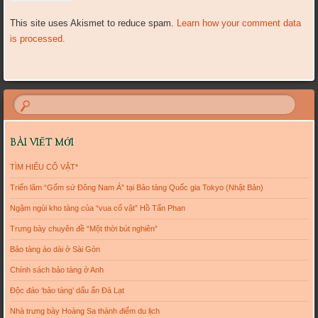
This site uses Akismet to reduce spam.
Learn how your comment data
is processed.
BÀI VIẾT MỚI
TÌM HIỂU CỔ VẬT*
Triển lãm “Gốm sứ Đông Nam Á” tại Bảo tàng Quốc gia Tokyo (Nhật Bản)
Ngậm ngùi kho tàng của “vua cổ vật” Hồ Tấn Phan
Trưng bày chuyên đề “Một thời bút nghiên”
Bảo tàng áo dài ở Sài Gòn
Chính sách bảo tàng ở Anh
Độc đáo ‘bảo tàng’ dấu ấn Đà Lạt
Nhà trưng bày Hoàng Sa thành điểm du lịch