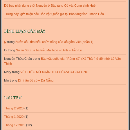
Đồ bạc nhật dụng thời Nguyễn ở Bảo tàng Cổ vật Cung đình Huế
Trưng bày, giới thiệu các Bảo vật Quốc gia tại Bảo tàng tỉnh Thanh Hóa
BÌNH LUẬN GẦN ĐÂY
jy
trong
Bước đầu tìm hiểu chức năng của đồ gốm Việt (phần 1)
loi
trong
Sự ra đời của ba triều đại Ngô – Đinh – Tiền Lê
Nguyễn Thừa Châu
trong
Bảo vật quốc gia: “Rồng đá” (Xà Thần) ở đền thờ Lê Văn
Thịnh
Mary
trong
VỀ CHIẾC MŨ XUÂN THU CỦA VUA GIA LONG
Min
trong
Dị nhân đồ cổ – Đà Nẵng
LƯU TRỮ
Tháng 2 2020
(1)
Tháng 1 2020
(1)
Tháng 12 2019
(12)