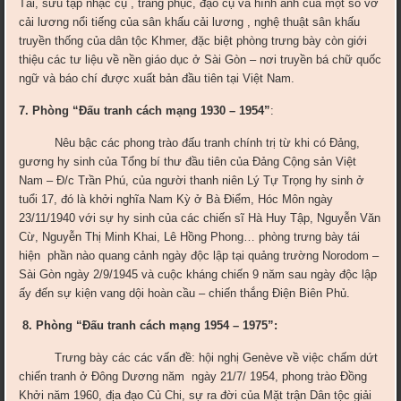
Tài,
sưu tập nhạc cụ , trang phục, đạo cụ và hình ảnh của một số vở
cải lương nổi tiếng của sân khấu cải lương , nghệ thuật sân khấu
truyền thống của dân tộc Khmer, đặc biệt phòng trưng bày còn giới
thiệu các tư liệu về nền giáo dục ở Sài Gòn – nơi truyền bá chữ quốc
ngữ và báo chí được xuất bản đầu tiên tại Việt Nam.
7. Phòng
“
Đấu tranh cách mạng 1930 – 1954”
:
N
êu bậc các phong trào đấu tranh chính trị từ khi có Đảng,
gương hy sinh của Tổng bí thư đầu tiên của Đảng Cộng sản Việt
Nam – Đ/c Trần Phú, của người thanh niên Lý Tự Trọng hy sinh ở
tuổi 17, đó là khởi nghĩa Nam Kỳ ở Bà Điểm, Hóc Môn ngày
23/11/1940 với sự hy sinh của các chiến sĩ Hà Huy Tập, Nguyễn Văn
Cừ, Nguyễn Thị Minh Khai, Lê Hồng Phong… phòng trưng bày tái
hiện phần nào quang cảnh ngày độc lập tại quảng trường Norodom –
Sài Gòn ngày 2/9/1945 và cuộc kháng chiến 9 năm sau ngày độc lập
ấy đến sự kiện vang dội hoàn cầu – chiến thắng Điện Biên Phủ.
8. Phòng “Đấu tranh cách mạng 1954 – 1975”:
Trưng bày các các vấn đề: hội nghị Genève về việc chấm dứt
chiến tranh ở Đông Dương năm ngày 21/7/ 1954, phong trào Đồng
Khởi năm 1960, địa đạo Củ Chi, sự ra đời của Mặt trận Dân tộc giải