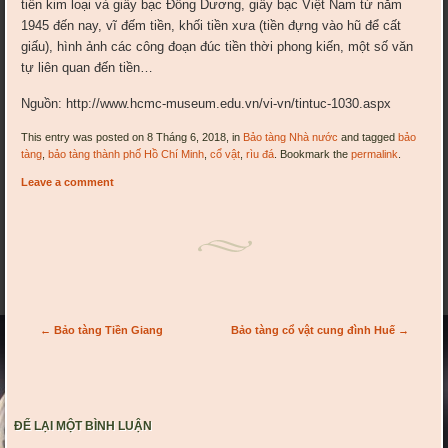
tiền kim loại và giấy bạc Đông Dương, giấy bạc Việt Nam từ năm
1945 đến nay, vĩ đếm tiền, khối tiền xưa (tiền đựng vào hũ để cất
giấu), hình ảnh các công đoạn đúc tiền thời phong kiến, một số văn
tự liên quan đến tiền…
Nguồn: http://www.hcmc-museum.edu.vn/vi-vn/tintuc-1030.aspx
This entry was posted on 8 Tháng 6, 2018, in
Bảo tàng Nhà nước
and tagged
bảo
tàng
,
bảo tàng thành phố Hồ Chí Minh
,
cổ vật
,
rìu đá
. Bookmark the
permalink
.
Leave a comment
Post navigation
←
Bảo tàng Tiền Giang
Bảo tàng cổ vật cung đình Huế
→
ĐỂ LẠI MỘT BÌNH LUẬN