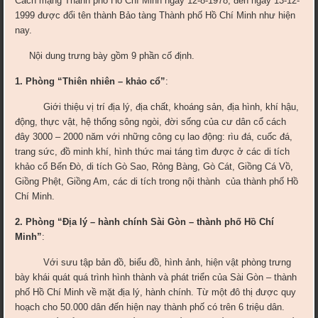
Cách mạng Thành phố Hồ Chí Minh ngày 12-8-1978, đến ngày 13-12-
1999 được đổi tên thành Bảo tàng Thành phố Hồ Chí Minh như hiện
nay.
Nội dung trưng bày gồm 9 phần cố định
.
1. Phòng “Thiên nhiên – khảo cổ”
:
Giới thiệu vị trí địa lý, địa chất, khoáng sản, địa hình, khí hậu,
động, thực vật, hệ thống sông ngòi, đời sống của cư dân cổ cách
đây 3000 – 2000 năm với những công cụ lao động: rìu đá, cuốc đá,
trang sức, đồ minh khí, hình thức mai táng tìm được ở các di tích
khảo cổ Bến Đò, di tích Gò Sao, Rỏng Bàng, Gò Cát, Giồng Cá Vồ,
Giồng Phệt, Giồng Am, các di tích trong nội thành của thành phố Hồ
Chí Minh.
2. Phòng
“
Địa lý – hành chính Sài Gòn – thành phố Hồ Chí
Minh”
:
Với sưu tập bản đồ, biểu đồ, hình ảnh, hiện vật phòng trưng
bày khái quát quá trình hình thành và phát triển của Sài Gòn – thành
phố Hồ Chí Minh về mặt địa lý, hành chính. Từ một đô thị được quy
hoạch cho 50.000 dân đến hiện nay thành phố có trên 6 triệu dân.