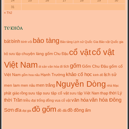
24
25
26
27
28
29
30
31
« Th2
TỪ KHÓA
bảo tàng
bát
bình
bình vôi
Bảo tàng Lịch sử Quốc Gia
Bảo vật Quốc gia
cổ vật
cổ vật
chuyện làng gốm
Chu Đậu
bộ sưu tập
Việt Nam
gốm
gốm cổ
Gốm Chu Đậu
di tích
di sản văn hóa
khảo cổ học
lịch sử
Việt Nam
Hạnh Trường
gốm hoa nâu
kinh đô
Nguyễn Dòng
men trắng
men lam
men nâu
nhà Mạc
thời Lý
sưu tập cổ vật
thạp
phật giáo
rồng
sưu tập
sưu tập Việt Nam
văn hóa
văn hóa Đông
thời Trần
triều đại
trống đồng
vua cổ vật
đồ gốm
Sơn
đĩa
đồ đồng
ấm
đồ đá
đại gia