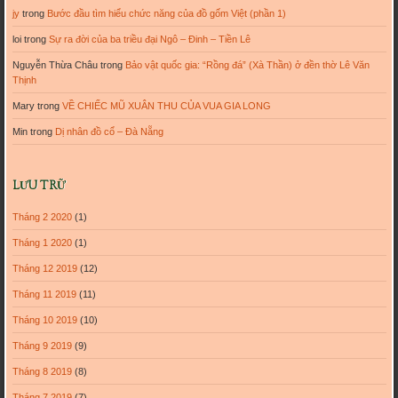
jy
trong
Bước đầu tìm hiểu chức năng của đồ gốm Việt (phần 1)
loi
trong
Sự ra đời của ba triều đại Ngô – Đinh – Tiền Lê
Nguyễn Thừa Châu
trong
Bảo vật quốc gia: “Rồng đá” (Xà Thần) ở đền thờ Lê Văn
Thịnh
Mary
trong
VỀ CHIẾC MŨ XUÂN THU CỦA VUA GIA LONG
Min
trong
Dị nhân đồ cổ – Đà Nẵng
LƯU TRỮ
Tháng 2 2020
(1)
Tháng 1 2020
(1)
Tháng 12 2019
(12)
Tháng 11 2019
(11)
Tháng 10 2019
(10)
Tháng 9 2019
(9)
Tháng 8 2019
(8)
Tháng 7 2019
(7)