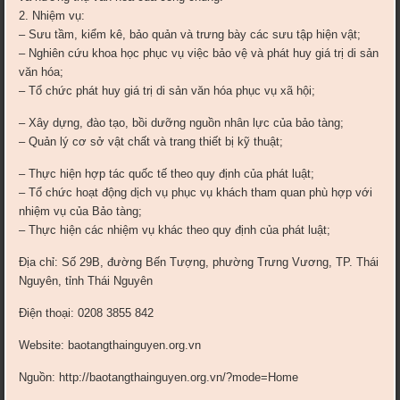
2. Nhiệm vụ:
– Sưu tầm, kiểm kê, bảo quản và trưng bày các sưu tập hiện vật;
– Nghiên cứu khoa học phục vụ việc bảo vệ và phát huy giá trị di sản
văn hóa;
– Tổ chức phát huy giá trị di sản văn hóa phục vụ xã hội;
– Xây dựng, đào tạo, bồi dưỡng nguồn nhân lực của bảo tàng;
– Quản lý cơ sở vật chất và trang thiết bị kỹ thuật;
– Thực hiện hợp tác quốc tế theo quy định của phát luật;
– Tổ chức hoạt động dịch vụ phục vụ khách tham quan phù hợp với
nhiệm vụ của Bảo tàng;
– Thực hiện các nhiệm vụ khác theo quy định của phát luật;
Địa chỉ: Số 29B, đường Bến Tượng, phường Trưng Vương, TP. Thái
Nguyên, tỉnh Thái Nguyên
Điện thoại: 0208 3855 842
Website: baotangthainguyen.org.vn
Nguồn: http://baotangthainguyen.org.vn/?mode=Home