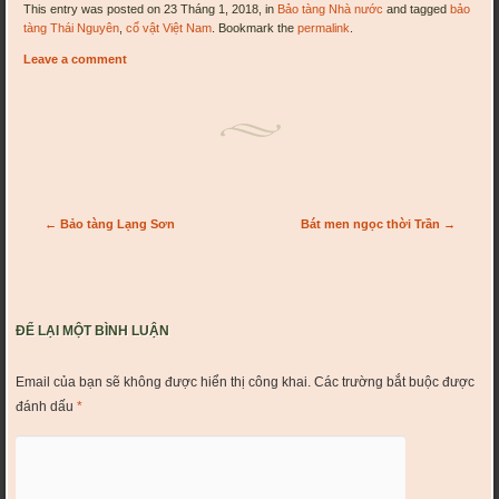
This entry was posted on 23 Tháng 1, 2018, in
Bảo tàng Nhà nước
and tagged
bảo
tàng Thái Nguyên
,
cổ vật Việt Nam
. Bookmark the
permalink
.
Leave a comment
Post navigation
←
Bảo tàng Lạng Sơn
Bát men ngọc thời Trần
→
ĐỂ LẠI MỘT BÌNH LUẬN
Email của bạn sẽ không được hiển thị công khai.
Các trường bắt buộc được
đánh dấu
*