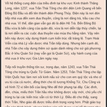
Về hệ thống cung điện của triều đình tại khu vực Kinh thành Thăng
Long, năm 1237, vua Trần Thái Tông cho dời điện Linh Quang về bến
Đông Bộ Đầu và đổi tên thành điện Phong Thủy. Điện này là nơi đón
tiếp nhà vua đến xem đua thuyền, cũng là nơi dâng trà, trầu cau cho
nhà vua. Vì thế, dân gian vẫn gọi đó là điện Hô Trà. Bến Đông Bộ
Đầu vừa là bến cảng của quân đội, vừa là nơi diễn tập thủy chiến, lại
là nơi diễn ra các cuộc đua thuyền vào mùa thu hằng năm. Vậy nên
bến này được xây dựng thành cụm kiến trúc rất tráng lệ. Trạm Hoài
Viễn của nhà Lý vẫn được nhà Trần tiếp dùng. Nhưng bên cạnh đó,
nhà Trần cho xây dựng thêm sứ quán dành riêng cho sứ giả phương
Bắc ở khu Quán Sứ (nay vẫn gọi là Quán Sứ), xây hành cung của
nhà vua ở khu vực Gia Lâm ngày nay.
Tiếp nối truyền thống tôn sư, trọng đạo, năm 1243, vua Trần Thái
Tông cho trùng tu Quốc Tử Giám. Năm 1253, Trần Thái Tông cho lập
Viện Quốc học làm nơi sôi kinh nấu sử cho con em quý tộc và nho sĩ
ưu tú của cả nước, đồng thời cho tô tượng Khổng Tử, Chu Công và
vẽ hình 72 vị tiền bối của làng Nho để thờ phụng tại đây. Các đình,
đền, chùa, miếu thời Trần hầu như không được xây mới, chủ yếu chỉ
trùng tu lại các kiến trúc sẵn có từ thời Lý. Điều đó cho thấy, sang
thời Trần, Nho giáo đã được triều đình trọng vọng hơn. Phật giáo tuy