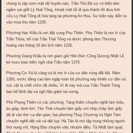
chúng tụ tập xem mặt rất huyên náo. Trần Thủ Độ sợ có biến bèn
ngầm sai giết Lý Huệ Tông, khoét một lối đi qua thành rồi đưa linh
cữu Lý Huệ Tông đi hỏa táng tại phường An Hoa. Sự kiện này diễn ra
vào mùa thu năm 1226.
Phường Hạc Kiều là nơi đặt cung Phụ Thiên. Phụ Thiên là nơi ở của
Trần Thừa, bố của Trần Thái Tông và được phong làm Thượng
hoàng vào tháng 10 âm lịch năm 1226.
Phường Giang Khẩu là nơi giam giữ Hôn Đức Công Dương Nhật Lễ,
kẻ mưu toan tiếm ngôi nhà Trần năm 1370.
Phường Cơ Xá là cảng và là nơi ở của cư dân vùng đất bãi. Năm
1265, nước dâng cao làm ngập toàn bộ phường này khiến cư dân và
súc vật bị chết chìm rất nhiều. Vì lẽ này mà vua Trần Thánh Tông
ban bố lệnh đại xá ngõ hầu giảm tai ương.
Phủ Phụng Thiên có các phường: Tàng Kiếm chuyên nghề làm kiệu,
áo giáp, binh khí; Yên Thái chuyên làm giấy với nhịp chày làm giấy
đã đi vào thơ ca dân gian; hai phường Thụy Chương và Nghi Tàm
chuyên nghề dệt vải và dệt lụa; Hà Tân là nơi tập trung những người
thợ nung vôi; Hàng Đào chuyên việc nhuộm điều; Tả Nhất làm quạt;