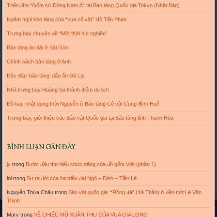
Triển lãm “Gốm sứ Đông Nam Á” tại Bảo tàng Quốc gia Tokyo (Nhật Bản)
Ngậm ngùi kho tàng của “vua cổ vật” Hồ Tấn Phan
Trưng bày chuyên đề “Một thời bút nghiên”
Bảo tàng áo dài ở Sài Gòn
Chính sách bảo tàng ở Anh
Độc đáo ‘bảo tàng’ dấu ấn Đà Lạt
Nhà trưng bày Hoàng Sa thành điểm du lịch
Đồ bạc nhật dụng thời Nguyễn ở Bảo tàng Cổ vật Cung đình Huế
Trưng bày, giới thiệu các Bảo vật Quốc gia tại Bảo tàng tỉnh Thanh Hóa
BÌNH LUẬN GẦN ĐÂY
jy
trong
Bước đầu tìm hiểu chức năng của đồ gốm Việt (phần 1)
loi
trong
Sự ra đời của ba triều đại Ngô – Đinh – Tiền Lê
Nguyễn Thừa Châu
trong
Bảo vật quốc gia: “Rồng đá” (Xà Thần) ở đền thờ Lê Văn
Thịnh
Mary
trong
VỀ CHIẾC MŨ XUÂN THU CỦA VUA GIA LONG