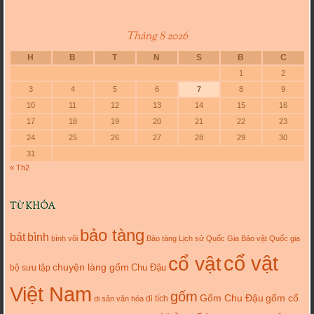
Tháng 8 2026
H
B
T
N
S
B
C
1
2
3
4
5
6
7
8
9
10
11
12
13
14
15
16
17
18
19
20
21
22
23
24
25
26
27
28
29
30
31
« Th2
TỪ KHÓA
bảo tàng
bát
bình
bình vôi
Bảo tàng Lịch sử Quốc Gia
Bảo vật Quốc gia
cổ vật
cổ vật
chuyện làng gốm
Chu Đậu
bộ sưu tập
Việt Nam
gốm
gốm cổ
Gốm Chu Đậu
di tích
di sản văn hóa