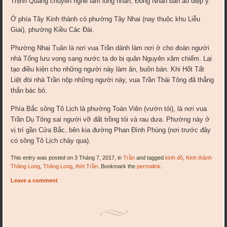
Thịnh Quang chuyên nghề làm long nhãn; Đồng Nhân bán áo diệp y.
Ở phía Tây Kinh thành có phường Tây Nhai (nay thuộc khu Liễu
Giai), phường Kiều Các Đài.
Phường Nhai Tuân là nơi vua Trần dành làm nơi ở cho đoàn người
nhà Tống lưu vong sang nước ta do bị quân Nguyên xâm chiếm. Lại
tạo điều kiện cho những người này làm ăn, buôn bán. Khi Hốt Tất
Liệt đòi nhà Trần nộp những người này, vua Trần Thái Tông đã thẳng
thắn bác bỏ.
Phía Bắc sông Tô Lịch là phường Toán Viên (vườn tỏi), là nơi vua
Trần Dụ Tông sai người vỡ đất trồng tỏi và rau dưa. Phường này ở
vị trí gần Cửa Bắc, bên kia đường Phan Đình Phùng (nơi trước đây
có sông Tô Lịch chảy qua).
This entry was posted on 3 Tháng 7, 2017, in
Trần
and tagged
kinh đô
,
Kinh thành
Thăng Long
,
Thăng Long
,
thời Trần
. Bookmark the
permalink
.
Leave a comment