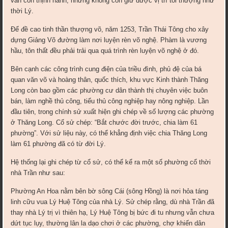
vẫn còn thịnh hành, nhưng không còn giữ được vị trí tối thượng như
thời Lý.
Để đề cao tinh thần thượng võ, năm 1253, Trần Thái Tông cho xây
dựng Giảng Võ đường làm nơi luyện rèn võ nghệ. Phàm là vương
hầu, tôn thất đều phải trải qua quá trình rèn luyện võ nghệ ở đó.
Bên cạnh các công trình cung điện của triều đình, phủ đệ của bá
quan văn võ và hoàng thân, quốc thích, khu vực Kinh thành Thăng
Long còn bao gồm các phường cư dân thành thị chuyên việc buôn
bán, làm nghề thủ công, tiểu thủ công nghiệp hay nông nghiệp. Lần
đầu tiên, trong chính sử xuất hiện ghi chép về số lượng các phường
ở Thăng Long. Cổ sử chép: “Bắt chước đời trước, chia làm 61
phường”. Với sử liệu này, có thể khẳng định việc chia Thăng Long
làm 61 phường đã có từ đời Lý.
Hệ thống lại ghi chép từ cổ sử, có thể kể ra một số phường cổ thời
nhà Trần như sau:
Phường An Hoa nằm bên bờ sông Cái (sông Hồng) là nơi hỏa táng
linh cữu vua Lý Huệ Tông của nhà Lý. Sử chép rằng, dù nhà Trần đã
thay nhà Lý trị vì thiên hạ, Lý Huệ Tông bị bức đi tu nhưng vẫn chưa
dứt tục lụy, thường lân la dạo chơi ở các phường, chợ khiến dân