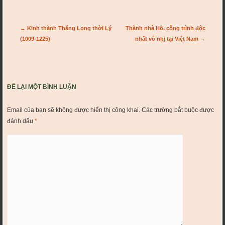
Post navigation
←
Kinh thành Thăng Long thời Lý
Thành nhà Hồ, công trình độc
(1009-1225)
nhất vô nhị tại Việt Nam
→
ĐỂ LẠI MỘT BÌNH LUẬN
Email của bạn sẽ không được hiển thị công khai.
Các trường bắt buộc được
đánh dấu
*