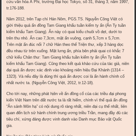
cứu văn hóa Á Phi, trường Đại học Tokyo, số 31, tháng 3, năm 1997,
tr.176-188.
Năm 2012, trên Tạp chí Hán Nôm, PGS.TS. Nguyễn Công Việt có
giới thiệu quả ấn đồng Tam Giang khẩu tuần kiểm ty ấn (Ấn Ty tuần
kiểm khẩu Tam Giang). Ấn này có quai kiểu chuôi vồ dẹt, dưới to
trên thu nhỏ. Ấn cao 7,3cm, mặt ấn vuông, cạnh 5,7cm x 5,7cm.
Trên mặt ấn đúc nổi 7 chữ Hán theo thể Triện thư, xếp 3 hàng dọc
đều nhau từ trên xuống. Mặt lưng ấn, phía bên phải quai có khắc 7
chữ kiểu Chân thư: Tam Giang khẩu tuần kiểm ty ấn (Ấn Ty tuần
kiểm khẩu Tam Giang). Cũng theo kết quả khảo cứu của tác giả, niên
đại quả ấn được xác định vào khoảng niên hiệu Đại Khánh (1314 –
1323). Và nếu đây là đúng thì quả ấn được coi là ấn hành chính cổ
nhất nước ta. (Nguyễn Công Việt, 2012, tr.12-18).
Cho tới nay, những phát hịên về ấn đồng cổ của các triều đại phong
kiến Việt Nam trên đất nước ta là rất hiếm, chính vì thế quả ấn đồng
“Ấn sảnh Môn hạ” có nội dung rõ ràng nhất, niên đại cụ thể nhất, liên
quan đến lịch sử hành chính trung ương triều Trần, mang đầy đủ các
tiêu chí, xứng đáng được vinh danh vào Danh mục Bảo vật Quốc
gia.