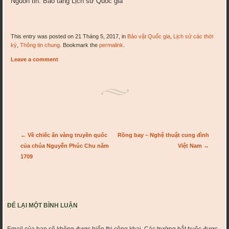
Nguồn tin: Bảo tàng Lịch sử Quốc gia
This entry was posted on 21 Tháng 5, 2017, in
Bảo vật Quốc gia
,
Lịch sử các thời
kỳ
,
Thông tin chung
. Bookmark the
permalink
.
Leave a comment
Post navigation
←
Về chiếc ấn vàng truyền quốc
Rồng bay – Nghệ thuật cung đình
của chúa Nguyễn Phúc Chu năm
Việt Nam
→
1709
ĐỂ LẠI MỘT BÌNH LUẬN
Email của bạn sẽ không được hiển thị công khai.
Các trường bắt buộc được