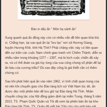
Bản in dấu ấn “ Môn hạ sảnh ấn”
Xung quanh quả ấn đồng này còn có nhiều vấn đề liên quan khá thú
vị. Chẳng hạn, tại sao quả ấn lại “lưu lạc” nơi xã Hương Giang,
huyện Hương Khê, tỉnh Hà Tĩnh? Phải chăng việc này có liên quan
đến sự kiện các cuộc Nam chinh giao tranh với Chiêm Thành, diễn ra
nhiều năm trong khoảng 1377 – 1397, mà bi kịch cuộc chiến đã xảy
ra, và có thể đoàn xa giá tùy tùng của vua cũng chung số phận để lại
ấn báu của vương triều? Dù sao đây cũng là giả thiết cần có thêm
chứng cứ.
Sau khi phát hiện quả ấn vào năm 1962, vì tính chất quan trọng của
nó nên khi chuyển giao cho Bảo tàng lịch sử Việt Nam lúc đó, ấn
được đúc một phiên bản để lưu giữ tại Bảo tàng Hà Tĩnh. Nhân
chuyến công tác của Hội đồng giám định tại miền Trung, tháng 5 năm
2013, TS. Phạm Quốc Quân và Tôi đã xem lại phiên bản ấn tại kho
Bảo tàng Hà Tĩnh. TS. Quân đã viết bài “Ghi chú cho một bảo vật