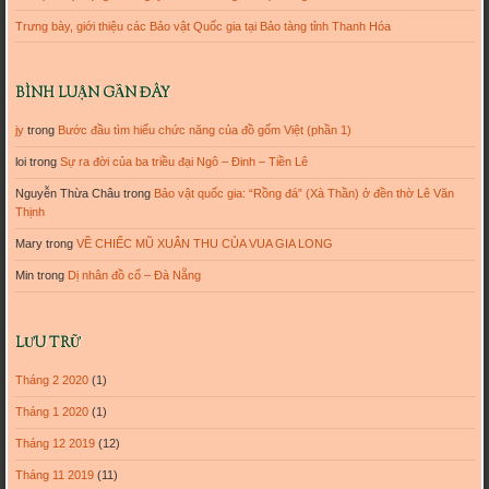
Trưng bày, giới thiệu các Bảo vật Quốc gia tại Bảo tàng tỉnh Thanh Hóa
BÌNH LUẬN GẦN ĐÂY
jy
trong
Bước đầu tìm hiểu chức năng của đồ gốm Việt (phần 1)
loi
trong
Sự ra đời của ba triều đại Ngô – Đinh – Tiền Lê
Nguyễn Thừa Châu
trong
Bảo vật quốc gia: “Rồng đá” (Xà Thần) ở đền thờ Lê Văn
Thịnh
Mary
trong
VỀ CHIẾC MŨ XUÂN THU CỦA VUA GIA LONG
Min
trong
Dị nhân đồ cổ – Đà Nẵng
LƯU TRỮ
Tháng 2 2020
(1)
Tháng 1 2020
(1)
Tháng 12 2019
(12)
Tháng 11 2019
(11)