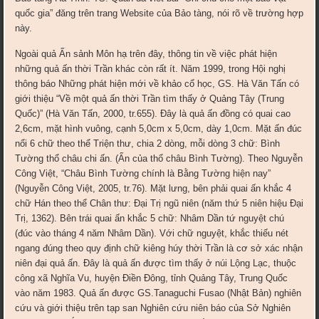
quốc gia” đăng trên trang Website của Bảo tàng, nói rõ về trường hợp
này.
Ngoài quả Ấn sảnh Môn hạ trên đây, thông tin về việc phát hiện
những quả ấn thời Trần khác còn rất ít. Năm 1999, trong Hội nghị
thông báo Những phát hiện mới về khảo cổ học, GS. Hà Văn Tấn có
giới thiệu “Về một quả ấn thời Trần tìm thấy ở Quảng Tây (Trung
Quốc)” (Hà Văn Tấn, 2000, tr.655). Đây là quả ấn đồng có quai cao
2,6cm, mặt hình vuông, cạnh 5,0cm x 5,0cm, dày 1,0cm. Mặt ấn đúc
nổi 6 chữ theo thể Triện thư, chia 2 dòng, mỗi dòng 3 chữ: Bình
Tường thổ châu chi ấn. (Ấn của thổ châu Bình Tường). Theo Nguyễn
Công Việt, “Châu Bình Tường chính là Bằng Tường hiện nay”
(Nguyễn Công Việt, 2005, tr.76). Mặt lưng, bên phải quai ấn khắc 4
chữ Hán theo thể Chân thư: Đại Trị ngũ niên (năm thứ 5 niên hiệu Đại
Trị, 1362). Bên trái quai ấn khắc 5 chữ: Nhâm Dần tứ nguyệt chú
(đúc vào tháng 4 năm Nhâm Dần). Với chữ nguyệt, khắc thiếu nét
ngang đúng theo quy định chữ kiêng húy thời Trần là cơ sở xác nhận
niên đại quả ấn. Đây là quả ấn được tìm thấy ở núi Lộng Lạc, thuộc
công xã Nghĩa Vu, huyện Điền Đông, tỉnh Quảng Tây, Trung Quốc
vào năm 1983. Quả ấn được GS.Tanaguchi Fusao (Nhật Bản) nghiên
cứu và giới thiệu trên tạp san Nghiên cứu niên báo của Sở Nghiên