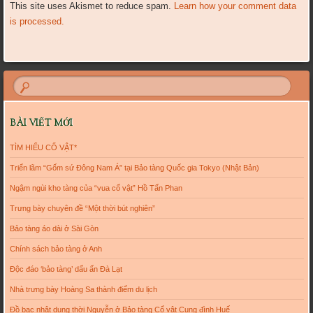
This site uses Akismet to reduce spam.
Learn how your comment data
is processed.
BÀI VIẾT MỚI
TÌM HIỂU CỔ VẬT*
Triển lãm “Gốm sứ Đông Nam Á” tại Bảo tàng Quốc gia Tokyo (Nhật Bản)
Ngậm ngùi kho tàng của “vua cổ vật” Hồ Tấn Phan
Trưng bày chuyên đề “Một thời bút nghiên”
Bảo tàng áo dài ở Sài Gòn
Chính sách bảo tàng ở Anh
Độc đáo ‘bảo tàng’ dấu ấn Đà Lạt
Nhà trưng bày Hoàng Sa thành điểm du lịch
Đồ bạc nhật dụng thời Nguyễn ở Bảo tàng Cổ vật Cung đình Huế