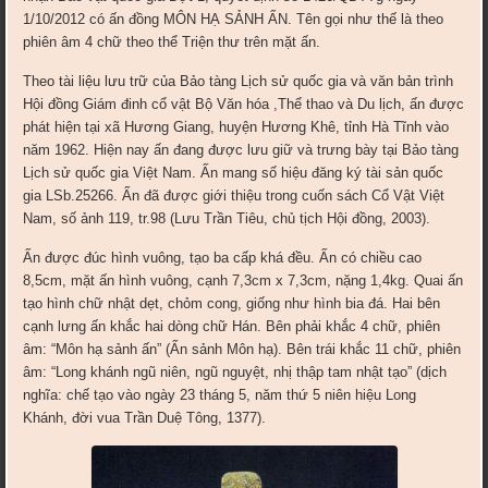
1/10/2012 có ấn đồng MÔN HẠ SẢNH ẤN. Tên gọi như thế là theo
phiên âm 4 chữ theo thể Triện thư trên mặt ấn.
Theo tài liệu lưu trữ của Bảo tàng Lịch sử quốc gia và văn bản trình
Hội đồng Giám đinh cổ vật Bộ Văn hóa ,Thể thao và Du lịch, ấn được
phát hiện tại xã Hương Giang, huyện Hương Khê, tỉnh Hà Tĩnh vào
năm 1962. Hiện nay ấn đang được lưu giữ và trưng bày tại Bảo tàng
Lịch sử quốc gia Việt Nam. Ấn mang số hiệu đăng ký tài sản quốc
gia LSb.25266. Ấn đã được giới thiệu trong cuốn sách Cổ Vật Việt
Nam, số ảnh 119, tr.98 (Lưu Trần Tiêu, chủ tịch Hội đồng, 2003).
Ấn được đúc hình vuông, tạo ba cấp khá đều. Ấn có chiều cao
8,5cm, mặt ấn hình vuông, cạnh 7,3cm x 7,3cm, nặng 1,4kg. Quai ấn
tạo hình chữ nhật dẹt, chỏm cong, giống như hình bia đá. Hai bên
cạnh lưng ấn khắc hai dòng chữ Hán. Bên phải khắc 4 chữ, phiên
âm: “Môn hạ sảnh ấn” (Ấn sảnh Môn hạ). Bên trái khắc 11 chữ, phiên
âm: “Long khánh ngũ niên, ngũ nguyệt, nhị thập tam nhật tạo” (dịch
nghĩa: chế tạo vào ngày 23 tháng 5, năm thứ 5 niên hiệu Long
Khánh, đời vua Trần Duệ Tông, 1377).