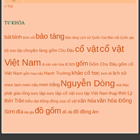
« Th2
TỪ KHÓA
bảo tàng
bát
bình
bình vôi
Bảo tàng Lịch sử Quốc Gia
Bảo vật Quốc gia
cổ vật
cổ vật
chuyện làng gốm
Chu Đậu
bộ sưu tập
Việt Nam
gốm
gốm cổ
Gốm Chu Đậu
di tích
di sản văn hóa
khảo cổ học
lịch sử
Việt Nam
Hạnh Trường
gốm hoa nâu
kinh đô
Nguyễn Dòng
men trắng
men lam
men nâu
nhà Mạc
thời Lý
sưu tập cổ vật
thạp
phật giáo
rồng
sưu tập
sưu tập Việt Nam
văn hóa
văn hóa Đông
thời Trần
triều đại
trống đồng
vua cổ vật
đồ gốm
Sơn
đĩa
đồ đồng
ấm
đồ đá
đại gia