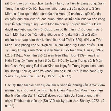
rất lớn, bao trùm các chức Lệnh thị lang, Tả Hữu ty Lang trung. Sảnh
Trung thư giữ việc bàn bạc mọi việc trọng đại của quốc gia. Sảnh
Môn hạ là cơ quan thân cận của nhà Vua, có nhiệm vụ giữ bảo ấn,
chuyển lệnh của Vua tới các quan, nhận lời tấu của Vua và các công
việc lễ nghi trong cung. Sảnh Môn hạ còn giữ quyền thẩm tra kiểm
duyệt mọi việc sau đó mới được ban bố thi hành. Chức quan này ở
sảnh Môn hạ triều Trần cũng đều do những đại thần tài giỏi đảm
nhiệm như: vào năm thứ 6 niên hiệu Khai Thái (1329), đời vua Trần
Minh Tông phong cho Vũ Nghiêu Tá làm Nhập Nội Hành Khiển, Hữu
Ty Lang Trung, sảnh Môn hạ (Đại Việt sử ký toàn thư, Bản kỷ, 1972,
t.2, tr.135)… Vào năm thứ 11 niên hiệu Khai Hựu (1339), vua Trần
Hiến Tông lấy Trương Hán Siêu làm Hữu Ty Lang Trung, sảnh Môn
hạ rồi sai Ông cùng Đại doãn Kinh sư Nguyễn Trung Ngạn biên soạn
bộ Hoàng Triều đại điển và khảo đính bộ Hình Thư để ban hành (Đại
Việt sử ký toàn thư, Bản kỷ, 1972, t.2, tr.147).
Các đại thần tài giỏi này tuy đã làm ở sảnh rồi nhưng vẫn được kiêm
nhiệm các chức vụ khác như Hành khiển Phạm Sư Mạnh, vào năm
thứ 5 niên hiệu Đại Trị (1362) được vua Trần Dụ Tông phong thêm
chức Tri khu mật viện sự (Đại Việt sử ký toàn thư, Bản kỷ, 1972, t.2,
tr.165).