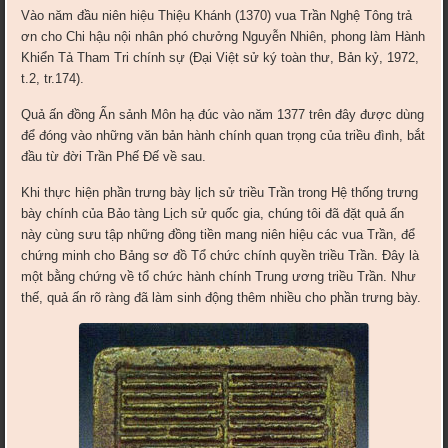
Vào năm đầu niên hiệu Thiệu Khánh (1370) vua Trần Nghệ Tông trả
ơn cho Chi hậu nội nhân phó chưởng Nguyễn Nhiên, phong làm Hành
Khiển Tả Tham Tri chính sự (Đại Việt sử ký toàn thư, Bản kỷ, 1972,
t.2, tr.174).
Quả ấn đồng Ấn sảnh Môn hạ đúc vào năm 1377 trên đây được dùng
để đóng vào những văn bản hành chính quan trọng của triều đình, bắt
đầu từ đời Trần Phế Đế về sau.
Khi thực hiện phần trưng bày lịch sử triều Trần trong Hệ thống trưng
bày chính của Bảo tàng Lịch sử quốc gia, chúng tôi đã đặt quả ấn
này cùng sưu tập những đồng tiền mang niên hiệu các vua Trần, để
chứng minh cho Bảng sơ đồ Tổ chức chính quyền triều Trần. Đây là
một bằng chứng về tổ chức hành chính Trung ương triều Trần. Như
thế, quả ấn rõ ràng đã làm sinh động thêm nhiều cho phần trưng bày.