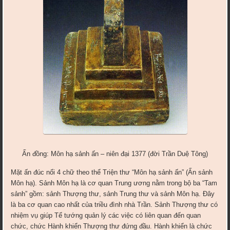
Ấn đồng: Môn hạ sảnh ấn – niên đại 1377 (đời Trần Duệ Tông)
Mặt ấn đúc nổi 4 chữ theo thể Triện thư “Môn hạ sảnh ấn” (Ấn sảnh
Môn hạ). Sảnh Môn hạ là cơ quan Trung ương nằm trong bộ ba “Tam
sảnh” gồm: sảnh Thượng thư, sảnh Trung thư và sảnh Môn hạ. Đây
là ba cơ quan cao nhất của triều đình nhà Trần. Sảnh Thượng thư có
nhiệm vụ giúp Tể tướng quản lý các việc có liên quan đến quan
chức, chức Hành khiển Thượng thư đứng đầu. Hành khiển là chức