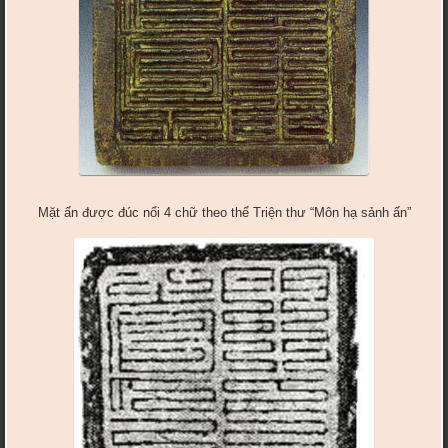
Mặt ấn được đúc nổi 4 chữ theo thể Triện thư “Môn hạ sảnh ấn”