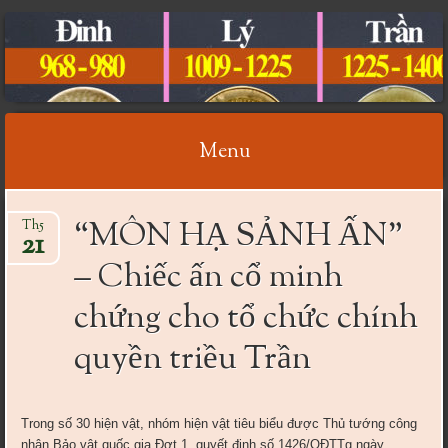
CỔ VẬT VIỆT NAM
Menu
Skip
“MÔN HẠ SẢNH ẤN”
Th5
to
21
content
– Chiếc ấn cổ minh
chứng cho tổ chức chính
quyền triều Trần
Trong số 30 hiện vật, nhóm hiện vật tiêu biểu được Thủ tướng công
nhận Bảo vật quốc gia Đợt 1, quyết định số 1426/QĐTTg ngày