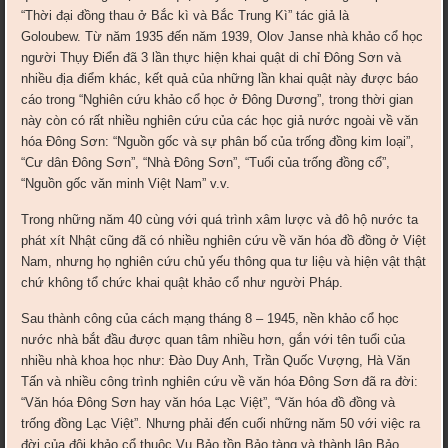
“Thời đại đồng thau ở Bắc kì và Bắc Trung Kì” tác giả là
Goloubew. Từ năm 1935 đến năm 1939, Olov Janse nhà khảo cổ học
người Thụy Điển đã 3 lần thực hiện khai quật di chỉ Đông Sơn và
nhiều địa điểm khác, kết quả của những lần khai quật này được báo
cáo trong “Nghiên cứu khảo cổ học ở Đông Dương”, trong thời gian
này còn có rất nhiều nghiên cứu của các học giả nước ngoài về văn
hóa Đông Sơn: “Nguồn gốc và sự phân bố của trống đồng kim loại”,
“Cư dân Đông Sơn”, “Nhà Đông Sơn”, “Tuổi của trống đồng cổ”,
“Nguồn gốc văn minh Việt Nam” v.v.
Trong những năm 40 cùng với quá trình xâm lược và đô hộ nước ta
phát xít Nhật cũng đã có nhiều nghiên cứu về văn hóa đồ đồng ở Việt
Nam, nhưng họ nghiên cứu chủ yếu thông qua tư liệu và hiện vật thật
chứ không tổ chức khai quật khảo cổ như người Pháp.
Sau thành công của cách mạng tháng 8 – 1945, nền khảo cổ học
nước nhà bắt đầu được quan tâm nhiều hơn, gắn với tên tuổi của
nhiều nhà khoa học như: Đào Duy Anh, Trần Quốc Vượng, Hà Văn
Tấn và nhiều công trình nghiên cứu về văn hóa Đông Sơn đã ra đời:
“Văn hóa Đông Sơn hay văn hóa Lạc Việt”, “Văn hóa đồ đồng và
trống đồng Lạc Việt”. Nhưng phải đến cuối những năm 50 với việc ra
đời của đội khảo cổ thuộc Vụ Bảo tồn Bảo tàng và thành lập Bảo