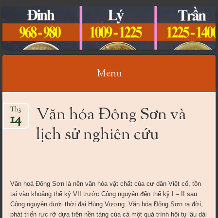
CỔ VẬT VIỆT NAM
Menu
Skip
Văn hóa Đông Sơn và
Th3
to
14
content
lịch sử nghiên cứu
Văn hoá Đông Sơn là nền văn hóa vật chất của cư dân Việt cổ, tồn
tại vào khoảng thế kỷ VII trước Công nguyên đến thế kỷ I – II sau
Công nguyên dưới thời đại Hùng Vương. Văn hóa Đông Sơn ra đời,
phát triển rực rỡ dựa trên nền tảng của cả một quá trình hội tụ lâu dài