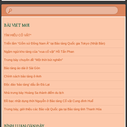
BÀI VIẾT MỚI
TÌM HIỂU CỔ VẬT*
Triển lãm “Gốm sứ Đông Nam Á” tại Bảo tàng Quốc gia Tokyo (Nhật Bản)
Ngậm ngùi kho tàng của “vua cổ vật” Hồ Tấn Phan
Trưng bày chuyên đề “Một thời bút nghiên”
Bảo tàng áo dài ở Sài Gòn
Chính sách bảo tàng ở Anh
Độc đáo ‘bảo tàng’ dấu ấn Đà Lạt
Nhà trưng bày Hoàng Sa thành điểm du lịch
Đồ bạc nhật dụng thời Nguyễn ở Bảo tàng Cổ vật Cung đình Huế
Trưng bày, giới thiệu các Bảo vật Quốc gia tại Bảo tàng tỉnh Thanh Hóa
BÌNH LUẬN GẦN ĐÂY