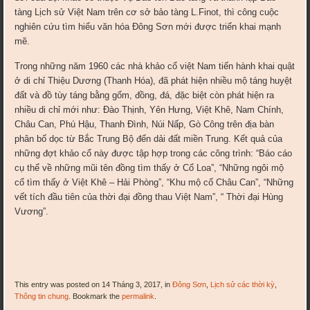
tàng Lịch sử Việt Nam trên cơ sở bảo tàng L.Finot, thì công cuộc
nghiên cứu tìm hiểu văn hóa Đông Sơn mới được triển khai mạnh
mẽ.
Trong những năm 1960 các nhà khảo cổ việt Nam tiến hành khai quật
ở di chỉ Thiệu Dương (Thanh Hóa), đã phát hiện nhiều mộ táng huyệt
đất và đồ tùy táng bằng gốm, đồng, đá, đặc biệt còn phát hiện ra
nhiều di chỉ mới như: Đào Thịnh, Yên Hưng, Việt Khê, Nam Chính,
Châu Can, Phú Hậu, Thanh Đình, Núi Nấp, Gò Công trên địa bàn
phân bố dọc từ Bắc Trung Bộ đến dải đất miền Trung. Kết quả của
những đợt khảo cổ này được tập hợp trong các công trình: “Báo cáo
cụ thể về những mũi tên đồng tìm thấy ở Cổ Loa”, “Những ngôi mộ
cổ tìm thấy ở Việt Khê – Hải Phòng”, “Khu mộ cổ Châu Can”, “Những
vết tích đầu tiên của thời đại đồng thau Việt Nam”, “ Thời đại Hùng
Vương”.
This entry was posted on 14 Tháng 3, 2017, in
Đông Sơn
,
Lịch sử các thời kỳ
,
Thông tin chung
. Bookmark the
permalink
.