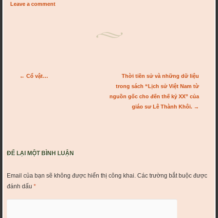
Leave a comment
Post navigation
←
Cổ vật…
Thời tiền sử và những dữ liệu
trong sách “Lịch sử Việt Nam từ
nguồn gốc cho đến thế kỷ XX” của
giáo sư Lê Thành Khôi.
→
ĐỂ LẠI MỘT BÌNH LUẬN
Email của bạn sẽ không được hiển thị công khai.
Các trường bắt buộc được
đánh dấu
*