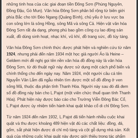
những tinh hoa của các giai đoạn tiền Đông Sơn (Phùng Nguyên,
Đồng Đậu, Gò Mun). Văn hóa Đông Sơn phân bố rộng từ biên giới
phía Bắc cho tới Đèo Ngang (Quảng Bình), chủ yếu ở lưu vực ba
con sông lớn là sông Hồng, sông Mã và sông Cả. Hiện vật văn hóa
Đông Sơn rất đa dạng, phong phú bao gồm công cụ lao động sản
xuất, đồ dùng sinh hoạt, nhạc khí, vũ khí, đồ trang sức, đồ tùy táng.
Văn hóa Đông Sơn chính thức được phát hiện và nghiên cứu từ năm
1924
, nhưng phải đến năm 1934 một học giả người Áo là Heine –
Geldern mới đề nghị gọi tên nền văn hóa đồ đồng này là văn hóa
Đông Sơn, từ đó thuật ngữ này được sử dụng một cách phổ biến và
chính thống cho đến ngày nay. Năm 1924, một người câu cá tên
Nguyễn Văn Lắm đã ngẫu nhiên tìm được một số đồ đồng ở ven
sông Mã, thuộc địa phận tỉnh Thanh Hóa. Người này sau đó đã đem
số đồ đồng này bán cho L.Pajot (một viên chức thuế quan tỉnh Thanh
Hóa). Phát hiện này được báo cáo cho Trường Viễn Đông Bác Cổ,
L.Pajot được ủy nhiệm tiến hành khai quật khảo cổ di chỉ Đông Sơn.
Từ năm 1924 đến năm 1932, L.Pajot đã tiến hành nhiều cuộc khai
quật và thu được khoảng 489 hiện vật đủ các chất liệu: đồng, đá,
gốm, sắt phát hiện được di chỉ mộ táng và cột gỗ dựng nhà sàn. Kết
quả của những cuộc khai quật này được giới thiệu trong tác phẩm