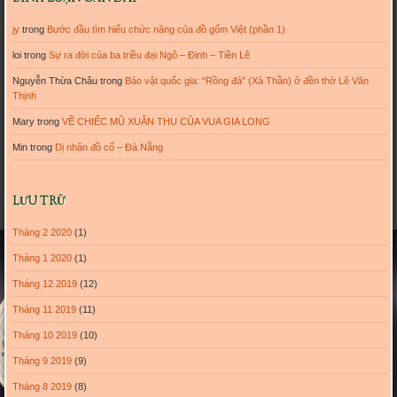
jy
trong
Bước đầu tìm hiểu chức năng của đồ gốm Việt (phần 1)
loi
trong
Sự ra đời của ba triều đại Ngô – Đinh – Tiền Lê
Nguyễn Thừa Châu
trong
Bảo vật quốc gia: “Rồng đá” (Xà Thần) ở đền thờ Lê Văn
Thịnh
Mary
trong
VỀ CHIẾC MŨ XUÂN THU CỦA VUA GIA LONG
Min
trong
Dị nhân đồ cổ – Đà Nẵng
LƯU TRỮ
Tháng 2 2020
(1)
Tháng 1 2020
(1)
Tháng 12 2019
(12)
Tháng 11 2019
(11)
Tháng 10 2019
(10)
Tháng 9 2019
(9)
Tháng 8 2019
(8)