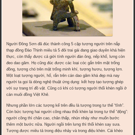
Người Đông Sơn đã đúc thành công 5 cặp tượng người trên nắp
thạp đồng Đào Thịnh miêu tả 5 đôi trai gái đang giao duyên khá hiện
thực, còn thấy được cả giới tính người đàn ông, nếp khố, lưng còn
đeo dao găm. Họ cũng đúc được các loại cóc gắn trên mặt trống
đồng, tượng chó trên mặt trống minh khí, tượng hươu, tượng lợn.
Một loạt tượng người, hổ, rắn trên cán dao găm khá đẹp mà nay
người ta gọi là dòng nghệ thuật ứng dụng: kết hợp tạo tượng ghép
với sự trang trí đồ vật. Cũng có khi có tượng người thổi khèn ngồi ở
cán muôi đồng Việt Khê.
Nhưng phần lớn các tượng kể trên đều là tượng trong tư thế “tĩnh”.
Còn bức tượng hai người cõng nhau thổi khèn lại trong tư thế “động”:
người cõng thì chân cao, chân thấp, nhún nhảy như muốn bước
thêm một bước nữa. Người ngồi trên lưng thì thổi khèn say sưa.
Tượng được miêu tả trong điệu nhảy và trong điệu khèn. Cái khéo