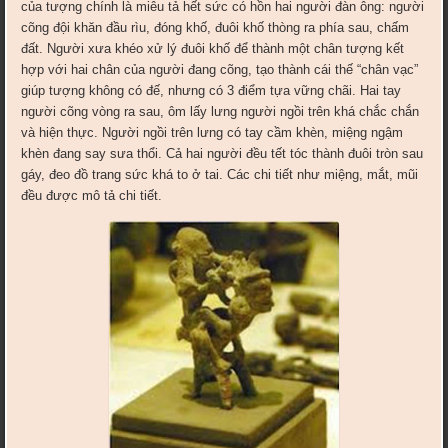
của tượng chính là miêu tả hết sức có hồn hai người đàn ông: người
cõng đội khăn đầu rìu, đóng khố, đuôi khố thòng ra phía sau, chấm
đất. Người xưa khéo xử lý đuôi khố để thành một chân tượng kết
hợp với hai chân của người đang cõng, tạo thành cái thế “chân vạc”
giúp tượng không có đế, nhưng có 3 điểm tựa vững chãi. Hai tay
người cõng vòng ra sau, ôm lấy lưng người ngồi trên khá chắc chắn
và hiện thực. Người ngồi trên lưng có tay cầm khèn, miệng ngậm
khèn đang say sưa thổi. Cả hai người đều tết tóc thành đuôi tròn sau
gáy, đeo đồ trang sức khá to ở tai. Các chi tiết như miệng, mắt, mũi
đều được mô tả chi tiết.