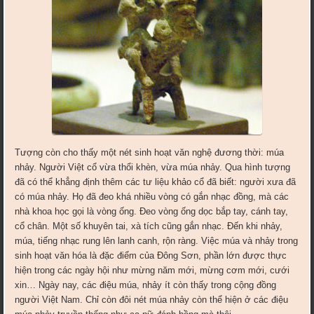
Tượng còn cho thấy một nét sinh hoạt văn nghệ đương thời: múa
nhảy. Người Việt cổ vừa thổi khèn, vừa múa nhảy. Qua hình tượng
đã có thể khẳng định thêm các tư liệu khảo cổ đã biết: người xưa đã
có múa nhảy. Họ đã đeo khá nhiều vòng có gắn nhạc đồng, mà các
nhà khoa học gọi là vòng ống. Đeo vòng ống dọc bắp tay, cánh tay,
cổ chân. Một số khuyên tai, xà tích cũng gắn nhạc. Đến khi nhảy,
múa, tiếng nhạc rung lên lanh canh, rộn ràng. Việc múa và nhảy trong
sinh hoạt văn hóa là đặc điểm của Đông Sơn, phần lớn được thực
hiện trong các ngày hội như mừng năm mới, mừng cơm mới, cưới
xin… Ngày nay, các điệu múa, nhảy ít còn thấy trong cộng đồng
người Việt Nam. Chỉ còn đôi nét múa nhảy còn thể hiện ở các điệu