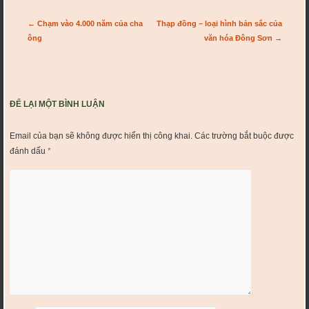
Post navigation
←
Chạm vào 4.000 năm của cha
Thạp đồng – loại hình bản sắc của
ông
văn hóa Đông Sơn
→
ĐỂ LẠI MỘT BÌNH LUẬN
Email của bạn sẽ không được hiển thị công khai.
Các trường bắt buộc được
đánh dấu
*