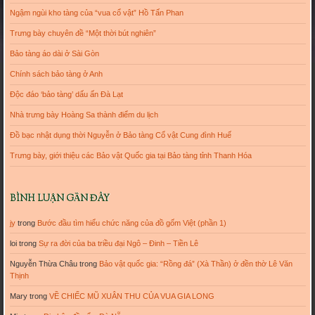
Ngậm ngùi kho tàng của “vua cổ vật” Hồ Tấn Phan
Trưng bày chuyên đề “Một thời bút nghiên”
Bảo tàng áo dài ở Sài Gòn
Chính sách bảo tàng ở Anh
Độc đáo ‘bảo tàng’ dấu ấn Đà Lạt
Nhà trưng bày Hoàng Sa thành điểm du lịch
Đồ bạc nhật dụng thời Nguyễn ở Bảo tàng Cổ vật Cung đình Huế
Trưng bày, giới thiệu các Bảo vật Quốc gia tại Bảo tàng tỉnh Thanh Hóa
BÌNH LUẬN GẦN ĐÂY
jy
trong
Bước đầu tìm hiểu chức năng của đồ gốm Việt (phần 1)
loi
trong
Sự ra đời của ba triều đại Ngô – Đinh – Tiền Lê
Nguyễn Thừa Châu
trong
Bảo vật quốc gia: “Rồng đá” (Xà Thần) ở đền thờ Lê Văn
Thịnh
Mary
trong
VỀ CHIẾC MŨ XUÂN THU CỦA VUA GIA LONG