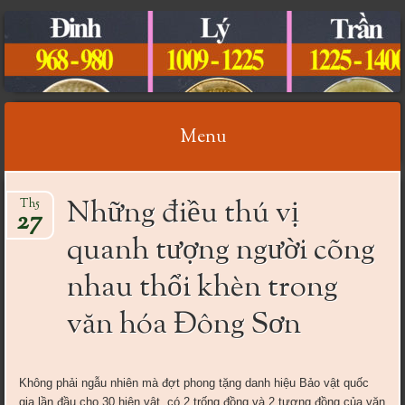
CỔ VẬT VIỆT NAM
Menu
Skip
Những điều thú vị
Th5
to
27
content
quanh tượng người cõng
nhau thổi khèn trong
văn hóa Đông Sơn
Không phải ngẫu nhiên mà đợt phong tặng danh hiệu Bảo vật quốc
gia lần đầu cho 30 hiện vật, có 2 trống đồng và 2 tượng đồng của văn