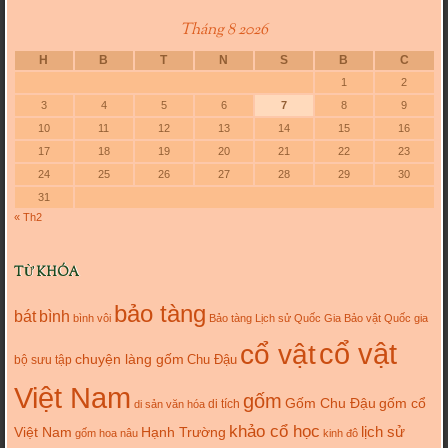
Tháng 8 2026
H
B
T
N
S
B
C
1
2
3
4
5
6
7
8
9
10
11
12
13
14
15
16
17
18
19
20
21
22
23
24
25
26
27
28
29
30
31
« Th2
TỪ KHÓA
bảo tàng
bát
bình
bình vôi
Bảo tàng Lịch sử Quốc Gia
Bảo vật Quốc gia
cổ vật
cổ vật
chuyện làng gốm
Chu Đậu
bộ sưu tập
Việt Nam
gốm
gốm cổ
Gốm Chu Đậu
di tích
di sản văn hóa
khảo cổ học
lịch sử
Việt Nam
Hạnh Trường
gốm hoa nâu
kinh đô