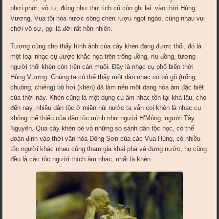
phơi phới, vô tư, đúng như thư tịch cũ còn ghi lại: vào thời Hùng
Vương, Vua tôi hòa nước sông chén rượu ngọt ngào, cùng nhau vui
chơi vô sự, gọi là đời rất hồn nhiên.
Tượng cũng cho thấy hình ảnh của cây khèn đang được thổi, đó là
một loại nhạc cụ được khắc họa trên trống đồng, rìu đồng, tượng
người thổi khèn còn trên cán muôi. Đây là nhạc cụ phổ biến thời
Hùng Vương. Chúng ta có thể thấy một dàn nhạc có bộ gõ (trống,
chuông, chiêng) bộ hơi (khèn) đã làm nên một dạng hòa âm đặc biệt
của thời này. Khèn cũng là một dụng cụ âm nhạc tồn tại khá lâu, cho
đến nay, nhiều dân tộc ở miền núi nước ta vẫn coi khèn là nhạc cụ
không thể thiếu của dân tộc mình như người H’Mông, người Tây
Nguyên. Qua cây khèn bè và những so sánh dân tộc học, có thể
đoán định vào thời văn hóa Đông Sơn của các Vua Hùng, có nhiều
tộc người khác nhau cùng tham gia khai phá và dựng nước, họ cũng
đều là các tộc người thích âm nhạc, nhất là khèn.