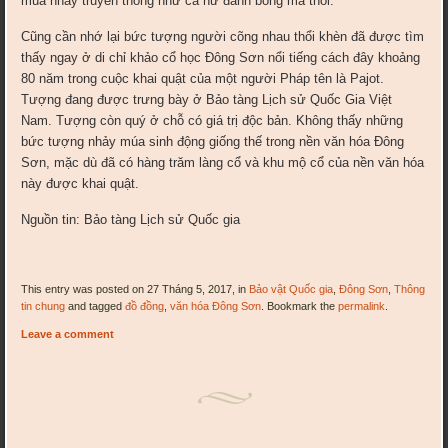
múa nhảy truyền thống như ca nữ đánh bồng mà thôi.
Cũng cần nhớ lại bức tượng người cõng nhau thổi khèn đã được tìm
thấy ngay ở di chỉ khảo cổ học Đông Sơn nổi tiếng cách đây khoảng
80 năm trong cuộc khai quật của một người Pháp tên là Pajot.
Tượng đang được trưng bày ở Bảo tàng Lịch sử Quốc Gia Việt
Nam. Tượng còn quý ở chỗ có giá trị độc bản. Không thấy những
bức tượng nhảy múa sinh động giống thế trong nền văn hóa Đông
Sơn, mặc dù đã có hàng trăm làng cổ và khu mộ cổ của nền văn hóa
này được khai quật.
Nguồn tin: Bảo tàng Lịch sử Quốc gia
This entry was posted on 27 Tháng 5, 2017, in
Bảo vật Quốc gia
,
Đông Sơn
,
Thông
tin chung
and tagged
đồ đồng
,
văn hóa Đông Sơn
. Bookmark the
permalink
.
Leave a comment