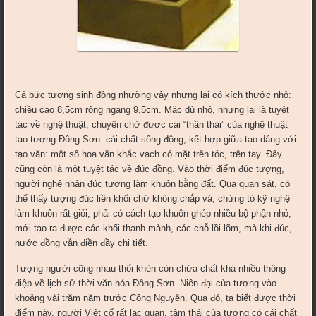
Cả bức tượng sinh động nhường vậy nhưng lại có kích thước nhỏ:
chiều cao 8,5cm rộng ngang 9,5cm. Mặc dù nhỏ, nhưng lại là tuyệt
tác về nghệ thuật, chuyên chở được cái “thần thái” của nghệ thuật
tạo tượng Đông Sơn: cái chất sống động, kết hợp giữa tạo dáng với
tạo văn: một số hoa văn khắc vạch có mặt trên tóc, trên tay. Đây
cũng còn là một tuyệt tác về đúc đồng. Vào thời điểm đúc tượng,
người nghệ nhân đúc tượng làm khuôn bằng đất. Qua quan sát, có
thể thấy tượng đúc liền khối chứ không chắp vá, chứng tỏ kỹ nghệ
làm khuôn rất giỏi, phải có cách tạo khuôn ghép nhiều bộ phận nhỏ,
mới tạo ra được các khối thanh mảnh, các chỗ lồi lõm, mà khi đúc,
nước đồng vẫn điền đầy chi tiết.
Tượng người cõng nhau thổi khèn còn chứa chất khá nhiều thông
điệp về lịch sử thời văn hóa Đông Sơn. Niên đại của tượng vào
khoảng vài trăm năm trước Công Nguyên. Qua đó, ta biết được thời
điểm này, người Việt cổ rất lạc quan, tâm thái của tượng có cái chất