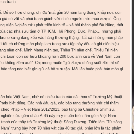
mua tranh.
ế. Để sở hữu chúng, chị đã “mất gần 20 năm lang thang khắp nơi, dòm
 giá cổ vật và phải tranh giành với nhiều người mới mua được”. Ông
g Viện Nghiên cứu phát triển kinh tế – xã hội thành phố Đà Nẵng, thốt
uế của các nhà sưu tầm ở TPHCM, Hải Phòng, Đức, Pháp… nhưng phải
tbrune xứng đáng xếp vào hàng thượng thặng. Tất cả những món pháp
 vì tất cả những món pháp lam trong sưu tập này đều có ghi niên hiệu
g niên chế, Minh Mạng niên tạo, Thiệu Trị niên chế, Thiệu Trị niên
, chị Loan còn sở hữu khoảng hơn 200 bức ảnh xưa về Việt Nam còn
iều không đếm xuể”. Chị mong muốn “giữ được chúng suốt đời thì sẽ
 bảo tàng nào biết gìn giữ cả bộ sưu tập. Mỗi lần buộc phải bán món gì
văn hóa Việt Nam; nhờ có nhiều tranh của các họa sĩ Trường Mỹ thuật
ris biết tiếng. Các nhà đấu giá, các bảo tàng thường nhờ chị thẩm
chéo Pháp – Việt Nam 2012/2013, bảo tàng bà Christine Shimizu,
i nghiên cứu gốm châu Á đã nảy ra ý muốn triển lãm gốm Việt Nam.
ãm tranh của thầy trò Trường Mỹ thuật Đông Dương. Triển lãm “Từ sông
Nam” trưng bày hơn 70 hiện vật của 40 tác giả, phần lớn là tác phẩm