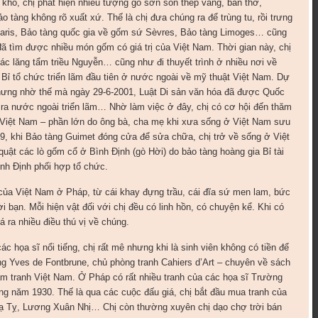
kho, chị phát hiện nhiều tượng gỗ sơn son thếp vàng, bàn thờ,
àng không rõ xuất xứ. Thế là chị đưa chúng ra để trùng tu, rồi trưng
 Paris, Bảo tàng quốc gia về gốm sứ Sèvres, Bảo tàng Limoges… cũng
 đã tìm được nhiều món gốm có giá trị của Việt Nam. Thời gian này, chị
các lăng tẩm triều Nguyễn… cũng như đi thuyết trình ở nhiều nơi về
 Bỉ tổ chức triển lãm đầu tiên ở nước ngoài về mỹ thuật Việt Nam. Dự
nhưng nhờ thế mà ngày 29-6-2001, Luật Di sản văn hóa đã được Quốc
 ra nước ngoài triển lãm… Nhờ làm việc ở đây, chị có cơ hội đến thăm
 Việt Nam – phần lớn do ông bà, cha mẹ khi xưa sống ở Việt Nam sưu
, khi Bảo tàng Guimet đóng cửa để sửa chữa, chị trở về sống ở Việt
quật các lò gốm cổ ở Bình Định (gò Hời) do bảo tàng hoàng gia Bỉ tài
ình Định phối hợp tổ chức.
của Việt Nam ở Pháp, từ cái khay đựng trầu, cái đĩa sứ men lam, bức
ạn. Mỗi hiện vật đối với chị đều có linh hồn, có chuyện kể. Khi có
á ra nhiều điều thú vị về chúng.
c họa sĩ nổi tiếng, chị rất mê nhưng khi là sinh viên không có tiền để
ng Yves de Fontbrune, chủ phòng tranh Cahiers d’Art – chuyên về sách
ầm tranh Việt Nam. Ở Pháp có rất nhiều tranh của các họa sĩ Trường
năm 1930. Thế là qua các cuộc đấu giá, chị bắt đầu mua tranh của
ạ Tỵ, Lương Xuân Nhị… Chị còn thường xuyên chị dạo chợ trời bán