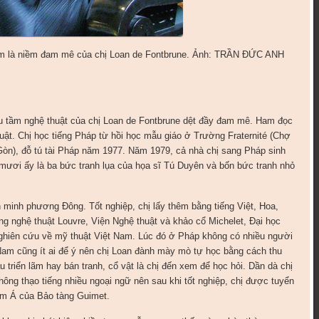
am là niềm đam mê của chị Loan de Fontbrune. Ảnh: TRẦN ĐỨC ANH
u tầm nghệ thuật của chị Loan de Fontbrune dệt đầy đam mê. Ham đọc
uật. Chị học tiếng Pháp từ hồi học mẫu giáo ở Trường Fraternité (Chợ
 Gòn), đỗ tú tài Pháp năm 1977. Năm 1979, cả nhà chị sang Pháp sinh
 mươi ấy là ba bức tranh lụa của họa sĩ Tú Duyên và bốn bức tranh nhỏ
minh phương Đông. Tốt nghiệp, chị lấy thêm bằng tiếng Việt, Hoa,
ng nghệ thuật Louvre, Viện Nghệ thuật và khảo cổ Michelet, Đại học
ghiên cứu về mỹ thuật Việt Nam. Lúc đó ở Pháp không có nhiều người
am cũng ít ai để ý nên chị Loan đành mày mò tự học bằng cách thu
âu triển lãm hay bán tranh, cổ vật là chị đến xem để học hỏi. Dần dà chị
hông thạo tiếng nhiều ngoại ngữ nên sau khi tốt nghiệp, chị được tuyển
am Á của Bảo tàng Guimet.