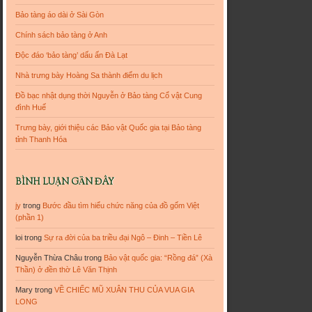
Bảo tàng áo dài ở Sài Gòn
Chính sách bảo tàng ở Anh
Độc đáo ‘bảo tàng’ dấu ấn Đà Lạt
Nhà trưng bày Hoàng Sa thành điểm du lịch
Đồ bạc nhật dụng thời Nguyễn ở Bảo tàng Cổ vật Cung
đình Huế
Trưng bày, giới thiệu các Bảo vật Quốc gia tại Bảo tàng
tỉnh Thanh Hóa
BÌNH LUẬN GẦN ĐÂY
jy
trong
Bước đầu tìm hiểu chức năng của đồ gốm Việt
(phần 1)
loi
trong
Sự ra đời của ba triều đại Ngô – Đinh – Tiền Lê
Nguyễn Thừa Châu
trong
Bảo vật quốc gia: “Rồng đá” (Xà
Thần) ở đền thờ Lê Văn Thịnh
Mary
trong
VỀ CHIẾC MŨ XUÂN THU CỦA VUA GIA
LONG