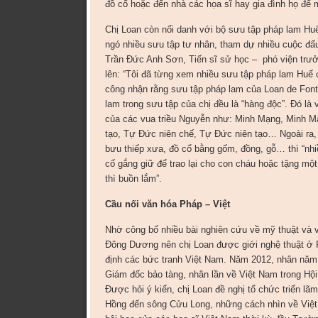
đồ cổ hoặc đến nhà các họa sĩ hay gia đình họ để 
Chị Loan còn nổi danh với bộ sưu tập pháp lam Hu
ngó nhiều sưu tập tư nhân, tham dự nhiều cuộc đấu
Trần Đức Anh Sơn, Tiến sĩ sử học – phó viện trưởn
lên: “Tôi đã từng xem nhiều sưu tập pháp lam H
công nhận rằng sưu tập pháp lam của Loan de Fon
lam trong sưu tập của chị đều là “hàng độc”. Đó là
của các vua triều Nguyễn như: Minh Mạng, Minh Mạn
tạo, Tự Đức niên chế, Tự Đức niên tạo… Ngoài ra
bưu thiếp xưa, đồ cổ bằng gốm, đồng, gỗ… thì “nh
cố gắng giữ để trao lại cho con cháu hoặc tặng một
thì buồn lắm”.
Cầu nối văn hóa Pháp – Việt
Nhờ công bố nhiều bài nghiên cứu về mỹ thuật và 
Đông Dương nên chị Loan được giới nghệ thuật ở Pa
định các bức tranh Việt Nam. Năm 2012, nhân năm 
Giám đốc bảo tàng, nhân lần về Việt Nam trong Hộ
Được hỏi ý kiến, chị Loan đề nghị tổ chức triển l
Hồng đến sông Cửu Long, những cách nhìn về Việt 