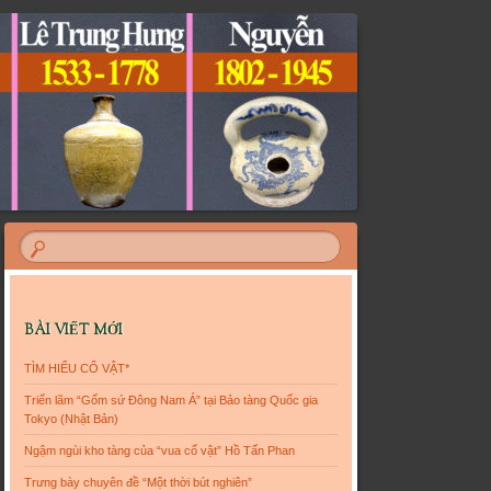
BÀI VIẾT MỚI
TÌM HIỂU CỔ VẬT*
Triển lãm “Gốm sứ Đông Nam Á” tại Bảo tàng Quốc gia
Tokyo (Nhật Bản)
Ngậm ngùi kho tàng của “vua cổ vật” Hồ Tấn Phan
Trưng bày chuyên đề “Một thời bút nghiên”