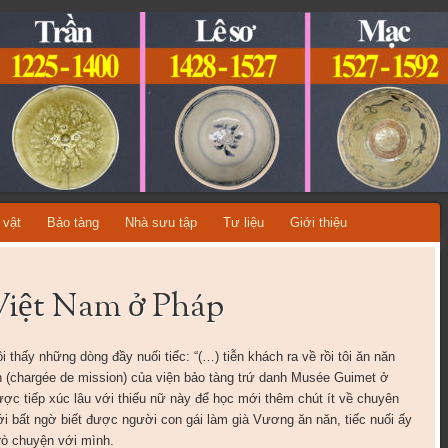
ỆT NAM
A TỪNG THỜI KỲ LỊCH SỬ!
 vật
Bảo tàng
Nhà sưu tập
Tư liệu
Giới thiệu
 Việt Nam ở Pháp
hấy những dòng đầy nuối tiếc: “(…) tiễn khách ra về rồi tôi ăn năn
h (chargée de mission) của viện bảo tàng trứ danh Musée Guimet ở
ược tiếp xúc lâu với thiếu nữ này để học mới thêm chút ít về chuyên
 bất ngờ biết được người con gái làm già Vương ăn năn, tiếc nuối ấy
rò chuyện với mình.