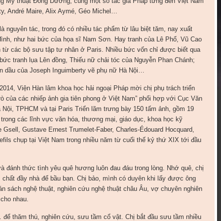
ờng Mỹ thuật Đông Dương, cùng một số tác giả Pháp từng đến Việt Nam
rty, André Maire, Alix Aymé, Géo Michel…
là nguyên tác, trong đó có nhiều tác phẩm từ lâu biệt tăm, nay xuất
ia đình, như hai bức của họa sĩ Nam Sơn. Hay tranh của Lê Phổ, Vũ Cao
 các bộ sưu tập tư nhân ở Paris. Nhiều bức vốn chỉ được biết qua
 bức tranh lụa Lên đồng, Thiếu nữ chải tóc của Nguyễn Phan Chánh;
n dầu của Joseph Inguimberty vẽ phụ nữ Hà Nội…
014, Viện Hàn lâm khoa học hải ngoại Pháp mời chị phụ trách triển
rò của các nhiếp ảnh gia tiên phong ở Việt Nam” phối hợp với Cục Văn
à Nội, TPHCM và tại Paris Triển lãm trưng bày 150 tấm ảnh, gồm 19
trong các lĩnh vực văn hóa, thương mại, giáo dục, khoa học kỹ
 Gsell, Gustave Ernest Trumelet-Faber, Charles-Édouard Hocquard,
lefils chụp tại Việt Nam trong nhiều năm từ cuối thế kỷ thứ XIX tới đầu
và đánh thức tình yêu quê hương luôn đau đáu trong lòng. Nhớ quê, chị
chất đầy nhà để bầu bạn. Chị bảo, mình có duyên khi lấy được ông
n sách nghệ thuật, nghiên cứu nghệ thuật châu Âu, vợ chuyên nghiên
 cho nhau.
 để thăm thú, nghiên cứu, sưu tầm cổ vật. Chị bắt đầu sưu tầm nhiều