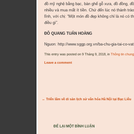
đồ mỹ nghệ bằng bạc, bàn ghế gỗ xưa, đồ đồng, đồ c
nhiều và mua mất ít tiền. Chứ đến lúc nó thành trà
lĩnh, với chị: “Một món đồ đẹp không chỉ là nó có 
điều gì”.
ĐỖ QUANG TUẤN HOÀNG
Nguon: http://www.sggp.org.vn/ba-chu-gia-tai-co-va
This entry was posted on 9 Tháng 9, 2018, in
Thông tin chung
Leave a comment
Post navigation
←
Triển lãm về di sản lịch sử văn hóa Hà Nội tại Bạc Liêu
ĐỂ LẠI MỘT BÌNH LUẬN