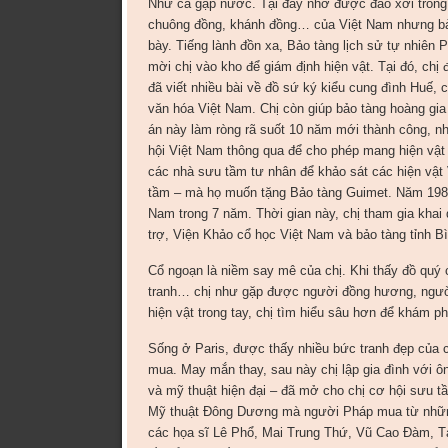
Như cá gặp nước. Tại đây nhờ được đào xới trong 
chuông đồng, khánh đồng… của Việt Nam nhưng bảo t
bày. Tiếng lành đồn xa, Bảo tàng lịch sử tự nhiên
mời chị vào kho để giám định hiện vật. Tại đó, chị
đã viết nhiều bài về đồ sứ ký kiểu cung đình Huế, 
văn hóa Việt Nam. Chị còn giúp bảo tàng hoàng gia
án này làm ròng rã suốt 10 năm mới thành công, 
hội Việt Nam thông qua để cho phép mang hiện vật
các nhà sưu tầm tư nhân để khảo sát các hiện vật
tầm – mà họ muốn tặng Bảo tàng Guimet. Năm 1989
Nam trong 7 năm. Thời gian này, chị tham gia khai 
trợ, Viện Khảo cổ học Việt Nam và bảo tàng tỉnh B
Cổ ngoạn là niềm say mê của chị. Khi thấy đồ quý 
tranh… chị như gặp được người đồng hương, người b
hiện vật trong tay, chị tìm hiểu sâu hơn để khám ph
Sống ở Paris, được thấy nhiều bức tranh đẹp của cá
mua. May mắn thay, sau này chị lập gia đình với ô
và mỹ thuật hiện đại – đã mở cho chị cơ hội sưu t
Mỹ thuật Đông Dương mà người Pháp mua từ những 
các họa sĩ Lê Phổ, Mai Trung Thứ, Vũ Cao Đàm, T