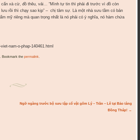
ẩn xà cừ, đồ thêu, vải… “Mình tự tin thì phải đi trước vì đồ còn
o lưu rồi thì chạy sao kịp” – chị tâm sự. Là một nhà sưu tầm có bản
thẩm mỹ riêng mà quan trọng nhất là nó phải có ý nghĩa, nó hàm chứa
t-viet-nam-o-phap-140461.html
. Bookmark the
permalink
.
Ngỡ ngàng trước bộ sưu tập cổ vật gốm Lý – Trần – Lê tại Bảo tàng
Đồng Tháp!
→