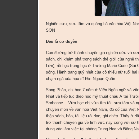
Nghiên cứu, sưu tầm và quảng bá văn hóa Việt N
SƠN
Đều là cơ duyên
Con đường trở thành chuyên gia nghiên cứu và sư
sách, chị khám phá trong sách thế giới của nghệ th
Lớn), rồi học trung học ở Trường Marie Curie (Sài
sống. Hành trang quý nhất của cô thiếu nữ tuổi hai
chạm ngà của họa sĩ Đới Ngoạn Quân.
Sang Pháp, chị học 7 năm ở Viện Ngôn ngữ và văn 
Nhật và tiếp tục theo học mỹ thuật châu Á tại Trườ
Sorbonne… Vừa học chị vừa tìm tòi, sưu tầm và n
chuyên môn về văn hóa Việt Nam, đồ cổ của Việt N
thập sách, báo, tài liệu rồi đọc, ghi chép. Thấy ở đ
trở thành chuyên gia về lĩnh vực này cộng với sự t
dụng vào làm việc tại phòng Trung Hoa và Đông N