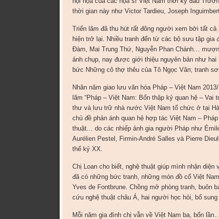
hội họa của các họa sĩ Việt Nam thời kỳ đầu Trư
thời gian này như Victor Tardieu, Joseph Inguimbe
Triển lãm đã thu hút rất đông người xem bởi tất cả 
hiện trở lại. Nhiều tranh đến từ các bộ sưu tập g
Đàm, Mai Trung Thứ, Nguyễn Phan Chánh… mượn từ
ảnh chụp, nay được giới thiệu nguyên bản như hai
bức Những cô thợ thêu của Tô Ngọc Vân; tranh sơ
Nhân năm giao lưu văn hóa Pháp – Việt Nam 2013/2
lãm “Pháp – Việt Nam: Bốn thập kỷ quan hệ – Vai t
thư và lưu trữ nhà nước Việt Nam tổ chức ở tại H
chủ đề phản ánh quan hệ hợp tác Việt Nam – Pháp 
thuật… do các nhiếp ảnh gia người Pháp như Émile
Aurélien Pestel, Firmin-André Salles và Pierre Dieu
thế kỷ XX.
Chị Loan cho biết, nghệ thuật giúp mình nhận diện 
đã có những bức tranh, những món đồ cổ Việt Nam 
Yves de Fontbrune. Chồng mở phòng tranh, buôn bá
cứu nghệ thuật châu Á, hai người học hỏi, bổ sung
Mỗi năm gia đình chị vẫn về Việt Nam ba, bốn lần…