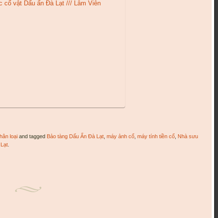
ân loại
and tagged
Bảo tàng Dấu Ấn Đà Lạt
,
máy ảnh cổ
,
máy tính tiền cổ
,
Nhà sưu
Lạt
.