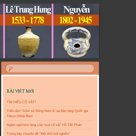
BÀI VIẾT MỚI
TÌM HIỂU CỔ VẬT*
Triển lãm “Gốm sứ Đông Nam Á” tại Bảo tàng Quốc gia
Tokyo (Nhật Bản)
Ngậm ngùi kho tàng của “vua cổ vật” Hồ Tấn Phan
Trưng bày chuyên đề “Một thời bút nghiên”