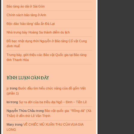
Bảo tàng áo dài ở Sài Gòn
Chính sách bảo tàng ở Anh
Độc đáo ‘bảo tàng’ dấu ấn Đà Lạt
Nhà trưng bày Hoàng Sa thành điểm du lịch
Đồ bạc nhật dụng thời Nguyễn ở Bảo tàng Cổ vật Cung
đình Huế
Trưng bày, giới thiệu các Bảo vật Quốc gia tại Bảo tàng
tỉnh Thanh Hóa
BÌNH LUẬN GẦN ĐÂY
jy
trong
Bước đầu tìm hiểu chức năng của đồ gốm Việt
(phần 1)
loi
trong
Sự ra đời của ba triều đại Ngô – Đinh – Tiền Lê
Nguyễn Thừa Châu
trong
Bảo vật quốc gia: “Rồng đá” (Xà
Thần) ở đền thờ Lê Văn Thịnh
Mary
trong
VỀ CHIẾC MŨ XUÂN THU CỦA VUA GIA
LONG