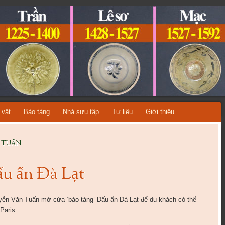
ỆT NAM
A TỪNG THỜI KỲ LỊCH SỬ!
 vật
Bảo tàng
Nhà sưu tập
Tư liệu
Giới thiệu
H TUẤN
ấu ấn Đà Lạt
yễn Văn Tuấn mở cửa ‘bảo tàng’ Dấu ấn Đà Lạt để du khách có thể
Paris.