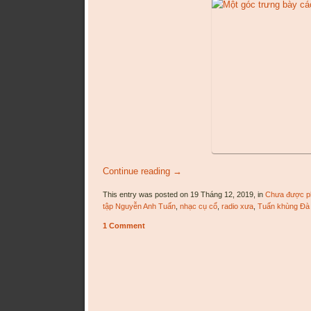
Continue reading
→
This entry was posted on 19 Tháng 12, 2019, in
Chưa được ph
tập Nguyễn Anh Tuấn
,
nhạc cụ cổ
,
radio xưa
,
Tuấn khùng Đà 
1 Comment