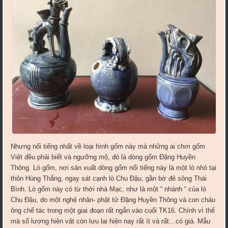
Nhưng nổi tiếng nhất về loại hình gốm này mà những ai chơi gốm
Việt đều phải biết và ngưỡng mộ, đó là dòng gốm Đặng Huyền
Thông. Lò gốm, nơi sản xuất dòng gốm nổi tiếng này là một lò nhỏ tại
thôn Hùng Thắng, ngay sát cạnh lò Chu Đậu, gần bờ đê sông Thái
Bình. Lò gốm này có từ thời nhà Mạc, như là một “ nhánh “ của lò
Chu Đậu, do một nghệ nhân- phật tử Đặng Huyền Thông và con cháu
ông chế tác trong một giai đoạn rất ngắn vào cuối TK16. Chính vì thế
mà số lượng hiện vật còn lưu lại hiện nay rất ít và rất…có giá. Mẫu