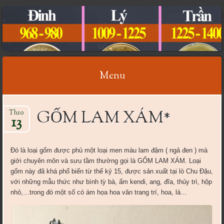
CỔ VẬT VIỆT NAM
Menu
Skip
GỐM LAM XÁM*
Th10
to
13
content
Đó là loại gốm được phủ một loại men màu lam đậm ( ngả đen ) mà
giới chuyên môn và sưu tầm thường gọi là GỐM LAM XÁM. Loại
gốm này đã khá phổ biến từ thế kỷ 15, được sản xuất tại lò Chu Đậu,
với những mẫu thức như bình tỳ bà, ấm kendi, ang, đĩa, thủy trì, hộp
nhỏ,…trong đó một số có ám họa hoa văn trang trí, hoa, lá…