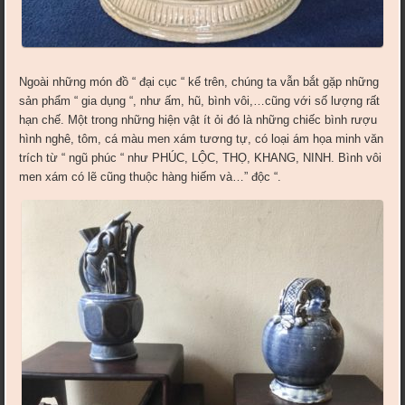
Ngoài những món đồ “ đại cục “ kể trên, chúng ta vẫn bắt gặp những
sản phẩm “ gia dụng “, như ấm, hũ, bình vôi,…cũng với số lượng rất
hạn chế. Một trong những hiện vật ít ỏi đó là những chiếc bình rượu
hình nghê, tôm, cá màu men xám tương tự, có loại ám họa minh văn
trích từ “ ngũ phúc “ như PHÚC, LỘC, THỌ, KHANG, NINH. Bình vôi
men xám có lẽ cũng thuộc hàng hiếm và…” độc “.