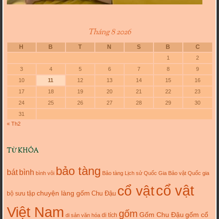
Tháng 8 2026
H
B
T
N
S
B
C
1
2
3
4
5
6
7
8
9
10
11
12
13
14
15
16
17
18
19
20
21
22
23
24
25
26
27
28
29
30
31
« Th2
TỪ KHÓA
bảo tàng
bát
bình
bình vôi
Bảo tàng Lịch sử Quốc Gia
Bảo vật Quốc gia
cổ vật
cổ vật
chuyện làng gốm
Chu Đậu
bộ sưu tập
Việt Nam
gốm
gốm cổ
Gốm Chu Đậu
di tích
di sản văn hóa