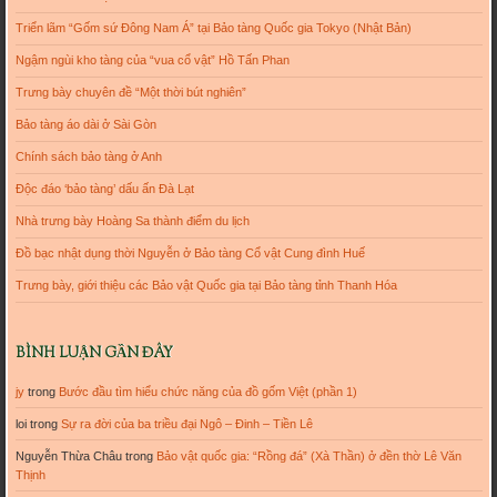
Triển lãm “Gốm sứ Đông Nam Á” tại Bảo tàng Quốc gia Tokyo (Nhật Bản)
Ngậm ngùi kho tàng của “vua cổ vật” Hồ Tấn Phan
Trưng bày chuyên đề “Một thời bút nghiên”
Bảo tàng áo dài ở Sài Gòn
Chính sách bảo tàng ở Anh
Độc đáo ‘bảo tàng’ dấu ấn Đà Lạt
Nhà trưng bày Hoàng Sa thành điểm du lịch
Đồ bạc nhật dụng thời Nguyễn ở Bảo tàng Cổ vật Cung đình Huế
Trưng bày, giới thiệu các Bảo vật Quốc gia tại Bảo tàng tỉnh Thanh Hóa
BÌNH LUẬN GẦN ĐÂY
jy
trong
Bước đầu tìm hiểu chức năng của đồ gốm Việt (phần 1)
loi
trong
Sự ra đời của ba triều đại Ngô – Đinh – Tiền Lê
Nguyễn Thừa Châu
trong
Bảo vật quốc gia: “Rồng đá” (Xà Thần) ở đền thờ Lê Văn
Thịnh