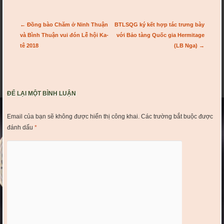
Post navigation
←
Đồng bào Chăm ở Ninh Thuận
BTLSQG ký kết hợp tác trưng bày
và Bình Thuận vui đón Lễ hội Ka-
với Bảo tàng Quốc gia Hermitage
tê 2018
(LB Nga)
→
ĐỂ LẠI MỘT BÌNH LUẬN
Email của bạn sẽ không được hiển thị công khai.
Các trường bắt buộc được
đánh dấu
*