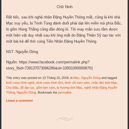
Chữ Ninh
Rất tiếc, sau khi nghệ nhân Đặng Huyền Thông mất, cũng là khi nhà
Mạc suy yếu, bị Trịnh Tùng đánh đuổi phải dạt lên miền núi phía Bắc,
lò gốm Hùng Thắng cũng dần đóng lò. Tôi may mắn sưu tầm được
một hiện vật duy nhất sau khi ông mất do Đặng Thiện Sỹ tạo tác với
một bài kệ để thờ cúng Tiền Nhân Đặng Huyền Thông.
NST: Nguyễn Dòng
Nguồn: https://www.facebook.com/permalink.php?
story_fbid=739137073096286&id=100010000008701
This entry was posted on 13 Tháng 10, 2018, in
Mạc
,
Nguyễn Dòng
and tagged
bình rượu hình nghê
,
bình rượu hình tôm
,
bình vôi men xám
,
chân đèn thời Mạc
,
Chu Đậu
,
đồ đại cục
,
gốm lam xám
,
lư hương thời Mạc
,
nghệ nhân Đặng Huyền
Thông
,
Nguyễn Dòng
. Bookmark the
permalink
.
Leave a comment