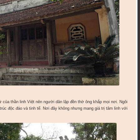
của thần linh Việt nên người dân lập đền thờ ông khắp mọi nơi. Ngôi
c độc đáo và tinh tế. Nơi đây không nhưng mang giá trị tâm linh với