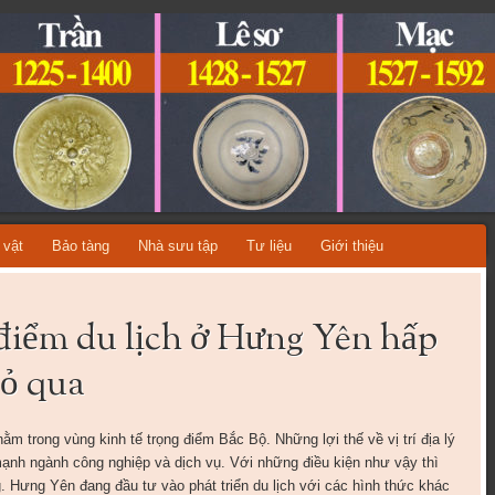
ỆT NAM
A TỪNG THỜI KỲ LỊCH SỬ!
 vật
Bảo tàng
Nhà sưu tập
Tư liệu
Giới thiệu
điểm du lịch ở Hưng Yên hấp
bỏ qua
m trong vùng kinh tế trọng điểm Bắc Bộ. Những lợi thế về vị trí địa lý
n mạnh ngành công nghiệp và dịch vụ. Với những điều kiện như vậy thì
ng. Hưng Yên đang đầu tư vào phát triển du lịch với các hình thức khác