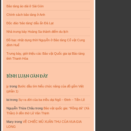
Bảo tàng áo dài ở Sài Gòn
Chính sách bảo tàng ở Anh
Độc đáo ‘bảo tàng’ dấu ấn Đà Lạt
Nhà trưng bày Hoàng Sa thành điểm du lịch
Đồ bạc nhật dụng thời Nguyễn ở Bảo tàng Cổ vật Cung
đình Huế
Trưng bày, giới thiệu các Bảo vật Quốc gia tại Bảo tàng
tỉnh Thanh Hóa
BÌNH LUẬN GẦN ĐÂY
jy
trong
Bước đầu tìm hiểu chức năng của đồ gốm Việt
(phần 1)
loi
trong
Sự ra đời của ba triều đại Ngô – Đinh – Tiền Lê
Nguyễn Thừa Châu
trong
Bảo vật quốc gia: “Rồng đá” (Xà
Thần) ở đền thờ Lê Văn Thịnh
Mary
trong
VỀ CHIẾC MŨ XUÂN THU CỦA VUA GIA
LONG