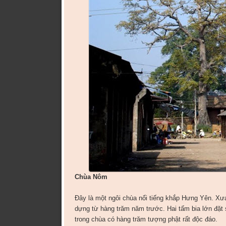
Chùa Nôm
Đây là một ngôi chùa nổi tiếng khắp Hưng Yên. X
dựng từ hàng trăm năm trước. Hai tấm bia lớn đặt s
trong chùa có hàng trăm tượng phật rất độc đáo.