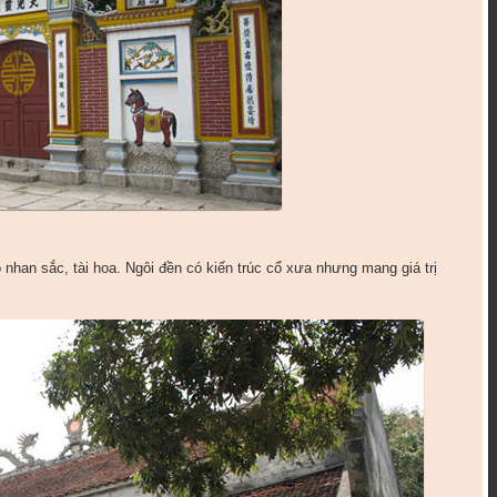
nhan sắc, tài hoa. Ngôi đền có kiến trúc cổ xưa nhưng mang giá trị