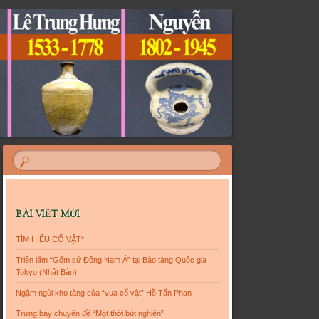
BÀI VIẾT MỚI
TÌM HIỂU CỔ VẬT*
Triển lãm “Gốm sứ Đông Nam Á” tại Bảo tàng Quốc gia
Tokyo (Nhật Bản)
Ngậm ngùi kho tàng của “vua cổ vật” Hồ Tấn Phan
Trưng bày chuyên đề “Một thời bút nghiên”