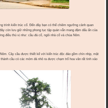
ông trình kiến trúc cổ. Đến đây bạn có thể chiêm ngưỡng cảnh quan
 đây còn lưu giữ những phong tục tập quán vẫn mang đậm dấu ấn của
ng điều thú vị như: cầu đá cổ, ngôi nhà cổ và chùa Nôm.
g Nôm. Cây cầu được thiết kế với kiến trúc độc đáo gồm chín nhịp, mặt
thành cầu có các mỏm đá nhô ra được chạm trổ hoa văn rất tinh xảo