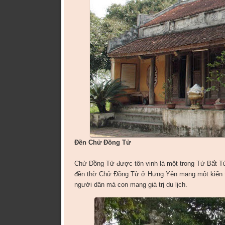
Đền Chử Đồng Tử
Chử Đồng Tử được tôn vinh là một trong Tứ Bất Tử 
đền thờ Chử Đồng Tử ở Hưng Yên mang một kiến trú
người dân mà con mang giá trị du lịch.