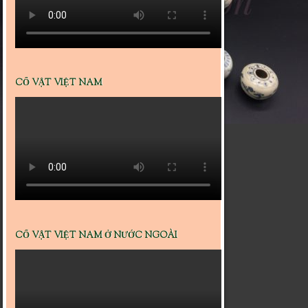
CỔ VẬT VIỆT NAM
CỔ VẬT VIỆT NAM Ở NƯỚC NGOÀI