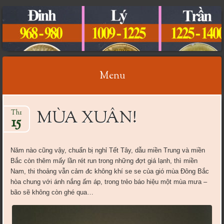
CỔ VẬT VIỆT NAM
Menu
Skip
MÙA XUÂN!
Th1
to
15
content
Năm nào cũng vậy, chuẩn bị nghỉ Tết Tây, dẫu miền Trung và miền
Bắc còn thêm mấy lần rét run trong những đợt giá lạnh, thì miền
Nam, thi thoảng vẫn cảm đc không khí se se của gió mùa Đông Bắc
hòa chung với ánh nắng ấm áp, trong trẻo báo hiệu một mùa mưa –
bão sẽ không còn ghé qua…