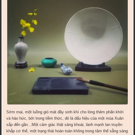
Sớm mai, một luồng gió mát đầy sinh khí cho lòng thêm phấn khởi
và háo hức, bởi trong tiềm thức, đó là dấu hiệu của một mùa Xuân
sắp đến gần…Một cảm giác thật sảng kho
ái, lành mạnh lan truyền
khắp cơ thể, một trạng thái hoàn toàn không trong tâm thế sẵng sàng