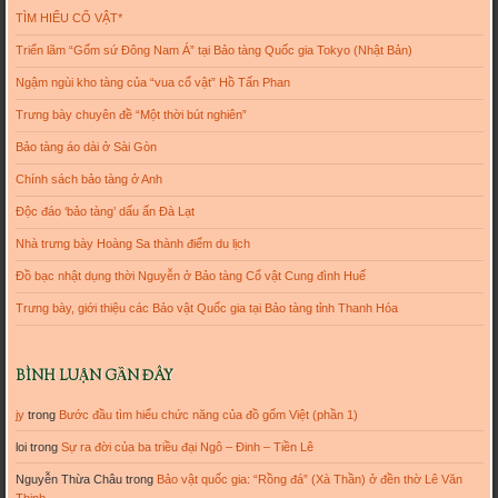
TÌM HIỂU CỔ VẬT*
Triển lãm “Gốm sứ Đông Nam Á” tại Bảo tàng Quốc gia Tokyo (Nhật Bản)
Ngậm ngùi kho tàng của “vua cổ vật” Hồ Tấn Phan
Trưng bày chuyên đề “Một thời bút nghiên”
Bảo tàng áo dài ở Sài Gòn
Chính sách bảo tàng ở Anh
Độc đáo ‘bảo tàng’ dấu ấn Đà Lạt
Nhà trưng bày Hoàng Sa thành điểm du lịch
Đồ bạc nhật dụng thời Nguyễn ở Bảo tàng Cổ vật Cung đình Huế
Trưng bày, giới thiệu các Bảo vật Quốc gia tại Bảo tàng tỉnh Thanh Hóa
BÌNH LUẬN GẦN ĐÂY
jy
trong
Bước đầu tìm hiểu chức năng của đồ gốm Việt (phần 1)
loi
trong
Sự ra đời của ba triều đại Ngô – Đinh – Tiền Lê
Nguyễn Thừa Châu
trong
Bảo vật quốc gia: “Rồng đá” (Xà Thần) ở đền thờ Lê Văn
Thịnh