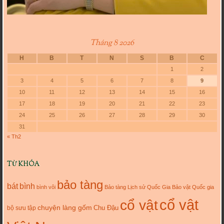
Tháng 8 2026
H
B
T
N
S
B
C
1
2
3
4
5
6
7
8
9
10
11
12
13
14
15
16
17
18
19
20
21
22
23
24
25
26
27
28
29
30
31
« Th2
TỪ KHÓA
bảo tàng
bát
bình
bình vôi
Bảo tàng Lịch sử Quốc Gia
Bảo vật Quốc gia
cổ vật
cổ vật
chuyện làng gốm
Chu Đậu
bộ sưu tập