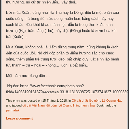
thụ hưởng, nó cứ tự nhiên đến…vậy thôi…
Bởi mùa Xuân, cũng như Hạ Thu hay là Đông, đều là một phần của
cuộc sống mà trong đó, sức sống muôn loài, bằng cách này hay
cách khác, đều khát khao mãnh liệt, dẫu là trong thời khắc sinh
trưởng (Hạ), trầm lắng (Thu), hủy diệt (Đông) hoặc là đơm hoa kết
trái (Xuân)…
Mùa Xuân, không phải là điểm dừng trong năm, cũng không là đích
đến của cuộc đời. Nó chỉ góp phần tô điểm hương sắc cho cuộc
sống, thêm phần trẻ trung tươi đẹp, bất chấp quy luật sinh lão bệnh
tử, thành – trụ – hoại – không… luôn là bất biến…
Một năm mới đang đến …
Nguồn: https://www.facebook.com/photo.php?
fbid=1406519016137944&set=a.331811313608725.1073741827.1000033
This entry was posted on 15 Tháng 1, 2018, in
Cổ vật chất liệu gốm
,
Lê Quang Hào
and tagged
cổ vật Việt Nam
,
đồ gốm
,
Lê Quang Hào
,
men trắng
. Bookmark the
permalink
.
Leave a comment