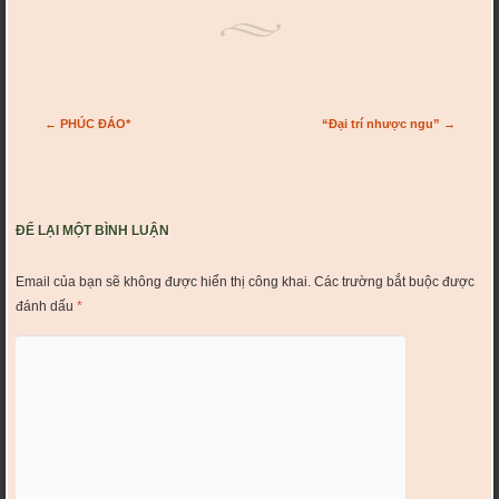
Post navigation
←
PHÚC ĐÁO*
“Đại trí nhược ngu”
→
ĐỂ LẠI MỘT BÌNH LUẬN
Email của bạn sẽ không được hiển thị công khai.
Các trường bắt buộc được
đánh dấu
*