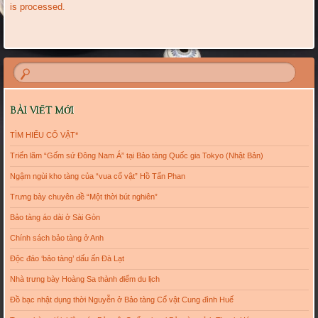
is processed.
BÀI VIẾT MỚI
TÌM HIỂU CỔ VẬT*
Triển lãm “Gốm sứ Đông Nam Á” tại Bảo tàng Quốc gia Tokyo (Nhật Bản)
Ngậm ngùi kho tàng của “vua cổ vật” Hồ Tấn Phan
Trưng bày chuyên đề “Một thời bút nghiên”
Bảo tàng áo dài ở Sài Gòn
Chính sách bảo tàng ở Anh
Độc đáo ‘bảo tàng’ dấu ấn Đà Lạt
Nhà trưng bày Hoàng Sa thành điểm du lịch
Đồ bạc nhật dụng thời Nguyễn ở Bảo tàng Cổ vật Cung đình Huế