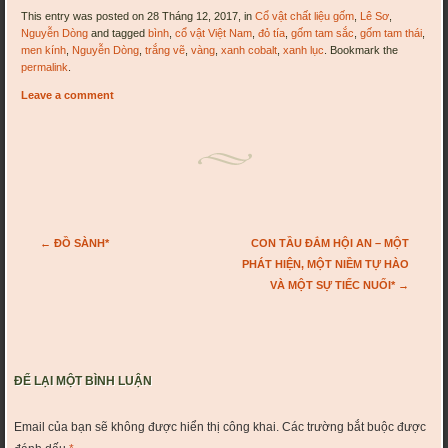
This entry was posted on 28 Tháng 12, 2017, in
Cổ vật chất liệu gốm
,
Lê Sơ
,
Nguyễn Dòng
and tagged
bình
,
cổ vật Việt Nam
,
đỏ tía
,
gốm tam sắc
,
gốm tam thái
,
men kính
,
Nguyễn Dòng
,
trắng vẽ
,
vàng
,
xanh cobalt
,
xanh lục
. Bookmark the
permalink
.
Leave a comment
Post navigation
←
ĐỒ SÀNH*
CON TẦU ĐẮM HỘI AN – MỘT
PHÁT HIỆN, MỘT NIỀM TỰ HÀO
VÀ MỘT SỰ TIẾC NUỐI*
→
ĐỂ LẠI MỘT BÌNH LUẬN
Email của bạn sẽ không được hiển thị công khai.
Các trường bắt buộc được