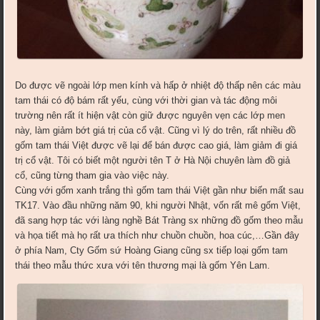
Do được vẽ ngoài lớp men kính và hấp ở nhiệt độ thấp nên các màu
tam thái có độ bám rất yếu, cùng với thời gian và tác động môi
trường nên rất ít hiện vật còn giữ được nguyên vẹn các lớp men
này, làm giảm bớt giá trị của cổ vật. Cũng vì lý do trên, rất nhiều đồ
gốm tam thái Việt được vẽ lại để bán được cao giá, làm giảm đi giá
trị cổ vật. Tôi có biết một người tên T ở Hà Nội chuyên làm đồ giả
cổ, cũng từng tham gia vào việc này.
Cùng với gốm xanh trắng thì gốm tam thái Việt gần như biến mất sau
TK17. Vào đầu những năm 90, khi người Nhật, vốn rất mê gốm Việt,
đã sang hợp tác với làng nghề Bát Tràng sx những đồ gốm theo mẫu
và họa tiết mà họ rất ưa thích như chuồn chuồn, hoa cúc,…Gần đây
ở phía Nam, Cty Gốm sứ Hoàng Giang cũng sx tiếp loại gốm tam
thái theo mẫu thức xưa với tên thương mại là gốm Yên Lam.