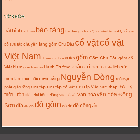
TỪ KHÓA
bảo tàng
bát
bình
bình vôi
Bảo tàng Lịch sử Quốc Gia
Bảo vật Quốc gia
cổ vật
cổ vật
chuyện làng gốm
Chu Đậu
bộ sưu tập
Việt Nam
gốm
gốm cổ
Gốm Chu Đậu
di tích
di sản văn hóa
khảo cổ học
lịch sử
Việt Nam
Hạnh Trường
gốm hoa nâu
kinh đô
Nguyễn Dòng
men trắng
men lam
men nâu
nhà Mạc
thời Lý
sưu tập cổ vật
thạp
phật giáo
rồng
sưu tập
sưu tập Việt Nam
văn hóa
văn hóa Đông
thời Trần
triều đại
trống đồng
vua cổ vật
đồ gốm
Sơn
đĩa
đồ đồng
ấm
đồ đá
đại gia