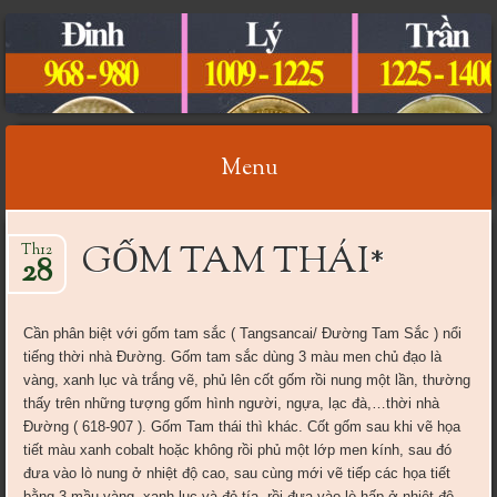
CỔ VẬT VIỆT NAM
Menu
Skip
GỐM TAM THÁI*
Th12
to
28
content
Cần phân biệt với gốm tam sắc ( Tangsancai/ Đường Tam Sắc ) nổi
tiếng thời nhà Đường. Gốm tam sắc dùng 3 màu men chủ đạo là
vàng, xanh lục và trắng vẽ, phủ lên cốt gốm rồi nung một lần, thường
thấy trên những tượng gốm hình người, ngựa, lạc đà,…thời nhà
Đường ( 618-907 ). Gốm Tam thái thì khác. Cốt gốm sau khi vẽ họa
tiết màu xanh cobalt hoặc không rồi phủ một lớp men kính, sau đó
đưa vào lò nung ở nhiệt độ cao, sau cùng mới vẽ tiếp các họa tiết
bằng 3 mầu vàng, xanh lục và đỏ tía, rồi đưa vào lò hấp ở nhiệt độ