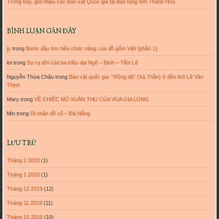
Trưng bày, giới thiệu các Bảo vật Quốc gia tại Bảo tàng tỉnh Thanh Hóa
BÌNH LUẬN GẦN ĐÂY
jy
trong
Bước đầu tìm hiểu chức năng của đồ gốm Việt (phần 1)
loi
trong
Sự ra đời của ba triều đại Ngô – Đinh – Tiền Lê
Nguyễn Thừa Châu
trong
Bảo vật quốc gia: “Rồng đá” (Xà Thần) ở đền thờ Lê Văn
Thịnh
Mary
trong
VỀ CHIẾC MŨ XUÂN THU CỦA VUA GIA LONG
Min
trong
Dị nhân đồ cổ – Đà Nẵng
LƯU TRỮ
Tháng 2 2020
(1)
Tháng 1 2020
(1)
Tháng 12 2019
(12)
Tháng 11 2019
(11)
Tháng 10 2019
(10)