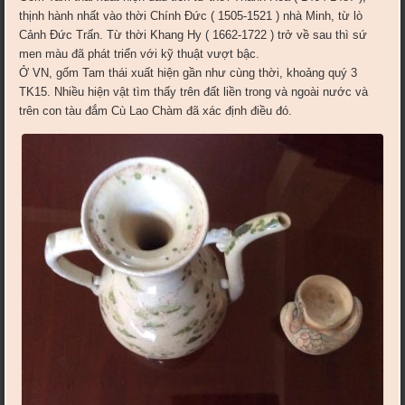
thịnh hành nhất vào thời Chính Đức ( 1505-1521 ) nhà Minh, từ lò
Cảnh Đức Trấn. Từ thời Khang Hy ( 1662-1722 ) trở về sau thì sứ
men màu đã phát triển với kỹ thuật vượt bậc.
Ở VN, gốm Tam thái xuất hiện gần như cùng thời, khoảng quý 3
TK15. Nhiều hiện vật tìm thấy trên đất liền trong và ngoài nước và
trên con tàu đắm Cù Lao Chàm đã xác định điều đó.