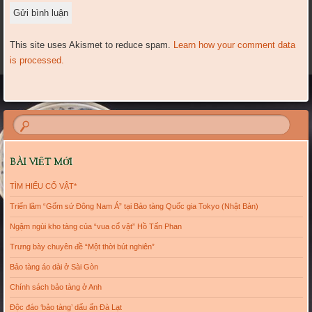
This site uses Akismet to reduce spam.
Learn how your comment data
is processed.
BÀI VIẾT MỚI
TÌM HIỂU CỔ VẬT*
Triển lãm “Gốm sứ Đông Nam Á” tại Bảo tàng Quốc gia Tokyo (Nhật Bản)
Ngậm ngùi kho tàng của “vua cổ vật” Hồ Tấn Phan
Trưng bày chuyên đề “Một thời bút nghiên”
Bảo tàng áo dài ở Sài Gòn
Chính sách bảo tàng ở Anh
Độc đáo ‘bảo tàng’ dấu ấn Đà Lạt