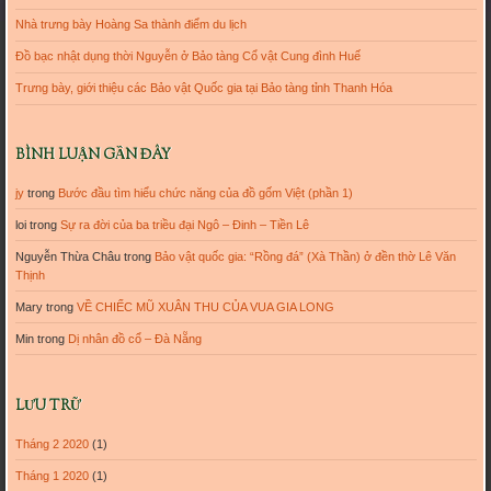
Nhà trưng bày Hoàng Sa thành điểm du lịch
Đồ bạc nhật dụng thời Nguyễn ở Bảo tàng Cổ vật Cung đình Huế
Trưng bày, giới thiệu các Bảo vật Quốc gia tại Bảo tàng tỉnh Thanh Hóa
BÌNH LUẬN GẦN ĐÂY
jy
trong
Bước đầu tìm hiểu chức năng của đồ gốm Việt (phần 1)
loi
trong
Sự ra đời của ba triều đại Ngô – Đinh – Tiền Lê
Nguyễn Thừa Châu
trong
Bảo vật quốc gia: “Rồng đá” (Xà Thần) ở đền thờ Lê Văn
Thịnh
Mary
trong
VỀ CHIẾC MŨ XUÂN THU CỦA VUA GIA LONG
Min
trong
Dị nhân đồ cổ – Đà Nẵng
LƯU TRỮ
Tháng 2 2020
(1)
Tháng 1 2020
(1)