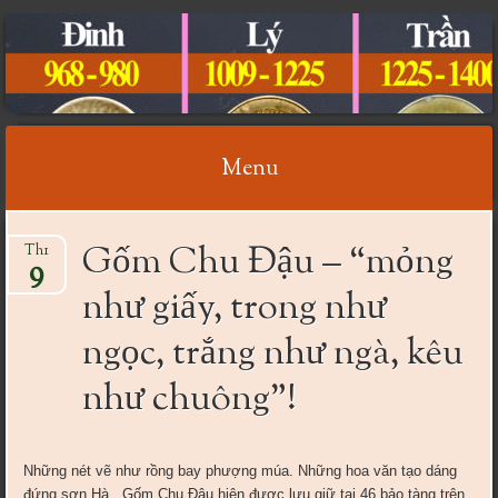
CỔ VẬT VIỆT NAM
Menu
Skip
Gốm Chu Đậu – “mỏng
Th1
to
9
content
như giấy, trong như
ngọc, trắng như ngà, kêu
như chuông”!
Những nét vẽ như rồng bay phượng múa. Những hoa văn tạo dáng
đứng sơn Hà . Gốm Chu Đậu hiện được lưu giữ tại 46 bảo tàng trên