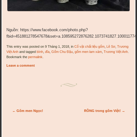
Nguồn: https://www.facebook.com/photo.php?
fbid=451881278547678&set=a.108595272876282.1073741827.10001177
This entry was posted on 9 Tháng 1, 2018, in
Cổ vật chất liệu gốm
,
Lê Sơ
,
Trương
Việt Anh
and tagged
bình
,
đĩa
,
Gốm Chu Đậu
,
gốm men lam xám
,
Trương Việt Anh
.
Bookmark the
permalink
.
Leave a comment
Post navigation
←
Gốm men Ngọc!
RỒNG trong gốm Việt!
→