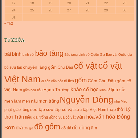
17
18
19
20
21
22
23
24
25
26
27
28
29
30
31
« Th2
TỪ KHÓA
bảo tàng
bát
bình
bình vôi
Bảo tàng Lịch sử Quốc Gia
Bảo vật Quốc gia
cổ vật
cổ vật
chuyện làng gốm
Chu Đậu
bộ sưu tập
Việt Nam
gốm
gốm cổ
Gốm Chu Đậu
di tích
di sản văn hóa
khảo cổ học
lịch sử
Việt Nam
Hạnh Trường
gốm hoa nâu
kinh đô
Nguyễn Dòng
men trắng
men lam
men nâu
nhà Mạc
thời Lý
sưu tập cổ vật
thạp
phật giáo
rồng
sưu tập
sưu tập Việt Nam
văn hóa
văn hóa Đông
thời Trần
triều đại
trống đồng
vua cổ vật
đồ gốm
Sơn
đĩa
đồ đồng
ấm
đồ đá
đại gia